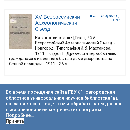
XV Всероссийский
Шифр:
63.4(2Р-4Но)
П 99
Археологический
Съезд
Каталог выставки
[Текст] / XV
Всероссийский Археологический Съезд. -
Новгород : Типография И. Я. Мастакова,
1911 - . отдел 1 : Древности первобытные,
гражданского и военного быта в доме дворянства на
Сенной площади. - 1911. - 36 с.
XV Всероссийский
Во время посещения сайта ГБУК "Новгородская
Шифр:
63.4(2Р-4Но)
П 99
областная универсальная научная библиотека" вы
Археологический
соглашаетесь с тем, что мы обрабатываем данные
съезд (1911 ; Новгород)
с использованием метрических программ.
Каталог выставки XV Всероссийского
Подробнее...
археологического съезда в Новгороде
Принять
[Текст] : Отдел 2 (Церковный) / XV
Всероссийский Археологический съезд