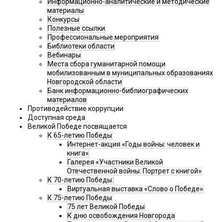
Информационно-аналитические и методические
материалы
Конкурсы
Полезные ссылки
Профессиональные мероприятия
Библиотеки области
Вебинары
Места сбора гуманитарной помощи
мобилизованным в муниципальных образованиях
Новгородской области
Банк информационно-библиографических
материалов
Противодействие коррупции
Доступная среда
Великой Победе посвящается
К 65-летию Победы
Интернет-акция «Годы войны: человек и
книга»
Галерея «Участники Великой
Отечественной войны: Портрет с книгой»
К 70-летию Победы:
Виртуальная выставка «Слово о Победе»
К 75-летию Победы
75 лет Великой Победы
К дню освобождения Новгорода