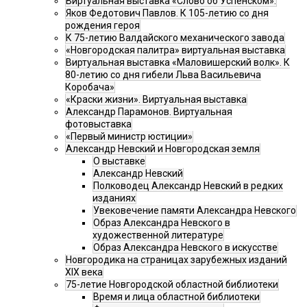
Виртуальная выставка «Слово об Успенском».
Яков Федотович Павлов. К 105-летию со дня
рождения героя
К 75-летию Валдайского механического завода
«Новгородская палитра» виртуальная выставка
Виртуальная выставка «Маловишерский волк». К
80-летию со дня гибели Льва Васильевича
Коробача»
«Краски жизни». Виртуальная выставка
Александр Парамонов. Виртуальная
фотовыставка
«Первый министр юстиции»
Александр Невский и Новгородская земля
О выставке
Александр Невский
Полководец Александр Невский в редких
изданиях
Увековечение памяти Александра Невского
Образ Александра Невского в
художественной литературе
Образ Александра Невского в искусстве
Новгородика на страницах зарубежных изданий
XIX века
75-летие Новгородской областной библиотеки
Время и лица областной библиотеки