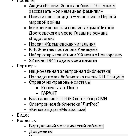
Проекты
Акция «Из семейного альбома... Что может
рассказать моя немецкая фамилия»
Памяти новгородцев — участников Первой
мировой войны
Межрегиональная онлайн-акция «Читаем
Достоевского вместе. Главы из романа
«Подросток»
Проект «Кремлевская читальня»
К 400-летию протопопа Аввакума
Набор открыток «Книги XIX века о Новгороде»
22 июня 1941 года в моей памяти
Партнеры
Национальная электронная библиотека
Президентская библиотека имени Б.Н. Ельцина
Справочно-правовые системы
КонсультантПлюс
ГАРАНТ
База данных POLPRED.com Обзор СМИ
Электронная библиотека "ЛитРес"
«Киноконцерн «Мосфильм»
Видео
Коллегам
Виртуальный методический кабинет
Документы