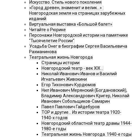
Искусство. Стиль нового поколения
«Город древен, знаменит и велик…» :
Новгородская земля на страницах зарубежных
изданий
Виртуальная выставка «Большой балет»
Читайте о Рюрике
Персонажи Новгородской истории на памятнике
"Тысячелетие России"
Усадьба Онег в биографии Сергея Васильевича
Рахманинова
Театральная жизнь Новгорода
Страницы истории
Новгородский театр - век XIX…
Николай Иванович Иванов и Василий
Игнатьевич Живокини
Егор Тихонович Курдюмов
Нил Иванович Мерянский (Богдановский),
Владимир Александрович Кригер, Николай
Иванович Собольщиков-Самарин
Павел Павлович Гайдебуров
ТОР и другие… Из истории театра 1920-
1940-х годов
Новгородский областной театр драмы 1944-
1980-е годы
Театральная жизнь Новгорода. 1940-е годы