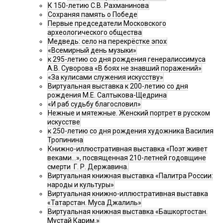
К 150-летию С.В. Рахманинова
Сохраняя память о Победе
Первые председатели Московского
археологического общества
Медведь: село на перекрёстке эпох
«Всемирный день музыки»
к 295-летию со дня рождения генералиссимуса
А.В. Суворова «В боях не знавший поражений»
«За кулисами служения искусству»
Виртуальная выставка к 200-летию со дня
рождения М.Е. Салтыкова-Щедрина
«И раб судьбу благословил»
Нежные и мятежные. Женский портрет в русском
искусстве
к 250-летию со дня рождения художника Василия
Тропинина
Книжно-иллюстративная выставка «Поэт живет
веками…», посвященная 210-летней годовщине
смерти Г. Р. Державина.
Виртуальная книжная выставка «Палитра России:
народы и культуры»
Виртуальная книжно-иллюстративная выставка
«Татарстан. Муса Джалиль»
Виртуальная книжная выставка «Башкортостан.
Мустай Карим.»