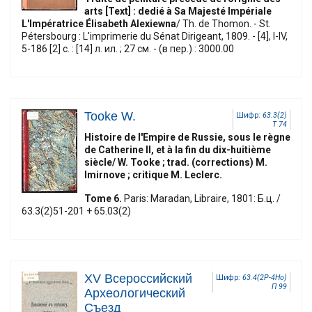
arts [Text] : dedié à Sa Majesté Impériale
L'Impératrice Élisabeth Alexiewna
/ Th. de Thomon. - St.
Pétersbourg : L'imprimerie du Sénat Dirigeant, 1809. - [4], I-IV,
5-186 [2] с. : [14] л. ил. ; 27 см. - (в пер.) : 3000.00
Tooke W.
Шифр:
63.3(2)
T 74
Histoire de l'Empire de Russie, sous le règne
de Catherine II, et à la fin du dix-huitième
siècle/ W. Tooke ; trad. (corrections) M.
Imirnove ; critique M. Leclerc.
Tome 6.
Paris: Maradan, Libraire, 1801: Б.ц. /
63.3(2)51-201 + 65.03(2)
XV Всероссийский
Шифр:
63.4(2Р-4Но)
П 99
Археологический
Съезд