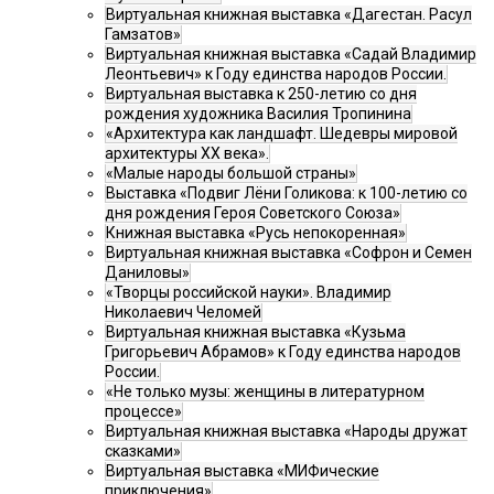
Виртуальная книжная выставка «Дагестан. Расул
Гамзатов»
Виртуальная книжная выставка «Садай Владимир
Леонтьевич» к Году единства народов России.
Виртуальная выставка к 250-летию со дня
рождения художника Василия Тропинина
«Архитектура как ландшафт. Шедевры мировой
архитектуры XX века».
«Малые народы большой страны»
Выставка «Подвиг Лёни Голикова: к 100-летию со
дня рождения Героя Советского Союза»
Книжная выставка «Русь непокоренная»
Виртуальная книжная выставка «Софрон и Семен
Даниловы»
«Творцы российской науки». Владимир
Николаевич Челомей
Виртуальная книжная выставка «Кузьма
Григорьевич Абрамов» к Году единства народов
России.
«Не только музы: женщины в литературном
процессе»
Виртуальная книжная выставка «Народы дружат
сказками»
Виртуальная выставка «МИФические
приключения»