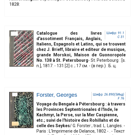
1828:
Catalogue des livres
Шифр:
91.1
C 31
d'assotiment Français, Anglais,
Italiens, Espagnols et Latins, qui se trouvent
chez J. Brieff, libraire et editeur de musique,
grande Morskoi, Maison de Guonoropole
No. 138 à St. Petersbourg
- St. Peterbourg : [s.
n.], 1817. - 131 [2] с. ; 17 см. - (в пер.) : Б. ц.
Forster, Georges
Шифр:
26.890(5Инд)
F 76
Voyage du Bengale à Pétersbourg : à travers
les Provinces Septentrionales d l'Inde, le
Kachmyr, la Perse, sur la Mer Caspienne,
etc.; suivi de l'histoire des Rohillahs et de
celle des Seykes
/ G. Forster ; trad. L. Langles. -
Paris : L'Imprimerie de Delance, 1802 - . - Текст