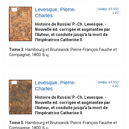
Levesque, Pierre-
Шифр:
63.3(2)
L 62
Charles
Histoire de Russie/ P.-Ch. Levesque. -
Nouvelle éd. corrigée et augmentée par
l'Auteur, et conduite jusqu'a la mort de
l'Impératrice Catherine II.
Tome 3.
Hambourg et Brunswick: Pierre-François Fauche et
Compagnie, 1800: Б.ц.
Levesque, Pierre-
Шифр:
63.3(2)
L 62
Charles
Histoire de Russie/ P.-Ch. Levesque. -
Nouvelle éd. corrigée et augmentée par
l'Auteur, et conduite jusqu'a la mort de
l'Impératrice Catherine II.
Tome 5.
Hambourg et Brunswick: Pierre-François Fauche et
Compagnie, 1800: Б.ц.