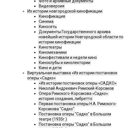
Фото и архивные документы
Видеоверсия
Из истории новгородской кинофикации
Кинофикация
Синема
Киносеть
Документы Государственного архива
новейшей истории Новгородской области по
истории кинофикации
Кинотеатры
Киномеханики
Кинофестивали и недели кино
Киноклубы и кинолектории
Кино и дети
Виртуальная выставка «Из истории постановок
оперы «Садко»
«Из истории постановок оперы «САДКО»
Николай Андреевич Римский-Корсаков
Опера Римского-Корсакова «Садко»:
история создания, либретто
Первая постановка оперы Н.А. Римского-
Корсакова "Садко"
Постановка оперы "Садко" в Большом
театре (1935г.)
Постановка оперы "Садко" в Большом