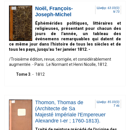
Noël, François-
Шифр:
63.03(0)
N 73
Joseph-Michel
Éphémérides politiques, littéraires et
religieuses, présentant pour chacun des
jours de l'année, un tableau des
événemens remarquables qui datent de
ce même jour dans l'histoire de tous les siècles et de
tous les pays, jusqu'au 1er janvier 1812.
-
/Troisième édition, revue, corrigée, et considérablement
augmentée. - Paris : Le Normant et Henri Nicolle, 1812.
Tome 3
. - 1812
Thomon, Thomas de
Шифр:
85.03(0)
T 46
(Architecte de Sa
Majesté Impériale l'Empereuer
Alexandre I-er ; 1760-1813).
Traité de peinture précédé de l'origine des