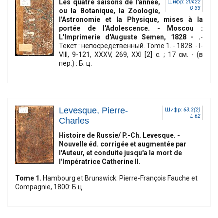
Les quatre saisons de l'année,
Шифр:
20я22
Q 33
ou la Botanique, la Zoologie,
l'Astronomie et la Physique, mises à la
portée de l'Adolescence. - Moscou :
L'Imprimerie d'Auguste Semen, 1828 - .
-
Текст : непосредственный. Tome 1. - 1828. - I-
VIII, 9-121, XXXV, 269, XXI [2] c. ; 17 см. - (в
пер.) : Б. ц.
Levesque, Pierre-
Шифр:
63.3(2)
L 62
Charles
Histoire de Russie/ P.-Ch. Levesque. -
Nouvelle éd. corrigée et augmentée par
l'Auteur, et conduite jusqu'a la mort de
l'Impératrice Catherine II.
Tome 1.
Hambourg et Brunswick: Pierre-François Fauche et
Compagnie, 1800: Б.ц.