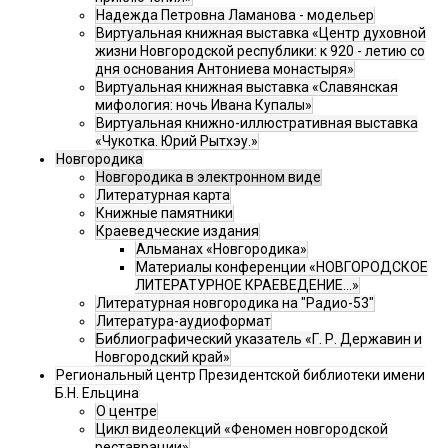
Надежда Петровна Ламанова - модельер
Виртуальная книжная выставка «Центр духовной
жизни Новгородской республики: к 920 - летию со
дня основания Антониева монастыря»
Виртуальная книжная выставка «Славянская
мифология: ночь Ивана Купалы»
Виртуальная книжно-иллюстративная выставка
«Чукотка. Юрий Рытхэу.»
Новгородика
Новгородика в электронном виде
Литературная карта
Книжные памятники
Краеведческие издания
Альманах «Новгородика»
Материалы конференции «НОВГОРОДСКОЕ
ЛИТЕРАТУРНОЕ КРАЕВЕДЕНИЕ...»
Литературная новгородика на "Радио-53"
Литература-аудиоформат
Библиографический указатель «Г. Р. Державин и
Новгородский край»
Региональный центр Президентской библиотеки имени
Б.Н. Ельцина
О центре
Цикл видеолекций «Феномен новгородской
реставрации»