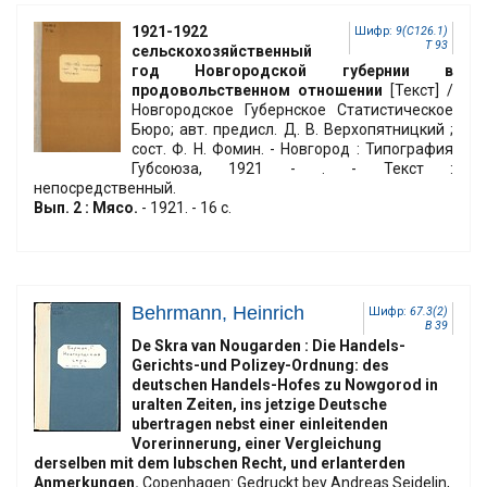
1921-1922
Шифр:
9(С126.1)
Т 93
сельскохозяйственный
год Новгородской губернии в
продовольственном отношении
[Текст] /
Новгородское Губернское Статистическое
Бюро; авт. предисл. Д. В. Верхопятницкий ;
сост. Ф. Н. Фомин. - Новгород : Типография
Губсоюза, 1921 - . - Текст :
непосредственный.
Вып. 2 : Мясо.
- 1921. - 16 с.
Behrmann, Heinrich
Шифр:
67.3(2)
B 39
De Skra van Nougarden : Die Handels-
Gerichts-und Polizey-Ordnung: des
deutschen Handels-Hofes zu Nowgorod in
uralten Zeiten, ins jetzige Deutsche
ubertragen nebst einer einleitenden
Vorerinnerung, einer Vergleichung
derselben mit dem lubschen Recht, und erlanterden
Anmerkungen.
Copenhagen: Gedruckt bey Andreas Seidelin,