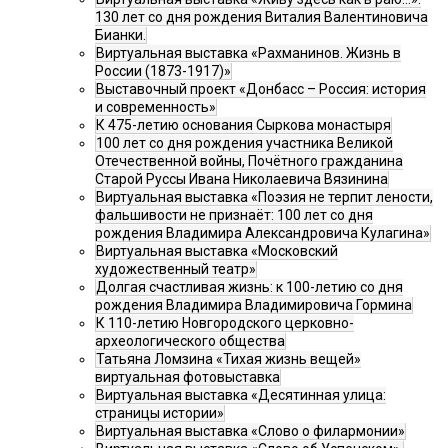
130 лет со дня рождения Виталия Валентиновича
Бианки.
Виртуальная выставка «Рахманинов. Жизнь в
России (1873-1917)»
Выставочный проект «Донбасс – Россия: история
и современность»
К 475-летию основания Сыркова монастыря
100 лет со дня рождения участника Великой
Отечественной войны, Почётного гражданина
Старой Руссы Ивана Николаевича Вязинина
Виртуальная выставка «Поэзия не терпит лености,
фальшивости не признаёт: 100 лет со дня
рождения Владимира Александровича Кулагина»
Виртуальная выставка «Московский
художественный театр»
Долгая счастливая жизнь: к 100-летию со дня
рождения Владимира Владимировича Гормина
К 110-летию Новгородского церковно-
археологического общества
Татьяна Ломзина «Тихая жизнь вещей»
виртуальная фотовыставка
Виртуальная выставка «Десятинная улица:
страницы истории»
Виртуальная выставка «Слово о филармонии»