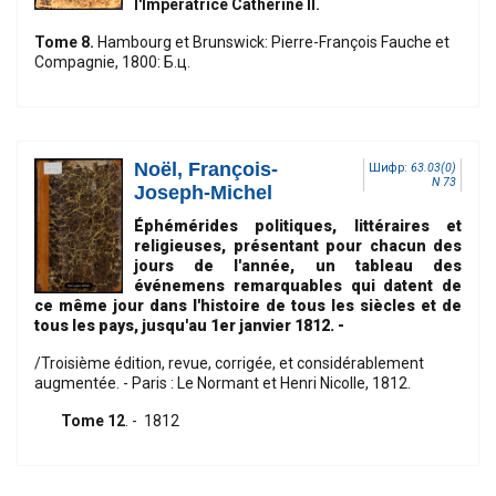
l'Impératrice Catherine II.
Tome 8.
Hambourg et Brunswick: Pierre-François Fauche et
Compagnie, 1800: Б.ц.
Noël, François-
Шифр:
63.03(0)
N 73
Joseph-Michel
Éphémérides politiques, littéraires et
religieuses, présentant pour chacun des
jours de l'année, un tableau des
événemens remarquables qui datent de
ce même jour dans l'histoire de tous les siècles et de
tous les pays, jusqu'au 1er janvier 1812.
-
/Troisième édition, revue, corrigée, et considérablement
augmentée. - Paris : Le Normant et Henri Nicolle, 1812.
Tome 12
. - 1812