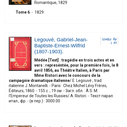
Romantique, 1829
Tome 6
. - 1829.
Legouvé, Gabriel-Jean-
Шифр:
Фр
L 49
Baptiste-Ernest-Wilfrid
(1807-1903).
Médée [Text] : tragédie en trois actes et en
vers : represéntée, pour la première fois, le 8
avril 1856, au Théâtre Italien, à Paris par
Mme Ristori avec le concours de la
campagnie dramatique italienne
/ E. Legouvé ; trad.
italienne J. Montanelli. - Paris : Chez Michel Lévy Frères,
Éditeurs, 1860. - 155 с. ; 19 см. - Загл. обл. : À S. M.
l'Empereur de Toutes les Russies/ A. Ristori. - Текст парал.
итал., фр. - (в пер.) : 3000.00