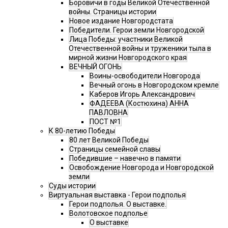
Боровичи в годы Великой Отечественной
войны. Страницы истории
Новое издание Новгородстата
Победители. Герои земли Новгородской
Лица Победы: участники Великой
Отечественной войны и труженики тыла в
мирной жизни Новгородского края
ВЕЧНЫЙ ОГОНЬ
Воины-освободители Новгорода
Вечный огонь в Новгородском кремле
Каберов Игорь Александрович
ФАДЕЕВА (Костюхина) АННА
ПАВЛОВНА
ПОСТ №1
К 80-летию Победы
80 лет Великой Победы
Страницы семейной славы
Победившие – навечно в памяти
Освобождение Новгорода и Новгородской
земли
Суды истории
Виртуальная выставка - Герои подполья
Герои подполья. О выставке.
Волотовское подполье
О выставке