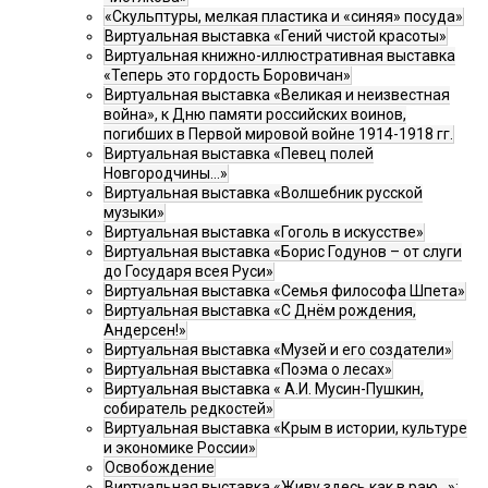
«Скульптуры, мелкая пластика и «синяя» посуда»
Виртуальная выставка «Гений чистой красоты»
Виртуальная книжно-иллюстративная выставка
«Теперь это гордость Боровичан»
Виртуальная выставка «Великая и неизвестная
война», к Дню памяти российских воинов,
погибших в Первой мировой войне 1914-1918 гг.
Виртуальная выставка «Певец полей
Новгородчины…»
Виртуальная выставка «Волшебник русской
музыки»
Виртуальная выставка «Гоголь в искусстве»
Виртуальная выставка «Борис Годунов – от слуги
до Государя всея Руси»
Виртуальная выставка «Семья философа Шпета»
Виртуальная выставка «С Днём рождения,
Андерсен!»
Виртуальная выставка «Музей и его создатели»
Виртуальная выставка «Поэма о лесах»
Виртуальная выставка « А.И. Мусин-Пушкин,
собиратель редкостей»
Виртуальная выставка «Крым в истории, культуре
и экономике России»
Освобождение
Виртуальная выставка «Живу здесь как в раю…»: