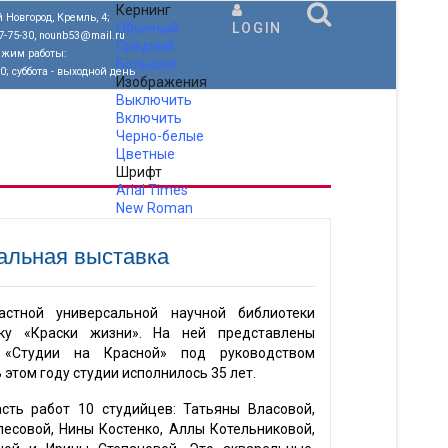
Кернинг
 Новгород, Кремль, 4;
Обычный
LOGIN
77-75-30, nounb53@mail.ru
Средний
ежим работы:
Большой
00; суббота - выходной день
Изображения
Выключить
Включить
Черно-белые
Цветные
Шрифт
Arial
Times
New Roman
.
альная выставка
астной универсальной научной библиотеки
ку «Краски жизни». На ней представлены
й «Студии на Красной» под руководством
этом году студии исполнилось 35 лет.
сть работ 10 студийцев: Татьяны Власовой,
есовой, Нины Костенко, Аллы Котельниковой,