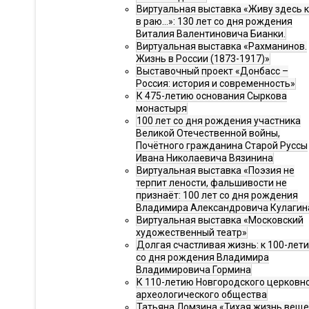
Виртуальная выставка «Живу здесь 
в раю…»: 130 лет со дня рождения
Виталия Валентиновича Бианки.
Виртуальная выставка «Рахманинов.
Жизнь в России (1873-1917)»
Выставочный проект «Донбасс –
Россия: история и современность»
К 475-летию основания Сыркова
монастыря
100 лет со дня рождения участника
Великой Отечественной войны,
Почётного гражданина Старой Руссы
Ивана Николаевича Вязинина
Виртуальная выставка «Поэзия не
терпит лености, фальшивости не
признаёт: 100 лет со дня рождения
Владимира Александровича Кулагин
Виртуальная выставка «Московский
художественный театр»
Долгая счастливая жизнь: к 100-лет
со дня рождения Владимира
Владимировича Гормина
К 110-летию Новгородского церковн
археологического общества
Татьяна Ломзина «Тихая жизнь веще