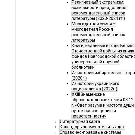
Религиозный экстремизм:
возможности преодоления :
рекомендательный список
литературы (2023-2024 гг.)
Многодетная семья –
многодетная Россия
рекомендательный список
литературы
Книги, изданные в годы Велико
Отечественной войны, из книж
фондов Новгородской областн
универсальной научной
библиотеки
Из истории избирательного пр
(2020г.)
Из истории украинского
национализма (2022г.)
XXIII Знаменские
образовательные чтения 08.12.
г. «Свет разума и чистота души:
путь к просвещению и
нравственности»
Литературная карта
Календарь знаменательных дат
Справочно-правовые системы