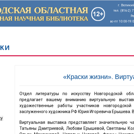
г. Великий
тел. (816-2) 
Р
вс-пт 10:00-19:
КИ
«Краски жизни». Вирту
Отдел литературы по искусству Новгородской обл
предлагает вашему вниманию виртуальную выстав
художественные работы участников новгородско
заслуженного художника РФ Юрия Игоревича Ерышева. В 
ку
Виртуальная выставка представляет значительную ча
Татьяны Дмитриевой, Любови Ерышевой, Светланы Кол