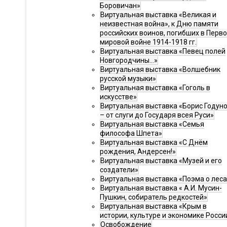
Боровичан»
Виртуальная выставка «Великая и
неизвестная война», к Дню памяти
российских воинов, погибших в Перв
мировой войне 1914-1918 гг.
Виртуальная выставка «Певец полей
Новгородчины…»
Виртуальная выставка «Волшебник
русской музыки»
Виртуальная выставка «Гоголь в
искусстве»
Виртуальная выставка «Борис Годун
– от слуги до Государя всея Руси»
Виртуальная выставка «Семья
философа Шпета»
Виртуальная выставка «С Днём
рождения, Андерсен!»
Виртуальная выставка «Музей и его
создатели»
Виртуальная выставка «Поэма о леса
Виртуальная выставка « А.И. Мусин-
Пушкин, собиратель редкостей»
Виртуальная выставка «Крым в
истории, культуре и экономике Росси
Освобождение