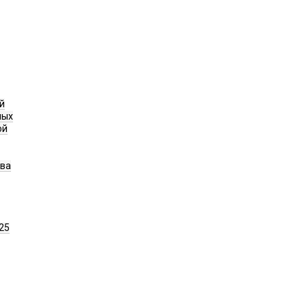
й
ных
ой
ава
25