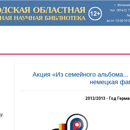
г. Великий
тел. (816-2) 
Р
вс-пт 10:00-19:
Акция «Из семейного альбома...
немецкая фа
2012/2013 - Год Герма
ку