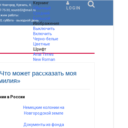
Кернинг
 Новгород, Кремль, 4;
Обычный
LOGIN
77-75-30, nounb53@mail.ru
Средний
ежим работы:
Большой
00; суббота - выходной день
Изображения
Выключить
Включить
Черно-белые
Цветные
Шрифт
Arial
Times
New Roman
.
 Что может рассказать моя
милия»
нии в России
Немецкие колонии на
Новгородской земле
Документы из фонда