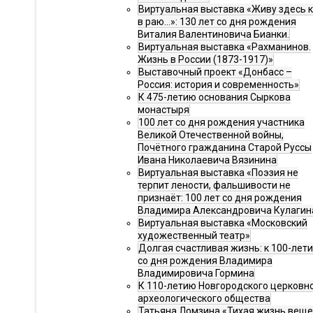
Виртуальная выставка «Живу здесь 
в раю…»: 130 лет со дня рождения
Виталия Валентиновича Бианки.
Виртуальная выставка «Рахманинов.
Жизнь в России (1873-1917)»
Выставочный проект «Донбасс –
Россия: история и современность»
К 475-летию основания Сыркова
монастыря
100 лет со дня рождения участника
Великой Отечественной войны,
Почётного гражданина Старой Руссы
Ивана Николаевича Вязинина
Виртуальная выставка «Поэзия не
терпит лености, фальшивости не
признаёт: 100 лет со дня рождения
Владимира Александровича Кулагин
Виртуальная выставка «Московский
художественный театр»
Долгая счастливая жизнь: к 100-лет
со дня рождения Владимира
Владимировича Гормина
К 110-летию Новгородского церковн
археологического общества
Татьяна Ломзина «Тихая жизнь веще