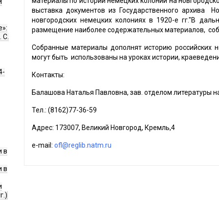
материалы по истории немецких колоний на новгородско
и
выставка документов из Государственного архива Но
новгородских немецких колониях в 1920-е гг."В дал
е»:
размещение наиболее содержательных материалов, соб
 С.
Собранные материалы дополнят историю российских н
могут быть использованы на уроках истории, краеведени
4-
Контакты:
Балашова Наталья Павловна, зав. отделом литературы н
Тел.: (8162)77-36-59
Адрес: 173007, Великий Новгород, Кремль,4
e-mail:
ofl@reglib.natm.ru
 в
 в
и
г.)