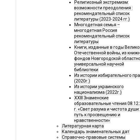
Религиозный экстремизм:
возможности преодоления :
рекомендательный список
литературы (2023-2024 гг.)
Многодетная семья –
многодетная Россия
рекомендательный список
литературы
Книги, изданные в годы Велико
Отечественной войны, из книж
фондов Новгородской областн
универсальной научной
библиотеки
Из истории избирательного пр
(2020г.)
Из истории украинского
национализма (2022г.)
XXIII Знаменские
образовательные чтения 08.12.
г. «Свет разума и чистота души:
путь к просвещению и
нравственности»
Литературная карта
Календарь знаменательных дат
Справочно-правовые системы