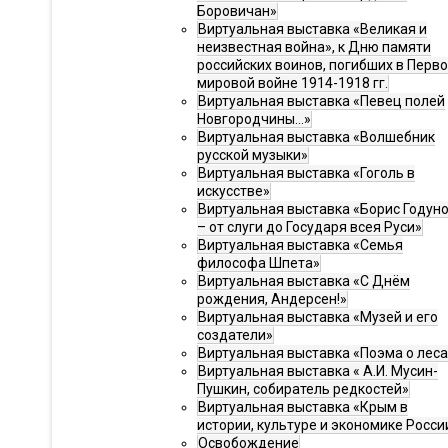
Боровичан»
Виртуальная выставка «Великая и
неизвестная война», к Дню памяти
российских воинов, погибших в Перв
мировой войне 1914-1918 гг.
Виртуальная выставка «Певец полей
Новгородчины…»
Виртуальная выставка «Волшебник
русской музыки»
Виртуальная выставка «Гоголь в
искусстве»
Виртуальная выставка «Борис Годун
– от слуги до Государя всея Руси»
Виртуальная выставка «Семья
философа Шпета»
Виртуальная выставка «С Днём
рождения, Андерсен!»
Виртуальная выставка «Музей и его
создатели»
Виртуальная выставка «Поэма о леса
Виртуальная выставка « А.И. Мусин-
Пушкин, собиратель редкостей»
Виртуальная выставка «Крым в
истории, культуре и экономике Росси
Освобождение