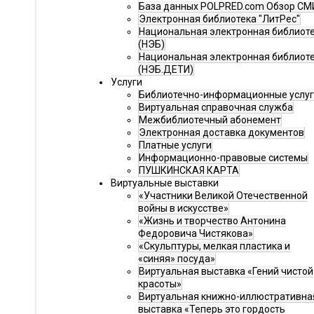
База данных POLPRED.com Обзор СМ
Электронная библиотека "ЛитРес"
Национальная электронная библиот
(НЭБ)
Национальная электронная библиот
(НЭБ.ДЕТИ)
Услуги
Библиотечно-информационные услу
Виртуальная справочная служба
Межбиблиотечный абонемент
Электронная доставка документов
Платные услуги
Информационно-правовые системы
ПУШКИНСКАЯ КАРТА
Виртуальные выставки
«Участники Великой Отечественной
войны в искусстве»
«Жизнь и творчество Антонина
Федоровича Чистякова»
«Скульптуры, мелкая пластика и
«синяя» посуда»
Виртуальная выставка «Гений чистой
красоты»
Виртуальная книжно-иллюстративна
выставка «Теперь это гордость