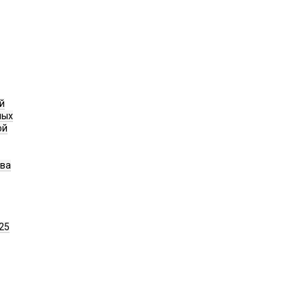
й
ных
ой
ава
25