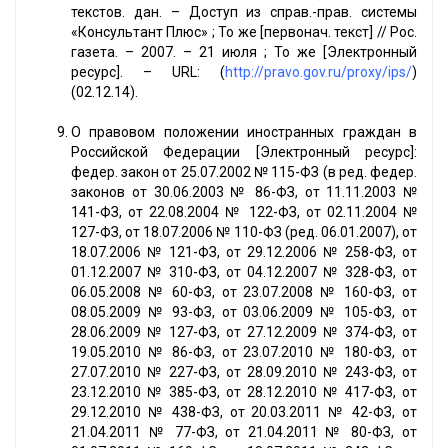
текстов. дан. – Доступ из справ.-прав. системы
«Консультант Плюс» ; То же [первонач. текст] // Рос.
газета. – 2007. – 21 июля ; То же [Электронный
ресурс]. – URL: (
http://pravo.gov.ru/proxy/ips/
)
(02.12.14).
О правовом положении иностранных граждан в
Российской Федерации [Электронный ресурс]:
федер. закон от 25.07.2002 № 115-ФЗ (в ред. федер.
законов от 30.06.2003 № 86-ФЗ, от 11.11.2003 №
141-ФЗ, от 22.08.2004 № 122-ФЗ, от 02.11.2004 №
127-ФЗ, от 18.07.2006 № 110-ФЗ (ред. 06.01.2007), от
18.07.2006 № 121-ФЗ, от 29.12.2006 № 258-ФЗ, от
01.12.2007 № 310-ФЗ, от 04.12.2007 № 328-ФЗ, от
06.05.2008 № 60-ФЗ, от 23.07.2008 № 160-ФЗ, от
08.05.2009 № 93-ФЗ, от 03.06.2009 № 105-ФЗ, от
28.06.2009 № 127-ФЗ, от 27.12.2009 № 374-ФЗ, от
19.05.2010 № 86-ФЗ, от 23.07.2010 № 180-ФЗ, от
27.07.2010 № 227-ФЗ, от 28.09.2010 № 243-ФЗ, от
23.12.2010 № 385-ФЗ, от 28.12.2010 № 417-ФЗ, от
29.12.2010 № 438-ФЗ, от 20.03.2011 № 42-ФЗ, от
21.04.2011 № 77-ФЗ, от 21.04.2011 № 80-ФЗ, от