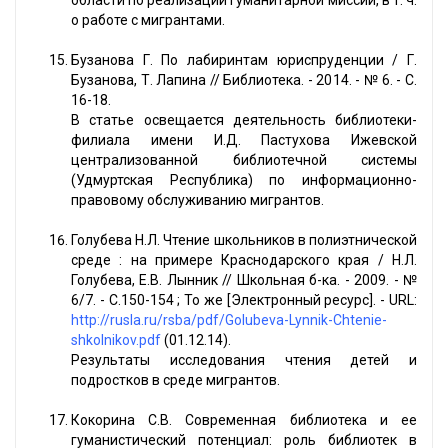
области по реализации гуманитарной миссии, в т. ч.
о работе с мигрантами.
Бузанова Г. По лабиринтам юриспруденции / Г.
Бузанова, Т. Лапина // Библиотека. - 2014. - № 6. - С.
16-18.
В статье освещается деятельность библиотеки-
филиала имени И.Д. Пастухова Ижевской
централизованной библиотечной системы
(Удмуртская Республика) по информационно-
правовому обслуживанию мигрантов.
Голубева Н.Л. Чтение школьников в полиэтнической
среде : на примере Краснодарского края / Н.Л.
Голубева, Е.В. Лынник // Школьная б-ка. - 2009. - №
6/7. - С.150-154 ; То же [Электронный ресурс]. - URL:
http://rusla.ru/rsba/pdf/Golubeva-Lynnik-Chtenie-
shkolnikov.pdf
(01.12.14).
Результаты исследования чтения детей и
подростков в среде мигрантов.
Кокорина С.В. Современная библиотека и ее
гуманистический потенциал: роль библиотек в