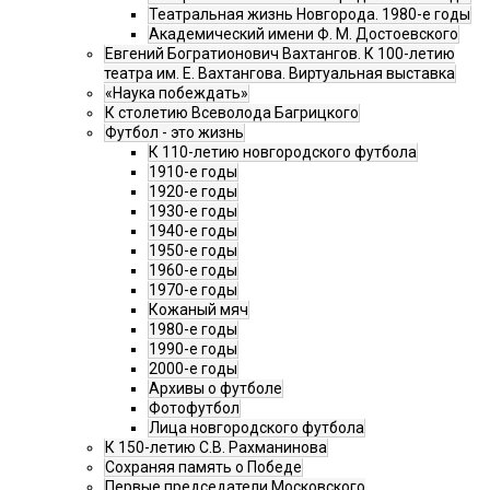
Театральная жизнь Новгорода. 1980-е годы
Академический имени Ф. М. Достоевского
Евгений Богратионович Вахтангов. К 100-летию
театра им. Е. Вахтангова. Виртуальная выставка
«Наука побеждать»
К столетию Всеволода Багрицкого
Футбол - это жизнь
К 110-летию новгородского футбола
1910-е годы
1920-е годы
1930-е годы
1940-е годы
1950-е годы
1960-е годы
1970-е годы
Кожаный мяч
1980-е годы
1990-е годы
2000-е годы
Архивы о футболе
Фотофутбол
Лица новгородского футбола
К 150-летию С.В. Рахманинова
Сохраняя память о Победе
Первые председатели Московского