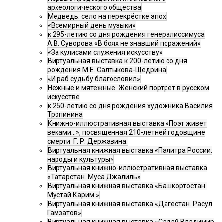
археологического общества
Медведь: село на перекрёстке эпох
«Всемирный день музыки»
к 295-летию со дня рождения генералиссимуса
А.В. Суворова «В боях не знавший поражений»
«За кулисами служения искусству»
Виртуальная выставка к 200-летию со дня
рождения М.Е. Салтыкова-Щедрина
«И раб судьбу благословил»
Нежные и мятежные. Женский портрет в русском
искусстве
к 250-летию со дня рождения художника Василия
Тропинина
Книжно-иллюстративная выставка «Поэт живет
веками…», посвященная 210-летней годовщине
смерти Г. Р. Державина.
Виртуальная книжная выставка «Палитра России:
народы и культуры»
Виртуальная книжно-иллюстративная выставка
«Татарстан. Муса Джалиль»
Виртуальная книжная выставка «Башкортостан.
Мустай Карим.»
Виртуальная книжная выставка «Дагестан. Расул
Гамзатов»
Виртуальная книжная выставка «Садай Владимир