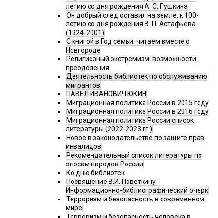
летию со дня рождения А. С. Пушкина
Он добрый след оставил на земле: к 100-
летию со дня рождения В. П. Астафьева
(1924-2001)
С книгой в Год семьи: читаем вместе о
Новгороде
Религиозный экстремизм: возможности
преодоления
Деятельность библиотек по обслуживанию
мигрантов
ПАВЕЛ ИВАНОВИЧ ЮКИН
Миграционная политика России в 2015 году
Миграционная политика России в 2016 году
Миграционная политика России список
литературы (2022-2023 гг.)
Новое в законодательстве по защите прав
инвалидов
Рекомендательный список литературы по
эпосам народов России
Ко дню библиотек
Посвящение В.И. Поветкину -
Информационно-библиографический очерк
Терроризм и безопасность в современном
мире
Терроризм и безопасность человека в