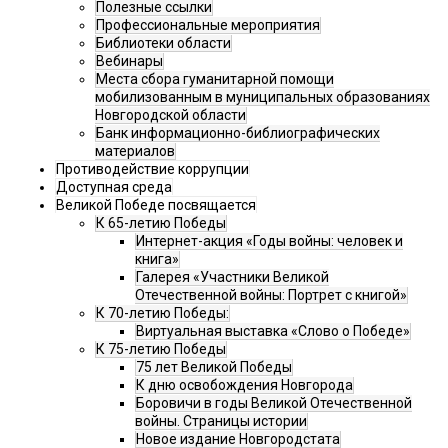
Полезные ссылки
Профессиональные мероприятия
Библиотеки области
Вебинары
Места сбора гуманитарной помощи
мобилизованным в муниципальных образованиях
Новгородской области
Банк информационно-библиографических
материалов
Противодействие коррупции
Доступная среда
Великой Победе посвящается
К 65-летию Победы
Интернет-акция «Годы войны: человек и
книга»
Галерея «Участники Великой
Отечественной войны: Портрет с книгой»
К 70-летию Победы:
Виртуальная выставка «Слово о Победе»
К 75-летию Победы
75 лет Великой Победы
К дню освобождения Новгорода
Боровичи в годы Великой Отечественной
войны. Страницы истории
Новое издание Новгородстата