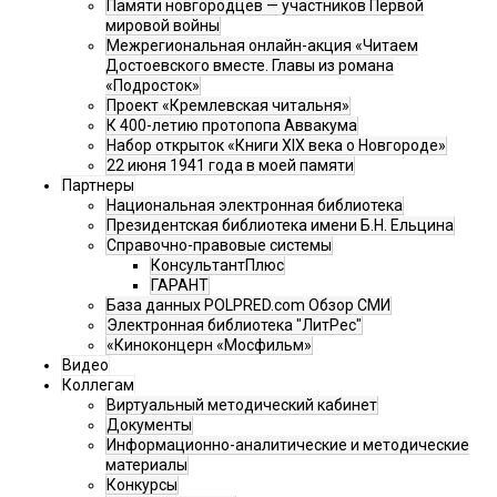
Памяти новгородцев — участников Первой
мировой войны
Межрегиональная онлайн-акция «Читаем
Достоевского вместе. Главы из романа
«Подросток»
Проект «Кремлевская читальня»
К 400-летию протопопа Аввакума
Набор открыток «Книги XIX века о Новгороде»
22 июня 1941 года в моей памяти
Партнеры
Национальная электронная библиотека
Президентская библиотека имени Б.Н. Ельцина
Справочно-правовые системы
КонсультантПлюс
ГАРАНТ
База данных POLPRED.com Обзор СМИ
Электронная библиотека "ЛитРес"
«Киноконцерн «Мосфильм»
Видео
Коллегам
Виртуальный методический кабинет
Документы
Информационно-аналитические и методические
материалы
Конкурсы