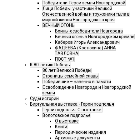
Победители. Герои земли Новгородской
Лица Победы: участники Великой
Отечественной войны и труженики тыла в
мирной жизни Новгородского края
ВЕЧНЫЙ ОГОНЬ
Воины-освободители Новгорода
Вечный огонь в Новгородском кремле
Каберов Игорь Александрович
ФАДЕЕВА (Костюхина) АННА
ПАВЛОВНА
ПОСТ №1
К 80-летию Победы
80 лет Великой Победы
Страницы семейной славы
Победившие – навечно в памяти
Освобождение Новгорода и Новгородской
земли
Суды истории
Виртуальная выставка - Герои подполья
Герои подполья. О выставке.
Волотовское подполье
О выставке
Книги
Периодические издания
Архивные документы