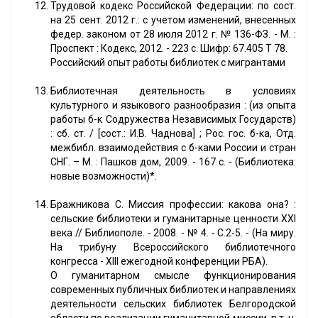
Трудовой кодекс Российской Федерации: по сост.
на 25 сент. 2012 г.: с учетом изменений, внесенных
федер. законом от 28 июля 2012 г. № 136-ФЗ. - М. :
Проспект : Кодекс, 2012. - 223 с. Шифр: 67.405 Т 78.
Российский опыт работы библиотек с мигрантами
Библиотечная деятельность в условиях
культурного и языкового разнообразия : (из опыта
работы б-к Содружества Независимых Государств)
: сб. ст. / [сост.: И.В. Чаднова] ; Рос. гос. б-ка, Отд.
межбибл. взаимодействия с б-ками России и стран
СНГ. – М. : Пашков дом, 2009. - 167 с. - (Библиотека:
новые возможности)*.
Бражникова С. Миссия профессии: какова она? :
сельские библиотеки и гуманитарные ценности ХХI
века // Библиополе. - 2008. - № 4. - С.2-5. - (На миру.
На трибуну Всероссийского библиотечного
конгресса - ХIII ежегодной конференции РБА).
О гуманитарном смысле функционирования
современных публичных библиотек и направлениях
деятельности сельских библиотек Белгородской