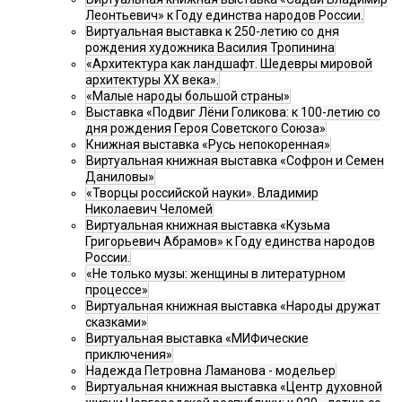
Леонтьевич» к Году единства народов России.
Виртуальная выставка к 250-летию со дня
рождения художника Василия Тропинина
«Архитектура как ландшафт. Шедевры мировой
архитектуры XX века».
«Малые народы большой страны»
Выставка «Подвиг Лёни Голикова: к 100-летию со
дня рождения Героя Советского Союза»
Книжная выставка «Русь непокоренная»
Виртуальная книжная выставка «Софрон и Семен
Даниловы»
«Творцы российской науки». Владимир
Николаевич Челомей
Виртуальная книжная выставка «Кузьма
Григорьевич Абрамов» к Году единства народов
России.
«Не только музы: женщины в литературном
процессе»
Виртуальная книжная выставка «Народы дружат
сказками»
Виртуальная выставка «МИФические
приключения»
Надежда Петровна Ламанова - модельер
Виртуальная книжная выставка «Центр духовной