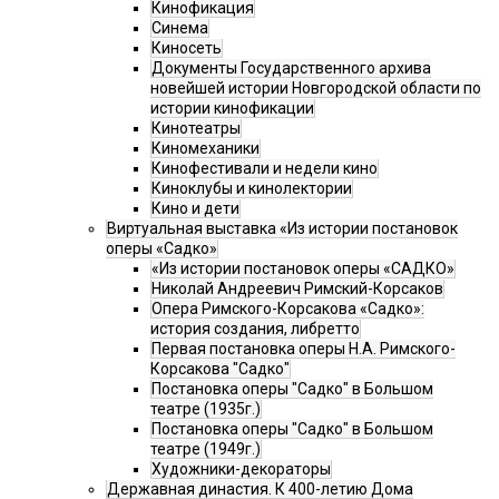
Кинофикация
Синема
Киносеть
Документы Государственного архива
новейшей истории Новгородской области по
истории кинофикации
Кинотеатры
Киномеханики
Кинофестивали и недели кино
Киноклубы и кинолектории
Кино и дети
Виртуальная выставка «Из истории постановок
оперы «Садко»
«Из истории постановок оперы «САДКО»
Николай Андреевич Римский-Корсаков
Опера Римского-Корсакова «Садко»:
история создания, либретто
Первая постановка оперы Н.А. Римского-
Корсакова "Садко"
Постановка оперы "Садко" в Большом
театре (1935г.)
Постановка оперы "Садко" в Большом
театре (1949г.)
Художники-декораторы
Державная династия. К 400-летию Дома