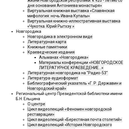
жизни Новгородской республики: к 920 - летию со
дня основания Антониева монастыря»
Виртуальная книжная выставка «Славянская
мифология: ночь Ивана Купалы»
Виртуальная книжно-иллюстративная выставка
«Чукотка. Юрий Рытхэу.»
Новгородика
Новгородика в электронном виде
Литературная карта
Книжные памятники
Краеведческие издания
Альманах «Новгородика»
Материалы конференции «НОВГОРОДСКОЕ
ЛИТЕРАТУРНОЕ КРАЕВЕДЕНИЕ...»
Литературная новгородика на "Радио-53"
Литература-аудиоформат
Библиографический указатель «Г. Р. Державин и
Новгородский край»
Региональный центр Президентской библиотеки имени
Б.Н. Ельцина
О центре
Цикл видеолекций «Феномен новгородской
реставрации»
Цикл видеолекций «Берестяная почта столетий»
Цикл видеолекций «История Новгородского