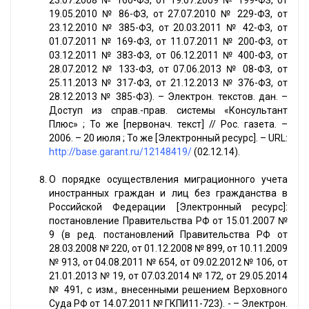
23.07.2008 № 160-ФЗ, от 19.07.2009 № 199-ФЗ, от
19.05.2010 № 86-ФЗ, от 27.07.2010 № 229-ФЗ, от
23.12.2010 № 385-ФЗ, от 20.03.2011 № 42-ФЗ, от
01.07.2011 № 169-ФЗ, от 11.07.2011 № 200-ФЗ, от
03.12.2011 № 383-ФЗ, от 06.12.2011 № 400-ФЗ, от
28.07.2012 № 133-ФЗ, от 07.06.2013 № 08-ФЗ, от
25.11.2013 № 317-ФЗ, от 21.12.2013 № 376-ФЗ, от
28.12.2013 № 385-ФЗ). – Электрон. текстов. дан. –
Доступ из справ.-прав. системы «Консультант
Плюс» ; То же [первонач. текст] // Рос. газета. –
2006. – 20 июля ; То же [Электронный ресурс]. – URL:
http://base.garant.ru/12148419/
(02.12.14).
О порядке осуществления миграционного учета
иностранных граждан и лиц без гражданства в
Российской Федерации [Электронный ресурс]:
постановление Правительства РФ от 15.01.2007 №
9 (в ред. постановлений Правительства РФ от
28.03.2008 № 220, от 01.12.2008 № 899, от 10.11.2009
№ 913, от 04.08.2011 № 654, от 09.02.2012 № 106, от
21.01.2013 № 19, от 07.03.2014 № 172, от 29.05.2014
№ 491, с изм., внесенными решением Верховного
Суда РФ от 14.07.2011 № ГКПИ11-723). - – Электрон.