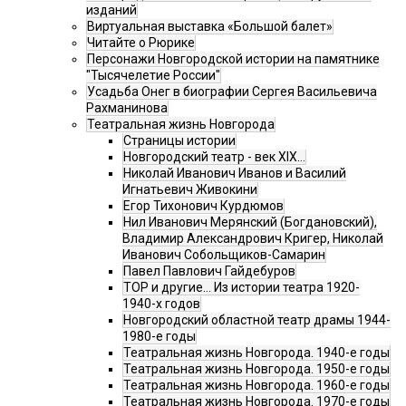
изданий
Виртуальная выставка «Большой балет»
Читайте о Рюрике
Персонажи Новгородской истории на памятнике
"Тысячелетие России"
Усадьба Онег в биографии Сергея Васильевича
Рахманинова
Театральная жизнь Новгорода
Страницы истории
Новгородский театр - век XIX…
Николай Иванович Иванов и Василий
Игнатьевич Живокини
Егор Тихонович Курдюмов
Нил Иванович Мерянский (Богдановский),
Владимир Александрович Кригер, Николай
Иванович Собольщиков-Самарин
Павел Павлович Гайдебуров
ТОР и другие… Из истории театра 1920-
1940-х годов
Новгородский областной театр драмы 1944-
1980-е годы
Театральная жизнь Новгорода. 1940-е годы
Театральная жизнь Новгорода. 1950-е годы
Театральная жизнь Новгорода. 1960-е годы
Театральная жизнь Новгорода. 1970-е годы