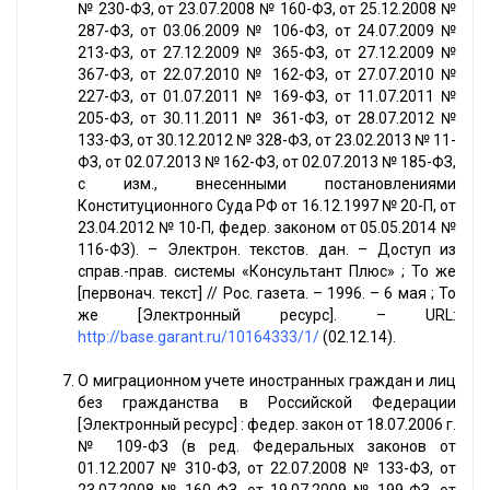
№ 230-ФЗ, от 23.07.2008 № 160-ФЗ, от 25.12.2008 №
287-ФЗ, от 03.06.2009 № 106-ФЗ, от 24.07.2009 №
213-ФЗ, от 27.12.2009 № 365-ФЗ, от 27.12.2009 №
367-ФЗ, от 22.07.2010 № 162-ФЗ, от 27.07.2010 №
227-ФЗ, от 01.07.2011 № 169-ФЗ, от 11.07.2011 №
205-ФЗ, от 30.11.2011 № 361-ФЗ, от 28.07.2012 №
133-ФЗ, от 30.12.2012 № 328-ФЗ, от 23.02.2013 № 11-
ФЗ, от 02.07.2013 № 162-ФЗ, от 02.07.2013 № 185-ФЗ,
с изм., внесенными постановлениями
Конституционного Суда РФ от 16.12.1997 № 20-П, от
23.04.2012 № 10-П, федер. законом от 05.05.2014 №
116-ФЗ). – Электрон. текстов. дан. – Доступ из
справ.-прав. системы «Консультант Плюс» ; То же
[первонач. текст] // Рос. газета. – 1996. – 6 мая ; То
же [Электронный ресурс]. – URL:
http://base.garant.ru/10164333/1/
(02.12.14).
О миграционном учете иностранных граждан и лиц
без гражданства в Российской Федерации
[Электронный ресурс] : федер. закон от 18.07.2006 г.
№ 109-ФЗ (в ред. Федеральных законов от
01.12.2007 № 310-ФЗ, от 22.07.2008 № 133-ФЗ, от