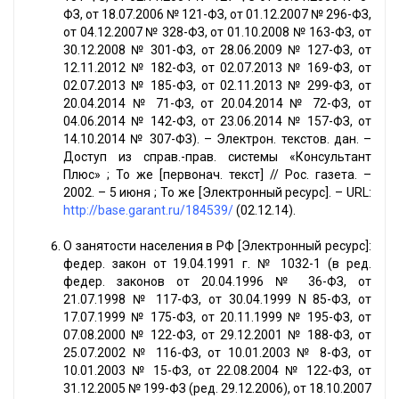
ФЗ, от 18.07.2006 № 121-ФЗ, от 01.12.2007 № 296-ФЗ,
от 04.12.2007 № 328-ФЗ, от 01.10.2008 № 163-ФЗ, от
30.12.2008 № 301-ФЗ, от 28.06.2009 № 127-ФЗ, от
12.11.2012 № 182-ФЗ, от 02.07.2013 № 169-ФЗ, от
02.07.2013 № 185-ФЗ, от 02.11.2013 № 299-ФЗ, от
20.04.2014 № 71-ФЗ, от 20.04.2014 № 72-ФЗ, от
04.06.2014 № 142-ФЗ, от 23.06.2014 № 157-ФЗ, от
14.10.2014 № 307-ФЗ). – Электрон. текстов. дан. –
Доступ из справ.-прав. системы «Консультант
Плюс» ; То же [первонач. текст] // Рос. газета. –
2002. – 5 июня ; То же [Электронный ресурс]. – URL:
http://base.garant.ru/184539/
(02.12.14).
О занятости населения в РФ [Электронный ресурс]:
федер. закон от 19.04.1991 г. № 1032-1 (в ред.
федер. законов от 20.04.1996 № 36-ФЗ, от
21.07.1998 № 117-ФЗ, от 30.04.1999 N 85-ФЗ, от
17.07.1999 № 175-ФЗ, от 20.11.1999 № 195-ФЗ, от
07.08.2000 № 122-ФЗ, от 29.12.2001 № 188-ФЗ, от
25.07.2002 № 116-ФЗ, от 10.01.2003 № 8-ФЗ, от
10.01.2003 № 15-ФЗ, от 22.08.2004 № 122-ФЗ, от
31.12.2005 № 199-ФЗ (ред. 29.12.2006), от 18.10.2007