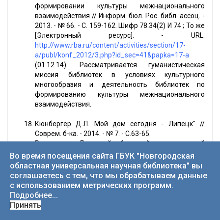
формировании культуры межнационального
взаимодействия // Информ. бюл. Рос. библ. ассоц. -
2013. - № 66. - С. 159-162. Шифр 78.34(2) И 74 ; То же
[Электронный ресурс]. - URL:
http://www.rba.ru/content/activities/section/17-
a/publ/konf_2012/3.php?id_sec=41&papka=17-a
(01.12.14). Рассматривается гуманистическая
миссия библиотек в условиях культурного
многообразия и деятельность библиотек по
формированию культуры межнационального
взаимодействия.
Кюнбергер Д.Л. Мой дом сегодня - Липецк" //
Соврем. б-ка. - 2014. - № 7. - С.63-65.
Реализация Липецкой областной универсальной
научной библиотекой проекта "Мой дом сегодня -
Во время посещения сайта ГБУК "Новгородская
Липецк", направленного на обучение мигрантов
областная универсальная научная библиотека" вы
русскому языку.
соглашаетесь с тем, что мы обрабатываем данные
с использованием метрических программ.
Лапичкова В.П. БАРК в системе формирования
Подробнее...
библиотечного пространства Карелии // Информ.
Принять
бюл. Рос. библ. ассоц. - 2009. - № 51. - С.115-117. -