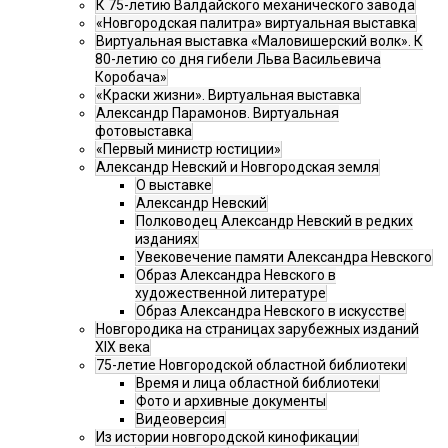
К 75-летию Валдайского механического завода
«Новгородская палитра» виртуальная выставка
Виртуальная выставка «Маловишерский волк». К
80-летию со дня гибели Льва Васильевича
Коробача»
«Краски жизни». Виртуальная выставка
Александр Парамонов. Виртуальная
фотовыставка
«Первый министр юстиции»
Александр Невский и Новгородская земля
О выставке
Александр Невский
Полководец Александр Невский в редких
изданиях
Увековечение памяти Александра Невского
Образ Александра Невского в
художественной литературе
Образ Александра Невского в искусстве
Новгородика на страницах зарубежных изданий
XIX века
75-летие Новгородской областной библиотеки
Время и лица областной библиотеки
Фото и архивные документы
Видеоверсия
Из истории новгородской кинофикации