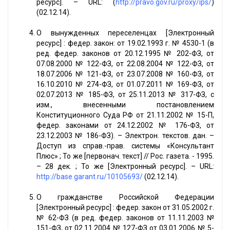
ресурс]. – URL: (
http://pravo.gov.ru/proxy/ips/
)
(02.12.14).
О вынужденных переселенцах [Электронный
ресурс] : федер. закон: от 19.02.1993 г. № 4530-1 (в
ред. федер. законов от 20.12.1995 № 202-ФЗ, от
07.08.2000 № 122-ФЗ, от 22.08.2004 № 122-ФЗ, от
18.07.2006 № 121-ФЗ, от 23.07.2008 № 160-ФЗ, от
16.10.2010 № 274-ФЗ, от 01.07.2011 № 169-ФЗ, от
02.07.2013 № 185-ФЗ, от 25.11.2013 № 317-ФЗ, с
изм., внесенными постановлением
Конституционного Суда РФ от 21.11.2002 № 15-П,
федер. законами от 24.12.2002 № 176-ФЗ, от
23.12.2003 № 186-ФЗ). – Электрон. текстов. дан. –
Доступ из справ.-прав. системы «Консультант
Плюс» ; То же [первонач. текст] // Рос. газета. - 1995.
– 28 дек. ; То же [Электронный ресурс]. – URL:
http://base.garant.ru/10105693/
(02.12.14).
О гражданстве Российской Федерации
[Электронный ресурс] : федер. закон от 31.05.2002 г.
№ 62-ФЗ (в ред. федер. законов от 11.11.2003 №
151-ФЗ, от 02.11.2004 № 127-ФЗ от 03.01.2006 № 5-