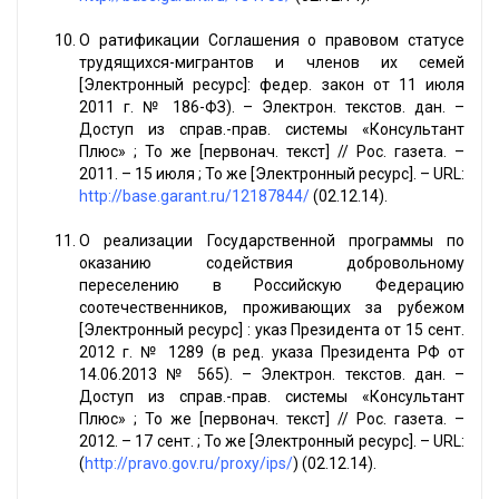
О ратификации Соглашения о правовом статусе
трудящихся-мигрантов и членов их семей
[Электронный ресурс]: федер. закон от 11 июля
2011 г. № 186-ФЗ). – Электрон. текстов. дан. –
Доступ из справ.-прав. системы «Консультант
Плюс» ; То же [первонач. текст] // Рос. газета. –
2011. – 15 июля ; То же [Электронный ресурс]. – URL:
http://base.garant.ru/12187844/
(02.12.14).
О реализации Государственной программы по
оказанию содействия добровольному
переселению в Российскую Федерацию
соотечественников, проживающих за рубежом
[Электронный ресурс] : указ Президента от 15 сент.
2012 г. № 1289 (в ред. указа Президента РФ от
14.06.2013 № 565). – Электрон. текстов. дан. –
Доступ из справ.-прав. системы «Консультант
Плюс» ; То же [первонач. текст] // Рос. газета. –
2012. – 17 сент. ; То же [Электронный ресурс]. – URL:
(
http://pravo.gov.ru/proxy/ips/
) (02.12.14).