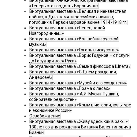
Виртуальная книжно-иллюстративная выставка
«Теперь это гордость Боровичан»
Виртуальная выставка «Великая и неизвестная
война», к Дню памяти российских воинов,
погибших в Первой мировой войне 1914-1918 гг.
Виртуальная выставка «Певец полей
Новгородчины…»
Виртуальная выставка «Волшебник русской
музыки»
Виртуальная выставка «Гоголь в искусстве»
Виртуальная выставка «Борис Годунов – от слуги
до Государя всея Руси»
Виртуальная выставка «Семья философа Шпета»
Виртуальная выставка «С Днём рождения,
Андерсен!»
Виртуальная выставка «Музей и его создатели»
Виртуальная выставка «Поэма о лесах»
Виртуальная выставка « А.И. Мусин-Пушкин,
собиратель редкостей»
Виртуальная выставка «Крым в истории, культуре
и экономике России»
Освобождение
Виртуальная выставка «Живу здесь как в раю…»:
130 лет со дня рождения Виталия Валентиновича
Бианки.