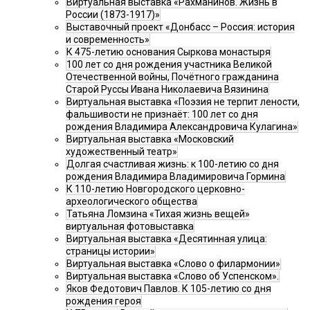
Виртуальная выставка «Рахманинов. Жизнь в
России (1873-1917)»
Выставочный проект «Донбасс – Россия: история
и современность»
К 475-летию основания Сыркова монастыря
100 лет со дня рождения участника Великой
Отечественной войны, Почётного гражданина
Старой Руссы Ивана Николаевича Вязинина
Виртуальная выставка «Поэзия не терпит лености,
фальшивости не признаёт: 100 лет со дня
рождения Владимира Александровича Кулагина»
Виртуальная выставка «Московский
художественный театр»
Долгая счастливая жизнь: к 100-летию со дня
рождения Владимира Владимировича Гормина
К 110-летию Новгородского церковно-
археологического общества
Татьяна Ломзина «Тихая жизнь вещей»
виртуальная фотовыставка
Виртуальная выставка «Десятинная улица:
страницы истории»
Виртуальная выставка «Слово о филармонии»
Виртуальная выставка «Слово об Успенском».
Яков Федотович Павлов. К 105-летию со дня
рождения героя