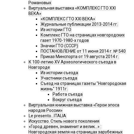
Романовых
Виртуальная выставка «КОМПЛЕКС ГТО XXI
ВЕКА»
«КОМПЛЕКС ГТО XXI ВЕКА»
Журнальные публикации 2013-2014 гг.
Из истории ГТО
Комплекс ГТО на страницах новгородских
газет 1970-1980-х годов
Значки ГТО (СССР)
ПОСТАНОВЛЕНИЕ от 11 июня 2014 г. № 540
Приказ Минспорта от 19 августа 2014 г.
К 100-летию XV Археологического съезда в
Новгороде
Из истории съезда
Участники съезда
Cъезд на страницах газеты "Новгородская
жизнь" 1911г.
Работа съезда
Вокруг съезда
Виртуальная книжная выставка «Герои эпоса
народов России»
Le presento...ITALIA
Искусство. Стиль нового поколения
«Город древен, знаменит и велик…» :
Новгородская земля на страницах зарубежных