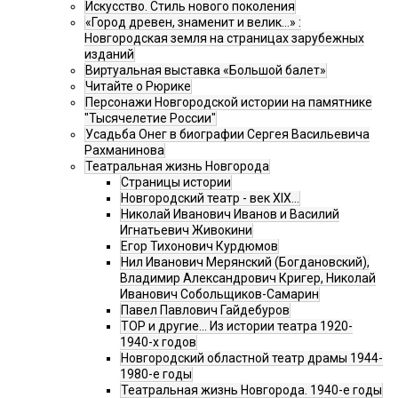
Искусство. Стиль нового поколения
«Город древен, знаменит и велик…» :
Новгородская земля на страницах зарубежных
изданий
Виртуальная выставка «Большой балет»
Читайте о Рюрике
Персонажи Новгородской истории на памятнике
"Тысячелетие России"
Усадьба Онег в биографии Сергея Васильевича
Рахманинова
Театральная жизнь Новгорода
Страницы истории
Новгородский театр - век XIX…
Николай Иванович Иванов и Василий
Игнатьевич Живокини
Егор Тихонович Курдюмов
Нил Иванович Мерянский (Богдановский),
Владимир Александрович Кригер, Николай
Иванович Собольщиков-Самарин
Павел Павлович Гайдебуров
ТОР и другие… Из истории театра 1920-
1940-х годов
Новгородский областной театр драмы 1944-
1980-е годы
Театральная жизнь Новгорода. 1940-е годы