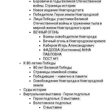
Боровичи в годы Великой Отечественной
войны. Страницы истории
Новое издание Новгородстата
Победители. Герои земли Новгородской
Лица Победы: участники Великой
Отечественной войны и труженики тыла в
мирной жизни Новгородского края
ВЕЧНЫЙ ОГОНЬ
Воины-освободители Новгорода
Вечный огонь в Новгородском кремле
Каберов Игорь Александрович
ФАДЕЕВА (Костюхина) АННА
ПАВЛОВНА
ПОСТ №1
К 80-летию Победы
80 лет Великой Победы
Страницы семейной славы
Победившие – навечно в памяти
Освобождение Новгорода и Новгородской
земли
Суды истории
Виртуальная выставка - Герои подполья
Герои подполья. О выставке.
Волотовское подполье
О выставке