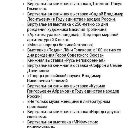
Виртуальная книжная выставка «Дагестан. Расул
Гамзатов»
Виртуальная книжная выставка «Садай Владимир
Леонтьевич» к Году единства народов России.
Виртуальная выставка к 250-летию со дня
рождения художника Василия Тропинина
«Архитектура как ландшафт. Шедевры мировой
архитектуры XX века».
«Малые народы большой страны»
Выставка «Подвиг Лёни Голикова: к 100-летию со
дня рождения Героя Советского Союза»
Книжная выставка «Русь непокоренная»
Виртуальная книжная выставка «Софрон и Семен
Даниловы»
«Творцы российской науки». Владимир
Николаевич Челомей
Виртуальная книжная выставка «Кузьма
Григорьевич Абрамов» к Году единства народов
России.
«Не только музы: женщины в литературном
процессе»
Виртуальная книжная выставка «Народы дружат
сказками»
Виртуальная выставка «МИФические
приключения»