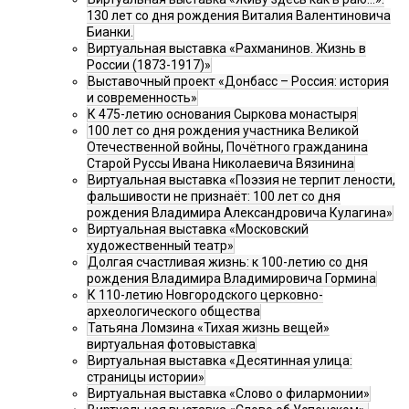
130 лет со дня рождения Виталия Валентиновича
Бианки.
Виртуальная выставка «Рахманинов. Жизнь в
России (1873-1917)»
Выставочный проект «Донбасс – Россия: история
и современность»
К 475-летию основания Сыркова монастыря
100 лет со дня рождения участника Великой
Отечественной войны, Почётного гражданина
Старой Руссы Ивана Николаевича Вязинина
Виртуальная выставка «Поэзия не терпит лености,
фальшивости не признаёт: 100 лет со дня
рождения Владимира Александровича Кулагина»
Виртуальная выставка «Московский
художественный театр»
Долгая счастливая жизнь: к 100-летию со дня
рождения Владимира Владимировича Гормина
К 110-летию Новгородского церковно-
археологического общества
Татьяна Ломзина «Тихая жизнь вещей»
виртуальная фотовыставка
Виртуальная выставка «Десятинная улица:
страницы истории»
Виртуальная выставка «Слово о филармонии»