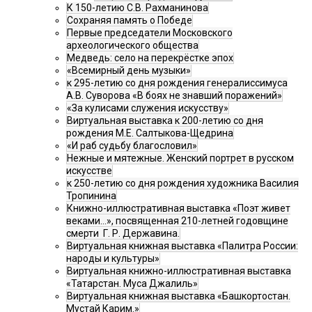
К 150-летию С.В. Рахманинова
Сохраняя память о Победе
Первые председатели Московского
археологического общества
Медведь: село на перекрёстке эпох
«Всемирный день музыки»
к 295-летию со дня рождения генералиссимуса
А.В. Суворова «В боях не знавший поражений»
«За кулисами служения искусству»
Виртуальная выставка к 200-летию со дня
рождения М.Е. Салтыкова-Щедрина
«И раб судьбу благословил»
Нежные и мятежные. Женский портрет в русском
искусстве
к 250-летию со дня рождения художника Василия
Тропинина
Книжно-иллюстративная выставка «Поэт живет
веками…», посвященная 210-летней годовщине
смерти Г. Р. Державина.
Виртуальная книжная выставка «Палитра России:
народы и культуры»
Виртуальная книжно-иллюстративная выставка
«Татарстан. Муса Джалиль»
Виртуальная книжная выставка «Башкортостан.
Мустай Карим.»