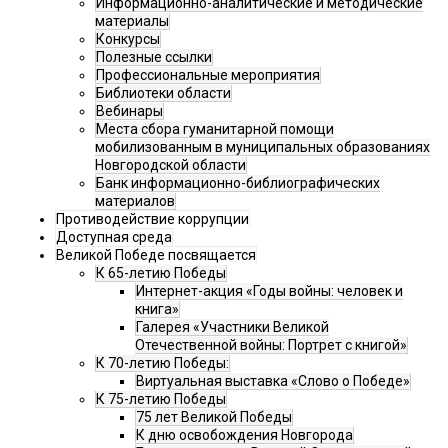
Информационно-аналитические и методические
материалы
Конкурсы
Полезные ссылки
Профессиональные мероприятия
Библиотеки области
Вебинары
Места сбора гуманитарной помощи
мобилизованным в муниципальных образованиях
Новгородской области
Банк информационно-библиографических
материалов
Противодействие коррупции
Доступная среда
Великой Победе посвящается
К 65-летию Победы
Интернет-акция «Годы войны: человек и
книга»
Галерея «Участники Великой
Отечественной войны: Портрет с книгой»
К 70-летию Победы:
Виртуальная выставка «Слово о Победе»
К 75-летию Победы
75 лет Великой Победы
К дню освобождения Новгорода