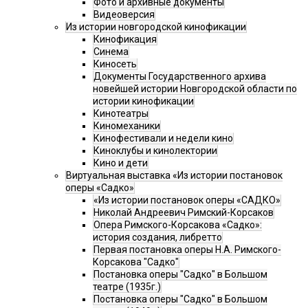
Фото и архивные документы
Видеоверсия
Из истории новгородской кинофикации
Кинофикация
Синема
Киносеть
Документы Государственного архива
новейшей истории Новгородской области по
истории кинофикации
Кинотеатры
Киномеханики
Кинофестивали и недели кино
Киноклубы и кинолектории
Кино и дети
Виртуальная выставка «Из истории постановок
оперы «Садко»
«Из истории постановок оперы «САДКО»
Николай Андреевич Римский-Корсаков
Опера Римского-Корсакова «Садко»:
история создания, либретто
Первая постановка оперы Н.А. Римского-
Корсакова "Садко"
Постановка оперы "Садко" в Большом
театре (1935г.)
Постановка оперы "Садко" в Большом