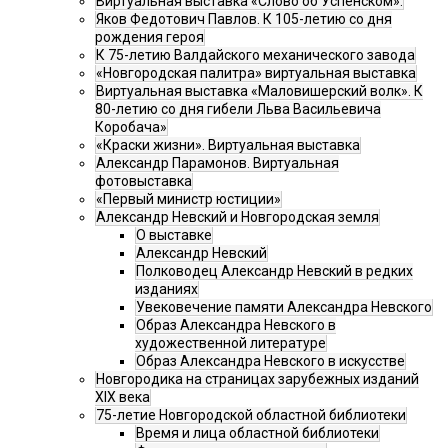
Виртуальная выставка «Слово об Успенском».
Яков Федотович Павлов. К 105-летию со дня
рождения героя
К 75-летию Валдайского механического завода
«Новгородская палитра» виртуальная выставка
Виртуальная выставка «Маловишерский волк». К
80-летию со дня гибели Льва Васильевича
Коробача»
«Краски жизни». Виртуальная выставка
Александр Парамонов. Виртуальная
фотовыставка
«Первый министр юстиции»
Александр Невский и Новгородская земля
О выставке
Александр Невский
Полководец Александр Невский в редких
изданиях
Увековечение памяти Александра Невского
Образ Александра Невского в
художественной литературе
Образ Александра Невского в искусстве
Новгородика на страницах зарубежных изданий
XIX века
75-летие Новгородской областной библиотеки
Время и лица областной библиотеки