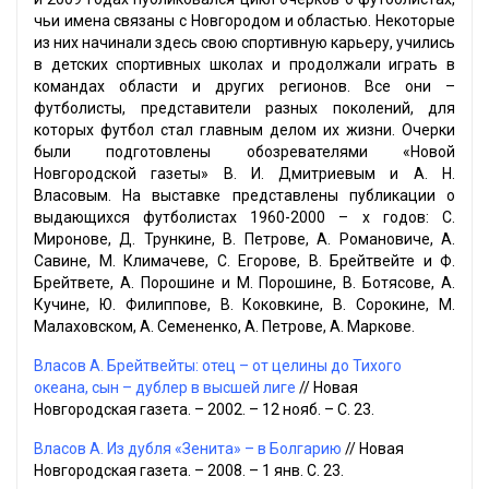
чьи имена связаны с Новгородом и областью. Некоторые
из них начинали здесь свою спортивную карьеру, учились
в детских спортивных школах и продолжали играть в
командах области и других регионов. Все они –
футболисты, представители разных поколений, для
которых футбол стал главным делом их жизни. Очерки
были подготовлены обозревателями «Новой
Новгородской газеты» В. И. Дмитриевым и А. Н.
Власовым. На выставке представлены публикации о
выдающихся футболистах 1960-2000 – х годов: С.
Миронове, Д. Трункине, В. Петрове, А. Романовиче, А.
Савине, М. Климачеве, С. Егорове, В. Брейтвейте и Ф.
Брейтвете, А. Порошине и М. Порошине, В. Ботясове, А.
Кучине, Ю. Филиппове, В. Коковкине, В. Сорокине, М.
Малаховском, А. Семененко, А. Петрове, А. Маркове.
Власов А. Брейтвейты: отец – от целины до Тихого
океана, сын – дублер в высшей лиге
// Новая
Новгородская газета. – 2002. – 12 нояб. – С. 23.
Власов А. Из дубля «Зенита» – в Болгарию
// Новая
Новгородская газета. – 2008. – 1 янв. С. 23.