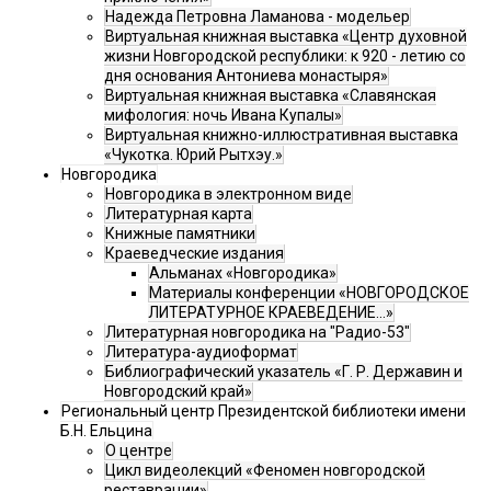
Надежда Петровна Ламанова - модельер
Виртуальная книжная выставка «Центр духовной
жизни Новгородской республики: к 920 - летию со
дня основания Антониева монастыря»
Виртуальная книжная выставка «Славянская
мифология: ночь Ивана Купалы»
Виртуальная книжно-иллюстративная выставка
«Чукотка. Юрий Рытхэу.»
Новгородика
Новгородика в электронном виде
Литературная карта
Книжные памятники
Краеведческие издания
Альманах «Новгородика»
Материалы конференции «НОВГОРОДСКОЕ
ЛИТЕРАТУРНОЕ КРАЕВЕДЕНИЕ...»
Литературная новгородика на "Радио-53"
Литература-аудиоформат
Библиографический указатель «Г. Р. Державин и
Новгородский край»
Региональный центр Президентской библиотеки имени
Б.Н. Ельцина
О центре
Цикл видеолекций «Феномен новгородской
реставрации»