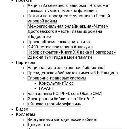
Проекты
Акция «Из семейного альбома... Что может
рассказать моя немецкая фамилия»
Памяти новгородцев — участников Первой
мировой войны
Межрегиональная онлайн-акция «Читаем
Достоевского вместе. Главы из романа
«Подросток»
Проект «Кремлевская читальня»
К 400-летию протопопа Аввакума
Набор открыток «Книги XIX века о Новгороде»
22 июня 1941 года в моей памяти
Партнеры
Национальная электронная библиотека
Президентская библиотека имени Б.Н. Ельцина
Справочно-правовые системы
КонсультантПлюс
ГАРАНТ
База данных POLPRED.com Обзор СМИ
Электронная библиотека "ЛитРес"
«Киноконцерн «Мосфильм»
Видео
Коллегам
Виртуальный методический кабинет
Документы