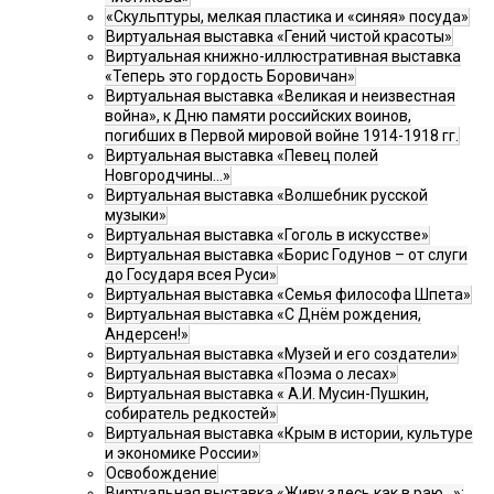
«Скульптуры, мелкая пластика и «синяя» посуда»
Виртуальная выставка «Гений чистой красоты»
Виртуальная книжно-иллюстративная выставка
«Теперь это гордость Боровичан»
Виртуальная выставка «Великая и неизвестная
война», к Дню памяти российских воинов,
погибших в Первой мировой войне 1914-1918 гг.
Виртуальная выставка «Певец полей
Новгородчины…»
Виртуальная выставка «Волшебник русской
музыки»
Виртуальная выставка «Гоголь в искусстве»
Виртуальная выставка «Борис Годунов – от слуги
до Государя всея Руси»
Виртуальная выставка «Семья философа Шпета»
Виртуальная выставка «С Днём рождения,
Андерсен!»
Виртуальная выставка «Музей и его создатели»
Виртуальная выставка «Поэма о лесах»
Виртуальная выставка « А.И. Мусин-Пушкин,
собиратель редкостей»
Виртуальная выставка «Крым в истории, культуре
и экономике России»
Освобождение
Виртуальная выставка «Живу здесь как в раю…»: