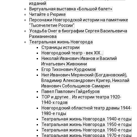
изданий
Виртуальная выставка «Большой балет»
Читайте о Рюрике
Персонажи Новгородской истории на памятнике
"Тысячелетие России"
Усадьба Онег в биографии Сергея Васильевича
Рахманинова
Театральная жизнь Новгорода
Страницы истории
Новгородский театр - век XIX…
Николай Иванович Иванов и Василий
Игнатьевич Живокини
Егор Тихонович Курдюмов
Нил Иванович Мерянский (Богдановский),
Владимир Александрович Кригер, Николай
Иванович Собольщиков-Самарин
Павел Павлович Гайдебуров
ТОР и другие… Из истории театра 1920-
1940-х годов
Новгородский областной театр драмы 1944-
1980-е годы
Театральная жизнь Новгорода. 1940-е годы
Театральная жизнь Новгорода. 1950-е годы
Театральная жизнь Новгорода. 1960-е годы
Театральная жизнь Новгорода. 1970-е годы