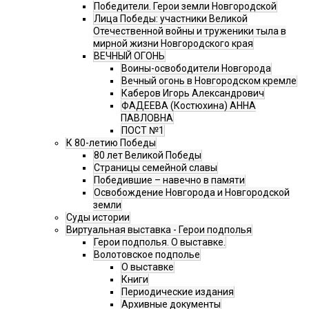
Победители. Герои земли Новгородской
Лица Победы: участники Великой
Отечественной войны и труженики тыла в
мирной жизни Новгородского края
ВЕЧНЫЙ ОГОНЬ
Воины-освободители Новгорода
Вечный огонь в Новгородском кремле
Каберов Игорь Александрович
ФАДЕЕВА (Костюхина) АННА
ПАВЛОВНА
ПОСТ №1
К 80-летию Победы
80 лет Великой Победы
Страницы семейной славы
Победившие – навечно в памяти
Освобождение Новгорода и Новгородской
земли
Суды истории
Виртуальная выставка - Герои подполья
Герои подполья. О выставке.
Волотовское подполье
О выставке
Книги
Периодические издания
Архивные документы