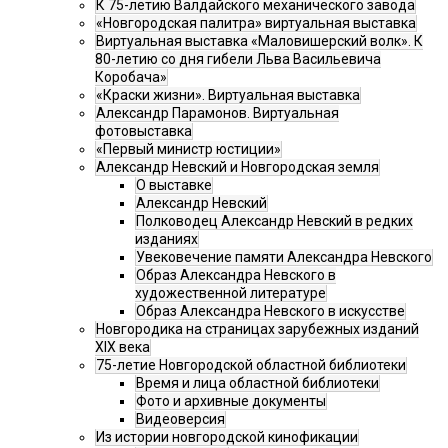
К 75-летию Валдайского механического завода
«Новгородская палитра» виртуальная выставка
Виртуальная выставка «Маловишерский волк». К
80-летию со дня гибели Льва Васильевича
Коробача»
«Краски жизни». Виртуальная выставка
Александр Парамонов. Виртуальная
фотовыставка
«Первый министр юстиции»
Александр Невский и Новгородская земля
О выставке
Александр Невский
Полководец Александр Невский в редких
изданиях
Увековечение памяти Александра Невского
Образ Александра Невского в
художественной литературе
Образ Александра Невского в искусстве
Новгородика на страницах зарубежных изданий
XIX века
75-летие Новгородской областной библиотеки
Время и лица областной библиотеки
Фото и архивные документы
Видеоверсия
Из истории новгородской кинофикации