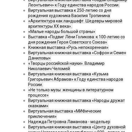
Леонтьевич» к Году единства народов России.
Виртуальная выставка к 250-летию со дня
рождения художника Василия Тропинина
«Архитектура как ландшафт. Шедевры мировой
архитектуры XX века».
«Малые народы большой страны»
Выставка «Подвиг Лёни Голикова: к 100-летию со
дня рождения Героя Советского Союза»
Книжная выставка «Русь непокоренная»
Виртуальная книжная выставка «Софрон и Семен
Даниловы»
«Творцы российской науки». Владимир
Николаевич Челомей
Виртуальная книжная выставка «Кузьма
Григорьевич Абрамов» к Году единства народов
России.
«Не только музы: женщины в литературном
процессе»
Виртуальная книжная выставка «Народы дружат
сказками»
Виртуальная выставка «МИФические
приключения»
Надежда Петровна Ламанова - модельер
Виртуальная книжная выставка «Центр духовной