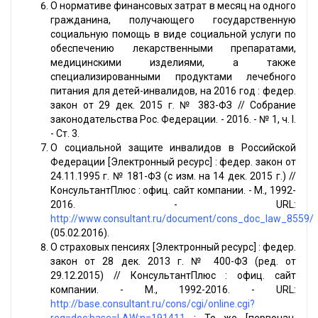
О нормативе финансовых затрат в месяц на одного
гражданина, получающего государственную
социальную помощь в виде социальной услуги по
обеспечению лекарственными препаратами,
медицинскими изделиями, а также
специализированными продуктами лечебного
питания для детей-инвалидов, на 2016 год : федер.
закон от 29 дек. 2015 г. № 383-ФЗ // Собрание
законодательства Рос. Федерации. - 2016. - № 1, ч. I.
- Ст. 3.
О социальной защите инвалидов в Российской
Федерации [Электронный ресурс] : федер. закон от
24.11.1995 г. № 181-ФЗ (с изм. на 14 дек. 2015 г.) //
КонсультантПлюс : офиц. сайт компании. - М., 1992-
2016. - URL:
http://www.consultant.ru/document/cons_doc_law_8559/
(05.02.2016).
О страховых пенсиях [Электронный ресурс] : федер.
закон от 28 дек. 2013 г. № 400-ФЗ (ред. от
29.12.2015) // КонсультантПлюс : офиц. сайт
компании. - М., 1992-2016. - URL:
http://base.consultant.ru/cons/cgi/online.cgi?