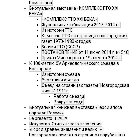
Романовых
Виртуальная выставка «КОМПЛЕКС ГТО XXI
ВЕКА»
«КОМПЛЕКС ГТО XXI ВЕКА»
Журнальные публикации 2013-2014 гг.
Из истории ГТО
Комплекс ГТО на страницах новгородских
газет 1970-1980-х годов
Значки ГТО (СССР)
ПОСТАНОВЛЕНИЕ от 11 июня 2014 г. № 540
Приказ Минспорта от 19 августа 2014 г.
К 100-летию XV Археологического съезда в
Новгороде
Из истории съезда
Участники съезда
Cъезд на страницах газеты "Новгородская
жизнь" 1911г.
Работа съезда
Вокруг съезда
Виртуальная книжная выставка «Герои эпоса
народов России»
Le presento...ITALIA
Искусство. Стиль нового поколения
«Город древен, знаменит и велик…» :
Новгородская земля на страницах зарубежных