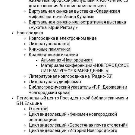
жизни Новгородской республики: к 920 - летию со
дня основания Антониева монастыря»
Виртуальная книжная выставка «Славянская
мифология: ночь Ивана Купалы»
Виртуальная книжно-иллюстративная выставка
«Чукотка. Юрий Рытхэу.»
Новгородика
Новгородика в электронном виде
Литературная карта
Книжные памятники
Краеведческие издания
Альманах «Новгородика»
Материалы конференции «НОВГОРОДСКОЕ
ЛИТЕРАТУРНОЕ КРАЕВЕДЕНИЕ...»
Литературная новгородика на "Радио-53"
Литература-аудиоформат
Библиографический указатель «Г. Р. Державин и
Новгородский край»
Региональный центр Президентской библиотеки имени
Б.Н. Ельцина
О центре
Цикл видеолекций «Феномен новгородской
реставрации»
Цикл видеолекций «Берестяная почта столетий»
Цикл видеолекций «История Новгородского