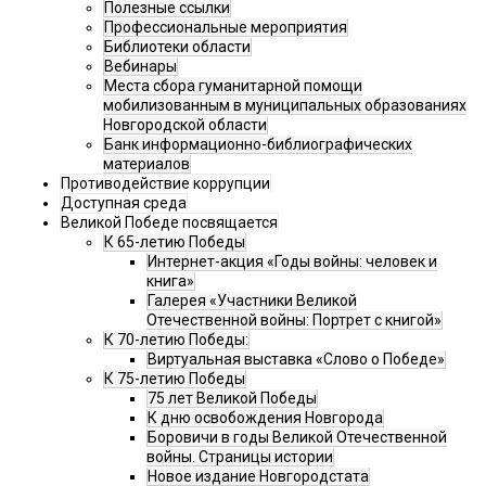
Полезные ссылки
Профессиональные мероприятия
Библиотеки области
Вебинары
Места сбора гуманитарной помощи
мобилизованным в муниципальных образованиях
Новгородской области
Банк информационно-библиографических
материалов
Противодействие коррупции
Доступная среда
Великой Победе посвящается
К 65-летию Победы
Интернет-акция «Годы войны: человек и
книга»
Галерея «Участники Великой
Отечественной войны: Портрет с книгой»
К 70-летию Победы:
Виртуальная выставка «Слово о Победе»
К 75-летию Победы
75 лет Великой Победы
К дню освобождения Новгорода
Боровичи в годы Великой Отечественной
войны. Страницы истории
Новое издание Новгородстата