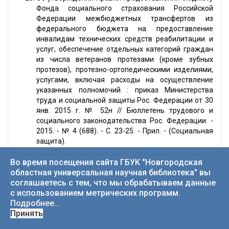
Фонда социального страхования Российской
Федерации межбюджетных трансфертов из
федерального бюджета на предоставление
инвалидам технических средств реабилитации и
услуг, обеспечение отдельных категорий граждан
из числа ветеранов протезами (кроме зубных
протезов), протезно-ортопедическими изделиями,
услугами, включая расходы на осуществление
указанных полномочий : приказ Министерства
труда и социальной защиты Рос. Федерации от 30
янв. 2015 г. № 52н // Бюллетень трудового и
социального законодательства Рос. Федерации. -
2015. - № 4 (688). - С. 23-25. - Прил. - (Социальная
защита).
Во время посещения сайта ГБУК "Новгородская
Нормативные правовые акты
областная универсальная научная библиотека" вы
Новгородской области
соглашаетесь с тем, что мы обрабатываем данные
с использованием метрических программ.
Подробнее...
О дополнительных мерах социальной защиты
Принять
инвалидов вследствие военной травмы,