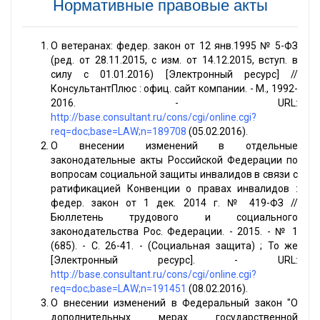
Нормативные правовые акты
О ветеранах: федер. закон от 12 янв.1995 № 5-ФЗ
(ред. от 28.11.2015, с изм. от 14.12.2015, вступ. в
силу с 01.01.2016) [Электронный ресурс] //
КонсультантПлюс : офиц. сайт компании. - М., 1992-
2016. - URL:
http://base.consultant.ru/cons/cgi/online.cgi?
req=doc;base=LAW;n=189708
(05.02.2016).
О внесении изменений в отдельные
законодательные акты Российской Федерации по
вопросам социальной защиты инвалидов в связи с
ратификацией Конвенции о правах инвалидов :
федер. закон от 1 дек. 2014 г. № 419-ФЗ //
Бюллетень трудового и социального
законодательства Рос. Федерации. - 2015. - № 1
(685). - С. 26-41. - (Социальная защита) ; То же
[Электронный ресурс]. - URL:
http://base.consultant.ru/cons/cgi/online.cgi?
req=doc;base=LAW;n=191451
(08.02.2016).
О внесении изменений в Федеральный закон "О
дополнительных мерах государственной