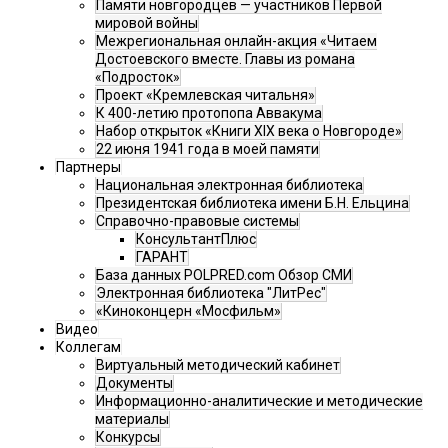
Памяти новгородцев — участников Первой
мировой войны
Межрегиональная онлайн-акция «Читаем
Достоевского вместе. Главы из романа
«Подросток»
Проект «Кремлевская читальня»
К 400-летию протопопа Аввакума
Набор открыток «Книги XIX века о Новгороде»
22 июня 1941 года в моей памяти
Партнеры
Национальная электронная библиотека
Президентская библиотека имени Б.Н. Ельцина
Справочно-правовые системы
КонсультантПлюс
ГАРАНТ
База данных POLPRED.com Обзор СМИ
Электронная библиотека "ЛитРес"
«Киноконцерн «Мосфильм»
Видео
Коллегам
Виртуальный методический кабинет
Документы
Информационно-аналитические и методические
материалы
Конкурсы