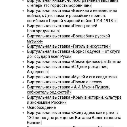
Виртуальная книжно-иллюстративная выставка
«Теперь это гордость Боровичан»
Виртуальная выставка «Великая и неизвестная
война», к Дню памяти российских воинов,
погибших в Первой мировой войне 1914-1918 гг.
Виртуальная выставка «Певец полей
Новгородчины…»
Виртуальная выставка «Волшебник русской
музыки»
Виртуальная выставка «Гоголь в искусстве»
Виртуальная выставка «Борис Годунов – от слуги
до Государя всея Руси»
Виртуальная выставка «Семья философа Шпета»
Виртуальная выставка «С Днём рождения,
Андерсен!»
Виртуальная выставка «Музей и его создатели»
Виртуальная выставка «Поэма о лесах»
Виртуальная выставка « А.И. Мусин-Пушкин,
собиратель редкостей»
Виртуальная выставка «Крым в истории, культуре
и экономике России»
Освобождение
Виртуальная выставка «Живу здесь как в раю…»:
130 лет со дня рождения Виталия Валентиновича
Бианки.