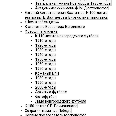
Театральная жизнь Новгорода. 1980-е годы
Академический имени Ф. М. Достоевского
Евгений Богратионович Вахтангов. К 100-летию
театра им. Е. Вахтангова. Виртуальная выставка
«Наука побеждать»
К столетию Всеволода Багрицкого
Футбол - это жизнь
К 110-летию новгородского футбола
1910-е годы
1920-е годы
1930-е годы
1940-е годы
1950-е годы
1960-е годы
1970-е годы
Кожаный мяч
1980-е годы
1990-е годы
2000-е годы
Архивы о футболе
Фотофутбол
Лица новгородского футбола
К 150-летию С.В. Рахманинова
Сохраняя память о Победе
Первые председатели Московского