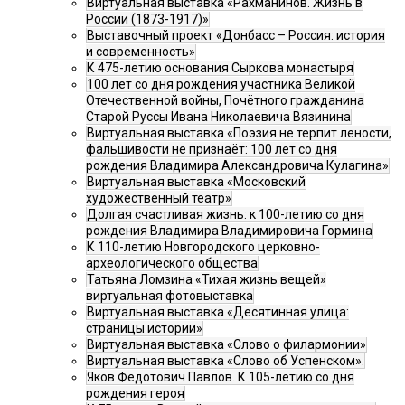
Виртуальная выставка «Рахманинов. Жизнь в
России (1873-1917)»
Выставочный проект «Донбасс – Россия: история
и современность»
К 475-летию основания Сыркова монастыря
100 лет со дня рождения участника Великой
Отечественной войны, Почётного гражданина
Старой Руссы Ивана Николаевича Вязинина
Виртуальная выставка «Поэзия не терпит лености,
фальшивости не признаёт: 100 лет со дня
рождения Владимира Александровича Кулагина»
Виртуальная выставка «Московский
художественный театр»
Долгая счастливая жизнь: к 100-летию со дня
рождения Владимира Владимировича Гормина
К 110-летию Новгородского церковно-
археологического общества
Татьяна Ломзина «Тихая жизнь вещей»
виртуальная фотовыставка
Виртуальная выставка «Десятинная улица:
страницы истории»
Виртуальная выставка «Слово о филармонии»
Виртуальная выставка «Слово об Успенском».
Яков Федотович Павлов. К 105-летию со дня
рождения героя