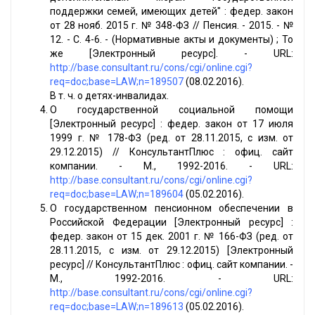
поддержки семей, имеющих детей" : федер. закон
от 28 нояб. 2015 г. № 348-ФЗ // Пенсия. - 2015. - №
12. - С. 4-6. - (Нормативные акты и документы) ; То
же [Электронный ресурс]. - URL:
http://base.consultant.ru/cons/cgi/online.cgi?
req=doc;base=LAW;n=189507
(08.02.2016).
В т. ч. о детях-инвалидах.
О государственной социальной помощи
[Электронный ресурс] : федер. закон от 17 июля
1999 г. № 178-ФЗ (ред. от 28.11.2015, с изм. от
29.12.2015) // КонсультантПлюс : офиц. сайт
компании. - М., 1992-2016. - URL:
http://base.consultant.ru/cons/cgi/online.cgi?
req=doc;base=LAW;n=189604
(05.02.2016).
О государственном пенсионном обеспечении в
Российской Федерации [Электронный ресурс] :
федер. закон от 15 дек. 2001 г. № 166-ФЗ (ред. от
28.11.2015, с изм. от 29.12.2015) [Электронный
ресурс] // КонсультантПлюс : офиц. сайт компании. -
М., 1992-2016. - URL:
http://base.consultant.ru/cons/cgi/online.cgi?
req=doc;base=LAW;n=189613
(05.02.2016).