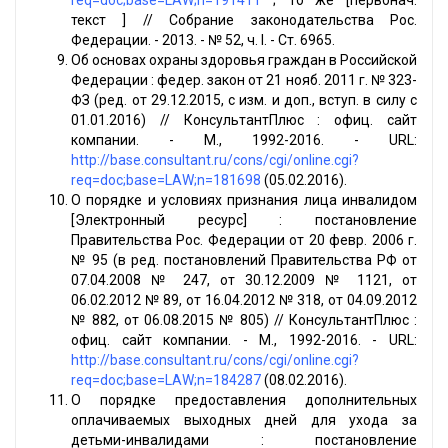
req=doc;base=LAW;n=191411
; То же [первонач.
текст ] // Собрание законодательства Рос.
Федерации. - 2013. - № 52, ч. I. - Ст. 6965.
Об основах охраны здоровья граждан в Российской
Федерации : федер. закон от 21 нояб. 2011 г. № 323-
ФЗ (ред. от 29.12.2015, с изм. и доп., вступ. в силу с
01.01.2016) // КонсультантПлюс : офиц. сайт
компании. - М., 1992-2016. - URL:
http://base.consultant.ru/cons/cgi/online.cgi?
req=doc;base=LAW;n=181698
(05.02.2016).
О порядке и условиях признания лица инвалидом
[Электронный ресурс] : постановление
Правительства Рос. Федерации от 20 февр. 2006 г.
№ 95 (в ред. постановлений Правительства РФ от
07.04.2008 № 247, от 30.12.2009 № 1121, от
06.02.2012 № 89, от 16.04.2012 № 318, от 04.09.2012
№ 882, от 06.08.2015 № 805) // КонсультантПлюс :
офиц. сайт компании. - М., 1992-2016. - URL:
http://base.consultant.ru/cons/cgi/online.cgi?
req=doc;base=LAW;n=184287
(08.02.2016).
О порядке предоставления дополнительных
оплачиваемых выходных дней для ухода за
детьми-инвалидами : постановление