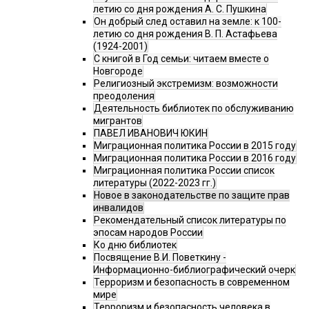
летию со дня рождения А. С. Пушкина
Он добрый след оставил на земле: к 100-
летию со дня рождения В. П. Астафьева
(1924-2001)
С книгой в Год семьи: читаем вместе о
Новгороде
Религиозный экстремизм: возможности
преодоления
Деятельность библиотек по обслуживанию
мигрантов
ПАВЕЛ ИВАНОВИЧ ЮКИН
Миграционная политика России в 2015 году
Миграционная политика России в 2016 году
Миграционная политика России список
литературы (2022-2023 гг.)
Новое в законодательстве по защите прав
инвалидов
Рекомендательный список литературы по
эпосам народов России
Ко дню библиотек
Посвящение В.И. Поветкину -
Информационно-библиографический очерк
Терроризм и безопасность в современном
мире
Терроризм и безопасность человека в