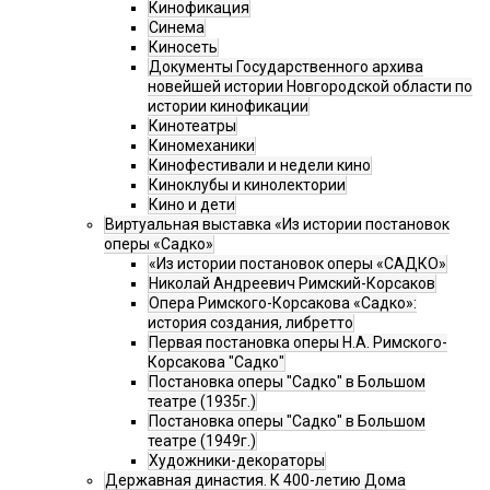
Кинофикация
Синема
Киносеть
Документы Государственного архива
новейшей истории Новгородской области по
истории кинофикации
Кинотеатры
Киномеханики
Кинофестивали и недели кино
Киноклубы и кинолектории
Кино и дети
Виртуальная выставка «Из истории постановок
оперы «Садко»
«Из истории постановок оперы «САДКО»
Николай Андреевич Римский-Корсаков
Опера Римского-Корсакова «Садко»:
история создания, либретто
Первая постановка оперы Н.А. Римского-
Корсакова "Садко"
Постановка оперы "Садко" в Большом
театре (1935г.)
Постановка оперы "Садко" в Большом
театре (1949г.)
Художники-декораторы
Державная династия. К 400-летию Дома