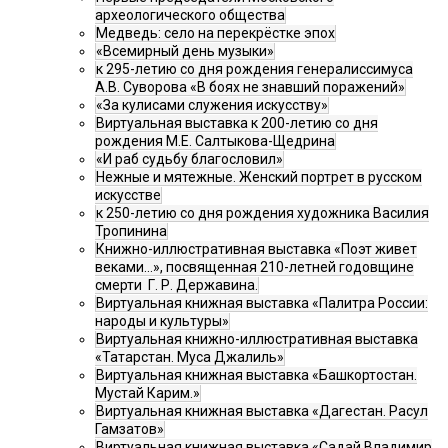
археологического общества
Медведь: село на перекрёстке эпох
«Всемирный день музыки»
к 295-летию со дня рождения генералиссимуса
А.В. Суворова «В боях не знавший поражений»
«За кулисами служения искусству»
Виртуальная выставка к 200-летию со дня
рождения М.Е. Салтыкова-Щедрина
«И раб судьбу благословил»
Нежные и мятежные. Женский портрет в русском
искусстве
к 250-летию со дня рождения художника Василия
Тропинина
Книжно-иллюстративная выставка «Поэт живет
веками…», посвященная 210-летней годовщине
смерти Г. Р. Державина.
Виртуальная книжная выставка «Палитра России:
народы и культуры»
Виртуальная книжно-иллюстративная выставка
«Татарстан. Муса Джалиль»
Виртуальная книжная выставка «Башкортостан.
Мустай Карим.»
Виртуальная книжная выставка «Дагестан. Расул
Гамзатов»
Виртуальная книжная выставка «Садай Владимир