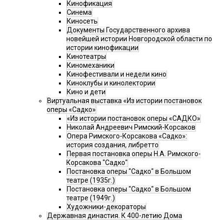
Кинофикация
Синема
Киносеть
Документы Государственного архива
новейшей истории Новгородской области по
истории кинофикации
Кинотеатры
Киномеханики
Кинофестивали и недели кино
Киноклубы и кинолектории
Кино и дети
Виртуальная выставка «Из истории постановок
оперы «Садко»
«Из истории постановок оперы «САДКО»
Николай Андреевич Римский-Корсаков
Опера Римского-Корсакова «Садко»:
история создания, либретто
Первая постановка оперы Н.А. Римского-
Корсакова "Садко"
Постановка оперы "Садко" в Большом
театре (1935г.)
Постановка оперы "Садко" в Большом
театре (1949г.)
Художники-декораторы
Державная династия. К 400-летию Дома