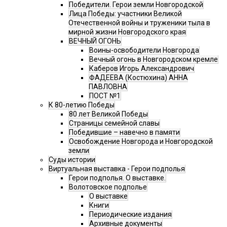
Победители. Герои земли Новгородской
Лица Победы: участники Великой
Отечественной войны и труженики тыла в
мирной жизни Новгородского края
ВЕЧНЫЙ ОГОНЬ
Воины-освободители Новгорода
Вечный огонь в Новгородском кремле
Каберов Игорь Александрович
ФАДЕЕВА (Костюхина) АННА
ПАВЛОВНА
ПОСТ №1
К 80-летию Победы
80 лет Великой Победы
Страницы семейной славы
Победившие – навечно в памяти
Освобождение Новгорода и Новгородской
земли
Суды истории
Виртуальная выставка - Герои подполья
Герои подполья. О выставке.
Волотовское подполье
О выставке
Книги
Периодические издания
Архивные документы