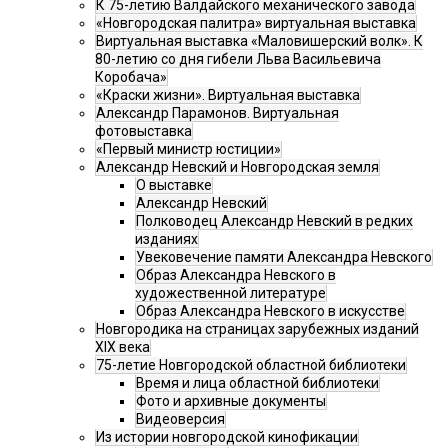
К 75-летию Валдайского механического завода
«Новгородская палитра» виртуальная выставка
Виртуальная выставка «Маловишерский волк». К
80-летию со дня гибели Льва Васильевича
Коробача»
«Краски жизни». Виртуальная выставка
Александр Парамонов. Виртуальная
фотовыставка
«Первый министр юстиции»
Александр Невский и Новгородская земля
О выставке
Александр Невский
Полководец Александр Невский в редких
изданиях
Увековечение памяти Александра Невского
Образ Александра Невского в
художественной литературе
Образ Александра Невского в искусстве
Новгородика на страницах зарубежных изданий
XIX века
75-летие Новгородской областной библиотеки
Время и лица областной библиотеки
Фото и архивные документы
Видеоверсия
Из истории новгородской кинофикации