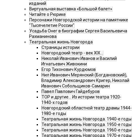
изданий
Виртуальная выставка «Большой балет»
Читайте о Рюрике
Персонажи Новгородской истории на памятнике
"Тысячелетие России"
Усадьба Онег в биографии Сергея Васильевича
Рахманинова
Театральная жизнь Новгорода
Страницы истории
Новгородский театр - век XIX…
Николай Иванович Иванов и Василий
Игнатьевич Живокини
Егор Тихонович Курдюмов
Нил Иванович Мерянский (Богдановский),
Владимир Александрович Кригер, Николай
Иванович Собольщиков-Самарин
Павел Павлович Гайдебуров
ТОР и другие… Из истории театра 1920-
1940-х годов
Новгородский областной театр драмы 1944-
1980-е годы
Театральная жизнь Новгорода. 1940-е годы
Театральная жизнь Новгорода. 1950-е годы
Театральная жизнь Новгорода. 1960-е годы
Театральная жизнь Новгорода. 1970-е годы