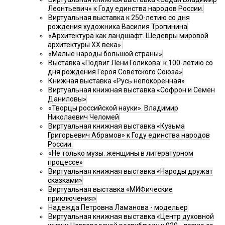
Леонтьевич» к Году единства народов России.
Виртуальная выставка к 250-летию со дня
рождения художника Василия Тропинина
«Архитектура как ландшафт. Шедевры мировой
архитектуры XX века».
«Малые народы большой страны»
Выставка «Подвиг Лёни Голикова: к 100-летию со
дня рождения Героя Советского Союза»
Книжная выставка «Русь непокоренная»
Виртуальная книжная выставка «Софрон и Семен
Даниловы»
«Творцы российской науки». Владимир
Николаевич Челомей
Виртуальная книжная выставка «Кузьма
Григорьевич Абрамов» к Году единства народов
России.
«Не только музы: женщины в литературном
процессе»
Виртуальная книжная выставка «Народы дружат
сказками»
Виртуальная выставка «МИФические
приключения»
Надежда Петровна Ламанова - модельер
Виртуальная книжная выставка «Центр духовной