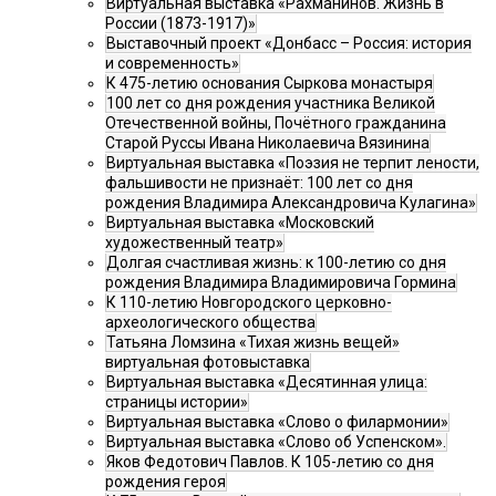
Виртуальная выставка «Рахманинов. Жизнь в
России (1873-1917)»
Выставочный проект «Донбасс – Россия: история
и современность»
К 475-летию основания Сыркова монастыря
100 лет со дня рождения участника Великой
Отечественной войны, Почётного гражданина
Старой Руссы Ивана Николаевича Вязинина
Виртуальная выставка «Поэзия не терпит лености,
фальшивости не признаёт: 100 лет со дня
рождения Владимира Александровича Кулагина»
Виртуальная выставка «Московский
художественный театр»
Долгая счастливая жизнь: к 100-летию со дня
рождения Владимира Владимировича Гормина
К 110-летию Новгородского церковно-
археологического общества
Татьяна Ломзина «Тихая жизнь вещей»
виртуальная фотовыставка
Виртуальная выставка «Десятинная улица:
страницы истории»
Виртуальная выставка «Слово о филармонии»
Виртуальная выставка «Слово об Успенском».
Яков Федотович Павлов. К 105-летию со дня
рождения героя