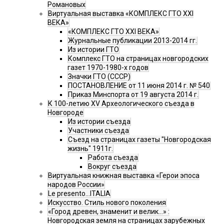
Романовых
Виртуальная выставка «КОМПЛЕКС ГТО XXI
ВЕКА»
«КОМПЛЕКС ГТО XXI ВЕКА»
Журнальные публикации 2013-2014 гг.
Из истории ГТО
Комплекс ГТО на страницах новгородских
газет 1970-1980-х годов
Значки ГТО (СССР)
ПОСТАНОВЛЕНИЕ от 11 июня 2014 г. № 540
Приказ Минспорта от 19 августа 2014 г.
К 100-летию XV Археологического съезда в
Новгороде
Из истории съезда
Участники съезда
Cъезд на страницах газеты "Новгородская
жизнь" 1911г.
Работа съезда
Вокруг съезда
Виртуальная книжная выставка «Герои эпоса
народов России»
Le presento...ITALIA
Искусство. Стиль нового поколения
«Город древен, знаменит и велик…» :
Новгородская земля на страницах зарубежных