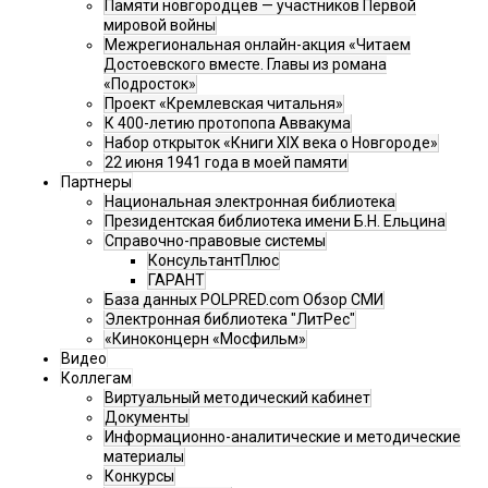
Памяти новгородцев — участников Первой
мировой войны
Межрегиональная онлайн-акция «Читаем
Достоевского вместе. Главы из романа
«Подросток»
Проект «Кремлевская читальня»
К 400-летию протопопа Аввакума
Набор открыток «Книги XIX века о Новгороде»
22 июня 1941 года в моей памяти
Партнеры
Национальная электронная библиотека
Президентская библиотека имени Б.Н. Ельцина
Справочно-правовые системы
КонсультантПлюс
ГАРАНТ
База данных POLPRED.com Обзор СМИ
Электронная библиотека "ЛитРес"
«Киноконцерн «Мосфильм»
Видео
Коллегам
Виртуальный методический кабинет
Документы
Информационно-аналитические и методические
материалы
Конкурсы