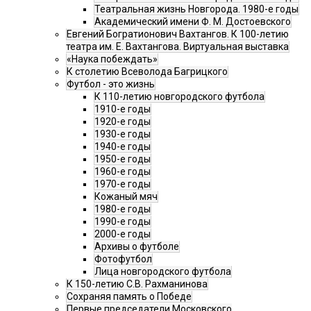
Театральная жизнь Новгорода. 1980-е годы
Академический имени Ф. М. Достоевского
Евгений Богратионович Вахтангов. К 100-летию
театра им. Е. Вахтангова. Виртуальная выставка
«Наука побеждать»
К столетию Всеволода Багрицкого
Футбол - это жизнь
К 110-летию новгородского футбола
1910-е годы
1920-е годы
1930-е годы
1940-е годы
1950-е годы
1960-е годы
1970-е годы
Кожаный мяч
1980-е годы
1990-е годы
2000-е годы
Архивы о футболе
Фотофутбол
Лица новгородского футбола
К 150-летию С.В. Рахманинова
Сохраняя память о Победе
Первые председатели Московского