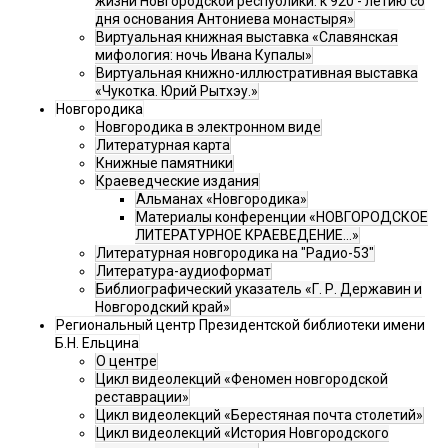
жизни Новгородской республики: к 920 - летию со
дня основания Антониева монастыря»
Виртуальная книжная выставка «Славянская
мифология: ночь Ивана Купалы»
Виртуальная книжно-иллюстративная выставка
«Чукотка. Юрий Рытхэу.»
Новгородика
Новгородика в электронном виде
Литературная карта
Книжные памятники
Краеведческие издания
Альманах «Новгородика»
Материалы конференции «НОВГОРОДСКОЕ
ЛИТЕРАТУРНОЕ КРАЕВЕДЕНИЕ...»
Литературная новгородика на "Радио-53"
Литература-аудиоформат
Библиографический указатель «Г. Р. Державин и
Новгородский край»
Региональный центр Президентской библиотеки имени
Б.Н. Ельцина
О центре
Цикл видеолекций «Феномен новгородской
реставрации»
Цикл видеолекций «Берестяная почта столетий»
Цикл видеолекций «История Новгородского