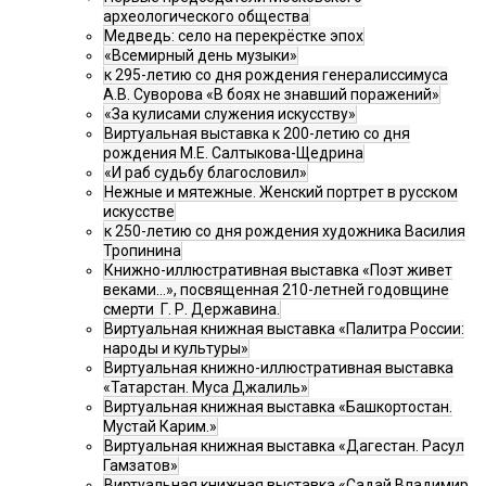
археологического общества
Медведь: село на перекрёстке эпох
«Всемирный день музыки»
к 295-летию со дня рождения генералиссимуса
А.В. Суворова «В боях не знавший поражений»
«За кулисами служения искусству»
Виртуальная выставка к 200-летию со дня
рождения М.Е. Салтыкова-Щедрина
«И раб судьбу благословил»
Нежные и мятежные. Женский портрет в русском
искусстве
к 250-летию со дня рождения художника Василия
Тропинина
Книжно-иллюстративная выставка «Поэт живет
веками…», посвященная 210-летней годовщине
смерти Г. Р. Державина.
Виртуальная книжная выставка «Палитра России:
народы и культуры»
Виртуальная книжно-иллюстративная выставка
«Татарстан. Муса Джалиль»
Виртуальная книжная выставка «Башкортостан.
Мустай Карим.»
Виртуальная книжная выставка «Дагестан. Расул
Гамзатов»
Виртуальная книжная выставка «Садай Владимир