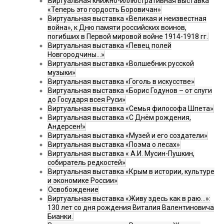
Виртуальная книжно-иллюстративная выставка
«Теперь это гордость Боровичан»
Виртуальная выставка «Великая и неизвестная
война», к Дню памяти российских воинов,
погибших в Первой мировой войне 1914-1918 гг.
Виртуальная выставка «Певец полей
Новгородчины…»
Виртуальная выставка «Волшебник русской
музыки»
Виртуальная выставка «Гоголь в искусстве»
Виртуальная выставка «Борис Годунов – от слуги
до Государя всея Руси»
Виртуальная выставка «Семья философа Шпета»
Виртуальная выставка «С Днём рождения,
Андерсен!»
Виртуальная выставка «Музей и его создатели»
Виртуальная выставка «Поэма о лесах»
Виртуальная выставка « А.И. Мусин-Пушкин,
собиратель редкостей»
Виртуальная выставка «Крым в истории, культуре
и экономике России»
Освобождение
Виртуальная выставка «Живу здесь как в раю…»:
130 лет со дня рождения Виталия Валентиновича
Бианки.