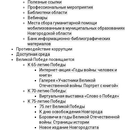
Полезные ссылки
Профессиональные мероприятия
Библиотеки области
Вебинары
Места сбора гуманитарной помощи
мобилизованным в муниципальных образованиях
Новгородской области
Банк информационно-библиографических
материалов
Противодействие коррупции
Доступная среда
Великой Победе посвящается
К 65-летию Победы
Интернет-акция «Годы войны: человек и
книга»
Галерея «Участники Великой
Отечественной войны: Портрет с книгой»
К 70-летию Победы:
Виртуальная выставка «Слово о Победе»
К 75-летию Победы
75 лет Великой Победы
К дню освобождения Новгорода
Боровичи в годы Великой Отечественной
войны. Страницы истории
Новое издание Новгородстата