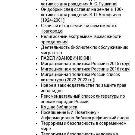
летию со дня рождения А. С. Пушкина
Он добрый след оставил на земле: к 100-
летию со дня рождения В. П. Астафьева
(1924-2001)
С книгой в Год семьи: читаем вместе о
Новгороде
Религиозный экстремизм: возможности
преодоления
Деятельность библиотек по обслуживанию
мигрантов
ПАВЕЛ ИВАНОВИЧ ЮКИН
Миграционная политика России в 2015 году
Миграционная политика России в 2016 году
Миграционная политика России список
литературы (2022-2023 гг.)
Новое в законодательстве по защите прав
инвалидов
Рекомендательный список литературы по
эпосам народов России
Ко дню библиотек
Посвящение В.И. Поветкину -
Информационно-библиографический очерк
Терроризм и безопасность в современном
мире
Терроризм и безопасность человека в