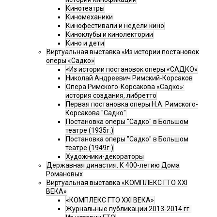
Кинотеатры
Киномеханики
Кинофестивали и недели кино
Киноклубы и кинолектории
Кино и дети
Виртуальная выставка «Из истории постановок
оперы «Садко»
«Из истории постановок оперы «САДКО»
Николай Андреевич Римский-Корсаков
Опера Римского-Корсакова «Садко»:
история создания, либретто
Первая постановка оперы Н.А. Римского-
Корсакова "Садко"
Постановка оперы "Садко" в Большом
театре (1935г.)
Постановка оперы "Садко" в Большом
театре (1949г.)
Художники-декораторы
Державная династия. К 400-летию Дома
Романовых
Виртуальная выставка «КОМПЛЕКС ГТО XXI
ВЕКА»
«КОМПЛЕКС ГТО XXI ВЕКА»
Журнальные публикации 2013-2014 гг.