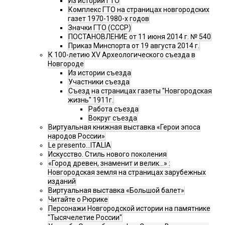
Из истории ГТО
Комплекс ГТО на страницах новгородских
газет 1970-1980-х годов
Значки ГТО (СССР)
ПОСТАНОВЛЕНИЕ от 11 июня 2014 г. № 540
Приказ Минспорта от 19 августа 2014 г.
К 100-летию XV Археологического съезда в
Новгороде
Из истории съезда
Участники съезда
Cъезд на страницах газеты "Новгородская
жизнь" 1911г.
Работа съезда
Вокруг съезда
Виртуальная книжная выставка «Герои эпоса
народов России»
Le presento...ITALIA
Искусство. Стиль нового поколения
«Город древен, знаменит и велик…» :
Новгородская земля на страницах зарубежных
изданий
Виртуальная выставка «Большой балет»
Читайте о Рюрике
Персонажи Новгородской истории на памятнике
"Тысячелетие России"