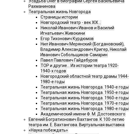
Усадьба Онег в биографии Сергея Васильевича
Рахманинова
Театральная жизнь Новгорода
Страницы истории
Новгородский театр - век XIX…
Николай Иванович Иванов и Василий
Игнатьевич Живокини
Егор Тихонович Курдюмов
Нил Иванович Мерянский (Богдановский),
Владимир Александрович Кригер, Николай
Иванович Собольщиков-Самарин
Павел Павлович Гайдебуров
ТОР и другие… Из истории театра 1920-
1940-х годов
Новгородский областной театр драмы 1944-
1980-е годы
Театральная жизнь Новгорода. 1940-е годы
Театральная жизнь Новгорода. 1950-е годы
Театральная жизнь Новгорода. 1960-е годы
Театральная жизнь Новгорода. 1970-е годы
Театральная жизнь Новгорода. 1980-е годы
Академический имени Ф. М. Достоевского
Евгений Богратионович Вахтангов. К 100-летию
театра им. Е. Вахтангова. Виртуальная выставка
«Наука побеждать»