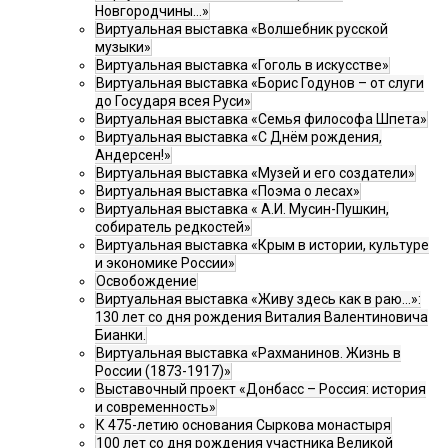
Новгородчины…»
Виртуальная выставка «Волшебник русской
музыки»
Виртуальная выставка «Гоголь в искусстве»
Виртуальная выставка «Борис Годунов – от слуги
до Государя всея Руси»
Виртуальная выставка «Семья философа Шпета»
Виртуальная выставка «С Днём рождения,
Андерсен!»
Виртуальная выставка «Музей и его создатели»
Виртуальная выставка «Поэма о лесах»
Виртуальная выставка « А.И. Мусин-Пушкин,
собиратель редкостей»
Виртуальная выставка «Крым в истории, культуре
и экономике России»
Освобождение
Виртуальная выставка «Живу здесь как в раю…»:
130 лет со дня рождения Виталия Валентиновича
Бианки.
Виртуальная выставка «Рахманинов. Жизнь в
России (1873-1917)»
Выставочный проект «Донбасс – Россия: история
и современность»
К 475-летию основания Сыркова монастыря
100 лет со дня рождения участника Великой