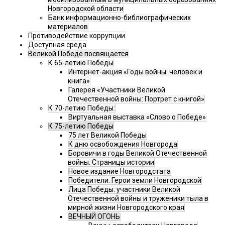
Новгородской области
Банк информационно-библиографических
материалов
Противодействие коррупции
Доступная среда
Великой Победе посвящается
К 65-летию Победы
Интернет-акция «Годы войны: человек и
книга»
Галерея «Участники Великой
Отечественной войны: Портрет с книгой»
К 70-летию Победы:
Виртуальная выставка «Слово о Победе»
К 75-летию Победы
75 лет Великой Победы
К дню освобождения Новгорода
Боровичи в годы Великой Отечественной
войны. Страницы истории
Новое издание Новгородстата
Победители. Герои земли Новгородской
Лица Победы: участники Великой
Отечественной войны и труженики тыла в
мирной жизни Новгородского края
ВЕЧНЫЙ ОГОНЬ