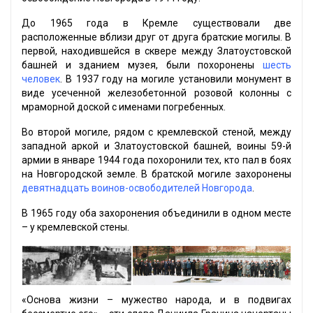
До 1965 года в Кремле существовали две
расположенные вблизи друг от друга братские могилы. В
первой, находившейся в сквере между Златоустовской
башней и зданием музея, были похоронены
шесть
человек
. В 1937 году на могиле установили монумент в
виде усеченной железобетонной розовой колонны с
мраморной доской с именами погребенных.
Во второй могиле, рядом с кремлевской стеной, между
западной аркой и Златоустовской башней, воины 59-й
армии в январе 1944 года похоронили тех, кто пал в боях
на Новгородской земле. В братской могиле захоронены
девятнадцать воинов-освободителей Новгорода
.
В 1965 году оба захоронения объединили в одном месте
– у кремлевской стены.
«Основа жизни – мужество народа, и в подвигах