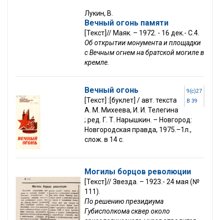
Лукин, В.
Вечный огонь памяти
[Текст]// Маяк. – 1972. - 16 дек.- С.4.
Об открытии монумента и площадки
с Вечным огнем на братской могиле в
кремле.
Вечный огонь
9(с)27
[Текст] :[буклет] / авт. текста
В 39
А. М. Михеева, И. И. Телегина
; ред. Г. Т. Нарышкин. – Новгород:
Новгородская правда, 1975.–1л.,
слож. в 14 с.
Могилы борцов революции
[Текст]// Звезда. – 1923.- 24 мая (№
111).
По решению президиума
Губисполкома сквер около