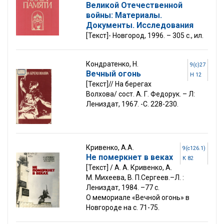
Великой Отечественной
войны: Материалы.
Документы. Исследования
[Текст]- Новгород, 1996. – 305 с., ил.
Кондратенко, Н.
9(с)27
Вечный огонь
Н 12
[Текст]// На берегах
Волхова/ сост. А. Г. Федорук. – Л:
Лениздат, 1967. -С. 228-230.
Кривенко, А.А.
9(с126.1)
Не померкнет в веках
К 82
[Текст] / А. А. Кривенко, А.
М. Михеева, В. П.Сергеев.–Л. :
Лениздат, 1984. –77 с.
О мемориале «Вечной огонь» в
Новгороде на с. 71-75.