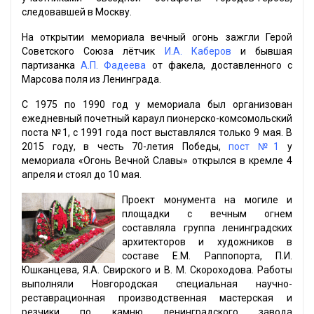
следовавшей в Москву.
На открытии мемориала вечный огонь зажгли Герой
Советского Союза лётчик
И.А. Каберов
и бывшая
партизанка
А.П. Фадеева
от факела, доставленного с
Марсова поля из Ленинграда.
С 1975 по 1990 год у мемориала был организован
ежедневный почетный караул пионерско-комсомольский
поста №1, с 1991 года пост выставлялся только 9 мая. В
2015 году, в честь 70-летия Победы,
пост №1
у
мемориала «Огонь Вечной Славы» открылся в кремле 4
апреля и стоял до 10 мая.
Проект монумента на могиле и
площадки с вечным огнем
составляла группа ленинградских
архитекторов и художников в
составе Е.М. Раппопорта, П.И.
Юшканцева, Я.А. Свирского и В. М. Скороходова. Работы
выполняли Новгородская специальная научно-
реставрационная производственная мастерская и
резчики по камню ленинградского завода