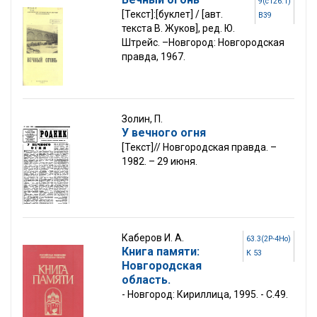
9(с126.1)
[Текст]:[буклет] / [авт.
В39
текста В. Жуков], ред. Ю.
Штрейс. –Новгород: Новгородская
правда, 1967.
Золин, П.
У вечного огня
[Текст]// Новгородская правда. –
1982. – 29 июня.
Каберов И. А.
63.3(2Р-4Но)
Книга памяти:
К 53
Новгородская
область.
- Новгород: Кириллица, 1995. - С.49.