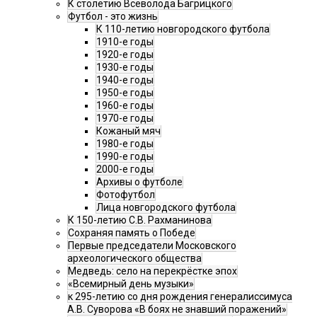
К столетию Всеволода Багрицкого
Футбол - это жизнь
К 110-летию новгородского футбола
1910-е годы
1920-е годы
1930-е годы
1940-е годы
1950-е годы
1960-е годы
1970-е годы
Кожаный мяч
1980-е годы
1990-е годы
2000-е годы
Архивы о футболе
Фотофутбол
Лица новгородского футбола
К 150-летию С.В. Рахманинова
Сохраняя память о Победе
Первые председатели Московского
археологического общества
Медведь: село на перекрёстке эпох
«Всемирный день музыки»
к 295-летию со дня рождения генералиссимуса
А.В. Суворова «В боях не знавший поражений»