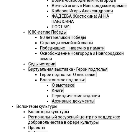
Воины-освободители Новгорода
Вечный огонь в Новгородском кремле
Каберов Игорь Александрович
ФАДЕЕВА (Костюхина) АННА
ПАВЛОВНА
ПОСТ №1
К 80-летию Победы
80 лет Великой Победы
Страницы семейной славы
Победившие – навечно в памяти
Освобождение Новгорода и Новгородской
земли
Суды истории
Виртуальная выставка - Герои подполья
Герои подполья. О выставке.
Волотовское подполье
О выставке
Книги
Периодические издания
Архивные документы
Волонтеры культуры
Волонтеры культуры
Региональный ресурсный центр по поддержке
добровольчества в сфере культуры
Проекты