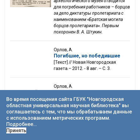
археологического музея отводится
для погребения работников – борцов
за дело диктатуры пролетариата с
наименованием «Братская могила
борцов пролетариата». Первым
похоронен В. А. Штукин.
Орлов, А.
Погибшие, но победившие
[Текст] // Новая Новгородская
газета.– 2012. - 8 авг. – С. 3.
Орлов, А.
У памяти на посту
Во время посещения сайта ГБУК "Новгородская
[Текст]// Новгородский комсомолец.
областная универсальная научная библиотека" вы
- 1990. – 6 мая. - С.2.
соглашаетесь с тем, что мы обрабатываем данные
с использованием метрических программ.
Подробнее...
Принять
По новому проекту