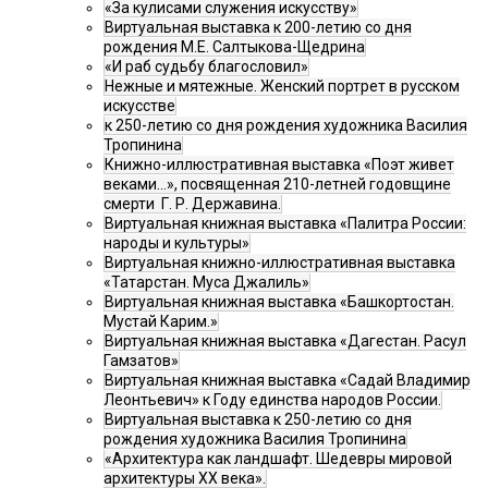
«За кулисами служения искусству»
Виртуальная выставка к 200-летию со дня
рождения М.Е. Салтыкова-Щедрина
«И раб судьбу благословил»
Нежные и мятежные. Женский портрет в русском
искусстве
к 250-летию со дня рождения художника Василия
Тропинина
Книжно-иллюстративная выставка «Поэт живет
веками…», посвященная 210-летней годовщине
смерти Г. Р. Державина.
Виртуальная книжная выставка «Палитра России:
народы и культуры»
Виртуальная книжно-иллюстративная выставка
«Татарстан. Муса Джалиль»
Виртуальная книжная выставка «Башкортостан.
Мустай Карим.»
Виртуальная книжная выставка «Дагестан. Расул
Гамзатов»
Виртуальная книжная выставка «Садай Владимир
Леонтьевич» к Году единства народов России.
Виртуальная выставка к 250-летию со дня
рождения художника Василия Тропинина
«Архитектура как ландшафт. Шедевры мировой
архитектуры XX века».