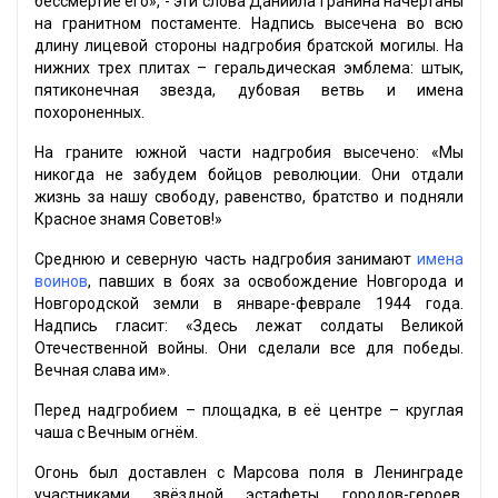
бессмертие его», - эти слова Даниила Гранина начертаны
на гранитном постаменте. Надпись высечена во всю
длину лицевой стороны надгробия братской могилы. На
нижних трех плитах – геральдическая эмблема: штык,
пятиконечная звезда, дубовая ветвь и имена
похороненных.
На граните южной части надгробия высечено: «Мы
никогда не забудем бойцов революции. Они отдали
жизнь за нашу свободу, равенство, братство и подняли
Красное знамя Советов!»
Среднюю и северную часть надгробия занимают
имена
воинов
, павших в боях за освобождение Новгорода и
Новгородской земли в январе-феврале 1944 года.
Надпись гласит: «Здесь лежат солдаты Великой
Отечественной войны. Они сделали все для победы.
Вечная слава им».
Перед надгробием – площадка, в её центре – круглая
чаша с Вечным огнём.
Огонь был доставлен с Марсова поля в Ленинграде
участниками звёздной эстафеты городов-героев,