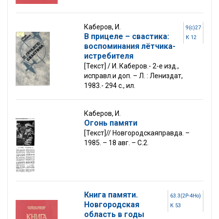
Каберов, И.
9(с)27
В прицеле – свастика:
К 12
воспоминания лётчика-
истребителя
[Текст] / И. Каберов.- 2-е изд.,
исправл.и доп. – Л. : Лениздат,
1983.- 294 с., ил.
Каберов, И.
Огонь памяти
[Текст]// Новгородскаяправда. –
1985. – 18 авг. – С.2.
Книга памяти.
63.3(2Р-4Но)
Новгородская
К 53
область в годы