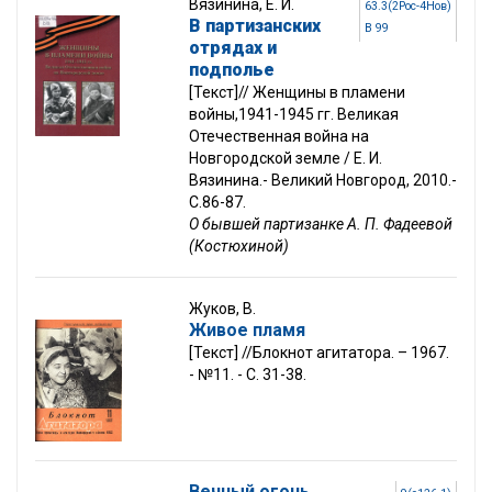
Вязинина, Е. И.
63.3(2Рос-4Нов)
В партизанских
В 99
отрядах и
подполье
[Текст]// Женщины в пламени
войны,1941-1945 гг. Великая
Отечественная война на
Новгородской земле / Е. И.
Вязинина.- Великий Новгород, 2010.-
С.86-87.
О бывшей партизанке А. П. Фадеевой
(Костюхиной)
Жуков, В.
Живое пламя
[Текст] //Блокнот агитатора. – 1967.
- №11. - С. 31-38.
Вечный огонь