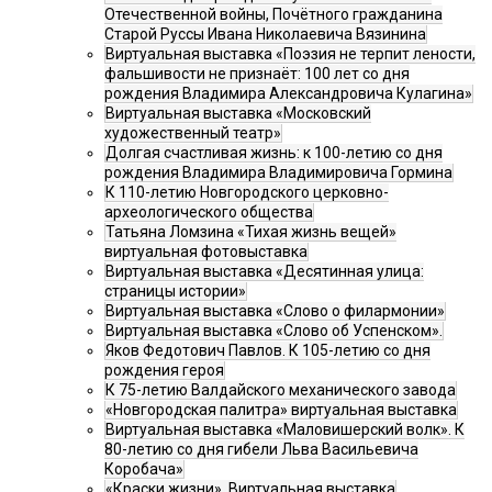
Отечественной войны, Почётного гражданина
Старой Руссы Ивана Николаевича Вязинина
Виртуальная выставка «Поэзия не терпит лености,
фальшивости не признаёт: 100 лет со дня
рождения Владимира Александровича Кулагина»
Виртуальная выставка «Московский
художественный театр»
Долгая счастливая жизнь: к 100-летию со дня
рождения Владимира Владимировича Гормина
К 110-летию Новгородского церковно-
археологического общества
Татьяна Ломзина «Тихая жизнь вещей»
виртуальная фотовыставка
Виртуальная выставка «Десятинная улица:
страницы истории»
Виртуальная выставка «Слово о филармонии»
Виртуальная выставка «Слово об Успенском».
Яков Федотович Павлов. К 105-летию со дня
рождения героя
К 75-летию Валдайского механического завода
«Новгородская палитра» виртуальная выставка
Виртуальная выставка «Маловишерский волк». К
80-летию со дня гибели Льва Васильевича
Коробача»
«Краски жизни». Виртуальная выставка