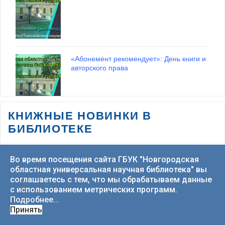
приключения»
01 июля 2026
«Абонемент рекомендует»: День книги и
авторского права
ВСЕ ВЫСТАВКИ
КНИЖНЫЕ НОВИНКИ В
БИБЛИОТЕКЕ
Трансляция торжественного открытия
Дней Православной Книги в Великом
Новгороде 15.03.2026
Во время посещения сайта ГБУК "Новгородская
областная универсальная научная библиотека" вы
соглашаетесь с тем, что мы обрабатываем данные
с использованием метрических программ.
Подробнее...
Принять
«Абонемент рекомендует»: Неделя
детской книги