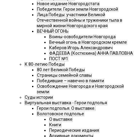
Новое издание Новгородстата
Победители. Герои земли Новгородской
Лица Победы: участники Великой
Отечественной войны и труженики тыла в
мирной жизни Новгородского края
ВЕЧНЫЙ ОГОНЬ
Воины-освободители Новгорода
Вечный огонь в Новгородском кремле
Каберов Игорь Александрович
ФАДЕЕВА (Костюхина) АННА ПАВЛОВНА
ПОСТ №1
К 80-летию Победы
80 лет Великой Победы
Страницы семейной славы
Победившие – навечно в памяти
Освобождение Новгорода и Новгородской
земли
Суды истории
Виртуальная выставка - Герои подполья
Герои подполья. О выставке.
Волотовское подполье
О выставке
Книги
Периодические издания
Архивные документы