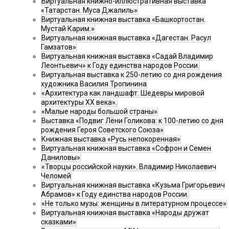
Виртуальная книжно-иллюстративная выставка
«Татарстан. Муса Джалиль»
Виртуальная книжная выставка «Башкортостан.
Мустай Карим.»
Виртуальная книжная выставка «Дагестан. Расул
Гамзатов»
Виртуальная книжная выставка «Садай Владимир
Леонтьевич» к Году единства народов России.
Виртуальная выставка к 250-летию со дня рождения
художника Василия Тропинина
«Архитектура как ландшафт. Шедевры мировой
архитектуры XX века».
«Малые народы большой страны»
Выставка «Подвиг Лёни Голикова: к 100-летию со дня
рождения Героя Советского Союза»
Книжная выставка «Русь непокоренная»
Виртуальная книжная выставка «Софрон и Семен
Даниловы»
«Творцы российской науки». Владимир Николаевич
Челомей
Виртуальная книжная выставка «Кузьма Григорьевич
Абрамов» к Году единства народов России.
«Не только музы: женщины в литературном процессе»
Виртуальная книжная выставка «Народы дружат
сказками»