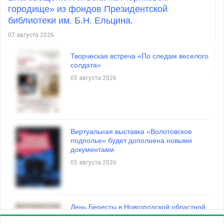
городище» из фондов Президентской
библиотеки им. Б.Н. Ельцина.
Президентская библиотека в ЕДИНЫЙ
ДЕНЬ ФОЛЬКЛОРА В РОССИИ
07 августа 2026
16 июля 2026
Творческая встреча «По следам веселого
солдата»
05 августа 2026
Онлайн-тест «По следам Миклухо-
Маклая»
16 июля 2026
Виртуальная выставка «Волотовское
подполье» будет дополнена новыми
документами
05 августа 2026
ВСЕ НОВОСТИ
День Бересты в Новгородской областной
библиотеке