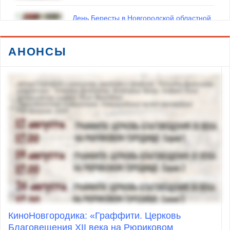
День Бересты в Новгородской областной
библиотеке
27 июля 2026
АНОНСЫ
Встреча поколений исследователей
состоялась в Окуловке на Маклаевских
чтениях
20 июля 2026
В Званке прошли XXXII Державинские
чтения
18 июля 2026
КиноНовгородика: «Граффити. Церковь
Благовещения XII века на Рюриковом