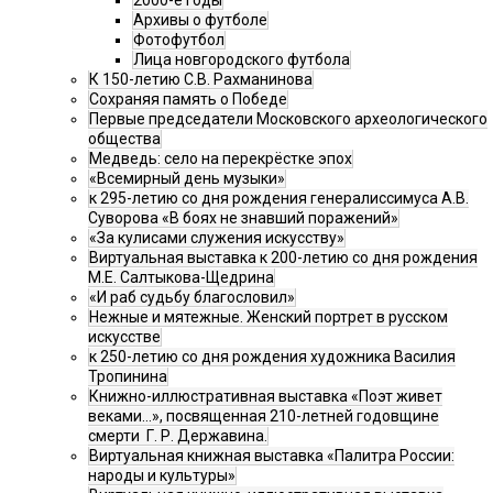
2000-е годы
Архивы о футболе
Фотофутбол
Лица новгородского футбола
К 150-летию С.В. Рахманинова
Сохраняя память о Победе
Первые председатели Московского археологического
общества
Медведь: село на перекрёстке эпох
«Всемирный день музыки»
к 295-летию со дня рождения генералиссимуса А.В.
Суворова «В боях не знавший поражений»
«За кулисами служения искусству»
Виртуальная выставка к 200-летию со дня рождения
М.Е. Салтыкова-Щедрина
«И раб судьбу благословил»
Нежные и мятежные. Женский портрет в русском
искусстве
к 250-летию со дня рождения художника Василия
Тропинина
Книжно-иллюстративная выставка «Поэт живет
веками…», посвященная 210-летней годовщине
смерти Г. Р. Державина.
Виртуальная книжная выставка «Палитра России:
народы и культуры»