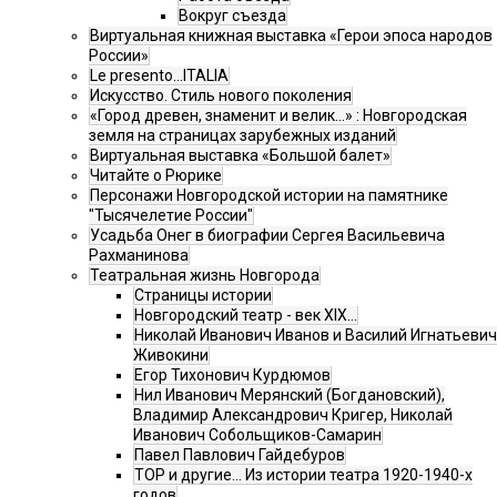
Вокруг съезда
Виртуальная книжная выставка «Герои эпоса народов
России»
Le presento...ITALIA
Искусство. Стиль нового поколения
«Город древен, знаменит и велик…» : Новгородская
земля на страницах зарубежных изданий
Виртуальная выставка «Большой балет»
Читайте о Рюрике
Персонажи Новгородской истории на памятнике
"Тысячелетие России"
Усадьба Онег в биографии Сергея Васильевича
Рахманинова
Театральная жизнь Новгорода
Страницы истории
Новгородский театр - век XIX…
Николай Иванович Иванов и Василий Игнатьевич
Живокини
Егор Тихонович Курдюмов
Нил Иванович Мерянский (Богдановский),
Владимир Александрович Кригер, Николай
Иванович Собольщиков-Самарин
Павел Павлович Гайдебуров
ТОР и другие… Из истории театра 1920-1940-х
годов