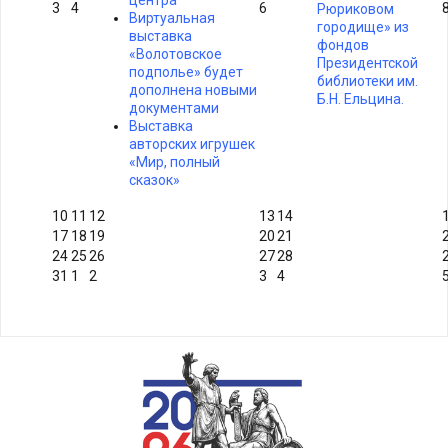
центра
3
4
6
Рюриковом
Виртуальная
городище» из
выставка
фондов
«Волотовское
Президентской
подполье» будет
библиотеки им.
дополнена новыми
Б.Н. Ельцина.
документами
Выставка
авторских игрушек
«Мир, полный
сказок»
10
11
12
13
14
17
18
19
20
21
24
25
26
27
28
31
1
2
3
4