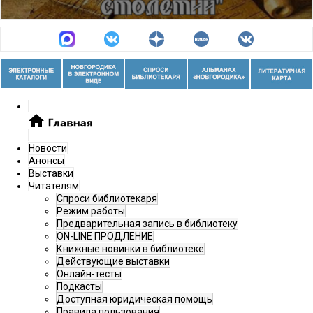
Цикл видеолекций «История Новгородского
зодчества – это просто»
Новости
Цикл видеолекций «Феномен новгородской
Анонсы
Выставки
реставрации»
Читателям
Спроси библиотекаря
Режим работы
Предварительная запись в библиотеку
ON-LINE ПРОДЛЕНИЕ
Книжные новинки в библиотеке
Действующие выставки
Онлайн-тесты
Подкасты
Доступная юридическая помощь
Правила пользования