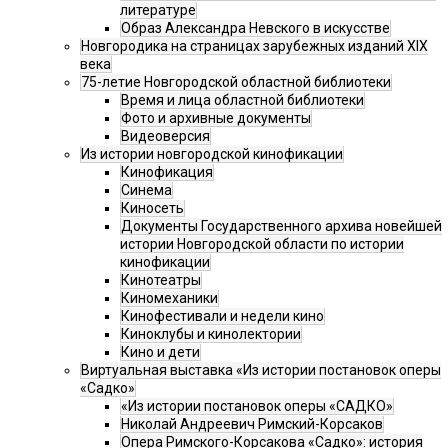
литературе
Образ Александра Невского в искусстве
Новгородика на страницах зарубежных изданий XIX
века
75-летие Новгородской областной библиотеки
Время и лица областной библиотеки
Фото и архивные документы
Видеоверсия
Из истории новгородской кинофикации
Кинофикация
Синема
Киносеть
Документы Государственного архива новейшей
истории Новгородской области по истории
кинофикации
Кинотеатры
Киномеханики
Кинофестивали и недели кино
Киноклубы и кинолектории
Кино и дети
Виртуальная выставка «Из истории постановок оперы
«Садко»
«Из истории постановок оперы «САДКО»
Николай Андреевич Римский-Корсаков
Опера Римского-Корсакова «Садко»: история