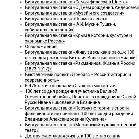
Виртуальная выставка «Семья философа Шпета»
Виртуальная выставка «С Днём рождения, Андерсен!»
Виртуальная выставка «Музей и его создатели»
Виртуальная выставка «Поэма о лесах»
Виртуальная выставка « А.И. Мусин-Пушкин,
собиратель редкостей»
Виртуальная выставка «Крым в истории, культуре и
экономике России»
Освобождение
Виртуальная выставка «Живу здесь как в раю…»: 130
лет со дня рождения Виталия Валентиновича Бианки.
Виртуальная выставка «Рахманинов. Жизнь в России
(1873-1917)»
Выставочный проект «Донбасс – Россия: история и
современность»
К 475-летию основания Сыркова монастыря
100 лет со дня рождения участника Великой
Отечественной войны, Почётного гражданина Старой
Руссы Ивана Николаевича Вязинина
Виртуальная выставка «Поэзия не терпит лености,
фальшивости не признаёт: 100 лет со дня рождения
Владимира Александровича Кулагина»
Виртуальная выставка «Московский художественный
театр»
Долгая счастливая жизнь: к 100-летию со дня