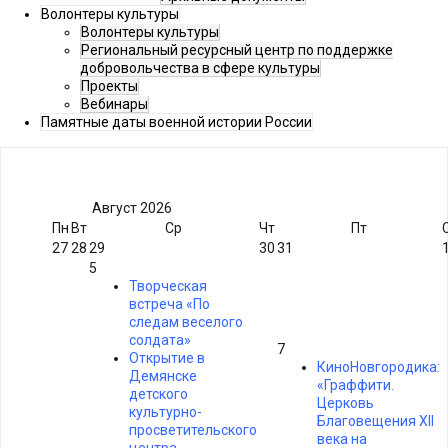
Волонтеры культуры
Волонтеры культуры
Региональный ресурсный центр по поддержке
добровольчества в сфере культуры
Проекты
Вебинары
Памятные даты военной истории России
Август
2026
Пн
Вт
Ср
Чт
Пт
27
28
29
30
31
5
Творческая
встреча «По
следам веселого
солдата»
7
Открытие в
КиноНовгородика:
Демянске
«Граффити.
детского
Церковь
культурно-
Благовещения XII
просветительского
века на