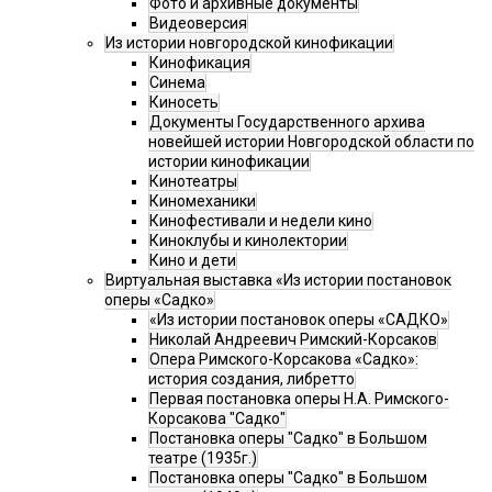
Фото и архивные документы
Видеоверсия
Из истории новгородской кинофикации
Кинофикация
Синема
Киносеть
Документы Государственного архива
новейшей истории Новгородской области по
истории кинофикации
Кинотеатры
Киномеханики
Кинофестивали и недели кино
Киноклубы и кинолектории
Кино и дети
Виртуальная выставка «Из истории постановок
оперы «Садко»
«Из истории постановок оперы «САДКО»
Николай Андреевич Римский-Корсаков
Опера Римского-Корсакова «Садко»:
история создания, либретто
Первая постановка оперы Н.А. Римского-
Корсакова "Садко"
Постановка оперы "Садко" в Большом
театре (1935г.)
Постановка оперы "Садко" в Большом