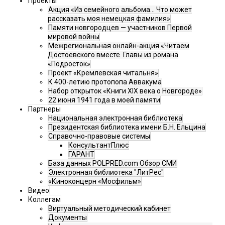
Проекты
Акция «Из семейного альбома... Что может
рассказать моя немецкая фамилия»
Памяти новгородцев — участников Первой
мировой войны
Межрегиональная онлайн-акция «Читаем
Достоевского вместе. Главы из романа
«Подросток»
Проект «Кремлевская читальня»
К 400-летию протопопа Аввакума
Набор открыток «Книги XIX века о Новгороде»
22 июня 1941 года в моей памяти
Партнеры
Национальная электронная библиотека
Президентская библиотека имени Б.Н. Ельцина
Справочно-правовые системы
КонсультантПлюс
ГАРАНТ
База данных POLPRED.com Обзор СМИ
Электронная библиотека "ЛитРес"
«Киноконцерн «Мосфильм»
Видео
Коллегам
Виртуальный методический кабинет
Документы