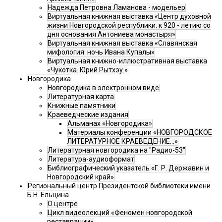
Надежда Петровна Ламанова - модельер
Виртуальная книжная выставка «Центр духовной
жизни Новгородской республики: к 920 - летию со
дня основания Антониева монастыря»
Виртуальная книжная выставка «Славянская
мифология: ночь Ивана Купалы»
Виртуальная книжно-иллюстративная выставка
«Чукотка. Юрий Рытхэу.»
Новгородика
Новгородика в электронном виде
Литературная карта
Книжные памятники
Краеведческие издания
Альманах «Новгородика»
Материалы конференции «НОВГОРОДСКОЕ
ЛИТЕРАТУРНОЕ КРАЕВЕДЕНИЕ...»
Литературная новгородика на "Радио-53"
Литература-аудиоформат
Библиографический указатель «Г. Р. Державин и
Новгородский край»
Региональный центр Президентской библиотеки имени
Б.Н. Ельцина
О центре
Цикл видеолекций «Феномен новгородской
реставрации»