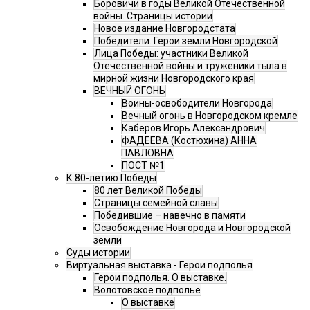
Боровичи в годы Великой Отечественной
войны. Страницы истории
Новое издание Новгородстата
Победители. Герои земли Новгородской
Лица Победы: участники Великой
Отечественной войны и труженики тыла в
мирной жизни Новгородского края
ВЕЧНЫЙ ОГОНЬ
Воины-освободители Новгорода
Вечный огонь в Новгородском кремле
Каберов Игорь Александрович
ФАДЕЕВА (Костюхина) АННА
ПАВЛОВНА
ПОСТ №1
К 80-летию Победы
80 лет Великой Победы
Страницы семейной славы
Победившие – навечно в памяти
Освобождение Новгорода и Новгородской
земли
Суды истории
Виртуальная выставка - Герои подполья
Герои подполья. О выставке.
Волотовское подполье
О выставке