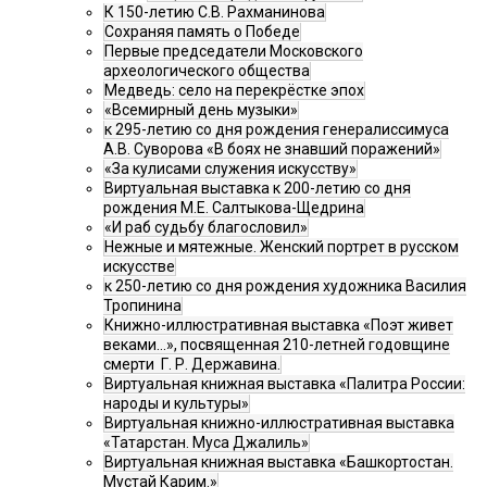
К 150-летию С.В. Рахманинова
Сохраняя память о Победе
Первые председатели Московского
археологического общества
Медведь: село на перекрёстке эпох
«Всемирный день музыки»
к 295-летию со дня рождения генералиссимуса
А.В. Суворова «В боях не знавший поражений»
«За кулисами служения искусству»
Виртуальная выставка к 200-летию со дня
рождения М.Е. Салтыкова-Щедрина
«И раб судьбу благословил»
Нежные и мятежные. Женский портрет в русском
искусстве
к 250-летию со дня рождения художника Василия
Тропинина
Книжно-иллюстративная выставка «Поэт живет
веками…», посвященная 210-летней годовщине
смерти Г. Р. Державина.
Виртуальная книжная выставка «Палитра России:
народы и культуры»
Виртуальная книжно-иллюстративная выставка
«Татарстан. Муса Джалиль»
Виртуальная книжная выставка «Башкортостан.
Мустай Карим.»