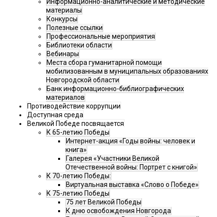
Информационно-аналитические и методические
материалы
Конкурсы
Полезные ссылки
Профессиональные мероприятия
Библиотеки области
Вебинары
Места сбора гуманитарной помощи
мобилизованным в муниципальных образованиях
Новгородской области
Банк информационно-библиографических
материалов
Противодействие коррупции
Доступная среда
Великой Победе посвящается
К 65-летию Победы
Интернет-акция «Годы войны: человек и
книга»
Галерея «Участники Великой
Отечественной войны: Портрет с книгой»
К 70-летию Победы:
Виртуальная выставка «Слово о Победе»
К 75-летию Победы
75 лет Великой Победы
К дню освобождения Новгорода