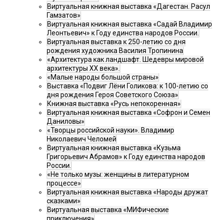
Виртуальная книжная выставка «Дагестан. Расул
Гамзатов»
Виртуальная книжная выставка «Садай Владимир
Леонтьевич» к Году единства народов России.
Виртуальная выставка к 250-летию со дня
рождения художника Василия Тропинина
«Архитектура как ландшафт. Шедевры мировой
архитектуры XX века».
«Малые народы большой страны»
Выставка «Подвиг Лёни Голикова: к 100-летию со
дня рождения Героя Советского Союза»
Книжная выставка «Русь непокоренная»
Виртуальная книжная выставка «Софрон и Семен
Даниловы»
«Творцы российской науки». Владимир
Николаевич Челомей
Виртуальная книжная выставка «Кузьма
Григорьевич Абрамов» к Году единства народов
России.
«Не только музы: женщины в литературном
процессе»
Виртуальная книжная выставка «Народы дружат
сказками»
Виртуальная выставка «МИФические
приключения»