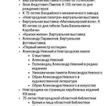
Виртуальная выставка «Слово об Успенском».
Яков Федотович Павлов. К 105-летию со дня
рождения героя
К 75-летию Валдайского механического завода
«Новгородская палитра» виртуальная выставка
Виртуальная выставка «Маловишерский волк». К
80-летию со дня гибели Льва Васильевича
Коробача»
«Краски жизни». Виртуальная выставка
Александр Парамонов. Виртуальная
фотовыставка
«Первый министр юстиции»
Александр Невский и Новгородская земля
О выставке
Александр Невский
Полководец Александр Невский в редких
изданиях
Увековечение памяти Александра Невского
Образ Александра Невского в
художественной литературе
Образ Александра Невского в искусстве
Новгородика на страницах зарубежных изданий
XIX века
75-летие Новгородской областной библиотеки
Время и лица областной библиотеки