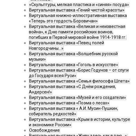
«Скульптуры, мелкая пластика и «синяя» посуда»
Виртуальная выставка «Гений чистой красоты»
Виртуальная книжно-иллюстративная выставка
«Теперь это гордость Боровичан»
Виртуальная выставка «Великая и неизвестная
война», к Дню памяти российских воинов,
погибших в Первой мировой войне 1914-1918 гг.
Виртуальная выставка «Певец полей
Новгородчины…»
Виртуальная выставка «Волшебник русской
музыки»
Виртуальная выставка «Гоголь в искусстве»
Виртуальная выставка «Борис Годунов – от слуги
до Государя всея Руси»
Виртуальная выставка «Семья философа Шпета»
Виртуальная выставка «С Днём рождения,
Андерсен!»
Виртуальная выставка «Музей и его создатели»
Виртуальная выставка «Поэма о лесах»
Виртуальная выставка « А.И. Мусин-Пушкин,
собиратель редкостей»
Виртуальная выставка «Крым в истории, культуре
и экономике России»
Освобождение
Виртуальная выставка «Живу здесь как в раю…»: