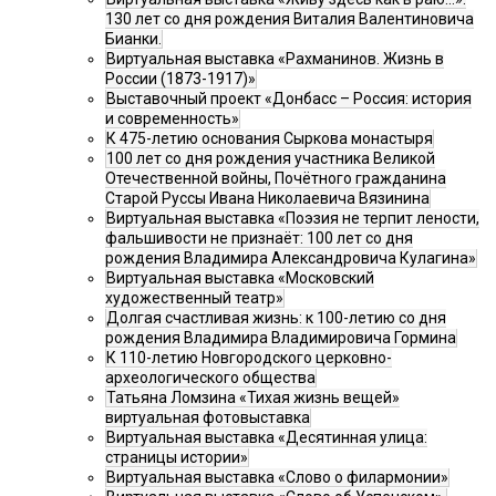
130 лет со дня рождения Виталия Валентиновича
Бианки.
Виртуальная выставка «Рахманинов. Жизнь в
России (1873-1917)»
Выставочный проект «Донбасс – Россия: история
и современность»
К 475-летию основания Сыркова монастыря
100 лет со дня рождения участника Великой
Отечественной войны, Почётного гражданина
Старой Руссы Ивана Николаевича Вязинина
Виртуальная выставка «Поэзия не терпит лености,
фальшивости не признаёт: 100 лет со дня
рождения Владимира Александровича Кулагина»
Виртуальная выставка «Московский
художественный театр»
Долгая счастливая жизнь: к 100-летию со дня
рождения Владимира Владимировича Гормина
К 110-летию Новгородского церковно-
археологического общества
Татьяна Ломзина «Тихая жизнь вещей»
виртуальная фотовыставка
Виртуальная выставка «Десятинная улица:
страницы истории»
Виртуальная выставка «Слово о филармонии»