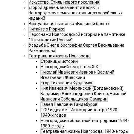
Искусство. Стиль нового поколения
«Город древен, знаменит и велик…» :
Новгородская земля на страницах зарубежных
изданий
Виртуальная выставка «Большой балет»
Читайте о Рюрике
Персонажи Новгородской истории на памятнике
"Тысячелетие России"
Усадьба Онег в биографии Сергея Васильевича
Рахманинова
Театральная жизнь Новгорода
Страницы истории
Новгородский театр - век XIX…
Николай Иванович Иванов и Василий
Игнатьевич Живокини
Егор Тихонович Курдюмов
Нил Иванович Мерянский (Богдановский),
Владимир Александрович Кригер, Николай
Иванович Собольщиков-Самарин
Павел Павлович Гайдебуров
ТОР и другие… Из истории театра 1920-
1940-х годов
Новгородский областной театр драмы 1944-
1980-е годы
Театральная жизнь Новгорода. 1940-е годы