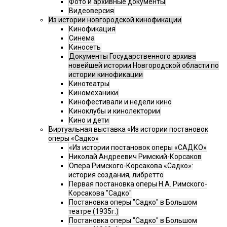
Фото и архивные документы
Видеоверсия
Из истории новгородской кинофикации
Кинофикация
Синема
Киносеть
Документы Государственного архива
новейшей истории Новгородской области по
истории кинофикации
Кинотеатры
Киномеханики
Кинофестивали и недели кино
Киноклубы и кинолектории
Кино и дети
Виртуальная выставка «Из истории постановок
оперы «Садко»
«Из истории постановок оперы «САДКО»
Николай Андреевич Римский-Корсаков
Опера Римского-Корсакова «Садко»:
история создания, либретто
Первая постановка оперы Н.А. Римского-
Корсакова "Садко"
Постановка оперы "Садко" в Большом
театре (1935г.)
Постановка оперы "Садко" в Большом