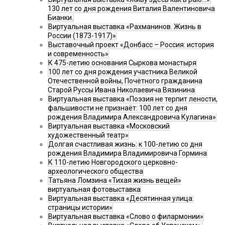
130 лет со дня рождения Виталия Валентиновича
Бианки.
Виртуальная выставка «Рахманинов. Жизнь в
России (1873-1917)»
Выставочный проект «Донбасс – Россия: история
и современность»
К 475-летию основания Сыркова монастыря
100 лет со дня рождения участника Великой
Отечественной войны, Почётного гражданина
Старой Руссы Ивана Николаевича Вязинина
Виртуальная выставка «Поэзия не терпит лености,
фальшивости не признаёт: 100 лет со дня
рождения Владимира Александровича Кулагина»
Виртуальная выставка «Московский
художественный театр»
Долгая счастливая жизнь: к 100-летию со дня
рождения Владимира Владимировича Гормина
К 110-летию Новгородского церковно-
археологического общества
Татьяна Ломзина «Тихая жизнь вещей»
виртуальная фотовыставка
Виртуальная выставка «Десятинная улица:
страницы истории»
Виртуальная выставка «Слово о филармонии»