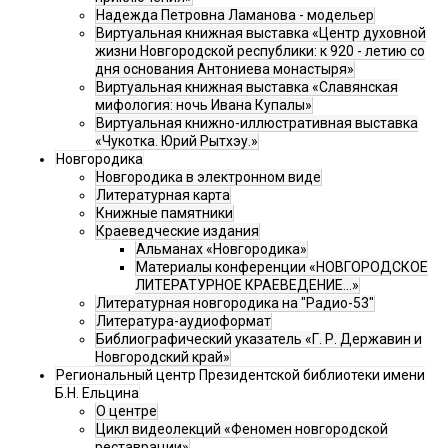
Надежда Петровна Ламанова - модельер
Виртуальная книжная выставка «Центр духовной
жизни Новгородской республики: к 920 - летию со
дня основания Антониева монастыря»
Виртуальная книжная выставка «Славянская
мифология: ночь Ивана Купалы»
Виртуальная книжно-иллюстративная выставка
«Чукотка. Юрий Рытхэу.»
Новгородика
Новгородика в электронном виде
Литературная карта
Книжные памятники
Краеведческие издания
Альманах «Новгородика»
Материалы конференции «НОВГОРОДСКОЕ
ЛИТЕРАТУРНОЕ КРАЕВЕДЕНИЕ...»
Литературная новгородика на "Радио-53"
Литература-аудиоформат
Библиографический указатель «Г. Р. Державин и
Новгородский край»
Региональный центр Президентской библиотеки имени
Б.Н. Ельцина
О центре
Цикл видеолекций «Феномен новгородской
реставрации»