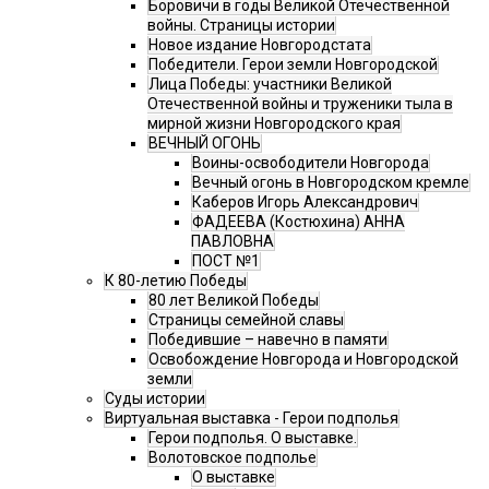
Боровичи в годы Великой Отечественной
войны. Страницы истории
Новое издание Новгородстата
Победители. Герои земли Новгородской
Лица Победы: участники Великой
Отечественной войны и труженики тыла в
мирной жизни Новгородского края
ВЕЧНЫЙ ОГОНЬ
Воины-освободители Новгорода
Вечный огонь в Новгородском кремле
Каберов Игорь Александрович
ФАДЕЕВА (Костюхина) АННА
ПАВЛОВНА
ПОСТ №1
К 80-летию Победы
80 лет Великой Победы
Страницы семейной славы
Победившие – навечно в памяти
Освобождение Новгорода и Новгородской
земли
Суды истории
Виртуальная выставка - Герои подполья
Герои подполья. О выставке.
Волотовское подполье
О выставке