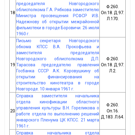
председателя Новгородского
Ф.260.
облисполкома Г.А. Рябкова заместителю
18
Оп.18. Д.97.
Министра просвещения РСФСР И.В.
Л.170.
Надежнову об открытии межрайонной
фильмотеки в городе Боровичи. 26 июля
1960 г.
Письмо секретаря Новгородского
обкома КПСС В.А. Прокофьева и
заместителя председателя
Новгородского облисполкома Д.П.
Ф.260.
19
Тарасова председателю правления
Оп.18. Д.97.
Госбанка СССР А.К. Коровушкину об
Л.2.
открытии финансирования на
строительство кинотеатра в городе
Новгороде. 10 января 1961 г.
Справка заместителя начальника
отдела кинофикации областного
Ф.260.
управления культуры В.Н. Гореликова о
20
Оп.16.
работе отдела по выполнению решений
Д.183. Л.64.
январского Пленума ЦК КПСС. 21 марта
1961 г.
Справка начальника отдела