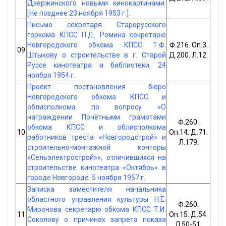
Дзержинского новыми кинокартинами.
[Не позднее 23 ноября 1953 г.].
Письмо секретаря Старорусского
горкома КПСС П.Д. Ромина секретарю
Новгородского обкома КПСС Т.Ф.
Ф.216. Оп.3.
09
Штыкову о строительстве в г. Старой
Д.200. Л.12.
Руссе кинотеатра и библиотеки. 24
ноября 1954 г.
Проект постановления бюро
Новгородского обкома КПСС и
облисполкома по вопросу «О
награждении Почётными грамотами
Ф.260.
обкома КПСС и облисполкома
10
Оп.14. Д.71.
работников треста «Новгородстрой» и
Л.179.
строительно-монтажной конторы
«Сельэлектрострой»», отличившихся на
строительстве кинотеатра «Октябрь» в
городе Новгороде. 5 ноября 1957 г.
Записка заместителя начальника
областного управления культуры Н.Е.
Ф.260.
Миронова секретарю обкома КПСС Т.И.
11
Оп.15. Д.54.
Соколову о причинах запрета показа
Л.50-51.