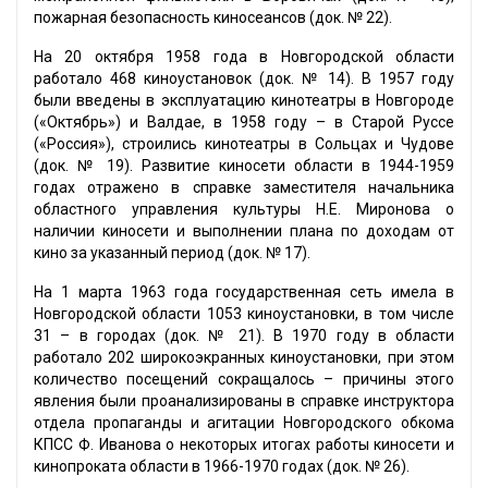
пожарная безопасность киносеансов (док. № 22).
На 20 октября 1958 года в Новгородской области
работало 468 киноустановок (док. № 14). В 1957 году
были введены в эксплуатацию кинотеатры в Новгороде
(«Октябрь») и Валдае, в 1958 году – в Старой Руссе
(«Россия»), строились кинотеатры в Сольцах и Чудове
(док. № 19). Развитие киносети области в 1944-1959
годах отражено в справке заместителя начальника
областного управления культуры Н.Е. Миронова о
наличии киносети и выполнении плана по доходам от
кино за указанный период (док. № 17).
На 1 марта 1963 года государственная сеть имела в
Новгородской области 1053 киноустановки, в том числе
31 – в городах (док. № 21). В 1970 году в области
работало 202 широкоэкранных киноустановки, при этом
количество посещений сокращалось – причины этого
явления были проанализированы в справке инструктора
отдела пропаганды и агитации Новгородского обкома
КПСС Ф. Иванова о некоторых итогах работы киносети и
кинопроката области в 1966-1970 годах (док. № 26).