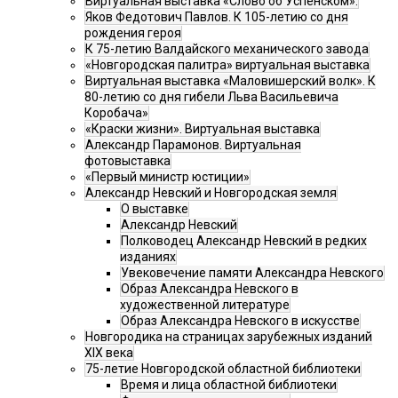
Виртуальная выставка «Слово об Успенском».
Яков Федотович Павлов. К 105-летию со дня
рождения героя
К 75-летию Валдайского механического завода
«Новгородская палитра» виртуальная выставка
Виртуальная выставка «Маловишерский волк». К
80-летию со дня гибели Льва Васильевича
Коробача»
«Краски жизни». Виртуальная выставка
Александр Парамонов. Виртуальная
фотовыставка
«Первый министр юстиции»
Александр Невский и Новгородская земля
О выставке
Александр Невский
Полководец Александр Невский в редких
изданиях
Увековечение памяти Александра Невского
Образ Александра Невского в
художественной литературе
Образ Александра Невского в искусстве
Новгородика на страницах зарубежных изданий
XIX века
75-летие Новгородской областной библиотеки
Время и лица областной библиотеки