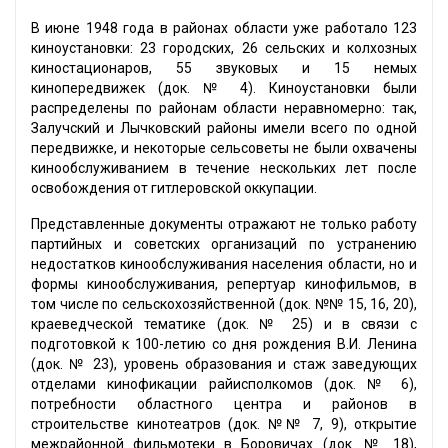
В июне 1948 года в районах области уже работало 123
киноустановки: 23 городских, 26 сельских и колхозных
киностационаров, 55 звуковых и 15 немых
кинопередвижек (док. № 4). Киноустановки были
распределены по районам области неравномерно: так,
Залучский и Лычковский районы имели всего по одной
передвижке, и некоторые сельсоветы не были охвачены
кинообслуживанием в течение нескольких лет после
освобождения от гитлеровской оккупации.
Представленные документы отражают не только работу
партийных и советских организаций по устранению
недостатков кинообслуживания населения области, но и
формы кинообслуживания, репертуар кинофильмов, в
том числе по сельскохозяйственной (док. №№ 15, 16, 20),
краеведческой тематике (док. № 25) и в связи с
подготовкой к 100-летию со дня рождения В.И. Ленина
(док. № 23), уровень образования и стаж заведующих
отделами кинофикации райисполкомов (док. № 6),
потребности областного центра и районов в
строительстве кинотеатров (док. №№ 7, 9), открытие
межрайонной фильмотеки в Боровичах (док. № 18),