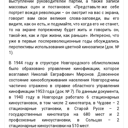
выступлений руководителей партии, а также записи
массовых сцен и постановок: «Представьте-же себе
портрет вождя революции – он смотрит на вас с экрана,
говорит вам свои великия слова-заповеди, вы его
видите, как он есть, и подумайте, что когда его не станет,
то на экране попрежнему будет жить и говорить он,
такой-же, как и при жизни, как раньше». Интересно, что
уже в первые послереволюционные годы обсуждались
перспективы использования цветной кинозаписи (док. №
1).
В 1944 году в структуре Новгородского облисполкома
было образовано управление кинофикации, которое
возглавил Николай Евграфович Миронов. Довоенное
состояние кинообслуживания населения Новгородчины
частично отражено в справке областного управления
кинофикации 1953 года (док. № 7). По данным документа,
в 1940 году в Новгороде работало 6 стационарных
киноустановок, в том числе 2 кинотеатра, в Чудове – 2
стационарные установки, в Старой Руссе – 2
государственных кинотеатра на 680 мест и 2
профсоюзные киноустановки, в Сольцах – 2
стационарные киноустановки на 510 мест.