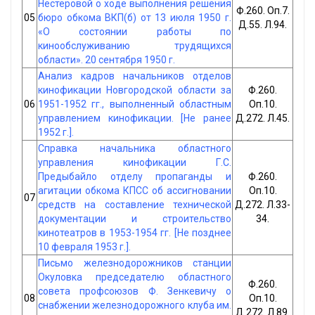
Нестеровой о ходе выполнения решения
Ф.260. Оп.7.
05
бюро обкома ВКП(б) от 13 июля 1950 г.
Д.55. Л.94.
«О состоянии работы по
кинообслуживанию трудящихся
области». 20 сентября 1950 г.
Анализ кадров начальников отделов
кинофикации Новгородской области за
Ф.260.
06
1951-1952 гг., выполненный областным
Оп.10.
управлением кинофикации. [Не ранее
Д.272. Л.45.
1952 г.].
Справка начальника областного
управления кинофикации Г.С.
Предыбайло отделу пропаганды и
Ф.260.
агитации обкома КПСС об ассигновании
Оп.10.
07
средств на составление технической
Д.272. Л.33-
документации и строительство
34.
кинотеатров в 1953-1954 гг. [Не позднее
10 февраля 1953 г.].
Письмо железнодорожников станции
Окуловка председателю областного
Ф.260.
совета профсоюзов Ф. Зенкевичу о
08
Оп.10.
снабжении железнодорожного клуба им.
Д.272. Л.89.