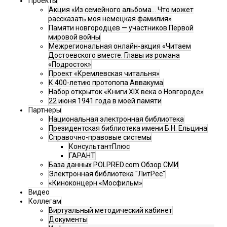
Проекты
Акция «Из семейного альбома... Что может
рассказать моя немецкая фамилия»
Памяти новгородцев — участников Первой
мировой войны
Межрегиональная онлайн-акция «Читаем
Достоевского вместе. Главы из романа
«Подросток»
Проект «Кремлевская читальня»
К 400-летию протопопа Аввакума
Набор открыток «Книги XIX века о Новгороде»
22 июня 1941 года в моей памяти
Партнеры
Национальная электронная библиотека
Президентская библиотека имени Б.Н. Ельцина
Справочно-правовые системы
КонсультантПлюс
ГАРАНТ
База данных POLPRED.com Обзор СМИ
Электронная библиотека "ЛитРес"
«Киноконцерн «Мосфильм»
Видео
Коллегам
Виртуальный методический кабинет
Документы