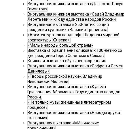
Виртуальная книжная выставка «Дагестан. Расул
Гамзатов»
Виртуальная книжная выставка «Садай Владимир
Леонтьевич» к Году единства народов России.
Виртуальная выставка к 250-летию со дня
рождения художника Василия Тропинина
«Архитектура как ландшафт. Шедевры мировой
архитектуры XX века».
«Малые народы большой страны»
Выставка «Подвиг Лёни Голикова: к 100-летию со
дня рождения Героя Советского Союза»
Книжная выставка «Русь непокоренная»
Виртуальная книжная выставка «Софрон и Семен
Даниловы»
«Творцы российской науки». Владимир
Николаевич Челомей
Виртуальная книжная выставка «Кузьма
Григорьевич Абрамов» к Году единства народов
России.
«Не только музы: женщины в литературном
процессе»
Виртуальная книжная выставка «Народы дружат
сказками»
Виртуальная выставка «МИФические
приключения»