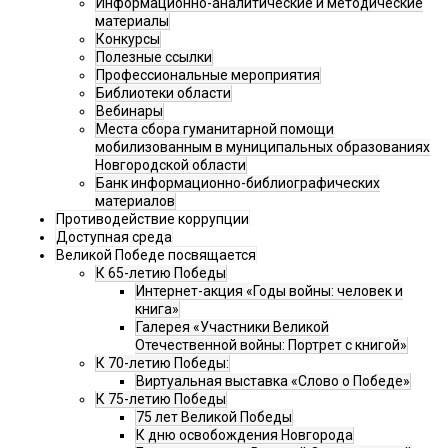
Информационно-аналитические и методические
материалы
Конкурсы
Полезные ссылки
Профессиональные мероприятия
Библиотеки области
Вебинары
Места сбора гуманитарной помощи
мобилизованным в муниципальных образованиях
Новгородской области
Банк информационно-библиографических
материалов
Противодействие коррупции
Доступная среда
Великой Победе посвящается
К 65-летию Победы
Интернет-акция «Годы войны: человек и
книга»
Галерея «Участники Великой
Отечественной войны: Портрет с книгой»
К 70-летию Победы:
Виртуальная выставка «Слово о Победе»
К 75-летию Победы
75 лет Великой Победы
К дню освобождения Новгорода