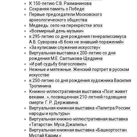
К 150-летию С.В. Рахманинова
Сохраняя память о Победе
Первые председатели Московского
археологического общества
Медведь: село на перекрёстке эпох
«Всемирный день музыки»
к 295-летию со дня рождения генералиссимуса
А.В. Суворова «В боях не знавший поражений»
«За кулисами служения искусству»
Виртуальная выставка к 200-летию со дня
рождения М.Е. Салтыкова-Щедрина
«И раб судьбу благословил»
Нежные и мятежные. Женский портрет в русском
искусстве
к 250-летию со дня рождения художника Василия
Тропинина
Книжно-иллюстративная выставка «Поэт живет
веками…», посвященная 210-летней годовщине
смерти Г. Р. Державина.
Виртуальная книжная выставка «Палитра России:
народы и культуры»
Виртуальная книжно-иллюстративная выставка
«Татарстан. Муса Джалиль»
Виртуальная книжная выставка «Башкортостан.
Мустай Карим.»