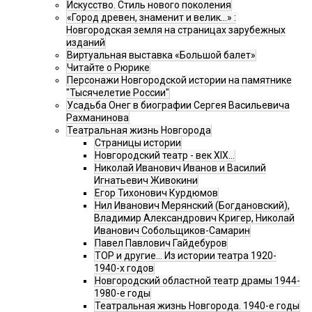
Искусство. Стиль нового поколения
«Город древен, знаменит и велик…» :
Новгородская земля на страницах зарубежных
изданий
Виртуальная выставка «Большой балет»
Читайте о Рюрике
Персонажи Новгородской истории на памятнике
"Тысячелетие России"
Усадьба Онег в биографии Сергея Васильевича
Рахманинова
Театральная жизнь Новгорода
Страницы истории
Новгородский театр - век XIX…
Николай Иванович Иванов и Василий
Игнатьевич Живокини
Егор Тихонович Курдюмов
Нил Иванович Мерянский (Богдановский),
Владимир Александрович Кригер, Николай
Иванович Собольщиков-Самарин
Павел Павлович Гайдебуров
ТОР и другие… Из истории театра 1920-
1940-х годов
Новгородский областной театр драмы 1944-
1980-е годы
Театральная жизнь Новгорода. 1940-е годы