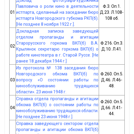
Доклад фотографа-художника
Павловича о роли кино в деятельности
Ф.3. Оп.1.
01
истпарта, сделанный на заседании бюро
Д.23. Л.108-
истпарта Новгородского губкома РКП(б).
108 об.
[Не позднее 8 ноября 1922 г.].
Докладная записка заведующей
отделом пропаганды и агитации
Старорусского горкома ВКП(б) В.А.
Ф.216. Оп.3.
02
Крылянок секретарю горкома ВКП(б) о
Д.10. Л.41.
работе кинотеатра в г. Старой Руссе. [Не
ранее 18 декабря 1944 г.]
Из протокола № 138 заседания бюро
Новгородского обкома ВКП(б) по
Ф.260. Оп.5.
03
вопросу «О состоянии работы по
Д.46. Л.46-
кинообслуживанию трудящихся
48.
области». 23 июня 1948 г.
Справка отдела пропаганды и агитации
Ф.260. Оп.5.
обкома ВКП(б) о состоянии работы по
04
Д.66. Л.41-
кинообслуживанию трудящихся области.
44.
[Не позднее 23 июня 1948 г.].
Справка заведующего сектором отдела
пропаганды и агитации обкома ВКП(б)