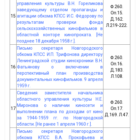
управления культуры В.Н. Гореликова
Ф.260.
заведующему отделом пропаганды и
Оп.15.
15
агитации обкома КПСС И.С. Фёдорову по
Д.162.
результатам проверки фонда
Л.219-222.
сельскохозяйственных кинофильмов в
областной конторе кинопроката. [Не
позднее 18 декабря 1958 г.].
Письмо секретаря Новгородского
обкома КПСС И.П. Трифонова директору
Ф.260.
Ленинградской студии кинохроники В.Н.
Оп.16.
16
Фатьянову о включении в
Д.183.
перспективный план производства
Л.108.
документальных кинофильмов. 9 апреля
1959 г.
Сведения заместителя начальника
областного управления культуры Н.Е.
Ф.260.
Миронова о наличии киносети и
17
Оп.17.
выполнении плана по доходам от кино
Д.169. Л.47.
за 1944-1959 гг. по Новгородской
области. [Не ранее 1 апреля 1960 г.].
Письмо секретаря Новгородского
обкома КПСС В.А. Прокофьева и