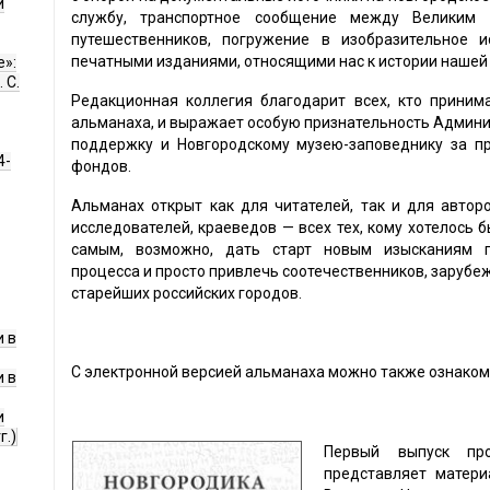
и
службу, транспортное сообщение между Великим 
путешественников, погружение в изобразительное и
печатными изданиями, относящими нас к истории нашей
е»:
 С.
Редакционная коллегия благодарит всех, кто приним
альманаха, и выражает особую признательность Админи
поддержку и Новгородскому музею-заповеднику за п
4-
фондов.
Альманах открыт как для читателей, так и для автор
исследователей, краеведов — всех тех, кому хотелось б
самым, возможно, дать старт новым изысканиям пр
процесса и просто привлечь соотечественников, зарубеж
старейших российских городов.
 в
С электронной версией альманаха можно также ознакоми
 в
и
г.)
Первый выпуск про
представляет матери