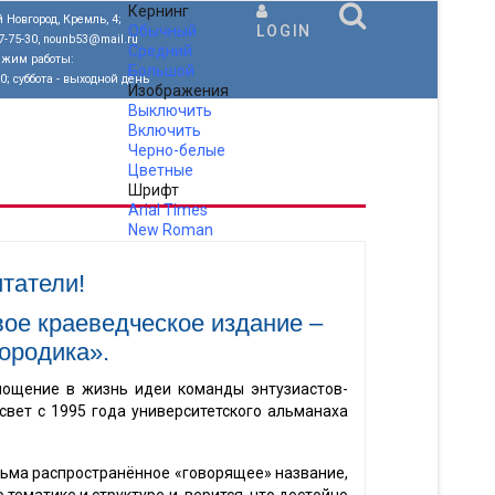
Кернинг
 Новгород, Кремль, 4;
Обычный
LOGIN
77-75-30, nounb53@mail.ru
Средний
ежим работы:
Большой
00; суббота - выходной день
Изображения
Выключить
Включить
Черно-белые
Цветные
Шрифт
Arial
Times
New Roman
.
татели!
ое краеведческое издание –
ородика».
площение в жизнь идеи команды энтузиастов-
вет с 1995 года университетского альманаха
сьма распространённое «говорящее» название,