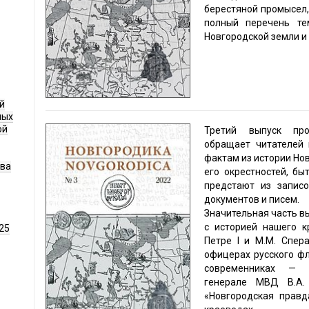
берестяной промысел,
полный перечень те
Новгородской земли и
й
ных
ой
Третий выпуск про
обращает читателей
фактам из истории Но
ава
его окрестностей, б
предстают из записо
документов и писем.
Значительная часть в
с историей нашего к
25
Петре I и М.М. Спер
офицерах русского ф
современниках — а
генерале МВД В.А.
«Новгородская правд