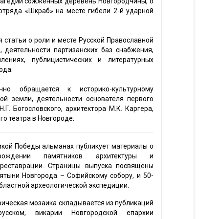
трагедии сожжённых деревень Новгородчины, о
отряда «Шкраб» на месте гибели 2-й ударной
я статьи о роли и месте Русской Православной
, деятельности партизанских баз снабжения,
плениях, публицистических и литературных
ода.
нно обращается к историко-культурному
ой земли, деятельности основателя первого
.Г. Богословского, архитектора М.К. Каргера,
о театра в Новгороде.
икой Победы альманах публикует материалы о
зрождении памятников архитектуры и
 реставрации. Страницы выпуска посвящены
ятыни Новгорода – Софийскому собору, и 50-
бластной археологической экспедиции.
ическая мозаика складывается из публикаций
усском, викарии Новгородской епархии