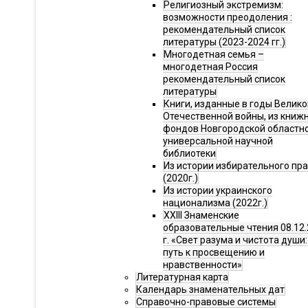
Религиозный экстремизм:
возможности преодоления :
рекомендательный список
литературы (2023-2024 гг.)
Многодетная семья –
многодетная Россия
рекомендательный список
литературы
Книги, изданные в годы Велико
Отечественной войны, из книж
фондов Новгородской областн
универсальной научной
библиотеки
Из истории избирательного пр
(2020г.)
Из истории украинского
национализма (2022г.)
XXIII Знаменские
образовательные чтения 08.12.
г. «Свет разума и чистота души:
путь к просвещению и
нравственности»
Литературная карта
Календарь знаменательных дат
Справочно-правовые системы