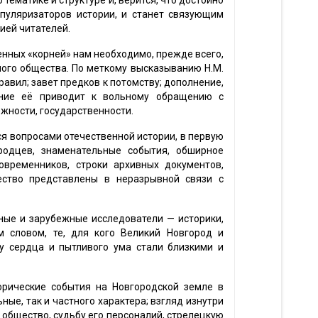
тематике и структуре и, верится, что достойно
пуляризаторов истории, и станет связующим
ией читателей.
нных «корней» нам необходимо, прежде всего,
ого общества. По меткому высказыванию Н.М.
авил; завет предков к потомству; дополнение,
ание её приводит к вольному обращению с
жности, государственности.
 вопросами отечественной истории, в первую
родцев, знаменательные события, обширное
современников, строки архивных документов,
чество представлены в неразрывной связи с
ные и зарубежные исследователи — историки,
им словом, те, для кого Великий Новгород и
ву сердца и пытливого ума стали близкими и
орические события на Новгородской земле в
ные, так и частного характера; взгляд изнутри
 общество, судьбу его персоналий, стрелецкую