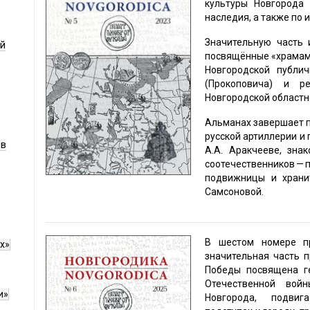
культуры Новгорода 
наследия, а также по 
Значительную часть 
ой
посвящённые «храмам 
Новгородской публи
(Прокоповича) и р
Новгородской областн
Альманах завершает 
русской артиллерии и
ов
А.А. Аракчееве, зн
соотечественников
подвижницы и храни
Самсоновой.
В шестом номере
п
х»
з
начительная часть 
Победы посвящена г
Отечественной вой
и»
Новгорода, подвиг