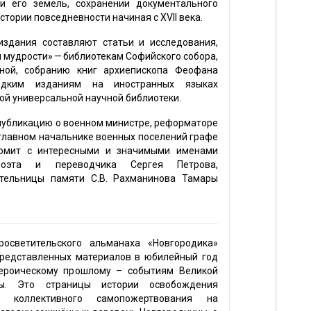
и его земель, сохранении документального
истории повседневности начиная с XVII века.
издания составляют статьи и исследования,
мудрости» — библиотекам Софийского собора,
чной, собранию книг архиепископа Феофана
едким изданиям на иностранных языках
ой универсальной научной библиотеки.
публикацию о военном министре, реформаторе
 главном начальнике военных поселений графе
акомит с интересными и значимыми именами
 — поэта и переводчика Сергея Петрова,
тельницы памяти С.В. Рахманинова Тамары
росветительского альманаха «Новгородика»
представленных материалов в юбилейный год
ероическому прошлому – событиям Великой
ны. Это страницы истории освобождения
а коллективного самопожертвования на