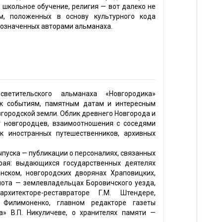
 школьное обучение, религия — вот далеко не
м, положенных в основу культурного кода
 означенных авторами альманаха.
светительского альманаха «Новгородика»
 к событиям, памятным датам и интересным
вгородской земли. Облик древнего Новгорода и
ыт новгородцев, взаимоотношения с соседями
к иностранных путешественников, архивных
ыпуска — публикации о персоналиях, связанных
рая: выдающихся государственных деятелях
анском, новгородских дворянах Храповицких,
лота — землевладельцах Боровичского уезда,
рхитекторе-реставраторе Г.М. Штендере,
 Филимоненко, главном редакторе газеты
а» В.П. Никуличеве, о хранителях памяти —