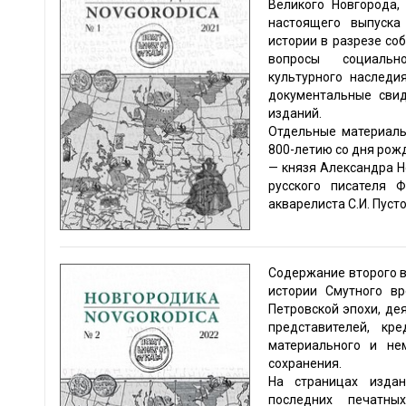
Великого Новгорода,
настоящего выпуска
истории в разрезе со
вопросы социально
культурного наследия
документальные свид
изданий.
Отдельные материалы
800-летию со дня рож
— князя Александра Н
русского писателя 
акварелиста С.И. Пуст
Содержание второго 
истории Смутного в
Петровской эпохи, де
представителей, кр
материального и не
сохранения.
На страницах изда
последних печатны