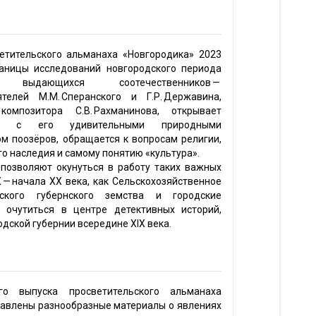
етительского альманаха «Новгородика» 2023
аницы исследований новгородского периода
ти выдающихся соотечественников —
телей М.М. Сперанского и Г.Р. Державина,
композитора С.В. Рахманинова, открывает
ье с его удивительными природными
м поозёров, обращается к вопросам религии,
го наследия и самому понятию «культура».
позволяют окунуться в работу таких важных
 — начала XX века, как Сельскохозяйственное
дского губернского земства и городские
 очутиться в центре детективных историй,
дской губернии всередине XIX века.
го выпуска просветительского альманаха
тавлены разнообразные материалы о явлениях