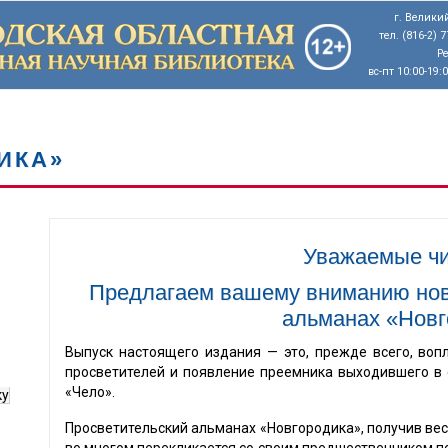
г. Великий
тел. (816-2) 
Р
вс-пт 10:00-19:
ИКА»
Уважаемые чи
Предлагаем вашему вниманию нов
альманах «Новг
Выпуск настоящего издания — это, прежде всего, во
просветителей и появление преемника выходившего в с
«Чело».
ку
Просветительский альманах «Новгородика», получив ве