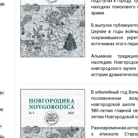
подступах к городу, 
как
находках поискового 
армии.
В выпуске публикуютс
Церкви в годы войны
сохранившихся укре
источниках этого пери
Альманах традицио
наследию Новгородск
новгородского музея Н
истории драматическог
В юбилейный год Вел
а»
послевоенном во
новгородской школе
ию
980-летию главной св
летию Новгородской о
о-
Разновременная истор
о епископе Старор
й»