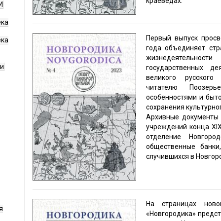
краеведах.
И
ека
Первый выпуск просв
ека
года объединяет стр
жизнедеятельнос
ги
государственных дея
великого русского 
читателю Поозер
особенностями и быто
сохранения культурно
Архивные документы 
учреждений конца XIX
отделение Новгоро
общественные банки,
случившихся в Новгоро
На страницах ново
я
«Новгородика» предс