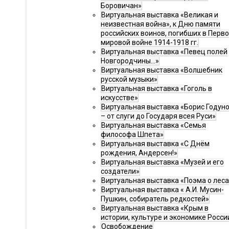
Боровичан»
Виртуальная выставка «Великая и
неизвестная война», к Дню памяти
российских воинов, погибших в Перв
мировой войне 1914-1918 гг.
Виртуальная выставка «Певец полей
Новгородчины…»
Виртуальная выставка «Волшебник
русской музыки»
Виртуальная выставка «Гоголь в
искусстве»
Виртуальная выставка «Борис Годун
– от слуги до Государя всея Руси»
Виртуальная выставка «Семья
философа Шпета»
Виртуальная выставка «С Днём
рождения, Андерсен!»
Виртуальная выставка «Музей и его
создатели»
Виртуальная выставка «Поэма о леса
Виртуальная выставка « А.И. Мусин-
Пушкин, собиратель редкостей»
Виртуальная выставка «Крым в
истории, культуре и экономике Росси
Освобождение