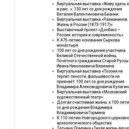
Виртуальная выставка «Живу здесь 
в раю…»: 130 лет со дня рождения
Виталия Валентиновича Бианки.
Виртуальная выставка «Рахманинов.
Жизнь в России (1873-1917)»
Выставочный проект «Донбасс –
Россия: история и современность»
К 475-летию основания Сыркова
монастыря
100 лет со дня рождения участника
Великой Отечественной войны,
Почётного гражданина Старой Руссы
Ивана Николаевича Вязинина
Виртуальная выставка «Поэзия не
терпит лености, фальшивости не
признаёт: 100 лет со дня рождения
Владимира Александровича Кулагин
Виртуальная выставка «Московский
художественный театр»
Долгая счастливая жизнь: к 100-лет
со дня рождения Владимира
Владимировича Гормина
К 110-летию Новгородского церковн
археологического общества
Татьяна Ломзина «Тихая жизнь веще