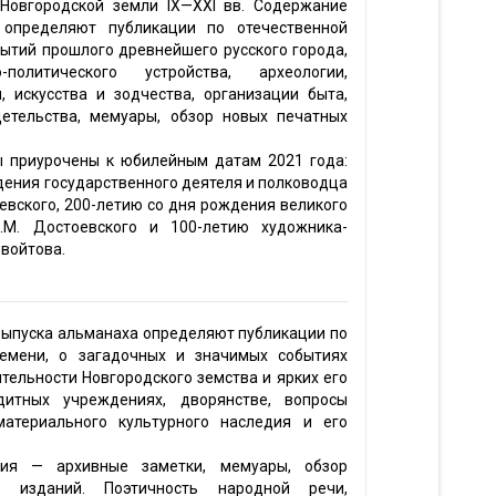
 Новгородской земли IX—XXI вв. Содержание
 определяют публикации по отечественной
бытий прошлого древнейшего русского города,
-политического устройства, археологии,
, искусства и зодчества, организации быта,
етельства, мемуары, обзор новых печатных
 приурочены к юбилейным датам 2021 года:
дения государственного деятеля и полководца
евского, 200-летию со дня рождения великого
Ф.М. Достоевского и 100-летию художника-
овойтова.
выпуска альманаха определяют публикации по
ремени, о загадочных и значимых событиях
ятельности Новгородского земства и ярких его
едитных учреждениях, дворянстве, вопросы
материального культурного наследия и его
ния — архивные заметки, мемуары, обзор
х изданий. Поэтичность народной речи,