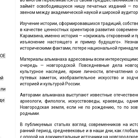
во многом перекликается со своим предшественником по 
займёт освободившуюся нишу печатных изданий — по
звеном между академической наукой и широкой аудитор
Изучение истории, сформировавшихся традиций, собстве
в качестве ценностных ориентиров развития современн
Карамзина, именно история — «скрижаль откровений и пр
изъяснение настоящего и пример будущего». Незн
историческими фактами, потере национальной принадле
НОЕ
Материалы альманаха адресованы всем интересующимся
очередь — новгородской. Повседневные дела новго
культурное наследие, яркие личности, впечатления 
путевых заметок, изобразительное искусство и зод
ий
историей и культурой России.
ели
Авторами альманаха выступают известные отечествен
де
археологи, филологи, искусствоведы, краеведы, одн
Новгородская земля, если не по рождению, то по зо
родными.
В публикуемых статьях взгляд современников на ист
ранний период, средневековье и в наши дни, как глобаль
с опорой на документальные источники на новгородское