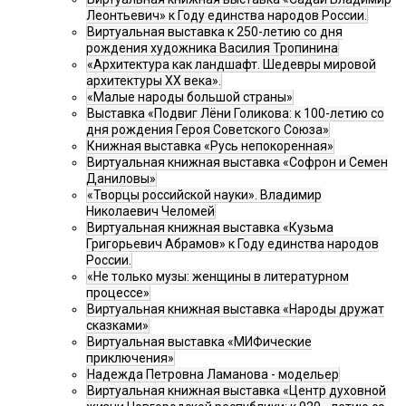
Леонтьевич» к Году единства народов России.
Виртуальная выставка к 250-летию со дня
рождения художника Василия Тропинина
«Архитектура как ландшафт. Шедевры мировой
архитектуры XX века».
«Малые народы большой страны»
Выставка «Подвиг Лёни Голикова: к 100-летию со
дня рождения Героя Советского Союза»
Книжная выставка «Русь непокоренная»
Виртуальная книжная выставка «Софрон и Семен
Даниловы»
«Творцы российской науки». Владимир
Николаевич Челомей
Виртуальная книжная выставка «Кузьма
Григорьевич Абрамов» к Году единства народов
России.
«Не только музы: женщины в литературном
процессе»
Виртуальная книжная выставка «Народы дружат
сказками»
Виртуальная выставка «МИФические
приключения»
Надежда Петровна Ламанова - модельер
Виртуальная книжная выставка «Центр духовной