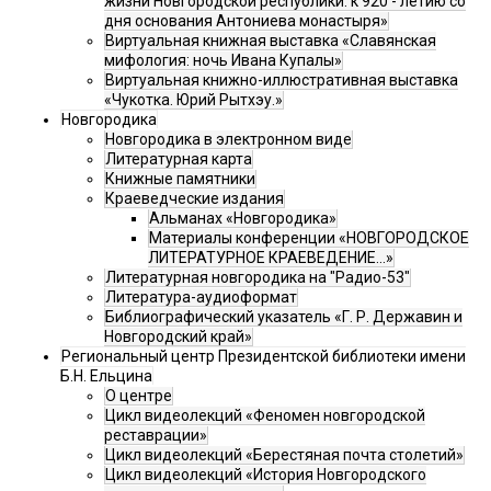
жизни Новгородской республики: к 920 - летию со
дня основания Антониева монастыря»
Виртуальная книжная выставка «Славянская
мифология: ночь Ивана Купалы»
Виртуальная книжно-иллюстративная выставка
«Чукотка. Юрий Рытхэу.»
Новгородика
Новгородика в электронном виде
Литературная карта
Книжные памятники
Краеведческие издания
Альманах «Новгородика»
Материалы конференции «НОВГОРОДСКОЕ
ЛИТЕРАТУРНОЕ КРАЕВЕДЕНИЕ...»
Литературная новгородика на "Радио-53"
Литература-аудиоформат
Библиографический указатель «Г. Р. Державин и
Новгородский край»
Региональный центр Президентской библиотеки имени
Б.Н. Ельцина
О центре
Цикл видеолекций «Феномен новгородской
реставрации»
Цикл видеолекций «Берестяная почта столетий»
Цикл видеолекций «История Новгородского