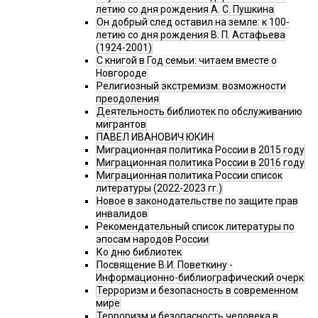
летию со дня рождения А. С. Пушкина
Он добрый след оставил на земле: к 100-
летию со дня рождения В. П. Астафьева
(1924-2001)
С книгой в Год семьи: читаем вместе о
Новгороде
Религиозный экстремизм: возможности
преодоления
Деятельность библиотек по обслуживанию
мигрантов
ПАВЕЛ ИВАНОВИЧ ЮКИН
Миграционная политика России в 2015 году
Миграционная политика России в 2016 году
Миграционная политика России список
литературы (2022-2023 гг.)
Новое в законодательстве по защите прав
инвалидов
Рекомендательный список литературы по
эпосам народов России
Ко дню библиотек
Посвящение В.И. Поветкину -
Информационно-библиографический очерк
Терроризм и безопасность в современном
мире
Терроризм и безопасность человека в