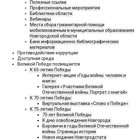
Полезные ссылки
Профессиональные мероприятия
Библиотеки области
Вебинары
Места сбора гуманитарной помощи
мобилизованным в муниципальных образованиях
Новгородской области
Банк информационно-библиографических
материалов
Противодействие коррупции
Доступная среда
Великой Победе посвящается
К 65-летию Победы
Интернет-акция «Годы войны: человек и
книга»
Галерея «Участники Великой
Отечественной войны: Портрет с книгой»
К 70-летию Победы:
Виртуальная выставка «Слово о Победе»
К 75-летию Победы
75 лет Великой Победы
К дню освобождения Новгорода
Боровичи в годы Великой Отечественной
войны. Страницы истории
Новое издание Новгородстата