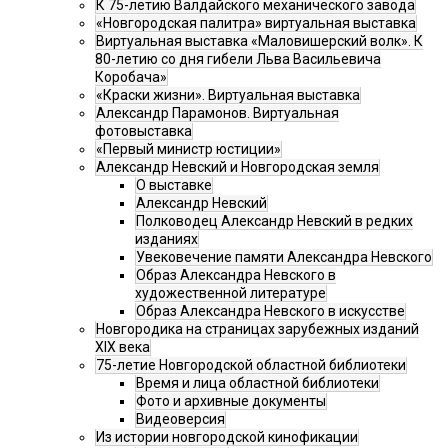
К 75-летию Валдайского механического завода
«Новгородская палитра» виртуальная выставка
Виртуальная выставка «Маловишерский волк». К
80-летию со дня гибели Льва Васильевича
Коробача»
«Краски жизни». Виртуальная выставка
Александр Парамонов. Виртуальная
фотовыставка
«Первый министр юстиции»
Александр Невский и Новгородская земля
О выставке
Александр Невский
Полководец Александр Невский в редких
изданиях
Увековечение памяти Александра Невского
Образ Александра Невского в
художественной литературе
Образ Александра Невского в искусстве
Новгородика на страницах зарубежных изданий
XIX века
75-летие Новгородской областной библиотеки
Время и лица областной библиотеки
Фото и архивные документы
Видеоверсия
Из истории новгородской кинофикации