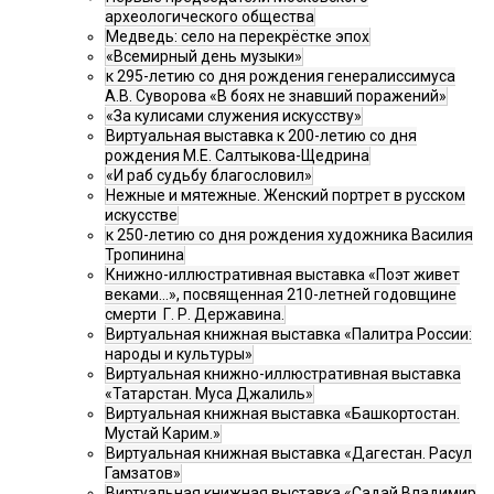
археологического общества
Медведь: село на перекрёстке эпох
«Всемирный день музыки»
к 295-летию со дня рождения генералиссимуса
А.В. Суворова «В боях не знавший поражений»
«За кулисами служения искусству»
Виртуальная выставка к 200-летию со дня
рождения М.Е. Салтыкова-Щедрина
«И раб судьбу благословил»
Нежные и мятежные. Женский портрет в русском
искусстве
к 250-летию со дня рождения художника Василия
Тропинина
Книжно-иллюстративная выставка «Поэт живет
веками…», посвященная 210-летней годовщине
смерти Г. Р. Державина.
Виртуальная книжная выставка «Палитра России:
народы и культуры»
Виртуальная книжно-иллюстративная выставка
«Татарстан. Муса Джалиль»
Виртуальная книжная выставка «Башкортостан.
Мустай Карим.»
Виртуальная книжная выставка «Дагестан. Расул
Гамзатов»
Виртуальная книжная выставка «Садай Владимир