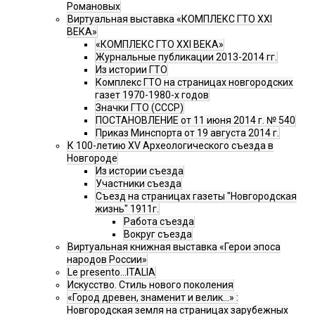
Романовых
Виртуальная выставка «КОМПЛЕКС ГТО XXI
ВЕКА»
«КОМПЛЕКС ГТО XXI ВЕКА»
Журнальные публикации 2013-2014 гг.
Из истории ГТО
Комплекс ГТО на страницах новгородских
газет 1970-1980-х годов
Значки ГТО (СССР)
ПОСТАНОВЛЕНИЕ от 11 июня 2014 г. № 540
Приказ Минспорта от 19 августа 2014 г.
К 100-летию XV Археологического съезда в
Новгороде
Из истории съезда
Участники съезда
Cъезд на страницах газеты "Новгородская
жизнь" 1911г.
Работа съезда
Вокруг съезда
Виртуальная книжная выставка «Герои эпоса
народов России»
Le presento...ITALIA
Искусство. Стиль нового поколения
«Город древен, знаменит и велик…» :
Новгородская земля на страницах зарубежных