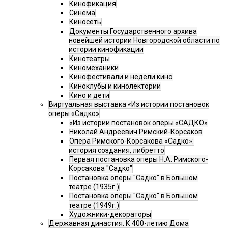
Кинофикация
Синема
Киносеть
Документы Государственного архива
новейшей истории Новгородской области по
истории кинофикации
Кинотеатры
Киномеханики
Кинофестивали и недели кино
Киноклубы и кинолектории
Кино и дети
Виртуальная выставка «Из истории постановок
оперы «Садко»
«Из истории постановок оперы «САДКО»
Николай Андреевич Римский-Корсаков
Опера Римского-Корсакова «Садко»:
история создания, либретто
Первая постановка оперы Н.А. Римского-
Корсакова "Садко"
Постановка оперы "Садко" в Большом
театре (1935г.)
Постановка оперы "Садко" в Большом
театре (1949г.)
Художники-декораторы
Державная династия. К 400-летию Дома