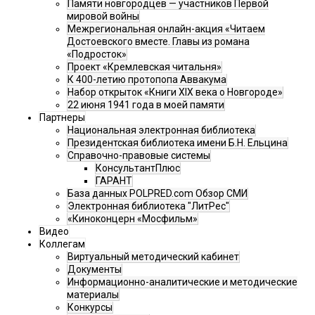
Памяти новгородцев — участников Первой
мировой войны
Межрегиональная онлайн-акция «Читаем
Достоевского вместе. Главы из романа
«Подросток»
Проект «Кремлевская читальня»
К 400-летию протопопа Аввакума
Набор открыток «Книги XIX века о Новгороде»
22 июня 1941 года в моей памяти
Партнеры
Национальная электронная библиотека
Президентская библиотека имени Б.Н. Ельцина
Справочно-правовые системы
КонсультантПлюс
ГАРАНТ
База данных POLPRED.com Обзор СМИ
Электронная библиотека "ЛитРес"
«Киноконцерн «Мосфильм»
Видео
Коллегам
Виртуальный методический кабинет
Документы
Информационно-аналитические и методические
материалы
Конкурсы