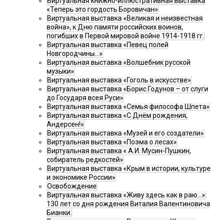
Виртуальная книжно-иллюстративная выставка
«Теперь это гордость Боровичан»
Виртуальная выставка «Великая и неизвестная
война», к Дню памяти российских воинов,
погибших в Первой мировой войне 1914-1918 гг.
Виртуальная выставка «Певец полей
Новгородчины…»
Виртуальная выставка «Волшебник русской
музыки»
Виртуальная выставка «Гоголь в искусстве»
Виртуальная выставка «Борис Годунов – от слуги
до Государя всея Руси»
Виртуальная выставка «Семья философа Шпета»
Виртуальная выставка «С Днём рождения,
Андерсен!»
Виртуальная выставка «Музей и его создатели»
Виртуальная выставка «Поэма о лесах»
Виртуальная выставка « А.И. Мусин-Пушкин,
собиратель редкостей»
Виртуальная выставка «Крым в истории, культуре
и экономике России»
Освобождение
Виртуальная выставка «Живу здесь как в раю…»:
130 лет со дня рождения Виталия Валентиновича
Бианки.