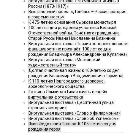
Виртуальная выставка «Рахманинов. Жизнь в
России (1873-1917)»
Выставочный проект «Донбасс – Россия: история
и современность»
К 475-летию основания Сыркова монастыря
100 лет со дня рождения участника Великой
Отечественной войны, Почётного гражданина
Старой Руссы Ивана Николаевича Вязинина
Виртуальная выставка «Поэзия не терпит лености,
фальшивости не признаёт: 100 лет со дня
рождения Владимира Александровича Кулагина»
Виртуальная выставка «Московский
художественный театр»
Долгая счастливая жизнь: к 100-летию со дня
рождения Владимира Владимировича Гормина
К 110-летию Новгородского церковно-
археологического общества
Татьяна Ломзина «Тихая жизнь вещей»
виртуальная фотовыставка
Виртуальная выставка «Десятинная улица:
страницы истории»
Виртуальная выставка «Слово о филармонии»
Виртуальная выставка «Слово об Успенском».
Яков Федотович Павлов. К 105-летию со дня
рождения героя