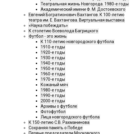
Театральная жизнь Новгорода. 1980-е годы
Академический имени Ф. М. Достоевского
Евгений Богратионович Вахтангов. К 100-летию
театра им. Е. Вахтангова. Виртуальная выставка
«Наука побеждать»
К столетию Всеволода Багрицкого
Футбол - это жизнь
К 110-летию новгородского футбола
1910-е годы
1920-е годы
1930-е годы
1940-е годы
1950-е годы
1960-е годы
1970-е годы
Кожаный мяч
1980-е годы
1990-е годы
2000-е годы
Архивы о футболе
Фотофутбол
Лица новгородского футбола
К 150-летию С.В. Рахманинова
Сохраняя память о Победе
Первые председатели Московского