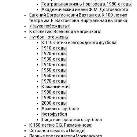
Театральная жизнь Новгорода. 1980-е годы
Академический имени Ф. М. Достоевского
Евгений Богратионович Вахтангов. К 100-летию
театра им. Е. Вахтангова. Виртуальная выставка
«Наука побеждать»
К столетию Всеволода Багрицкого
Футбол - это жизнь
К 110-летию новгородского футбола
1910-е годы
1920-е годы
1930-е годы
1940-е годы
1950-е годы
1960-е годы
1970-е годы
Кожаный мяч
1980-е годы
1990-е годы
2000-е годы
Архивы о футболе
Фотофутбол
Лица новгородского футбола
К 150-летию С.В. Рахманинова
Сохраняя память о Победе
Первые председатели Московского