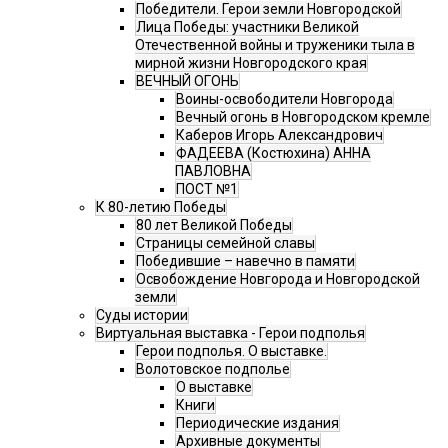
Победители. Герои земли Новгородской
Лица Победы: участники Великой
Отечественной войны и труженики тыла в
мирной жизни Новгородского края
ВЕЧНЫЙ ОГОНЬ
Воины-освободители Новгорода
Вечный огонь в Новгородском кремле
Каберов Игорь Александрович
ФАДЕЕВА (Костюхина) АННА
ПАВЛОВНА
ПОСТ №1
К 80-летию Победы
80 лет Великой Победы
Страницы семейной славы
Победившие – навечно в памяти
Освобождение Новгорода и Новгородской
земли
Суды истории
Виртуальная выставка - Герои подполья
Герои подполья. О выставке.
Волотовское подполье
О выставке
Книги
Периодические издания
Архивные документы