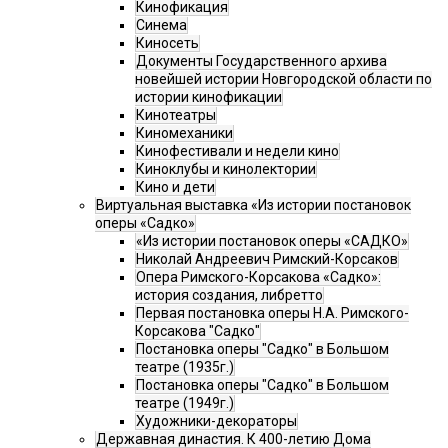
Кинофикация
Синема
Киносеть
Документы Государственного архива
новейшей истории Новгородской области по
истории кинофикации
Кинотеатры
Киномеханики
Кинофестивали и недели кино
Киноклубы и кинолектории
Кино и дети
Виртуальная выставка «Из истории постановок
оперы «Садко»
«Из истории постановок оперы «САДКО»
Николай Андреевич Римский-Корсаков
Опера Римского-Корсакова «Садко»:
история создания, либретто
Первая постановка оперы Н.А. Римского-
Корсакова "Садко"
Постановка оперы "Садко" в Большом
театре (1935г.)
Постановка оперы "Садко" в Большом
театре (1949г.)
Художники-декораторы
Державная династия. К 400-летию Дома