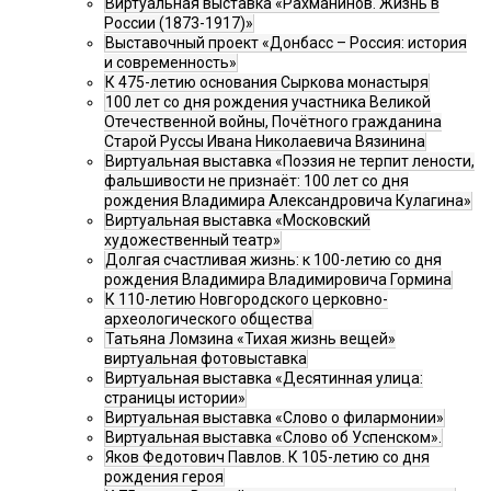
Виртуальная выставка «Рахманинов. Жизнь в
России (1873-1917)»
Выставочный проект «Донбасс – Россия: история
и современность»
К 475-летию основания Сыркова монастыря
100 лет со дня рождения участника Великой
Отечественной войны, Почётного гражданина
Старой Руссы Ивана Николаевича Вязинина
Виртуальная выставка «Поэзия не терпит лености,
фальшивости не признаёт: 100 лет со дня
рождения Владимира Александровича Кулагина»
Виртуальная выставка «Московский
художественный театр»
Долгая счастливая жизнь: к 100-летию со дня
рождения Владимира Владимировича Гормина
К 110-летию Новгородского церковно-
археологического общества
Татьяна Ломзина «Тихая жизнь вещей»
виртуальная фотовыставка
Виртуальная выставка «Десятинная улица:
страницы истории»
Виртуальная выставка «Слово о филармонии»
Виртуальная выставка «Слово об Успенском».
Яков Федотович Павлов. К 105-летию со дня
рождения героя