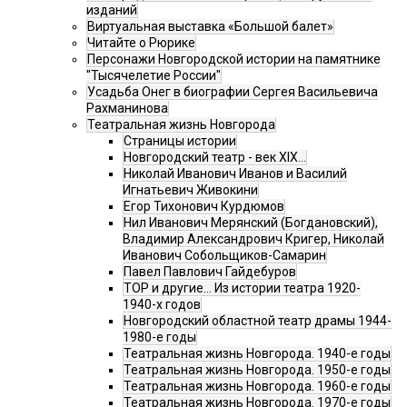
изданий
Виртуальная выставка «Большой балет»
Читайте о Рюрике
Персонажи Новгородской истории на памятнике
"Тысячелетие России"
Усадьба Онег в биографии Сергея Васильевича
Рахманинова
Театральная жизнь Новгорода
Страницы истории
Новгородский театр - век XIX…
Николай Иванович Иванов и Василий
Игнатьевич Живокини
Егор Тихонович Курдюмов
Нил Иванович Мерянский (Богдановский),
Владимир Александрович Кригер, Николай
Иванович Собольщиков-Самарин
Павел Павлович Гайдебуров
ТОР и другие… Из истории театра 1920-
1940-х годов
Новгородский областной театр драмы 1944-
1980-е годы
Театральная жизнь Новгорода. 1940-е годы
Театральная жизнь Новгорода. 1950-е годы
Театральная жизнь Новгорода. 1960-е годы
Театральная жизнь Новгорода. 1970-е годы