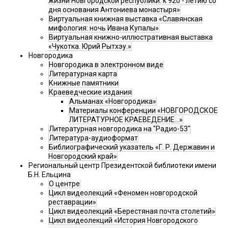
жизни Новгородской республики: к 920 - летию со
дня основания Антониева монастыря»
Виртуальная книжная выставка «Славянская
мифология: ночь Ивана Купалы»
Виртуальная книжно-иллюстративная выставка
«Чукотка. Юрий Рытхэу.»
Новгородика
Новгородика в электронном виде
Литературная карта
Книжные памятники
Краеведческие издания
Альманах «Новгородика»
Материалы конференции «НОВГОРОДСКОЕ
ЛИТЕРАТУРНОЕ КРАЕВЕДЕНИЕ...»
Литературная новгородика на "Радио-53"
Литература-аудиоформат
Библиографический указатель «Г. Р. Державин и
Новгородский край»
Региональный центр Президентской библиотеки имени
Б.Н. Ельцина
О центре
Цикл видеолекций «Феномен новгородской
реставрации»
Цикл видеолекций «Берестяная почта столетий»
Цикл видеолекций «История Новгородского