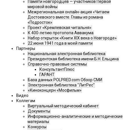
Памяти новгородцев — участников Первой
мировой войны
Межрегиональная онлайн-акция «Читаем
Достоевского вместе. Главы из романа
«Подросток»
Проект «Кремлевская читальня»
К 400-летию протопопа Аввакума
Набор открыток «Книги XIX века о Новгороде»
22 июня 1941 года в моей памяти
Партнеры
Национальная электронная библиотека
Президентская библиотека имени Б.Н. Ельцина
Справочно-правовые системы
КонсультантПлюс
ГАРАНТ
База данных POLPRED.com Обзор СМИ
Электронная библиотека "ЛитРес"
«Киноконцерн «Мосфильм»
Видео
Коллегам
Виртуальный методический кабинет
Документы
Информационно-аналитические и методические
материалы
Конкурсы