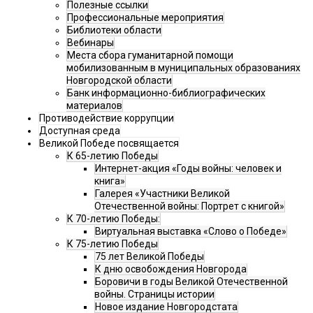
Полезные ссылки
Профессиональные мероприятия
Библиотеки области
Вебинары
Места сбора гуманитарной помощи
мобилизованным в муниципальных образованиях
Новгородской области
Банк информационно-библиографических
материалов
Противодействие коррупции
Доступная среда
Великой Победе посвящается
К 65-летию Победы
Интернет-акция «Годы войны: человек и
книга»
Галерея «Участники Великой
Отечественной войны: Портрет с книгой»
К 70-летию Победы:
Виртуальная выставка «Слово о Победе»
К 75-летию Победы
75 лет Великой Победы
К дню освобождения Новгорода
Боровичи в годы Великой Отечественной
войны. Страницы истории
Новое издание Новгородстата