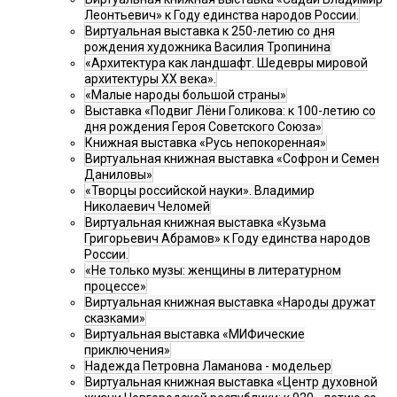
Леонтьевич» к Году единства народов России.
Виртуальная выставка к 250-летию со дня
рождения художника Василия Тропинина
«Архитектура как ландшафт. Шедевры мировой
архитектуры XX века».
«Малые народы большой страны»
Выставка «Подвиг Лёни Голикова: к 100-летию со
дня рождения Героя Советского Союза»
Книжная выставка «Русь непокоренная»
Виртуальная книжная выставка «Софрон и Семен
Даниловы»
«Творцы российской науки». Владимир
Николаевич Челомей
Виртуальная книжная выставка «Кузьма
Григорьевич Абрамов» к Году единства народов
России.
«Не только музы: женщины в литературном
процессе»
Виртуальная книжная выставка «Народы дружат
сказками»
Виртуальная выставка «МИФические
приключения»
Надежда Петровна Ламанова - модельер
Виртуальная книжная выставка «Центр духовной