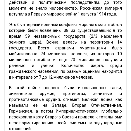
действий и политическим последствиям, до того
момента не знало человечество. Российская империя
вступила в Первую мировою войну 1 августа 1914 года.
Это был первый военный конфликт мирового масштаба, в
который были вовлечены 38 из существовавших в то
время 59 независимых государств (2/3 населения
земного шара). Война велась на территории 14
государств. Всего странами участницами было
мобилизовано 74 миллиона человек, из которых 10
миллионов погибло и еще 20 миллионов получили
ранения и увечья. Количество жертв, среди
гражданского населения, по разным оценкам, находится
в интервале от 7 до 12 миллионов человек.
В этой войне впервые были использованы танки,
химическое оружие, противогаз, зенитные и
противотанковые орудия, огнемёт. Великая война, как
называли ее на Западе, Вторая Отечественная,
Германская, а потом Империалистическая, глобально
перекроила карту Старого Света и привела к тотальному
переформатированию всей системы международных
отношений.