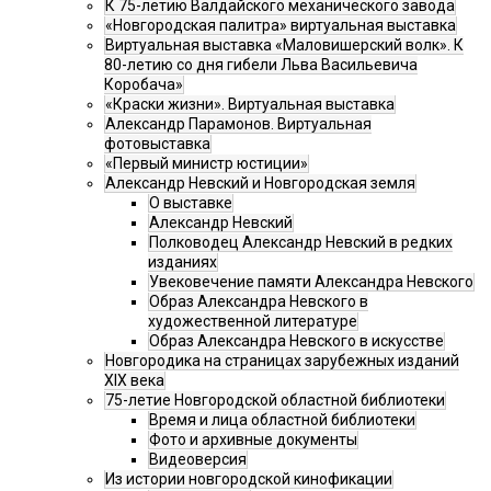
К 75-летию Валдайского механического завода
«Новгородская палитра» виртуальная выставка
Виртуальная выставка «Маловишерский волк». К
80-летию со дня гибели Льва Васильевича
Коробача»
«Краски жизни». Виртуальная выставка
Александр Парамонов. Виртуальная
фотовыставка
«Первый министр юстиции»
Александр Невский и Новгородская земля
О выставке
Александр Невский
Полководец Александр Невский в редких
изданиях
Увековечение памяти Александра Невского
Образ Александра Невского в
художественной литературе
Образ Александра Невского в искусстве
Новгородика на страницах зарубежных изданий
XIX века
75-летие Новгородской областной библиотеки
Время и лица областной библиотеки
Фото и архивные документы
Видеоверсия
Из истории новгородской кинофикации