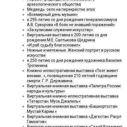
археологического общества
Медведь: село на перекрёстке эпох
«Всемирный день музыки»
к 295-летию со дня рождения генералиссимуса
А.В. Суворова «В боях не знавший поражений»
«За кулисами служения искусству»
Виртуальная выставка к 200-летию со дня
рождения М.Е. Салтыкова-Щедрина
«И раб судьбу благословил»
Нежные и мятежные. Женский портрет в русском
искусстве
к 250-летию со дня рождения художника Василия
Тропинина
Книжно-иллюстративная выставка «Поэт живет
веками…», посвященная 210-летней годовщине
смерти Г. Р. Державина.
Виртуальная книжная выставка «Палитра России:
народы и культуры»
Виртуальная книжно-иллюстративная выставка
«Татарстан. Муса Джалиль»
Виртуальная книжная выставка «Башкортостан.
Мустай Карим.»
Виртуальная книжная выставка «Дагестан. Расул
Гамзатов»
Виртуальная книжная выставка «Садай Владимир