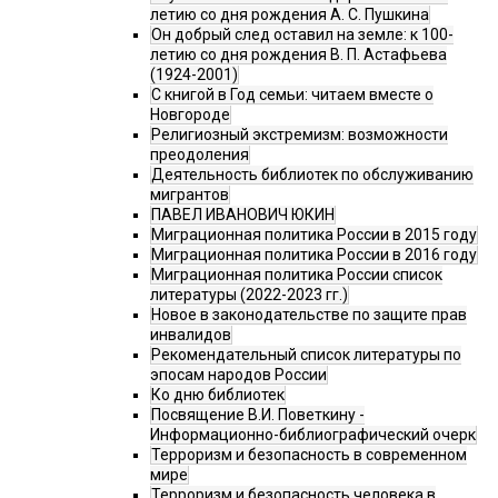
летию со дня рождения А. С. Пушкина
Он добрый след оставил на земле: к 100-
летию со дня рождения В. П. Астафьева
(1924-2001)
С книгой в Год семьи: читаем вместе о
Новгороде
Религиозный экстремизм: возможности
преодоления
Деятельность библиотек по обслуживанию
мигрантов
ПАВЕЛ ИВАНОВИЧ ЮКИН
Миграционная политика России в 2015 году
Миграционная политика России в 2016 году
Миграционная политика России список
литературы (2022-2023 гг.)
Новое в законодательстве по защите прав
инвалидов
Рекомендательный список литературы по
эпосам народов России
Ко дню библиотек
Посвящение В.И. Поветкину -
Информационно-библиографический очерк
Терроризм и безопасность в современном
мире
Терроризм и безопасность человека в