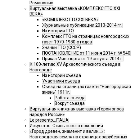
Романовых
Виртуальная выставка «КОМПЛЕКС ГТО XXI
ВЕКА»
«КОМПЛЕКС ГТО XXI ВЕКА»
Журнальные публикации 2013-2014 гг.
Из истории ГТО
Комплекс ГТО на страницах новгородских
газет 1970-1980-х годов
Значки ГТО (СССР)
ПОСТАНОВЛЕНИЕ от 11 июня 2014 г. № 540
Приказ Минспорта от 19 августа 2014 г.
К 100-летию XV Археологического съезда в
Новгороде
Из истории съезда
Участники съезда
Cъезд на страницах газеты "Новгородская
жизнь" 1911г.
Работа съезда
Вокруг съезда
Виртуальная книжная выставка «Герои эпоса
народов России»
Le presento...ITALIA
Искусство. Стиль нового поколения
«Город древен, знаменит и велик…» :
Новгородская земля на страницах зарубежных