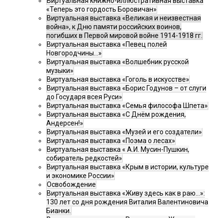
Виртуальная книжно-иллюстративная выставка
«Теперь это гордость Боровичан»
Виртуальная выставка «Великая и неизвестная
война», к Дню памяти российских воинов,
погибших в Первой мировой войне 1914-1918 гг.
Виртуальная выставка «Певец полей
Новгородчины…»
Виртуальная выставка «Волшебник русской
музыки»
Виртуальная выставка «Гоголь в искусстве»
Виртуальная выставка «Борис Годунов – от слуги
до Государя всея Руси»
Виртуальная выставка «Семья философа Шпета»
Виртуальная выставка «С Днём рождения,
Андерсен!»
Виртуальная выставка «Музей и его создатели»
Виртуальная выставка «Поэма о лесах»
Виртуальная выставка « А.И. Мусин-Пушкин,
собиратель редкостей»
Виртуальная выставка «Крым в истории, культуре
и экономике России»
Освобождение
Виртуальная выставка «Живу здесь как в раю…»:
130 лет со дня рождения Виталия Валентиновича
Бианки.