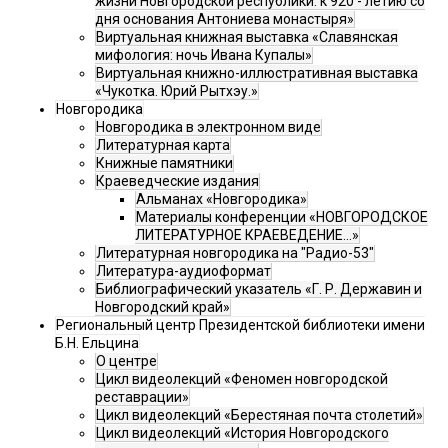
жизни Новгородской республики: к 920 - летию со
дня основания Антониева монастыря»
Виртуальная книжная выставка «Славянская
мифология: ночь Ивана Купалы»
Виртуальная книжно-иллюстративная выставка
«Чукотка. Юрий Рытхэу.»
Новгородика
Новгородика в электронном виде
Литературная карта
Книжные памятники
Краеведческие издания
Альманах «Новгородика»
Материалы конференции «НОВГОРОДСКОЕ
ЛИТЕРАТУРНОЕ КРАЕВЕДЕНИЕ...»
Литературная новгородика на "Радио-53"
Литература-аудиоформат
Библиографический указатель «Г. Р. Державин и
Новгородский край»
Региональный центр Президентской библиотеки имени
Б.Н. Ельцина
О центре
Цикл видеолекций «Феномен новгородской
реставрации»
Цикл видеолекций «Берестяная почта столетий»
Цикл видеолекций «История Новгородского