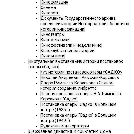
Кинофикация
Синема
Киносеть
Документы Государственного архива
новейшей истории Новгородской области по
истории кинофикации
Кинотеатры
Киномеханики
Кинофестивали и недели кино
Киноклубы и кинолектории
Кино и дети
Виртуальная выставка «Из истории постановок
оперы «Садко»
«Из истории постановок оперы «САДКО»
Николай Андреевич Римский-Корсаков
Опера Римского-Корсакова «Садко»:
история создания, либретто
Первая постановка оперы Н.А. Римского-
Корсакова "Садко"
Постановка оперы "Садко" в Большом
театре (1935г.)
Постановка оперы "Садко" в Большом
театре (1949г.)
Художники-декораторы
Державная династия. К 400-летию Дома