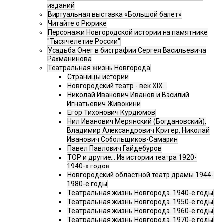
изданий
Виртуальная выставка «Большой балет»
Читайте о Рюрике
Персонажи Новгородской истории на памятнике
"Тысячелетие России"
Усадьба Онег в биографии Сергея Васильевича
Рахманинова
Театральная жизнь Новгорода
Страницы истории
Новгородский театр - век XIX…
Николай Иванович Иванов и Василий
Игнатьевич Живокини
Егор Тихонович Курдюмов
Нил Иванович Мерянский (Богдановский),
Владимир Александрович Кригер, Николай
Иванович Собольщиков-Самарин
Павел Павлович Гайдебуров
ТОР и другие… Из истории театра 1920-
1940-х годов
Новгородский областной театр драмы 1944-
1980-е годы
Театральная жизнь Новгорода. 1940-е годы
Театральная жизнь Новгорода. 1950-е годы
Театральная жизнь Новгорода. 1960-е годы
Театральная жизнь Новгорода. 1970-е годы