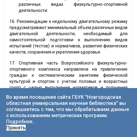
различных видах физкультурно-спортивной
деятельности.
16. Рекомендации к недельному двигательному режиму
предусматривают минимальный объем различных видов
двигательной деятельности, необходимый для
самостоятельной подготовки к выполнению видов
испытаний (тестов) и нормативов, развития физических
качеств, сохранения и укрепления здоровья.
17. Спортивная часть Всероссийского физкультурно-
спортивного комплекса направлена на привлечение
граждан к систематическим занятиям физической
культурой и спортом с учетом половых и возрастных
групп с целью выполнения нормативов и получения
массовых спортивных разрядов, включает нормативы,
Во время посещения сайта ГБУК "Новгородская
требования и условия их выполнения для многоборий,
областная универсальная научная библиотека" вы
состоящих из видов испытаний (тестов), входящих во
соглашаетесь с тем, что мы обрабатываем данные
Всероссийский физкультурно-спортивный комплекс.
с использованием метрических программ.
Виды многоборий Всероссийского физкультурно-
Подробнее...
спортивного комплекса утверждаются Министерством
Принять
спорта Российской Федерации.