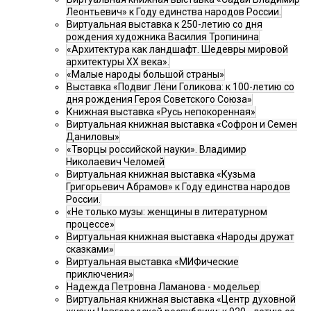
Леонтьевич» к Году единства народов России.
Виртуальная выставка к 250-летию со дня
рождения художника Василия Тропинина
«Архитектура как ландшафт. Шедевры мировой
архитектуры XX века».
«Малые народы большой страны»
Выставка «Подвиг Лёни Голикова: к 100-летию со
дня рождения Героя Советского Союза»
Книжная выставка «Русь непокоренная»
Виртуальная книжная выставка «Софрон и Семен
Даниловы»
«Творцы российской науки». Владимир
Николаевич Челомей
Виртуальная книжная выставка «Кузьма
Григорьевич Абрамов» к Году единства народов
России.
«Не только музы: женщины в литературном
процессе»
Виртуальная книжная выставка «Народы дружат
сказками»
Виртуальная выставка «МИФические
приключения»
Надежда Петровна Ламанова - модельер
Виртуальная книжная выставка «Центр духовной