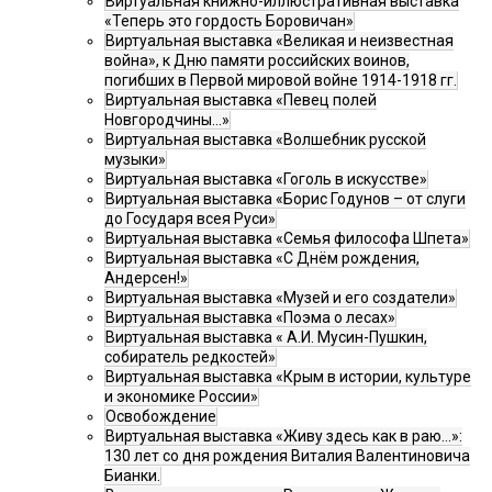
Виртуальная книжно-иллюстративная выставка
«Теперь это гордость Боровичан»
Виртуальная выставка «Великая и неизвестная
война», к Дню памяти российских воинов,
погибших в Первой мировой войне 1914-1918 гг.
Виртуальная выставка «Певец полей
Новгородчины…»
Виртуальная выставка «Волшебник русской
музыки»
Виртуальная выставка «Гоголь в искусстве»
Виртуальная выставка «Борис Годунов – от слуги
до Государя всея Руси»
Виртуальная выставка «Семья философа Шпета»
Виртуальная выставка «С Днём рождения,
Андерсен!»
Виртуальная выставка «Музей и его создатели»
Виртуальная выставка «Поэма о лесах»
Виртуальная выставка « А.И. Мусин-Пушкин,
собиратель редкостей»
Виртуальная выставка «Крым в истории, культуре
и экономике России»
Освобождение
Виртуальная выставка «Живу здесь как в раю…»:
130 лет со дня рождения Виталия Валентиновича
Бианки.