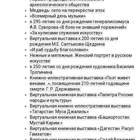
археологического общества
Медведь: село на перекрёстке эпох
«Всемирный день музыки»
к 295-летию со дня рождения генералиссимуса
А.В. Суворова «В боях не знавший поражений»
«За кулисами служения искусству»
Виртуальная выставка к 200-летию со дня
рождения М.Е. Салтыкова-Щедрина
«И раб судьбу благословил»
Нежные и мятежные. Женский портрет в русском
искусстве
к 250-летию со дня рождения художника Василия
Тропинина
Книжно-иллюстративная выставка «Поэт живет
веками…», посвященная 210-летней годовщине
смерти Г. Р. Державина.
Виртуальная книжная выставка «Палитра России:
народы и культуры»
Виртуальная книжно-иллюстративная выставка
«Татарстан. Муса Джалиль»
Виртуальная книжная выставка «Башкортостан.
Мустай Карим.»
Виртуальная книжная выставка «Дагестан. Расул
Гамзатов»
Виртуальная книжная выставка «Садай Владимир