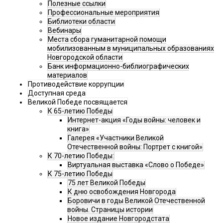
Полезные ссылки
Профессиональные мероприятия
Библиотеки области
Вебинары
Места сбора гуманитарной помощи
мобилизованным в муниципальных образованиях
Новгородской области
Банк информационно-библиографических
материалов
Противодействие коррупции
Доступная среда
Великой Победе посвящается
К 65-летию Победы
Интернет-акция «Годы войны: человек и
книга»
Галерея «Участники Великой
Отечественной войны: Портрет с книгой»
К 70-летию Победы:
Виртуальная выставка «Слово о Победе»
К 75-летию Победы
75 лет Великой Победы
К дню освобождения Новгорода
Боровичи в годы Великой Отечественной
войны. Страницы истории
Новое издание Новгородстата