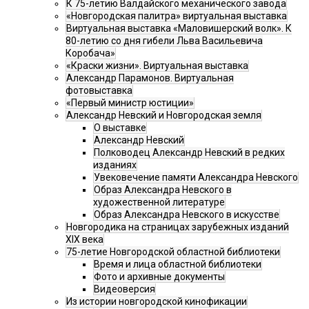
К 75-летию Валдайского механического завода
«Новгородская палитра» виртуальная выставка
Виртуальная выставка «Маловишерский волк». К
80-летию со дня гибели Льва Васильевича
Коробача»
«Краски жизни». Виртуальная выставка
Александр Парамонов. Виртуальная
фотовыставка
«Первый министр юстиции»
Александр Невский и Новгородская земля
О выставке
Александр Невский
Полководец Александр Невский в редких
изданиях
Увековечение памяти Александра Невского
Образ Александра Невского в
художественной литературе
Образ Александра Невского в искусстве
Новгородика на страницах зарубежных изданий
XIX века
75-летие Новгородской областной библиотеки
Время и лица областной библиотеки
Фото и архивные документы
Видеоверсия
Из истории новгородской кинофикации