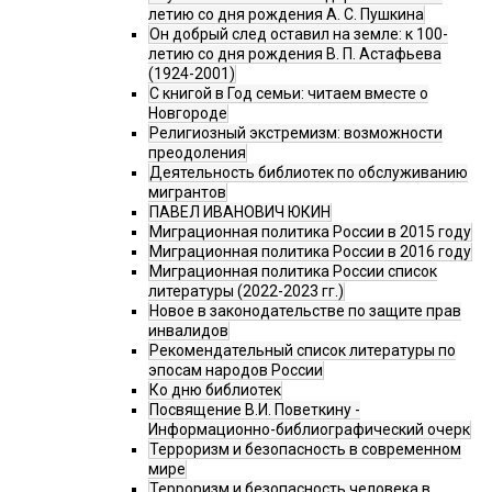
летию со дня рождения А. С. Пушкина
Он добрый след оставил на земле: к 100-
летию со дня рождения В. П. Астафьева
(1924-2001)
С книгой в Год семьи: читаем вместе о
Новгороде
Религиозный экстремизм: возможности
преодоления
Деятельность библиотек по обслуживанию
мигрантов
ПАВЕЛ ИВАНОВИЧ ЮКИН
Миграционная политика России в 2015 году
Миграционная политика России в 2016 году
Миграционная политика России список
литературы (2022-2023 гг.)
Новое в законодательстве по защите прав
инвалидов
Рекомендательный список литературы по
эпосам народов России
Ко дню библиотек
Посвящение В.И. Поветкину -
Информационно-библиографический очерк
Терроризм и безопасность в современном
мире
Терроризм и безопасность человека в