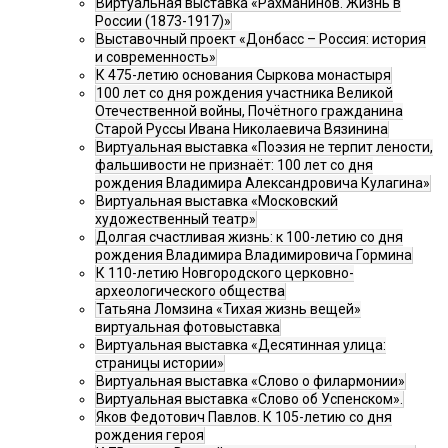
Виртуальная выставка «Рахманинов. Жизнь в
России (1873-1917)»
Выставочный проект «Донбасс – Россия: история
и современность»
К 475-летию основания Сыркова монастыря
100 лет со дня рождения участника Великой
Отечественной войны, Почётного гражданина
Старой Руссы Ивана Николаевича Вязинина
Виртуальная выставка «Поэзия не терпит лености,
фальшивости не признаёт: 100 лет со дня
рождения Владимира Александровича Кулагина»
Виртуальная выставка «Московский
художественный театр»
Долгая счастливая жизнь: к 100-летию со дня
рождения Владимира Владимировича Гормина
К 110-летию Новгородского церковно-
археологического общества
Татьяна Ломзина «Тихая жизнь вещей»
виртуальная фотовыставка
Виртуальная выставка «Десятинная улица:
страницы истории»
Виртуальная выставка «Слово о филармонии»
Виртуальная выставка «Слово об Успенском».
Яков Федотович Павлов. К 105-летию со дня
рождения героя