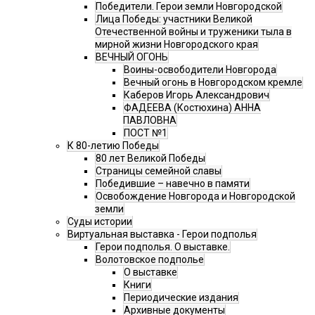
Победители. Герои земли Новгородской
Лица Победы: участники Великой
Отечественной войны и труженики тыла в
мирной жизни Новгородского края
ВЕЧНЫЙ ОГОНЬ
Воины-освободители Новгорода
Вечный огонь в Новгородском кремле
Каберов Игорь Александрович
ФАДЕЕВА (Костюхина) АННА
ПАВЛОВНА
ПОСТ №1
К 80-летию Победы
80 лет Великой Победы
Страницы семейной славы
Победившие – навечно в памяти
Освобождение Новгорода и Новгородской
земли
Суды истории
Виртуальная выставка - Герои подполья
Герои подполья. О выставке.
Волотовское подполье
О выставке
Книги
Периодические издания
Архивные документы