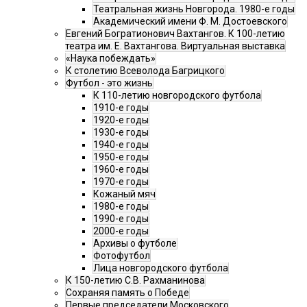
Театральная жизнь Новгорода. 1980-е годы
Академический имени Ф. М. Достоевского
Евгений Богратионович Вахтангов. К 100-летию
театра им. Е. Вахтангова. Виртуальная выставка
«Наука побеждать»
К столетию Всеволода Багрицкого
Футбол - это жизнь
К 110-летию новгородского футбола
1910-е годы
1920-е годы
1930-е годы
1940-е годы
1950-е годы
1960-е годы
1970-е годы
Кожаный мяч
1980-е годы
1990-е годы
2000-е годы
Архивы о футболе
Фотофутбол
Лица новгородского футбола
К 150-летию С.В. Рахманинова
Сохраняя память о Победе
Первые председатели Московского