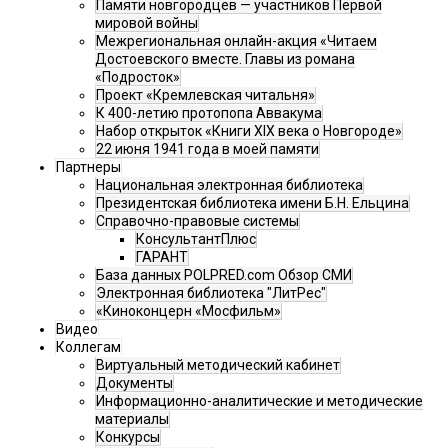
Памяти новгородцев — участников Первой
мировой войны
Межрегиональная онлайн-акция «Читаем
Достоевского вместе. Главы из романа
«Подросток»
Проект «Кремлевская читальня»
К 400-летию протопопа Аввакума
Набор открыток «Книги XIX века о Новгороде»
22 июня 1941 года в моей памяти
Партнеры
Национальная электронная библиотека
Президентская библиотека имени Б.Н. Ельцина
Справочно-правовые системы
КонсультантПлюс
ГАРАНТ
База данных POLPRED.com Обзор СМИ
Электронная библиотека "ЛитРес"
«Киноконцерн «Мосфильм»
Видео
Коллегам
Виртуальный методический кабинет
Документы
Информационно-аналитические и методические
материалы
Конкурсы