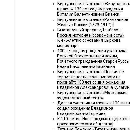
Виртуальная выставка «Живу здесь 
в раю…»: 130 лет со дня рождения
Виталия Валентиновича Бианки.
Виртуальная выставка «Рахманинов.
Жизнь в России (1873-1917)»
Выставочный проект «Донбасс –
Россия: история и современность»
К 475-летию основания Сыркова
монастыря
100 лет со дня рождения участника
Великой Отечественной войны,
Почётного гражданина Старой Руссы
Ивана Николаевича Вязинина
Виртуальная выставка «Поэзия не
терпит лености, фальшивости не
признаёт: 100 лет со дня рождения
Владимира Александровича Кулагин
Виртуальная выставка «Московский
художественный театр»
Долгая счастливая жизнь: к 100-лет
со дня рождения Владимира
Владимировича Гормина
К 110-летию Новгородского церковн
археологического общества
Татьяна Ломзина «Тихая жизнь веще