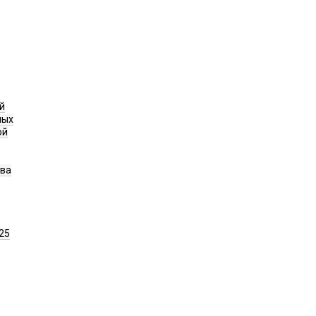
й
ных
ой
ава
25