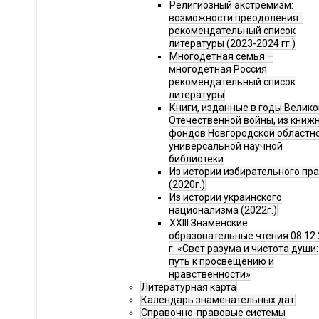
Религиозный экстремизм:
возможности преодоления :
рекомендательный список
литературы (2023-2024 гг.)
Многодетная семья –
многодетная Россия
рекомендательный список
литературы
Книги, изданные в годы Велико
Отечественной войны, из книж
фондов Новгородской областн
универсальной научной
библиотеки
Из истории избирательного пр
(2020г.)
Из истории украинского
национализма (2022г.)
XXIII Знаменские
образовательные чтения 08.12.
г. «Свет разума и чистота души:
путь к просвещению и
нравственности»
Литературная карта
Календарь знаменательных дат
Справочно-правовые системы