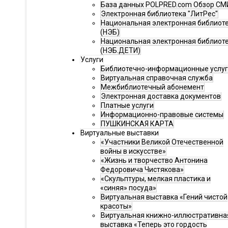
База данных POLPRED.com Обзор СМ
Электронная библиотека "ЛитРес"
Национальная электронная библиот
(НЭБ)
Национальная электронная библиот
(НЭБ.ДЕТИ)
Услуги
Библиотечно-информационные услу
Виртуальная справочная служба
Межбиблиотечный абонемент
Электронная доставка документов
Платные услуги
Информационно-правовые системы
ПУШКИНСКАЯ КАРТА
Виртуальные выставки
«Участники Великой Отечественной
войны в искусстве»
«Жизнь и творчество Антонина
Федоровича Чистякова»
«Скульптуры, мелкая пластика и
«синяя» посуда»
Виртуальная выставка «Гений чистой
красоты»
Виртуальная книжно-иллюстративна
выставка «Теперь это гордость