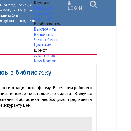
Кернинг
 Новгород, Кремль, 4;
Обычный
LOGIN
77-75-30, nounb53@mail.ru
Средний
ежим работы:
Большой
00; суббота - выходной день
Изображения
Выключить
Включить
Черно-белые
Цветные
Шрифт
Arial
Times
New Roman
.
сь в библиотеку
 регистрационную форму. В течении рабочего
иси и номер читательского билета. В случае
сещении библиотеки необходимо предъявить
рейскуранту цен.