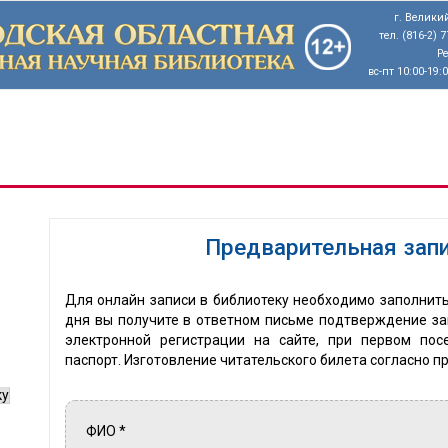
г. Великий
тел. (816-2) 
Р
вс-пт 10:00-19:
Предварительная запи
Для онлайн записи в библиотеку необходимо заполнить
дня вы получите в ответном письме подтверждение зап
электронной регистрации на сайте, при первом по
паспорт. Изготовление читательского билета согласно п
ку
ФИО
*