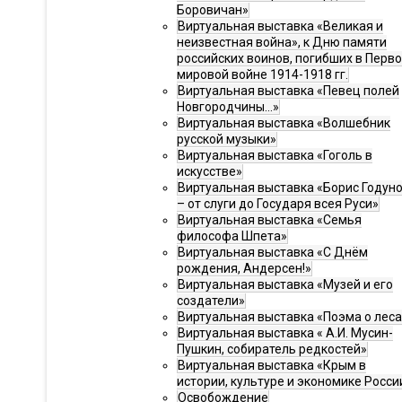
Боровичан»
Виртуальная выставка «Великая и
неизвестная война», к Дню памяти
российских воинов, погибших в Перв
мировой войне 1914-1918 гг.
Виртуальная выставка «Певец полей
Новгородчины…»
Виртуальная выставка «Волшебник
русской музыки»
Виртуальная выставка «Гоголь в
искусстве»
Виртуальная выставка «Борис Годун
– от слуги до Государя всея Руси»
Виртуальная выставка «Семья
философа Шпета»
Виртуальная выставка «С Днём
рождения, Андерсен!»
Виртуальная выставка «Музей и его
создатели»
Виртуальная выставка «Поэма о леса
Виртуальная выставка « А.И. Мусин-
Пушкин, собиратель редкостей»
Виртуальная выставка «Крым в
истории, культуре и экономике Росси
Освобождение