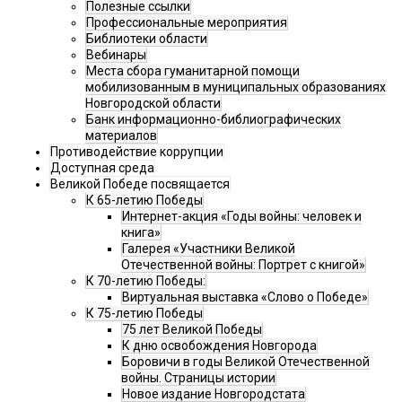
Полезные ссылки
Профессиональные мероприятия
Библиотеки области
Вебинары
Места сбора гуманитарной помощи
мобилизованным в муниципальных образованиях
Новгородской области
Банк информационно-библиографических
материалов
Противодействие коррупции
Доступная среда
Великой Победе посвящается
К 65-летию Победы
Интернет-акция «Годы войны: человек и
книга»
Галерея «Участники Великой
Отечественной войны: Портрет с книгой»
К 70-летию Победы:
Виртуальная выставка «Слово о Победе»
К 75-летию Победы
75 лет Великой Победы
К дню освобождения Новгорода
Боровичи в годы Великой Отечественной
войны. Страницы истории
Новое издание Новгородстата