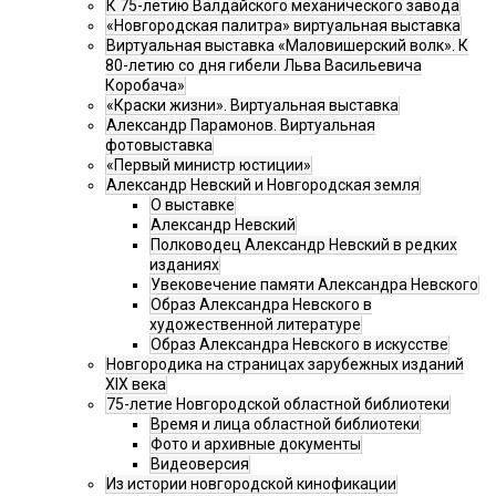
К 75-летию Валдайского механического завода
«Новгородская палитра» виртуальная выставка
Виртуальная выставка «Маловишерский волк». К
80-летию со дня гибели Льва Васильевича
Коробача»
«Краски жизни». Виртуальная выставка
Александр Парамонов. Виртуальная
фотовыставка
«Первый министр юстиции»
Александр Невский и Новгородская земля
О выставке
Александр Невский
Полководец Александр Невский в редких
изданиях
Увековечение памяти Александра Невского
Образ Александра Невского в
художественной литературе
Образ Александра Невского в искусстве
Новгородика на страницах зарубежных изданий
XIX века
75-летие Новгородской областной библиотеки
Время и лица областной библиотеки
Фото и архивные документы
Видеоверсия
Из истории новгородской кинофикации