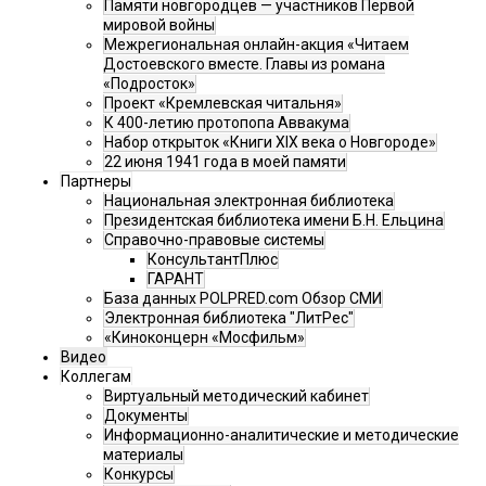
Памяти новгородцев — участников Первой
мировой войны
Межрегиональная онлайн-акция «Читаем
Достоевского вместе. Главы из романа
«Подросток»
Проект «Кремлевская читальня»
К 400-летию протопопа Аввакума
Набор открыток «Книги XIX века о Новгороде»
22 июня 1941 года в моей памяти
Партнеры
Национальная электронная библиотека
Президентская библиотека имени Б.Н. Ельцина
Справочно-правовые системы
КонсультантПлюс
ГАРАНТ
База данных POLPRED.com Обзор СМИ
Электронная библиотека "ЛитРес"
«Киноконцерн «Мосфильм»
Видео
Коллегам
Виртуальный методический кабинет
Документы
Информационно-аналитические и методические
материалы
Конкурсы