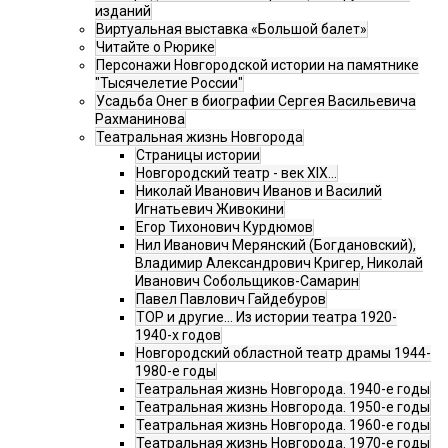
изданий
Виртуальная выставка «Большой балет»
Читайте о Рюрике
Персонажи Новгородской истории на памятнике
"Тысячелетие России"
Усадьба Онег в биографии Сергея Васильевича
Рахманинова
Театральная жизнь Новгорода
Страницы истории
Новгородский театр - век XIX…
Николай Иванович Иванов и Василий
Игнатьевич Живокини
Егор Тихонович Курдюмов
Нил Иванович Мерянский (Богдановский),
Владимир Александрович Кригер, Николай
Иванович Собольщиков-Самарин
Павел Павлович Гайдебуров
ТОР и другие… Из истории театра 1920-
1940-х годов
Новгородский областной театр драмы 1944-
1980-е годы
Театральная жизнь Новгорода. 1940-е годы
Театральная жизнь Новгорода. 1950-е годы
Театральная жизнь Новгорода. 1960-е годы
Театральная жизнь Новгорода. 1970-е годы