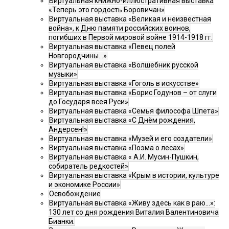
Виртуальная книжно-иллюстративная выставка
«Теперь это гордость Боровичан»
Виртуальная выставка «Великая и неизвестная
война», к Дню памяти российских воинов,
погибших в Первой мировой войне 1914-1918 гг.
Виртуальная выставка «Певец полей
Новгородчины…»
Виртуальная выставка «Волшебник русской
музыки»
Виртуальная выставка «Гоголь в искусстве»
Виртуальная выставка «Борис Годунов – от слуги
до Государя всея Руси»
Виртуальная выставка «Семья философа Шпета»
Виртуальная выставка «С Днём рождения,
Андерсен!»
Виртуальная выставка «Музей и его создатели»
Виртуальная выставка «Поэма о лесах»
Виртуальная выставка « А.И. Мусин-Пушкин,
собиратель редкостей»
Виртуальная выставка «Крым в истории, культуре
и экономике России»
Освобождение
Виртуальная выставка «Живу здесь как в раю…»:
130 лет со дня рождения Виталия Валентиновича
Бианки.