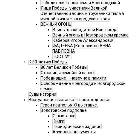
Победители. Герои земли Новгородской
Лица Победы: участники Великой
Отечественной войны и труженики тыла в
мирной жизни Новгородского края
ВЕЧНЫЙ ОГОНЬ
Воины-освободители Новгорода
Вечный огонь в Новгородском кремле
Каберов Игорь Александрович
ФАДЕЕВА (Костюхина) АННА
ПАВЛОВНА
ПОСТ №1
К 80-летию Победы
80 лет Великой Победы
Страницы семейной славы
Победившие – навечно в памяти
Освобождение Новгорода и Новгородской
земли
Суды истории
Виртуальная выставка - Герои подполья
Герои подполья. О выставке.
Волотовское подполье
О выставке
Книги
Периодические издания
Архивные документы