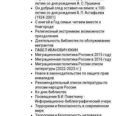
летию со дня рождения А. С. Пушкина
Он добрый след оставил на земле: к 100-
летию со дня рождения В. П. Астафьева
(1924-2001)
С книгой в Год семьи: читаем вместе о
Новгороде
Религиозный экстремизм: возможности
преодоления
Деятельность библиотек по обслуживанию
мигрантов
ПАВЕЛ ИВАНОВИЧ ЮКИН
Миграционная политика России в 2015 году
Миграционная политика России в 2016 году
Миграционная политика России список
литературы (2022-2023 гг.)
Новое в законодательстве по защите прав
инвалидов
Рекомендательный список литературы по
эпосам народов России
Ко дню библиотек
Посвящение В.И. Поветкину -
Информационно-библиографический очерк
Терроризм и безопасность в современном
мире
Терроризм и безопасность человека в