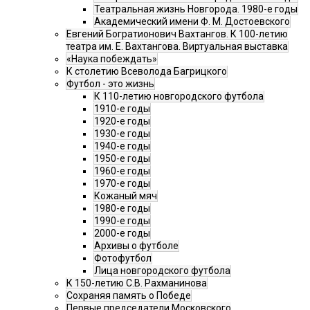
Театральная жизнь Новгорода. 1980-е годы
Академический имени Ф. М. Достоевского
Евгений Богратионович Вахтангов. К 100-летию
театра им. Е. Вахтангова. Виртуальная выставка
«Наука побеждать»
К столетию Всеволода Багрицкого
Футбол - это жизнь
К 110-летию новгородского футбола
1910-е годы
1920-е годы
1930-е годы
1940-е годы
1950-е годы
1960-е годы
1970-е годы
Кожаный мяч
1980-е годы
1990-е годы
2000-е годы
Архивы о футболе
Фотофутбол
Лица новгородского футбола
К 150-летию С.В. Рахманинова
Сохраняя память о Победе
Первые председатели Московского