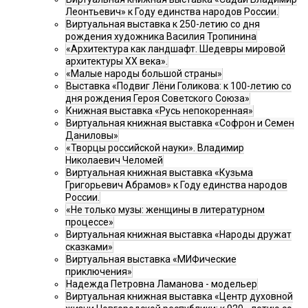
Леонтьевич» к Году единства народов России.
Виртуальная выставка к 250-летию со дня
рождения художника Василия Тропинина
«Архитектура как ландшафт. Шедевры мировой
архитектуры XX века».
«Малые народы большой страны»
Выставка «Подвиг Лёни Голикова: к 100-летию со
дня рождения Героя Советского Союза»
Книжная выставка «Русь непокоренная»
Виртуальная книжная выставка «Софрон и Семен
Даниловы»
«Творцы российской науки». Владимир
Николаевич Челомей
Виртуальная книжная выставка «Кузьма
Григорьевич Абрамов» к Году единства народов
России.
«Не только музы: женщины в литературном
процессе»
Виртуальная книжная выставка «Народы дружат
сказками»
Виртуальная выставка «МИФические
приключения»
Надежда Петровна Ламанова - модельер
Виртуальная книжная выставка «Центр духовной