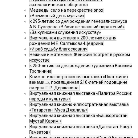
археологического общества
Медведь: село на перекрёстке эпох
«Всемирный день музыки»
к 295-летию со дня рождения генералиссимуса
А.В. Суворова «В боях не знавший поражений»
«За кулисами служения искусству»
Виртуальная выставка к 200-летию со дня
рождения М.Е. Салтыкова-Щедрина
«И раб судьбу благословил»
Нежные и мятежные. Женский портрет в русском
искусстве
к 250-летию со дня рождения художника Василия
Тропинина
Книжно-иллюстративная выставка «Поэт живет
веками…», посвященная 210-летней годовщине
смерти Г. Р. Державина.
Виртуальная книжная выставка «Палитра России:
народы и культуры»
Виртуальная книжно-иллюстративная выставка
«Татарстан. Муса Джалиль»
Виртуальная книжная выставка «Башкортостан.
Мустай Карим.»
Виртуальная книжная выставка «Дагестан. Расул
Гамзатов»
Виртуальная книжная выставка «Садай Владимир