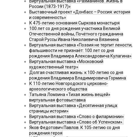
Виртуальная выставка «Рахманинов. Жизнь в
России (1873-1917)»
Выставочный проект «Донбасс – Россия: история
и современность»
К 475-летию основания Сыркова монастыря
100 лет со дня рождения участника Великой
Отечественной войны, Почётного гражданина
Старой Руссы Ивана Николаевича Вязинина
Виртуальная выставка «Поэзия не терпит лености,
фальшивости не признаёт: 100 лет со дня
рождения Владимира Александровича Кулагина»
Виртуальная выставка «Московский
художественный театр»
Долгая счастливая жизнь: к 100-летию со дня
рождения Владимира Владимировича Гормина
К 110-летию Новгородского церковно-
археологического общества
Татьяна Ломзина «Тихая жизнь вещей»
виртуальная фотовыставка
Виртуальная выставка «Десятинная улица:
страницы истории»
Виртуальная выставка «Слово о филармонии»
Виртуальная выставка «Слово об Успенском».
Яков Федотович Павлов. К 105-летию со дня
рождения героя