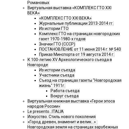
Романовых
Виртуальная выставка «КОМПЛЕКС ГТО XXI
ВЕКА»
«КОМПЛЕКС ГТО XXI ВЕКА»
Журнальные публикации 2013-2014 гг.
Из истории ГТО
Комплекс ГТО на страницах новгородских
газет 1970-1980-х годов
Значки ГТО (СССР)
ПОСТАНОВЛЕНИЕ от 11 июня 2014 г. № 540
Приказ Минспорта от 19 августа 2014 г.
К 100-летию XV Археологического съезда в
Новгороде
Из истории съезда
Участники съезда
Cъезд на страницах газеты "Новгородская
жизнь" 1911г.
Работа съезда
Вокруг съезда
Виртуальная книжная выставка «Герои эпоса
народов России»
Le presento...ITALIA
Искусство. Стиль нового поколения
«Город древен, знаменит и велик…» :
Новгородская земля на страницах зарубежных