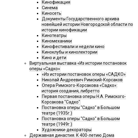
Кинофикация
Синема
Киносеть
Документы Государственного архива
новейшей истории Новгородской области по
истории кинофикации
Кинотеатры
Киномеханики
Кинофестивали и недели кино
Киноклубы и кинолектории
Кино и дети
Виртуальная выставка «Из истории постановок
оперы «Садко»
«Из истории постановок оперы «САДКО»
Николай Андреевич Римский-Корсаков
Опера Римского-Корсакова «Садко»:
история создания, либретто
Первая постановка оперы Н.А. Римского-
Корсакова "Садко"
Постановка оперы "Садко" в Большом
театре (1935г.)
Постановка оперы "Садко" в Большом
театре (1949г.)
Художники-декораторы
Державная династия. К 400-летию Дома