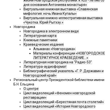
жизни Новгородской республики: к 920 - летию со
дня основания Антониева монастыря»
Виртуальная книжная выставка «Славянская
мифология: ночь Ивана Купалы»
Виртуальная книжно-иллюстративная выставка
«Чукотка. Юрий Рытхэу.»
Новгородика
Новгородика в электронном виде
Литературная карта
Книжные памятники
Краеведческие издания
Альманах «Новгородика»
Материалы конференции «НОВГОРОДСКОЕ
ЛИТЕРАТУРНОЕ КРАЕВЕДЕНИЕ...»
Литературная новгородика на "Радио-53"
Литература-аудиоформат
Библиографический указатель «Г. Р. Державин и
Новгородский край»
Региональный центр Президентской библиотеки имени
Б.Н. Ельцина
О центре
Цикл видеолекций «Феномен новгородской
реставрации»
Цикл видеолекций «Берестяная почта столетий»
Цикл видеолекций «История Новгородского