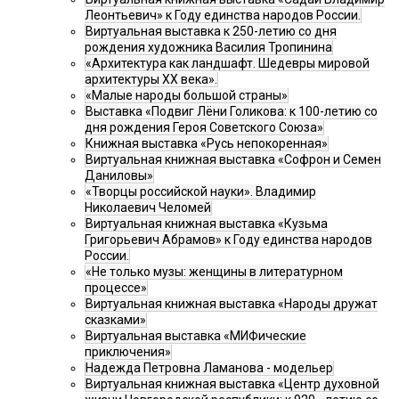
Леонтьевич» к Году единства народов России.
Виртуальная выставка к 250-летию со дня
рождения художника Василия Тропинина
«Архитектура как ландшафт. Шедевры мировой
архитектуры XX века».
«Малые народы большой страны»
Выставка «Подвиг Лёни Голикова: к 100-летию со
дня рождения Героя Советского Союза»
Книжная выставка «Русь непокоренная»
Виртуальная книжная выставка «Софрон и Семен
Даниловы»
«Творцы российской науки». Владимир
Николаевич Челомей
Виртуальная книжная выставка «Кузьма
Григорьевич Абрамов» к Году единства народов
России.
«Не только музы: женщины в литературном
процессе»
Виртуальная книжная выставка «Народы дружат
сказками»
Виртуальная выставка «МИФические
приключения»
Надежда Петровна Ламанова - модельер
Виртуальная книжная выставка «Центр духовной