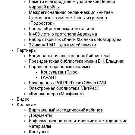
Памяти новгородцев — участников Первой
мировой войны
Межрегиональная онлайн-акция «Читаем
Достоевского вместе. Главы из романа
«Подросток»
Проект «Кремлевская читальня»
К 400-летию протопопа Аввакума
Набор открыток «Книги XIX века о Новгороде»
22 июня 1941 года в моей памяти
Партнеры
Национальная электронная библиотека
Президентская библиотека имени Б.Н. Ельцина
Справочно-правовые системы
КонсультантПлюс
ГАРАНТ
База данных POLPRED.com Обзор СМИ
Электронная библиотека "ЛитРес"
«Киноконцерн «Мосфильм»
Видео
Коллегам
Виртуальный методический кабинет
Документы
Информационно-аналитические и методические
материалы
Конкурсы