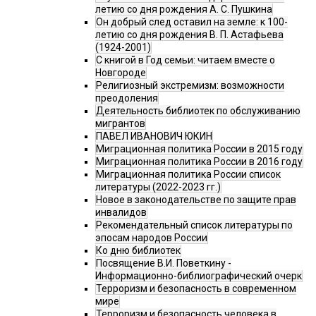
летию со дня рождения А. С. Пушкина
Он добрый след оставил на земле: к 100-
летию со дня рождения В. П. Астафьева
(1924-2001)
С книгой в Год семьи: читаем вместе о
Новгороде
Религиозный экстремизм: возможности
преодоления
Деятельность библиотек по обслуживанию
мигрантов
ПАВЕЛ ИВАНОВИЧ ЮКИН
Миграционная политика России в 2015 году
Миграционная политика России в 2016 году
Миграционная политика России список
литературы (2022-2023 гг.)
Новое в законодательстве по защите прав
инвалидов
Рекомендательный список литературы по
эпосам народов России
Ко дню библиотек
Посвящение В.И. Поветкину -
Информационно-библиографический очерк
Терроризм и безопасность в современном
мире
Терроризм и безопасность человека в