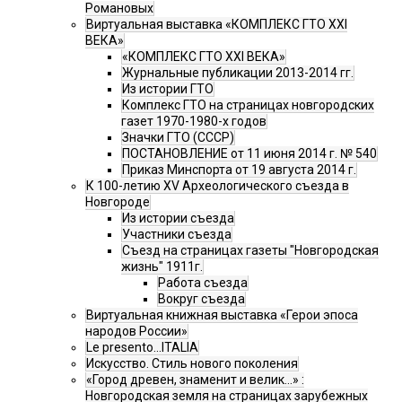
Романовых
Виртуальная выставка «КОМПЛЕКС ГТО XXI
ВЕКА»
«КОМПЛЕКС ГТО XXI ВЕКА»
Журнальные публикации 2013-2014 гг.
Из истории ГТО
Комплекс ГТО на страницах новгородских
газет 1970-1980-х годов
Значки ГТО (СССР)
ПОСТАНОВЛЕНИЕ от 11 июня 2014 г. № 540
Приказ Минспорта от 19 августа 2014 г.
К 100-летию XV Археологического съезда в
Новгороде
Из истории съезда
Участники съезда
Cъезд на страницах газеты "Новгородская
жизнь" 1911г.
Работа съезда
Вокруг съезда
Виртуальная книжная выставка «Герои эпоса
народов России»
Le presento...ITALIA
Искусство. Стиль нового поколения
«Город древен, знаменит и велик…» :
Новгородская земля на страницах зарубежных