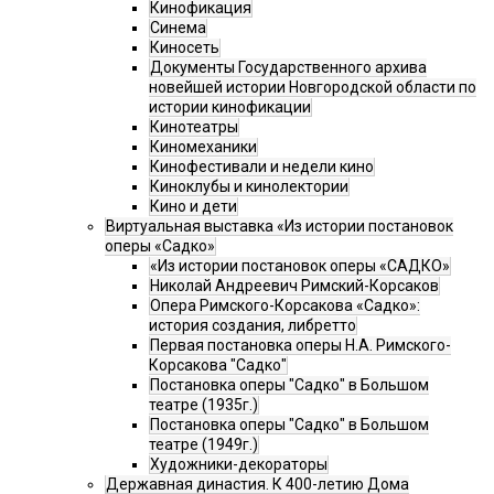
Кинофикация
Синема
Киносеть
Документы Государственного архива
новейшей истории Новгородской области по
истории кинофикации
Кинотеатры
Киномеханики
Кинофестивали и недели кино
Киноклубы и кинолектории
Кино и дети
Виртуальная выставка «Из истории постановок
оперы «Садко»
«Из истории постановок оперы «САДКО»
Николай Андреевич Римский-Корсаков
Опера Римского-Корсакова «Садко»:
история создания, либретто
Первая постановка оперы Н.А. Римского-
Корсакова "Садко"
Постановка оперы "Садко" в Большом
театре (1935г.)
Постановка оперы "Садко" в Большом
театре (1949г.)
Художники-декораторы
Державная династия. К 400-летию Дома