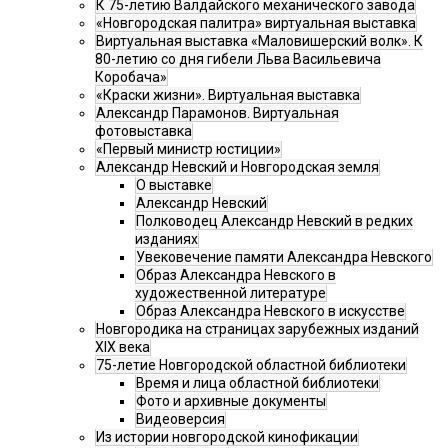
К 75-летию Валдайского механического завода
«Новгородская палитра» виртуальная выставка
Виртуальная выставка «Маловишерский волк». К
80-летию со дня гибели Льва Васильевича
Коробача»
«Краски жизни». Виртуальная выставка
Александр Парамонов. Виртуальная
фотовыставка
«Первый министр юстиции»
Александр Невский и Новгородская земля
О выставке
Александр Невский
Полководец Александр Невский в редких
изданиях
Увековечение памяти Александра Невского
Образ Александра Невского в
художественной литературе
Образ Александра Невского в искусстве
Новгородика на страницах зарубежных изданий
XIX века
75-летие Новгородской областной библиотеки
Время и лица областной библиотеки
Фото и архивные документы
Видеоверсия
Из истории новгородской кинофикации