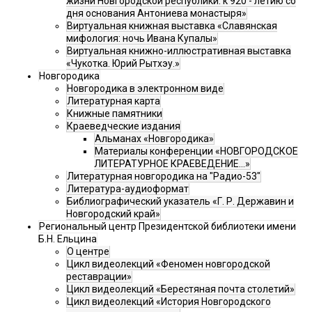
жизни Новгородской республики: к 920 - летию со
дня основания Антониева монастыря»
Виртуальная книжная выставка «Славянская
мифология: ночь Ивана Купалы»
Виртуальная книжно-иллюстративная выставка
«Чукотка. Юрий Рытхэу.»
Новгородика
Новгородика в электронном виде
Литературная карта
Книжные памятники
Краеведческие издания
Альманах «Новгородика»
Материалы конференции «НОВГОРОДСКОЕ
ЛИТЕРАТУРНОЕ КРАЕВЕДЕНИЕ...»
Литературная новгородика на "Радио-53"
Литература-аудиоформат
Библиографический указатель «Г. Р. Державин и
Новгородский край»
Региональный центр Президентской библиотеки имени
Б.Н. Ельцина
О центре
Цикл видеолекций «Феномен новгородской
реставрации»
Цикл видеолекций «Берестяная почта столетий»
Цикл видеолекций «История Новгородского