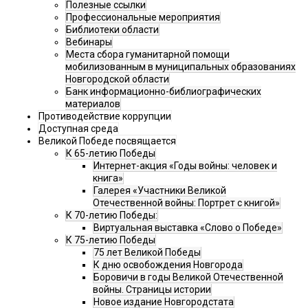
Полезные ссылки
Профессиональные мероприятия
Библиотеки области
Вебинары
Места сбора гуманитарной помощи
мобилизованным в муниципальных образованиях
Новгородской области
Банк информационно-библиографических
материалов
Противодействие коррупции
Доступная среда
Великой Победе посвящается
К 65-летию Победы
Интернет-акция «Годы войны: человек и
книга»
Галерея «Участники Великой
Отечественной войны: Портрет с книгой»
К 70-летию Победы:
Виртуальная выставка «Слово о Победе»
К 75-летию Победы
75 лет Великой Победы
К дню освобождения Новгорода
Боровичи в годы Великой Отечественной
войны. Страницы истории
Новое издание Новгородстата