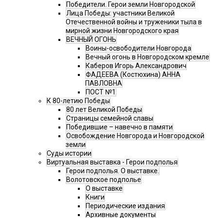
Победители. Герои земли Новгородской
Лица Победы: участники Великой
Отечественной войны и труженики тыла в
мирной жизни Новгородского края
ВЕЧНЫЙ ОГОНЬ
Воины-освободители Новгорода
Вечный огонь в Новгородском кремле
Каберов Игорь Александрович
ФАДЕЕВА (Костюхина) АННА
ПАВЛОВНА
ПОСТ №1
К 80-летию Победы
80 лет Великой Победы
Страницы семейной славы
Победившие – навечно в памяти
Освобождение Новгорода и Новгородской
земли
Суды истории
Виртуальная выставка - Герои подполья
Герои подполья. О выставке.
Волотовское подполье
О выставке
Книги
Периодические издания
Архивные документы