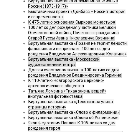
Виртуальная выставка «Рахманинов. Жизнь в
России (1873-1917)»
Выставочный проект «Донбасс – Россия: история
и современность»
К 475-летию основания Сыркова монастыря
100 лет со дня рождения участника Великой
Отечественной войны, Почётного гражданина
Старой Руссы Ивана Николаевича Вязинина
Виртуальная выставка «Поэзия не терпит лености,
фальшивости не признаёт: 100 лет со дня
рождения Владимира Александровича Кулагина»
Виртуальная выставка «Московский
художественный театр»
Долгая счастливая жизнь: к 100-летию со дня
рождения Владимира Владимировича Гормина
К 110-летию Новгородского церковно-
археологического общества
Татьяна Ломзина «Тихая жизнь вещей»
виртуальная фотовыставка
Виртуальная выставка «Десятинная улица:
страницы истории»
Виртуальная выставка «Слово о филармонии»
Виртуальная выставка «Слово об Успенском».
Яков Федотович Павлов. К 105-летию со дня
рождения героя