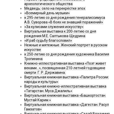
археологического общества
Медведь: село на перекрёстке эпох
«Всемирный день музыки»
к 295-летию со дня рождения генералиссимуса
А.В. Суворова «В боях не знавший поражений»
«За кулисами служения искусству»
Виртуальная выставка к 200-летию со дня
рождения М.Е. Салтыкова-Щедрина
«И раб судьбу благословил»
Нежные и мятежные. Женский портрет в русском
искусстве
к 250-летию со дня рождения художника Василия
Тропинина
Книжно-иллюстративная выставка «Поэт живет
веками…», посвященная 210-летней годовщине
смерти Г. Р. Державина.
Виртуальная книжная выставка «Палитра России:
народы и культуры»
Виртуальная книжно-иллюстративная выставка
«Татарстан. Муса Джалиль»
Виртуальная книжная выставка «Башкортостан.
Мустай Карим.»
Виртуальная книжная выставка «Дагестан. Расул
Гамзатов»
Виртуальная книжная выставка «Садай Владимир