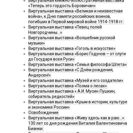
Виртуальная книжно-иллюстративная выставка
«Теперь это гордость Боровичан»
Виртуальная выставка «Великая и неизвестная
война», к Дню памяти российских воинов,
погибших в Первой мировой войне 1914-1918 гг.
Виртуальная выставка «Певец полей
Новгородчины…»
Виртуальная выставка «Волшебник русской
музыки»
Виртуальная выставка «Гоголь в искусстве»
Виртуальная выставка «Борис Годунов – от слуги
до Государя всея Руси»
Виртуальная выставка «Семья философа Шпета»
Виртуальная выставка «С Днём рождения,
Андерсен!»
Виртуальная выставка «Музей и его создатели»
Виртуальная выставка «Поэма о лесах»
Виртуальная выставка « А.И. Мусин-Пушкин,
собиратель редкостей»
Виртуальная выставка «Крым в истории, культуре
и экономике России»
Освобождение
Виртуальная выставка «Живу здесь как в раю…»:
130 лет со дня рождения Виталия Валентиновича
Бианки.