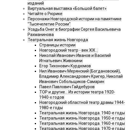
изданий
Виртуальная выставка «Большой балет»
Читайте о Рюрике
Персонажи Новгородской истории на памятнике
"Тысячелетие России"
Усадьба Онег в биографии Сергея Васильевича
Рахманинова
Театральная жизнь Новгорода
Страницы истории
Новгородский театр - век XIX…
Николай Иванович Иванов и Василий
Игнатьевич Живокини
Егор Тихонович Курдюмов
Нил Иванович Мерянский (Богдановский),
Владимир Александрович Кригер, Николай
Иванович Собольщиков-Самарин
Павел Павлович Гайдебуров
ТОР и другие… Из истории театра 1920-
1940-х годов
Новгородский областной театр драмы 1944-
1980-е годы
Театральная жизнь Новгорода. 1940-е годы
Театральная жизнь Новгорода. 1950-е годы
Театральная жизнь Новгорода. 1960-е годы
Театральная жизнь Новгорода. 1970-е годы