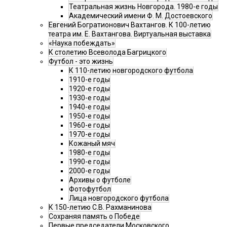
Театральная жизнь Новгорода. 1980-е годы
Академический имени Ф. М. Достоевского
Евгений Богратионович Вахтангов. К 100-летию
театра им. Е. Вахтангова. Виртуальная выставка
«Наука побеждать»
К столетию Всеволода Багрицкого
Футбол - это жизнь
К 110-летию новгородского футбола
1910-е годы
1920-е годы
1930-е годы
1940-е годы
1950-е годы
1960-е годы
1970-е годы
Кожаный мяч
1980-е годы
1990-е годы
2000-е годы
Архивы о футболе
Фотофутбол
Лица новгородского футбола
К 150-летию С.В. Рахманинова
Сохраняя память о Победе
Первые председатели Московского