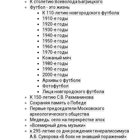
К столетию Всеволода Багрицкого
Футбол - это жизнь
К 110-летию новгородского футбола
1910-е годы
1920-е годы
1930-е годы
1940-е годы
1950-е годы
1960-е годы
1970-е годы
Кожаный мяч
1980-е годы
1990-е годы
2000-е годы
Архивы о футболе
Фотофутбол
Лица новгородского футбола
К 150-летию С.В. Рахманинова
Сохраняя память о Победе
Первые председатели Московского
археологического общества
Медведь: село на перекрёстке эпох
«Всемирный день музыки»
к 295-летию со дня рождения генералиссимуса
А.В. Суворова «В боях не знавший поражений»