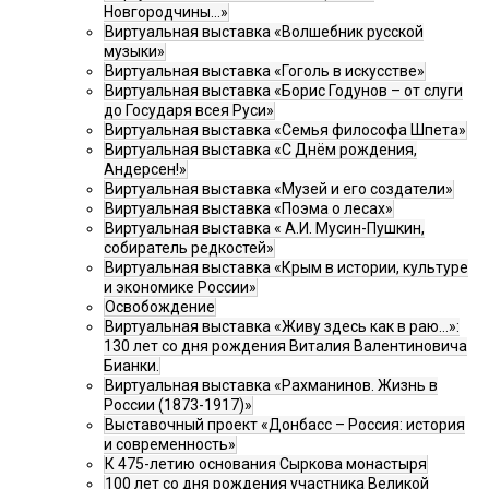
Новгородчины…»
Виртуальная выставка «Волшебник русской
музыки»
Виртуальная выставка «Гоголь в искусстве»
Виртуальная выставка «Борис Годунов – от слуги
до Государя всея Руси»
Виртуальная выставка «Семья философа Шпета»
Виртуальная выставка «С Днём рождения,
Андерсен!»
Виртуальная выставка «Музей и его создатели»
Виртуальная выставка «Поэма о лесах»
Виртуальная выставка « А.И. Мусин-Пушкин,
собиратель редкостей»
Виртуальная выставка «Крым в истории, культуре
и экономике России»
Освобождение
Виртуальная выставка «Живу здесь как в раю…»:
130 лет со дня рождения Виталия Валентиновича
Бианки.
Виртуальная выставка «Рахманинов. Жизнь в
России (1873-1917)»
Выставочный проект «Донбасс – Россия: история
и современность»
К 475-летию основания Сыркова монастыря
100 лет со дня рождения участника Великой