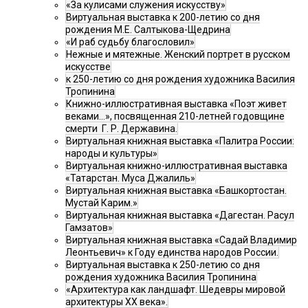
«За кулисами служения искусству»
Виртуальная выставка к 200-летию со дня
рождения М.Е. Салтыкова-Щедрина
«И раб судьбу благословил»
Нежные и мятежные. Женский портрет в русском
искусстве
к 250-летию со дня рождения художника Василия
Тропинина
Книжно-иллюстративная выставка «Поэт живет
веками…», посвященная 210-летней годовщине
смерти Г. Р. Державина.
Виртуальная книжная выставка «Палитра России:
народы и культуры»
Виртуальная книжно-иллюстративная выставка
«Татарстан. Муса Джалиль»
Виртуальная книжная выставка «Башкортостан.
Мустай Карим.»
Виртуальная книжная выставка «Дагестан. Расул
Гамзатов»
Виртуальная книжная выставка «Садай Владимир
Леонтьевич» к Году единства народов России.
Виртуальная выставка к 250-летию со дня
рождения художника Василия Тропинина
«Архитектура как ландшафт. Шедевры мировой
архитектуры XX века».