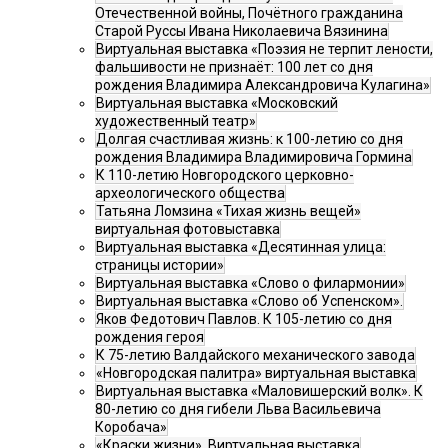
Отечественной войны, Почётного гражданина
Старой Руссы Ивана Николаевича Вязинина
Виртуальная выставка «Поэзия не терпит лености,
фальшивости не признаёт: 100 лет со дня
рождения Владимира Александровича Кулагина»
Виртуальная выставка «Московский
художественный театр»
Долгая счастливая жизнь: к 100-летию со дня
рождения Владимира Владимировича Гормина
К 110-летию Новгородского церковно-
археологического общества
Татьяна Ломзина «Тихая жизнь вещей»
виртуальная фотовыставка
Виртуальная выставка «Десятинная улица:
страницы истории»
Виртуальная выставка «Слово о филармонии»
Виртуальная выставка «Слово об Успенском».
Яков Федотович Павлов. К 105-летию со дня
рождения героя
К 75-летию Валдайского механического завода
«Новгородская палитра» виртуальная выставка
Виртуальная выставка «Маловишерский волк». К
80-летию со дня гибели Льва Васильевича
Коробача»
«Краски жизни». Виртуальная выставка