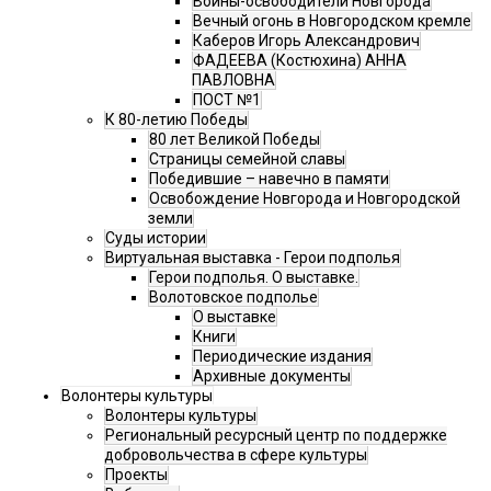
Воины-освободители Новгорода
Вечный огонь в Новгородском кремле
Каберов Игорь Александрович
ФАДЕЕВА (Костюхина) АННА
ПАВЛОВНА
ПОСТ №1
К 80-летию Победы
80 лет Великой Победы
Страницы семейной славы
Победившие – навечно в памяти
Освобождение Новгорода и Новгородской
земли
Суды истории
Виртуальная выставка - Герои подполья
Герои подполья. О выставке.
Волотовское подполье
О выставке
Книги
Периодические издания
Архивные документы
Волонтеры культуры
Волонтеры культуры
Региональный ресурсный центр по поддержке
добровольчества в сфере культуры
Проекты