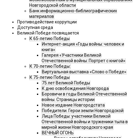
Новгородской области
Банк информационно-библиографических
материалов
Противодействие коррупции
Доступная среда
Великой Победе посвящается
К 65-летию Победы
Интернет-акция «Годы войны: человек и
книга»
Галерея «Участники Великой
Отечественной войны: Портрет с книгой»
К 70-летию Победы:
Виртуальная выставка «Слово о Победе»
К 75-летию Победы
75 лет Великой Победы
К дню освобождения Новгорода
Боровичи в годы Великой Отечественной
войны. Страницы истории
Новое издание Новгородстата
Победители. Герои земли Новгородской
Лица Победы: участники Великой
Отечественной войны и труженики тыла в
мирной жизни Новгородского края
ВЕЧНЫЙ ОГОНЬ