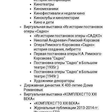
Кинотеатры
Киномеханики
Кинофестивали и недели кино
Киноклубы и кинолектории
Кино и дети
Виртуальная выставка «Из истории постановок
оперы «Садко»
«Из истории постановок оперы «САДКО»
Николай Андреевич Римский-Корсаков
Опера Римского-Корсакова «Садко»:
история создания, либретто
Первая постановка оперы Н.А. Римского-
Корсакова "Садко"
Постановка оперы "Садко" в Большом
театре (1935г.)
Постановка оперы "Садко" в Большом
театре (1949г.)
Художники-декораторы
Державная династия. К 400-летию Дома
Романовых
Виртуальная выставка «КОМПЛЕКС ГТО XXI
ВЕКА»
«КОМПЛЕКС ГТО XXI ВЕКА»
Журнальные публикации 2013-2014 гг.