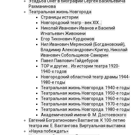
Усадьба Онег в биографии Сергея Васильевича
Рахманинова
Театральная жизнь Новгорода
Страницы истории
Новгородский театр - век XIX…
Николай Иванович Иванов и Василий
Игнатьевич Живокини
Егор Тихонович Курдюмов
Нил Иванович Мерянский (Богдановский),
Владимир Александрович Кригер, Николай
Иванович Собольщиков-Самарин
Павел Павлович Гайдебуров
ТОР и другие… Из истории театра 1920-
1940-х годов
Новгородский областной театр драмы 1944-
1980-е годы
Театральная жизнь Новгорода. 1940-е годы
Театральная жизнь Новгорода. 1950-е годы
Театральная жизнь Новгорода. 1960-е годы
Театральная жизнь Новгорода. 1970-е годы
Театральная жизнь Новгорода. 1980-е годы
Академический имени Ф. М. Достоевского
Евгений Богратионович Вахтангов. К 100-летию
театра им. Е. Вахтангова. Виртуальная выставка
«Наука побеждать»