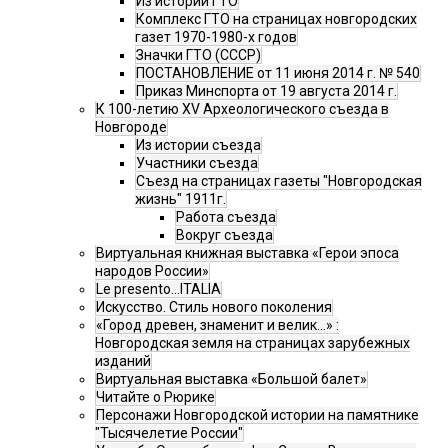
Из истории ГТО
Комплекс ГТО на страницах новгородских
газет 1970-1980-х годов
Значки ГТО (СССР)
ПОСТАНОВЛЕНИЕ от 11 июня 2014 г. № 540
Приказ Минспорта от 19 августа 2014 г.
К 100-летию XV Археологического съезда в
Новгороде
Из истории съезда
Участники съезда
Cъезд на страницах газеты "Новгородская
жизнь" 1911г.
Работа съезда
Вокруг съезда
Виртуальная книжная выставка «Герои эпоса
народов России»
Le presento...ITALIA
Искусство. Стиль нового поколения
«Город древен, знаменит и велик…» :
Новгородская земля на страницах зарубежных
изданий
Виртуальная выставка «Большой балет»
Читайте о Рюрике
Персонажи Новгородской истории на памятнике
"Тысячелетие России"