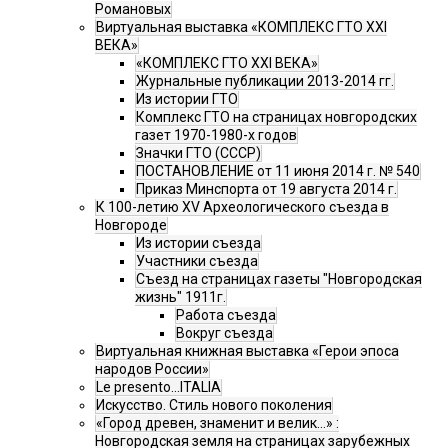
Романовых
Виртуальная выставка «КОМПЛЕКС ГТО XXI
ВЕКА»
«КОМПЛЕКС ГТО XXI ВЕКА»
Журнальные публикации 2013-2014 гг.
Из истории ГТО
Комплекс ГТО на страницах новгородских
газет 1970-1980-х годов
Значки ГТО (СССР)
ПОСТАНОВЛЕНИЕ от 11 июня 2014 г. № 540
Приказ Минспорта от 19 августа 2014 г.
К 100-летию XV Археологического съезда в
Новгороде
Из истории съезда
Участники съезда
Cъезд на страницах газеты "Новгородская
жизнь" 1911г.
Работа съезда
Вокруг съезда
Виртуальная книжная выставка «Герои эпоса
народов России»
Le presento...ITALIA
Искусство. Стиль нового поколения
«Город древен, знаменит и велик…» :
Новгородская земля на страницах зарубежных