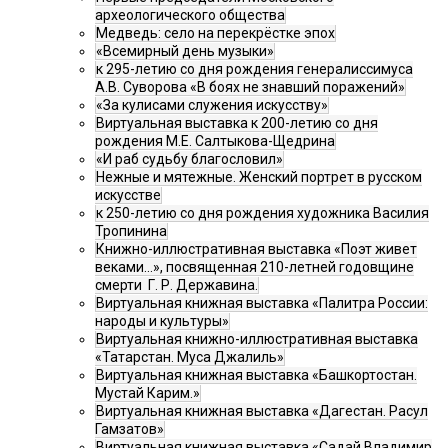
археологического общества
Медведь: село на перекрёстке эпох
«Всемирный день музыки»
к 295-летию со дня рождения генералиссимуса
А.В. Суворова «В боях не знавший поражений»
«За кулисами служения искусству»
Виртуальная выставка к 200-летию со дня
рождения М.Е. Салтыкова-Щедрина
«И раб судьбу благословил»
Нежные и мятежные. Женский портрет в русском
искусстве
к 250-летию со дня рождения художника Василия
Тропинина
Книжно-иллюстративная выставка «Поэт живет
веками…», посвященная 210-летней годовщине
смерти Г. Р. Державина.
Виртуальная книжная выставка «Палитра России:
народы и культуры»
Виртуальная книжно-иллюстративная выставка
«Татарстан. Муса Джалиль»
Виртуальная книжная выставка «Башкортостан.
Мустай Карим.»
Виртуальная книжная выставка «Дагестан. Расул
Гамзатов»
Виртуальная книжная выставка «Садай Владимир