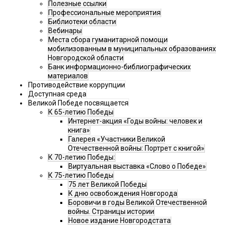
Полезные ссылки
Профессиональные мероприятия
Библиотеки области
Вебинары
Места сбора гуманитарной помощи
мобилизованным в муниципальных образованиях
Новгородской области
Банк информационно-библиографических
материалов
Противодействие коррупции
Доступная среда
Великой Победе посвящается
К 65-летию Победы
Интернет-акция «Годы войны: человек и
книга»
Галерея «Участники Великой
Отечественной войны: Портрет с книгой»
К 70-летию Победы:
Виртуальная выставка «Слово о Победе»
К 75-летию Победы
75 лет Великой Победы
К дню освобождения Новгорода
Боровичи в годы Великой Отечественной
войны. Страницы истории
Новое издание Новгородстата