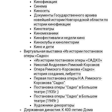
Кинофикация
Синема
Киносеть
Документы Государственного архива
новейшей истории Новгородской области по
истории кинофикации
Кинотеатры
Киномеханики
Кинофестивали и недели кино
Киноклубы и кинолектории
Кино и дети
Виртуальная выставка «Из истории постановок
оперы «Садко»
«Из истории постановок оперы «САДКО»
Николай Андреевич Римский-Корсаков
Опера Римского-Корсакова «Садко»:
история создания, либретто
Первая постановка оперы Н.А. Римского-
Корсакова "Садко"
Постановка оперы "Садко" в Большом
театре (1935г.)
Постановка оперы "Садко" в Большом
театре (1949г.)
Художники-декораторы
Державная династия. К 400-летию Дома