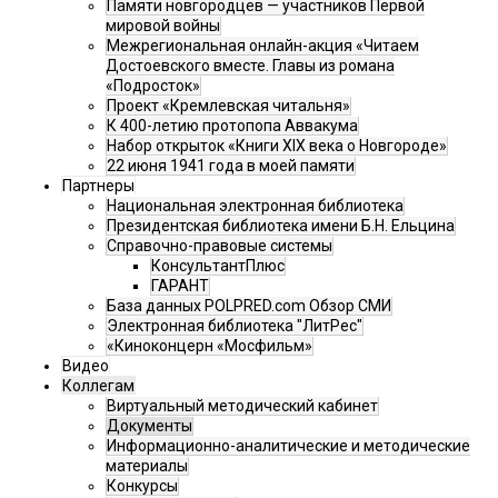
Памяти новгородцев — участников Первой
мировой войны
Межрегиональная онлайн-акция «Читаем
Достоевского вместе. Главы из романа
«Подросток»
Проект «Кремлевская читальня»
К 400-летию протопопа Аввакума
Набор открыток «Книги XIX века о Новгороде»
22 июня 1941 года в моей памяти
Партнеры
Национальная электронная библиотека
Президентская библиотека имени Б.Н. Ельцина
Справочно-правовые системы
КонсультантПлюс
ГАРАНТ
База данных POLPRED.com Обзор СМИ
Электронная библиотека "ЛитРес"
«Киноконцерн «Мосфильм»
Видео
Коллегам
Виртуальный методический кабинет
Документы
Информационно-аналитические и методические
материалы
Конкурсы