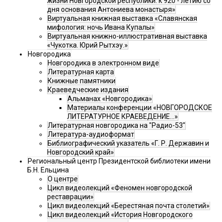
жизни Новгородской республики: к 920 - летию со
дня основания Антониева монастыря»
Виртуальная книжная выставка «Славянская
мифология: ночь Ивана Купалы»
Виртуальная книжно-иллюстративная выставка
«Чукотка. Юрий Рытхэу.»
Новгородика
Новгородика в электронном виде
Литературная карта
Книжные памятники
Краеведческие издания
Альманах «Новгородика»
Материалы конференции «НОВГОРОДСКОЕ
ЛИТЕРАТУРНОЕ КРАЕВЕДЕНИЕ...»
Литературная новгородика на "Радио-53"
Литература-аудиоформат
Библиографический указатель «Г. Р. Державин и
Новгородский край»
Региональный центр Президентской библиотеки имени
Б.Н. Ельцина
О центре
Цикл видеолекций «Феномен новгородской
реставрации»
Цикл видеолекций «Берестяная почта столетий»
Цикл видеолекций «История Новгородского