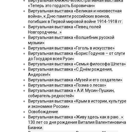
Виртуальная книжно-иллюстративная выставка
«Теперь это гордость Боровичан»
Виртуальная выставка «Великая и неизвестная
война», к Дню памяти российских воинов,
погибших в Первой мировой войне 1914-1918 гг.
Виртуальная выставка «Певец полей
Новгородчины…»
Виртуальная выставка «Волшебник русской
музыки»
Виртуальная выставка «Гоголь в искусстве»
Виртуальная выставка «Борис Годунов – от слуги
до Государя всея Руси»
Виртуальная выставка «Семья философа Шпета»
Виртуальная выставка «С Днём рождения,
Андерсен!»
Виртуальная выставка «Музей и его создатели»
Виртуальная выставка «Поэма о лесах»
Виртуальная выставка « А.И. Мусин-Пушкин,
собиратель редкостей»
Виртуальная выставка «Крым в истории, культуре
и экономике России»
Освобождение
Виртуальная выставка «Живу здесь как в раю…»:
130 лет со дня рождения Виталия Валентиновича
Бианки.