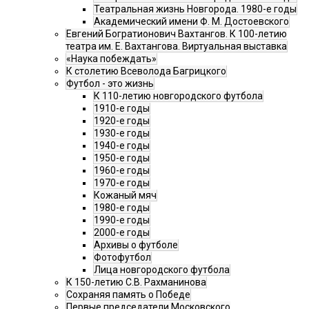
Театральная жизнь Новгорода. 1980-е годы
Академический имени Ф. М. Достоевского
Евгений Богратионович Вахтангов. К 100-летию
театра им. Е. Вахтангова. Виртуальная выставка
«Наука побеждать»
К столетию Всеволода Багрицкого
Футбол - это жизнь
К 110-летию новгородского футбола
1910-е годы
1920-е годы
1930-е годы
1940-е годы
1950-е годы
1960-е годы
1970-е годы
Кожаный мяч
1980-е годы
1990-е годы
2000-е годы
Архивы о футболе
Фотофутбол
Лица новгородского футбола
К 150-летию С.В. Рахманинова
Сохраняя память о Победе
Первые председатели Московского