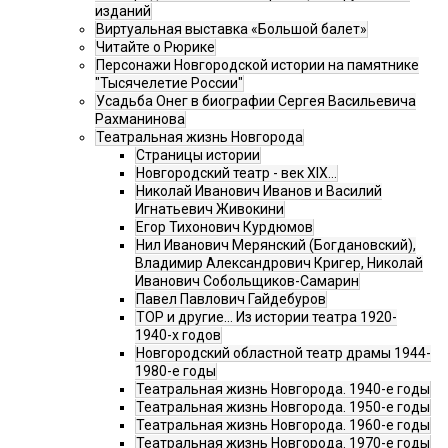
изданий
Виртуальная выставка «Большой балет»
Читайте о Рюрике
Персонажи Новгородской истории на памятнике
"Тысячелетие России"
Усадьба Онег в биографии Сергея Васильевича
Рахманинова
Театральная жизнь Новгорода
Страницы истории
Новгородский театр - век XIX…
Николай Иванович Иванов и Василий
Игнатьевич Живокини
Егор Тихонович Курдюмов
Нил Иванович Мерянский (Богдановский),
Владимир Александрович Кригер, Николай
Иванович Собольщиков-Самарин
Павел Павлович Гайдебуров
ТОР и другие… Из истории театра 1920-
1940-х годов
Новгородский областной театр драмы 1944-
1980-е годы
Театральная жизнь Новгорода. 1940-е годы
Театральная жизнь Новгорода. 1950-е годы
Театральная жизнь Новгорода. 1960-е годы
Театральная жизнь Новгорода. 1970-е годы