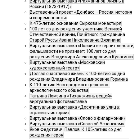
Виртуальная выставка «Рахманинов. Жизнь в
России (1873-1917)»
Выставочный проект «Донбасс – Россия: история
и современность»
К 475-летию основания Сыркова монастыря
100 лет со дня рождения участника Великой
Отечественной войны, Почётного гражданина
Старой Руссы Ивана Николаевича Вязинина
Виртуальная выставка «Поэзия не терпит лености,
фальшивости не признаёт: 100 лет со дня
рождения Владимира Александровича Кулагина»
Виртуальная выставка «Московский
художественный театр»
Долгая счастливая жизнь: к 100-летию со дня
рождения Владимира Владимировича Гормина
К 110-летию Новгородского церковно-
археологического общества
Татьяна Ломзина «Тихая жизнь вещей»
виртуальная фотовыставка
Виртуальная выставка «Десятинная улица:
страницы истории»
Виртуальная выставка «Слово о филармонии»
Виртуальная выставка «Слово об Успенском».
Яков Федотович Павлов. К 105-летию со дня
рождения героя