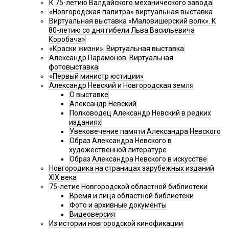
К 75-летию Валдайского механического завода
«Новгородская палитра» виртуальная выставка
Виртуальная выставка «Маловишерский волк». К
80-летию со дня гибели Льва Васильевича
Коробача»
«Краски жизни». Виртуальная выставка
Александр Парамонов. Виртуальная
фотовыставка
«Первый министр юстиции»
Александр Невский и Новгородская земля
О выставке
Александр Невский
Полководец Александр Невский в редких
изданиях
Увековечение памяти Александра Невского
Образ Александра Невского в
художественной литературе
Образ Александра Невского в искусстве
Новгородика на страницах зарубежных изданий
XIX века
75-летие Новгородской областной библиотеки
Время и лица областной библиотеки
Фото и архивные документы
Видеоверсия
Из истории новгородской кинофикации