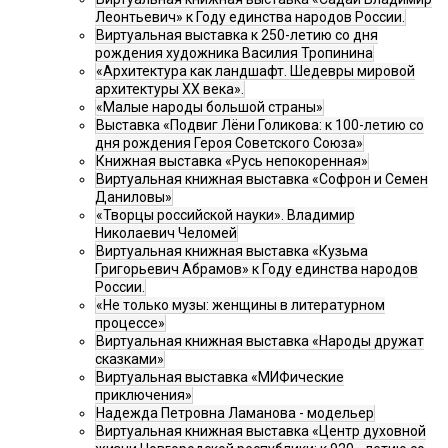
Леонтьевич» к Году единства народов России.
Виртуальная выставка к 250-летию со дня
рождения художника Василия Тропинина
«Архитектура как ландшафт. Шедевры мировой
архитектуры XX века».
«Малые народы большой страны»
Выставка «Подвиг Лёни Голикова: к 100-летию со
дня рождения Героя Советского Союза»
Книжная выставка «Русь непокоренная»
Виртуальная книжная выставка «Софрон и Семен
Даниловы»
«Творцы российской науки». Владимир
Николаевич Челомей
Виртуальная книжная выставка «Кузьма
Григорьевич Абрамов» к Году единства народов
России.
«Не только музы: женщины в литературном
процессе»
Виртуальная книжная выставка «Народы дружат
сказками»
Виртуальная выставка «МИФические
приключения»
Надежда Петровна Ламанова - модельер
Виртуальная книжная выставка «Центр духовной