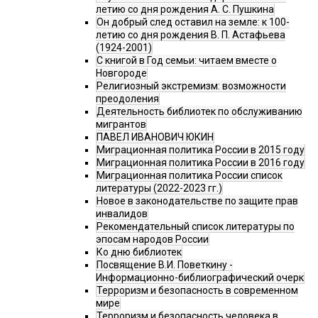
летию со дня рождения А. С. Пушкина
Он добрый след оставил на земле: к 100-
летию со дня рождения В. П. Астафьева
(1924-2001)
С книгой в Год семьи: читаем вместе о
Новгороде
Религиозный экстремизм: возможности
преодоления
Деятельность библиотек по обслуживанию
мигрантов
ПАВЕЛ ИВАНОВИЧ ЮКИН
Миграционная политика России в 2015 году
Миграционная политика России в 2016 году
Миграционная политика России список
литературы (2022-2023 гг.)
Новое в законодательстве по защите прав
инвалидов
Рекомендательный список литературы по
эпосам народов России
Ко дню библиотек
Посвящение В.И. Поветкину -
Информационно-библиографический очерк
Терроризм и безопасность в современном
мире
Терроризм и безопасность человека в