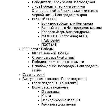
Победители. Герои земли Новгородской
Лица Победы: участники Великой
Отечественной войны и труженики тыла в
мирной жизни Новгородского края
ВЕЧНЫЙ ОГОНЬ
Воины-освободители Новгорода
Вечный огонь в Новгородском кремле
Каберов Игорь Александрович
ФАДЕЕВА (Костюхина) АННА
ПАВЛОВНА
ПОСТ №1
К 80-летию Победы
80 лет Великой Победы
Страницы семейной славы
Победившие – навечно в памяти
Освобождение Новгорода и Новгородской
земли
Суды истории
Виртуальная выставка - Герои подполья
Герои подполья. О выставке.
Волотовское подполье
О выставке
Книги
Периодические издания
Архивные документы