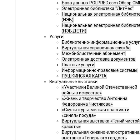
База данных POLPRED.com Обзор СМ
Электронная библиотека "ЛитРес"
Национальная электронная библиот
(НЭБ)
Национальная электронная библиот
(НЭБ.ДЕТИ)
Услуги
Библиотечно-информационные услу
Виртуальная справочная служба
Межбиблиотечный абонемент
Электронная доставка документов
Платные услуги
Информационно-правовые системы
ПУШКИНСКАЯ КАРТА
Виртуальные выставки
«Участники Великой Отечественной
войны в искусстве»
«Жизнь и творчество Антонина
Федоровича Чистякова»
«Скульптуры, мелкая пластика и
«синяя» посуда»
Виртуальная выставка «Гений чистой
красоты»
Виртуальная книжно-иллюстративна
выставка «Теперь это гордость