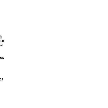
й
ных
ой
ава
25