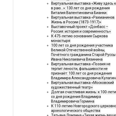
Виртуальная выставка «Живу здесь 
в раю…»: 130 лет со дня рождения
Виталия Валентиновича Бианки.
Виртуальная выставка «Рахманинов.
Жизнь в России (1873-1917)»
Выставочный проект «Донбасс –
Россия: история и современность»
К 475-летию основания Сыркова
монастыря
100 лет со дня рождения участника
Великой Отечественной войны,
Почётного гражданина Старой Руссы
Ивана Николаевича Вязинина
Виртуальная выставка «Поэзия не
терпит лености, фальшивости не
признаёт: 100 лет со дня рождения
Владимира Александровича Кулагин
Виртуальная выставка «Московский
художественный театр»
Долгая счастливая жизнь: к 100-лет
со дня рождения Владимира
Владимировича Гормина
К 110-летию Новгородского церковн
археологического общества
Татьяна Ломзина «Тихая жизнь веще