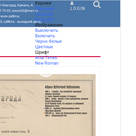
Кернинг
 Новгород, Кремль, 4;
Обычный
LOGIN
77-75-30, nounb53@mail.ru
Средний
ежим работы:
Большой
00; суббота - выходной день
Изображения
Выключить
Включить
Черно-белые
Цветные
Шрифт
Arial
Times
New Roman
.