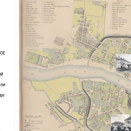
НОЕ
ий
ели
де