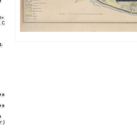
и
е»:
 С.
4-
 в
 в
и
г.)