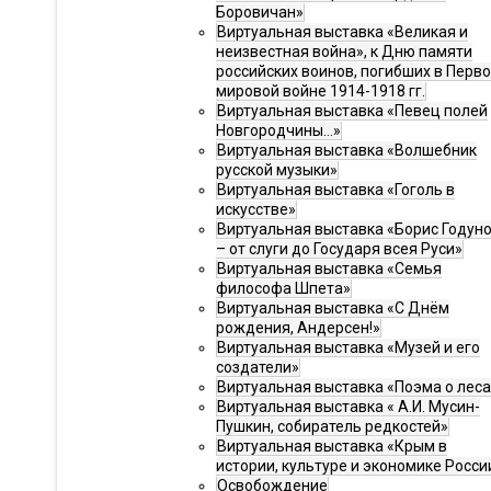
Боровичан»
Виртуальная выставка «Великая и
неизвестная война», к Дню памяти
российских воинов, погибших в Перв
мировой войне 1914-1918 гг.
Виртуальная выставка «Певец полей
Новгородчины…»
Виртуальная выставка «Волшебник
русской музыки»
Виртуальная выставка «Гоголь в
искусстве»
Виртуальная выставка «Борис Годун
– от слуги до Государя всея Руси»
Виртуальная выставка «Семья
философа Шпета»
Виртуальная выставка «С Днём
рождения, Андерсен!»
Виртуальная выставка «Музей и его
создатели»
Виртуальная выставка «Поэма о леса
Виртуальная выставка « А.И. Мусин-
Пушкин, собиратель редкостей»
Виртуальная выставка «Крым в
истории, культуре и экономике Росси
Освобождение