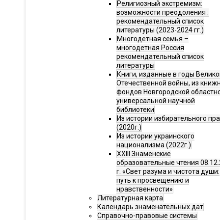
Религиозный экстремизм:
возможности преодоления :
рекомендательный список
литературы (2023-2024 гг.)
Многодетная семья –
многодетная Россия
рекомендательный список
литературы
Книги, изданные в годы Велико
Отечественной войны, из книж
фондов Новгородской областн
универсальной научной
библиотеки
Из истории избирательного пр
(2020г.)
Из истории украинского
национализма (2022г.)
XXIII Знаменские
образовательные чтения 08.12.
г. «Свет разума и чистота души:
путь к просвещению и
нравственности»
Литературная карта
Календарь знаменательных дат
Справочно-правовые системы