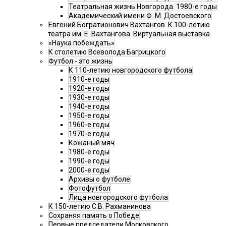
Театральная жизнь Новгорода. 1980-е годы
Академический имени Ф. М. Достоевского
Евгений Богратионович Вахтангов. К 100-летию
театра им. Е. Вахтангова. Виртуальная выставка
«Наука побеждать»
К столетию Всеволода Багрицкого
Футбол - это жизнь
К 110-летию новгородского футбола
1910-е годы
1920-е годы
1930-е годы
1940-е годы
1950-е годы
1960-е годы
1970-е годы
Кожаный мяч
1980-е годы
1990-е годы
2000-е годы
Архивы о футболе
Фотофутбол
Лица новгородского футбола
К 150-летию С.В. Рахманинова
Сохраняя память о Победе
Первые председатели Московского