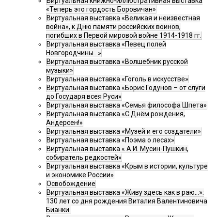
Виртуальная книжно-иллюстративная выставка
«Теперь это гордость Боровичан»
Виртуальная выставка «Великая и неизвестная
война», к Дню памяти российских воинов,
погибших в Первой мировой войне 1914-1918 гг.
Виртуальная выставка «Певец полей
Новгородчины…»
Виртуальная выставка «Волшебник русской
музыки»
Виртуальная выставка «Гоголь в искусстве»
Виртуальная выставка «Борис Годунов – от слуги
до Государя всея Руси»
Виртуальная выставка «Семья философа Шпета»
Виртуальная выставка «С Днём рождения,
Андерсен!»
Виртуальная выставка «Музей и его создатели»
Виртуальная выставка «Поэма о лесах»
Виртуальная выставка « А.И. Мусин-Пушкин,
собиратель редкостей»
Виртуальная выставка «Крым в истории, культуре
и экономике России»
Освобождение
Виртуальная выставка «Живу здесь как в раю…»:
130 лет со дня рождения Виталия Валентиновича
Бианки.