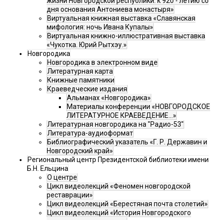
жизни Новгородской республики: к 920 - летию со
дня основания Антониева монастыря»
Виртуальная книжная выставка «Славянская
мифология: ночь Ивана Купалы»
Виртуальная книжно-иллюстративная выставка
«Чукотка. Юрий Рытхэу.»
Новгородика
Новгородика в электронном виде
Литературная карта
Книжные памятники
Краеведческие издания
Альманах «Новгородика»
Материалы конференции «НОВГОРОДСКОЕ
ЛИТЕРАТУРНОЕ КРАЕВЕДЕНИЕ...»
Литературная новгородика на "Радио-53"
Литература-аудиоформат
Библиографический указатель «Г. Р. Державин и
Новгородский край»
Региональный центр Президентской библиотеки имени
Б.Н. Ельцина
О центре
Цикл видеолекций «Феномен новгородской
реставрации»
Цикл видеолекций «Берестяная почта столетий»
Цикл видеолекций «История Новгородского