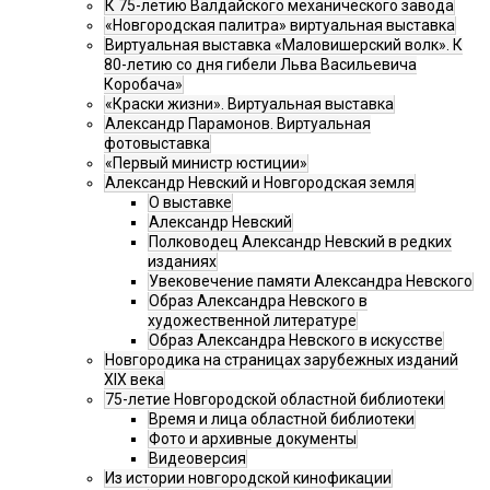
К 75-летию Валдайского механического завода
«Новгородская палитра» виртуальная выставка
Виртуальная выставка «Маловишерский волк». К
80-летию со дня гибели Льва Васильевича
Коробача»
«Краски жизни». Виртуальная выставка
Александр Парамонов. Виртуальная
фотовыставка
«Первый министр юстиции»
Александр Невский и Новгородская земля
О выставке
Александр Невский
Полководец Александр Невский в редких
изданиях
Увековечение памяти Александра Невского
Образ Александра Невского в
художественной литературе
Образ Александра Невского в искусстве
Новгородика на страницах зарубежных изданий
XIX века
75-летие Новгородской областной библиотеки
Время и лица областной библиотеки
Фото и архивные документы
Видеоверсия
Из истории новгородской кинофикации