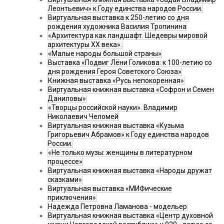
Леонтьевич» к Году единства народов России.
Виртуальная выставка к 250-летию со дня
рождения художника Василия Тропинина
«Архитектура как ландшафт. Шедевры мировой
архитектуры XX века».
«Малые народы большой страны»
Выставка «Подвиг Лёни Голикова: к 100-летию со
дня рождения Героя Советского Союза»
Книжная выставка «Русь непокоренная»
Виртуальная книжная выставка «Софрон и Семен
Даниловы»
«Творцы российской науки». Владимир
Николаевич Челомей
Виртуальная книжная выставка «Кузьма
Григорьевич Абрамов» к Году единства народов
России.
«Не только музы: женщины в литературном
процессе»
Виртуальная книжная выставка «Народы дружат
сказками»
Виртуальная выставка «МИФические
приключения»
Надежда Петровна Ламанова - модельер
Виртуальная книжная выставка «Центр духовной