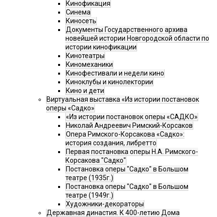
Кинофикация
Синема
Киносеть
Документы Государственного архива
новейшей истории Новгородской области по
истории кинофикации
Кинотеатры
Киномеханики
Кинофестивали и недели кино
Киноклубы и кинолектории
Кино и дети
Виртуальная выставка «Из истории постановок
оперы «Садко»
«Из истории постановок оперы «САДКО»
Николай Андреевич Римский-Корсаков
Опера Римского-Корсакова «Садко»:
история создания, либретто
Первая постановка оперы Н.А. Римского-
Корсакова "Садко"
Постановка оперы "Садко" в Большом
театре (1935г.)
Постановка оперы "Садко" в Большом
театре (1949г.)
Художники-декораторы
Державная династия. К 400-летию Дома