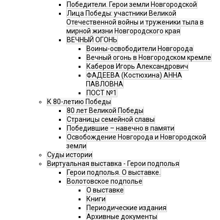
Победители. Герои земли Новгородской
Лица Победы: участники Великой
Отечественной войны и труженики тыла в
мирной жизни Новгородского края
ВЕЧНЫЙ ОГОНЬ
Воины-освободители Новгорода
Вечный огонь в Новгородском кремле
Каберов Игорь Александрович
ФАДЕЕВА (Костюхина) АННА
ПАВЛОВНА
ПОСТ №1
К 80-летию Победы
80 лет Великой Победы
Страницы семейной славы
Победившие – навечно в памяти
Освобождение Новгорода и Новгородской
земли
Суды истории
Виртуальная выставка - Герои подполья
Герои подполья. О выставке.
Волотовское подполье
О выставке
Книги
Периодические издания
Архивные документы