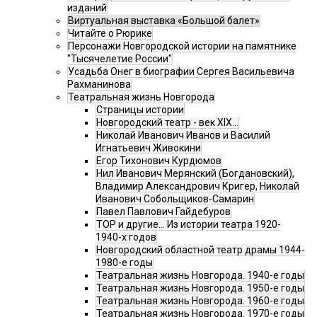
изданий
Виртуальная выставка «Большой балет»
Читайте о Рюрике
Персонажи Новгородской истории на памятнике
"Тысячелетие России"
Усадьба Онег в биографии Сергея Васильевича
Рахманинова
Театральная жизнь Новгорода
Страницы истории
Новгородский театр - век XIX…
Николай Иванович Иванов и Василий
Игнатьевич Живокини
Егор Тихонович Курдюмов
Нил Иванович Мерянский (Богдановский),
Владимир Александрович Кригер, Николай
Иванович Собольщиков-Самарин
Павел Павлович Гайдебуров
ТОР и другие… Из истории театра 1920-
1940-х годов
Новгородский областной театр драмы 1944-
1980-е годы
Театральная жизнь Новгорода. 1940-е годы
Театральная жизнь Новгорода. 1950-е годы
Театральная жизнь Новгорода. 1960-е годы
Театральная жизнь Новгорода. 1970-е годы