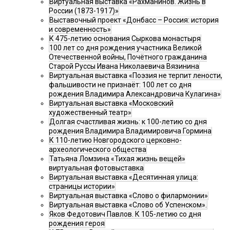
Виртуальная выставка «Рахманинов. Жизнь в
России (1873-1917)»
Выставочный проект «Донбасс – Россия: история
и современность»
К 475-летию основания Сыркова монастыря
100 лет со дня рождения участника Великой
Отечественной войны, Почётного гражданина
Старой Руссы Ивана Николаевича Вязинина
Виртуальная выставка «Поэзия не терпит лености,
фальшивости не признаёт: 100 лет со дня
рождения Владимира Александровича Кулагина»
Виртуальная выставка «Московский
художественный театр»
Долгая счастливая жизнь: к 100-летию со дня
рождения Владимира Владимировича Гормина
К 110-летию Новгородского церковно-
археологического общества
Татьяна Ломзина «Тихая жизнь вещей»
виртуальная фотовыставка
Виртуальная выставка «Десятинная улица:
страницы истории»
Виртуальная выставка «Слово о филармонии»
Виртуальная выставка «Слово об Успенском».
Яков Федотович Павлов. К 105-летию со дня
рождения героя