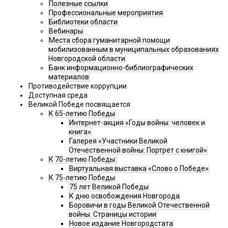
Полезные ссылки
Профессиональные мероприятия
Библиотеки области
Вебинары
Места сбора гуманитарной помощи
мобилизованным в муниципальных образованиях
Новгородской области
Банк информационно-библиографических
материалов
Противодействие коррупции
Доступная среда
Великой Победе посвящается
К 65-летию Победы
Интернет-акция «Годы войны: человек и
книга»
Галерея «Участники Великой
Отечественной войны: Портрет с книгой»
К 70-летию Победы:
Виртуальная выставка «Слово о Победе»
К 75-летию Победы
75 лет Великой Победы
К дню освобождения Новгорода
Боровичи в годы Великой Отечественной
войны. Страницы истории
Новое издание Новгородстата