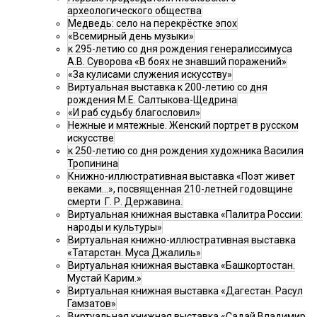
археологического общества
Медведь: село на перекрёстке эпох
«Всемирный день музыки»
к 295-летию со дня рождения генералиссимуса
А.В. Суворова «В боях не знавший поражений»
«За кулисами служения искусству»
Виртуальная выставка к 200-летию со дня
рождения М.Е. Салтыкова-Щедрина
«И раб судьбу благословил»
Нежные и мятежные. Женский портрет в русском
искусстве
к 250-летию со дня рождения художника Василия
Тропинина
Книжно-иллюстративная выставка «Поэт живет
веками…», посвященная 210-летней годовщине
смерти Г. Р. Державина.
Виртуальная книжная выставка «Палитра России:
народы и культуры»
Виртуальная книжно-иллюстративная выставка
«Татарстан. Муса Джалиль»
Виртуальная книжная выставка «Башкортостан.
Мустай Карим.»
Виртуальная книжная выставка «Дагестан. Расул
Гамзатов»
Виртуальная книжная выставка «Садай Владимир