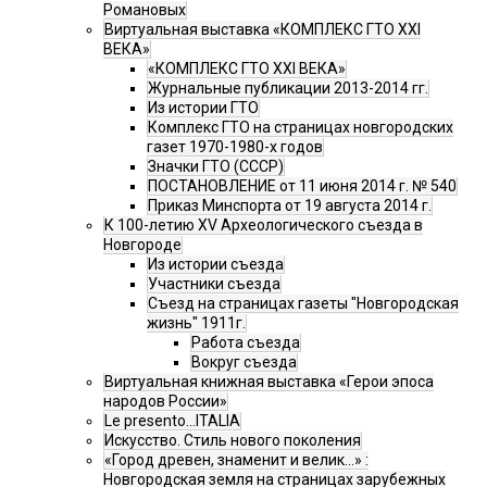
Романовых
Виртуальная выставка «КОМПЛЕКС ГТО XXI
ВЕКА»
«КОМПЛЕКС ГТО XXI ВЕКА»
Журнальные публикации 2013-2014 гг.
Из истории ГТО
Комплекс ГТО на страницах новгородских
газет 1970-1980-х годов
Значки ГТО (СССР)
ПОСТАНОВЛЕНИЕ от 11 июня 2014 г. № 540
Приказ Минспорта от 19 августа 2014 г.
К 100-летию XV Археологического съезда в
Новгороде
Из истории съезда
Участники съезда
Cъезд на страницах газеты "Новгородская
жизнь" 1911г.
Работа съезда
Вокруг съезда
Виртуальная книжная выставка «Герои эпоса
народов России»
Le presento...ITALIA
Искусство. Стиль нового поколения
«Город древен, знаменит и велик…» :
Новгородская земля на страницах зарубежных