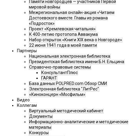
Памяти новгородцев — участников Первой
мировой войны
Межрегиональная онлайн-акция «Читаем
Достоевского вместе. Главы из романа
«Подросток»
Проект «Кремлевская читальня»
К 400-летию протопопа Аввакума
Набор открыток «Книги XIX века о Новгороде»
22 июня 1941 года в моей памяти
Партнеры
Национальная электронная библиотека
Президентская библиотека имени Б.Н. Ельцина
Справочно-правовые системы
КонсультантПлюс
ГАРАНТ
База данных POLPRED.com Обзор СМИ
Электронная библиотека "ЛитРес"
«Киноконцерн «Мосфильм»
Видео
Коллегам
Виртуальный методический кабинет
Документы
Информационно-аналитические и методические
материалы
Конкурсы