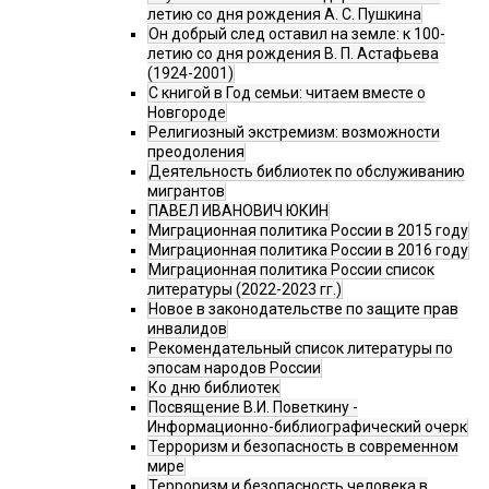
летию со дня рождения А. С. Пушкина
Он добрый след оставил на земле: к 100-
летию со дня рождения В. П. Астафьева
(1924-2001)
С книгой в Год семьи: читаем вместе о
Новгороде
Религиозный экстремизм: возможности
преодоления
Деятельность библиотек по обслуживанию
мигрантов
ПАВЕЛ ИВАНОВИЧ ЮКИН
Миграционная политика России в 2015 году
Миграционная политика России в 2016 году
Миграционная политика России список
литературы (2022-2023 гг.)
Новое в законодательстве по защите прав
инвалидов
Рекомендательный список литературы по
эпосам народов России
Ко дню библиотек
Посвящение В.И. Поветкину -
Информационно-библиографический очерк
Терроризм и безопасность в современном
мире
Терроризм и безопасность человека в