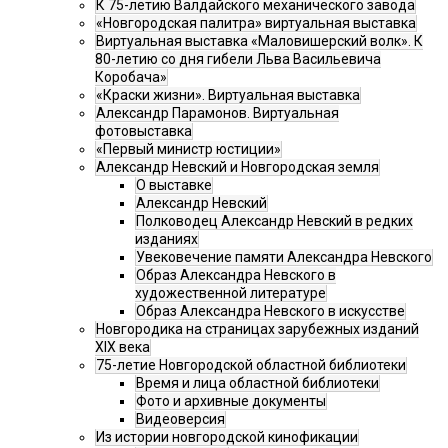
К 75-летию Валдайского механического завода
«Новгородская палитра» виртуальная выставка
Виртуальная выставка «Маловишерский волк». К
80-летию со дня гибели Льва Васильевича
Коробача»
«Краски жизни». Виртуальная выставка
Александр Парамонов. Виртуальная
фотовыставка
«Первый министр юстиции»
Александр Невский и Новгородская земля
О выставке
Александр Невский
Полководец Александр Невский в редких
изданиях
Увековечение памяти Александра Невского
Образ Александра Невского в
художественной литературе
Образ Александра Невского в искусстве
Новгородика на страницах зарубежных изданий
XIX века
75-летие Новгородской областной библиотеки
Время и лица областной библиотеки
Фото и архивные документы
Видеоверсия
Из истории новгородской кинофикации