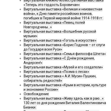
Виртуальная книжно-иллюстративная выставка
«Теперь это гордость Боровичан»
Виртуальная выставка «Великая и неизвестная
война», к Дню памяти российских воинов,
погибших в Первой мировой войне 1914-1918 гг.
Виртуальная выставка «Певец полей
Новгородчины…»
Виртуальная выставка «Волшебник русской
музыки»
Виртуальная выставка «Гоголь в искусстве»
Виртуальная выставка «Борис Годунов – от слуги
до Государя всея Руси»
Виртуальная выставка «Семья философа Шпета»
Виртуальная выставка «С Днём рождения,
Андерсен!»
Виртуальная выставка «Музей и его создатели»
Виртуальная выставка «Поэма о лесах»
Виртуальная выставка « А.И. Мусин-Пушкин,
собиратель редкостей»
Виртуальная выставка «Крым в истории, культуре
и экономике России»
Освобождение
Виртуальная выставка «Живу здесь как в раю…»:
130 лет со дня рождения Виталия Валентиновича
Бианки.