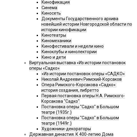
Кинофикация
Синема
Киносеть
Документы Государственного архива
новейшей истории Новгородской области по
истории кинофикации
Кинотеатры
Киномеханики
Кинофестивали и недели кино
Киноклубы и кинолектории
Кино и дети
Виртуальная выставка «Из истории постановок
оперы «Садко»
«Из истории постановок оперы «САДКО»
Николай Андреевич Римский-Корсаков
Опера Римского-Корсакова «Садко»:
история создания, либретто
Первая постановка оперы Н.А. Римского-
Корсакова "Садко"
Постановка оперы "Садко" в Большом
театре (1935г.)
Постановка оперы "Садко" в Большом
театре (1949г.)
Художники-декораторы
Державная династия. К 400-летию Дома