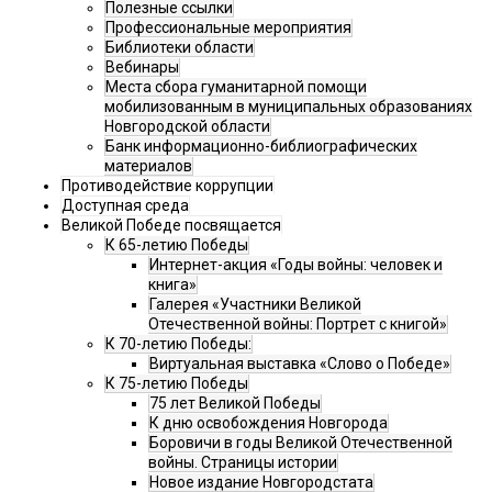
Полезные ссылки
Профессиональные мероприятия
Библиотеки области
Вебинары
Места сбора гуманитарной помощи
мобилизованным в муниципальных образованиях
Новгородской области
Банк информационно-библиографических
материалов
Противодействие коррупции
Доступная среда
Великой Победе посвящается
К 65-летию Победы
Интернет-акция «Годы войны: человек и
книга»
Галерея «Участники Великой
Отечественной войны: Портрет с книгой»
К 70-летию Победы:
Виртуальная выставка «Слово о Победе»
К 75-летию Победы
75 лет Великой Победы
К дню освобождения Новгорода
Боровичи в годы Великой Отечественной
войны. Страницы истории
Новое издание Новгородстата