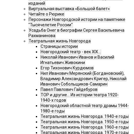
изданий
Виртуальная выставка «Большой балет»
Читайте о Рюрике
Персонажи Новгородской истории на памятнике
"Тысячелетие России"
Усадьба Онег в биографии Сергея Васильевича
Рахманинова
Театральная жизнь Новгорода
Страницы истории
Новгородский театр - век XIX…
Николай Иванович Иванов и Василий
Игнатьевич Живокини
Егор Тихонович Курдюмов
Нил Иванович Мерянский (Богдановский),
Владимир Александрович Кригер, Николай
Иванович Собольщиков-Самарин
Павел Павлович Гайдебуров
ТОР и другие… Из истории театра 1920-
1940-х годов
Новгородский областной театр драмы 1944-
1980-е годы
Театральная жизнь Новгорода. 1940-е годы
Театральная жизнь Новгорода. 1950-е годы
Театральная жизнь Новгорода. 1960-е годы
Театральная жизнь Новгорода. 1970-е годы