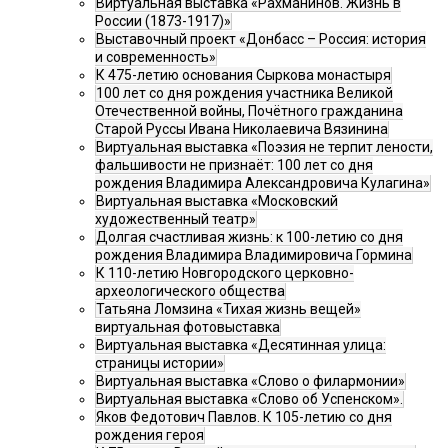
Виртуальная выставка «Рахманинов. Жизнь в
России (1873-1917)»
Выставочный проект «Донбасс – Россия: история
и современность»
К 475-летию основания Сыркова монастыря
100 лет со дня рождения участника Великой
Отечественной войны, Почётного гражданина
Старой Руссы Ивана Николаевича Вязинина
Виртуальная выставка «Поэзия не терпит лености,
фальшивости не признаёт: 100 лет со дня
рождения Владимира Александровича Кулагина»
Виртуальная выставка «Московский
художественный театр»
Долгая счастливая жизнь: к 100-летию со дня
рождения Владимира Владимировича Гормина
К 110-летию Новгородского церковно-
археологического общества
Татьяна Ломзина «Тихая жизнь вещей»
виртуальная фотовыставка
Виртуальная выставка «Десятинная улица:
страницы истории»
Виртуальная выставка «Слово о филармонии»
Виртуальная выставка «Слово об Успенском».
Яков Федотович Павлов. К 105-летию со дня
рождения героя