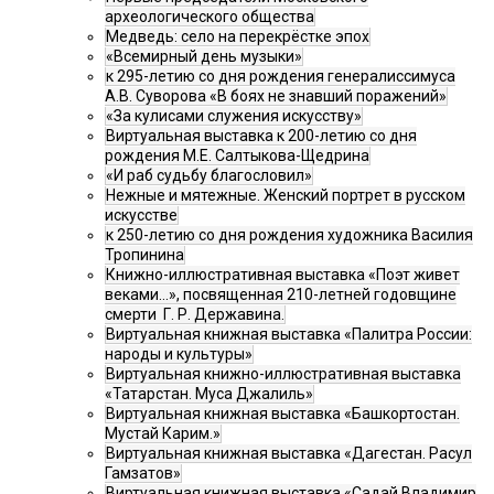
археологического общества
Медведь: село на перекрёстке эпох
«Всемирный день музыки»
к 295-летию со дня рождения генералиссимуса
А.В. Суворова «В боях не знавший поражений»
«За кулисами служения искусству»
Виртуальная выставка к 200-летию со дня
рождения М.Е. Салтыкова-Щедрина
«И раб судьбу благословил»
Нежные и мятежные. Женский портрет в русском
искусстве
к 250-летию со дня рождения художника Василия
Тропинина
Книжно-иллюстративная выставка «Поэт живет
веками…», посвященная 210-летней годовщине
смерти Г. Р. Державина.
Виртуальная книжная выставка «Палитра России:
народы и культуры»
Виртуальная книжно-иллюстративная выставка
«Татарстан. Муса Джалиль»
Виртуальная книжная выставка «Башкортостан.
Мустай Карим.»
Виртуальная книжная выставка «Дагестан. Расул
Гамзатов»
Виртуальная книжная выставка «Садай Владимир