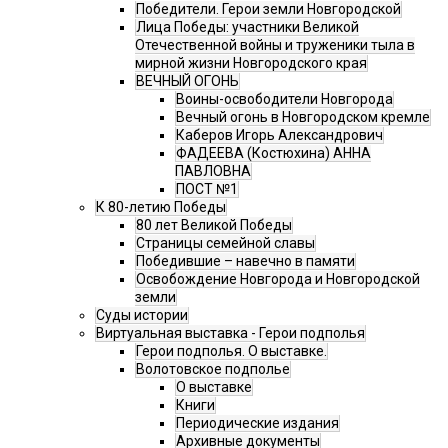
Победители. Герои земли Новгородской
Лица Победы: участники Великой
Отечественной войны и труженики тыла в
мирной жизни Новгородского края
ВЕЧНЫЙ ОГОНЬ
Воины-освободители Новгорода
Вечный огонь в Новгородском кремле
Каберов Игорь Александрович
ФАДЕЕВА (Костюхина) АННА
ПАВЛОВНА
ПОСТ №1
К 80-летию Победы
80 лет Великой Победы
Страницы семейной славы
Победившие – навечно в памяти
Освобождение Новгорода и Новгородской
земли
Суды истории
Виртуальная выставка - Герои подполья
Герои подполья. О выставке.
Волотовское подполье
О выставке
Книги
Периодические издания
Архивные документы