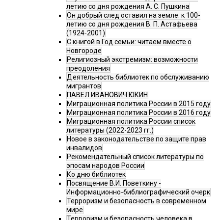
летию со дня рождения А. С. Пушкина
Он добрый след оставил на земле: к 100-
летию со дня рождения В. П. Астафьева
(1924-2001)
С книгой в Год семьи: читаем вместе о
Новгороде
Религиозный экстремизм: возможности
преодоления
Деятельность библиотек по обслуживанию
мигрантов
ПАВЕЛ ИВАНОВИЧ ЮКИН
Миграционная политика России в 2015 году
Миграционная политика России в 2016 году
Миграционная политика России список
литературы (2022-2023 гг.)
Новое в законодательстве по защите прав
инвалидов
Рекомендательный список литературы по
эпосам народов России
Ко дню библиотек
Посвящение В.И. Поветкину -
Информационно-библиографический очерк
Терроризм и безопасность в современном
мире
Терроризм и безопасность человека в