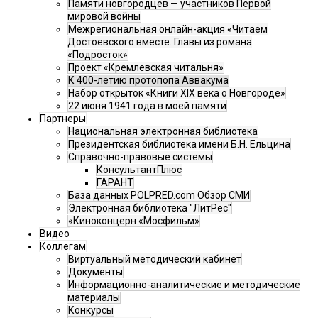
Памяти новгородцев — участников Первой
мировой войны
Межрегиональная онлайн-акция «Читаем
Достоевского вместе. Главы из романа
«Подросток»
Проект «Кремлевская читальня»
К 400-летию протопопа Аввакума
Набор открыток «Книги XIX века о Новгороде»
22 июня 1941 года в моей памяти
Партнеры
Национальная электронная библиотека
Президентская библиотека имени Б.Н. Ельцина
Справочно-правовые системы
КонсультантПлюс
ГАРАНТ
База данных POLPRED.com Обзор СМИ
Электронная библиотека "ЛитРес"
«Киноконцерн «Мосфильм»
Видео
Коллегам
Виртуальный методический кабинет
Документы
Информационно-аналитические и методические
материалы
Конкурсы