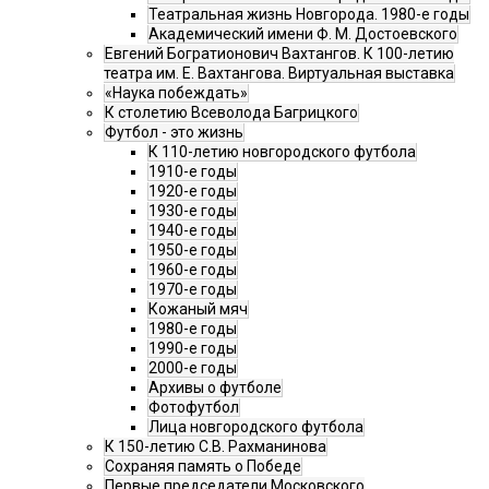
Театральная жизнь Новгорода. 1980-е годы
Академический имени Ф. М. Достоевского
Евгений Богратионович Вахтангов. К 100-летию
театра им. Е. Вахтангова. Виртуальная выставка
«Наука побеждать»
К столетию Всеволода Багрицкого
Футбол - это жизнь
К 110-летию новгородского футбола
1910-е годы
1920-е годы
1930-е годы
1940-е годы
1950-е годы
1960-е годы
1970-е годы
Кожаный мяч
1980-е годы
1990-е годы
2000-е годы
Архивы о футболе
Фотофутбол
Лица новгородского футбола
К 150-летию С.В. Рахманинова
Сохраняя память о Победе
Первые председатели Московского