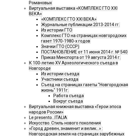
Романовых
Виртуальная выставка «КОМПЛЕКС ГТО XXI
ВЕКА»
«КОМПЛЕКС ГТО XXI ВЕКА»
Журнальные публикации 2013-2014 гг.
Из истории ГТО
Комплекс ГТО на страницах новгородских
газет 1970-1980-х годов
Значки ГТО (СССР)
ПОСТАНОВЛЕНИЕ от 11 июня 2014 г. № 540
Приказ Минспорта от 19 августа 2014 г.
К 100-летию XV Археологического съезда в
Новгороде
Из истории съезда
Участники съезда
Cъезд на страницах газеты "Новгородская
жизнь" 1911г.
Работа съезда
Вокруг съезда
Виртуальная книжная выставка «Герои эпоса
народов России»
Le presento...ITALIA
Искусство. Стиль нового поколения
«Город древен, знаменит и велик…» :
Новгородская земля на страницах зарубежных