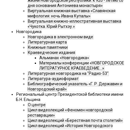
жизни Новгородской республики: к 920 - летию со
дня основания Антониева монастыря»
Виртуальная книжная выставка «Славянская
мифология: ночь Ивана Купалы»
Виртуальная книжно-иллюстративная выставка
«Чукотка. Юрий Рытхэу.»
Новгородика
Новгородика в электронном виде
Литературная карта
Книжные памятники
Краеведческие издания
Альманах «Новгородика»
Материалы конференции «НОВГОРОДСКОЕ
ЛИТЕРАТУРНОЕ КРАЕВЕДЕНИЕ...»
Литературная новгородика на "Радио-53"
Литература-аудиоформат
Библиографический указатель «Г. Р. Державин и
Новгородский край»
Региональный центр Президентской библиотеки имени
Б.Н. Ельцина
О центре
Цикл видеолекций «Феномен новгородской
реставрации»
Цикл видеолекций «Берестяная почта столетий»
Цикл видеолекций «История Новгородского