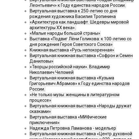
Леонтьевич» к Году единства народов России.
Виртуальная выставка к 250-летию со дня
рождения художника Василия Тропинина
«Архитектура как ландшафт. Шедевры мировой
архитектуры XX века».
«Малые народы большой страны»
Выставка «Подвиг Лёни Голикова: к 100-летию со
дня рождения Героя Советского Союза»
Книжная выставка «Русь непокоренная»
Виртуальная книжная выставка «Софрон и Семен
Даниловы»
«Творцы российской науки». Владимир
Николаевич Челомей
Виртуальная книжная выставка «Кузьма
Григорьевич Абрамов» к Году единства народов
России.
«Не только музы: женщины в литературном
процессе»
Виртуальная книжная выставка «Народы дружат
сказками»
Виртуальная выставка «МИФические
приключения»
Надежда Петровна Ламанова - модельер
Виртуальная книжная выставка «Центр духовной