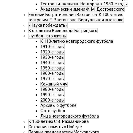
Театральная жизнь Новгорода. 1980-е годы
Академический имени Ф. М. Достоевского
Евгений Богратионович Вахтангов. К 100-летию
театра им. Е. Вахтангова. Виртуальная выставка
«Наука побеждать»
К столетию Всеволода Багрицкого
Футбол - это жизнь
К 110-летию новгородского футбола
1910-е годы
1920-е годы
1930-е годы
1940-е годы
1950-е годы
1960-е годы
1970-е годы
Кожаный мяч
1980-е годы
1990-е годы
2000-е годы
Архивы о футболе
Фотофутбол
Лица новгородского футбола
К 150-летию С.В. Рахманинова
Сохраняя память о Победе
Первые председатели Московского