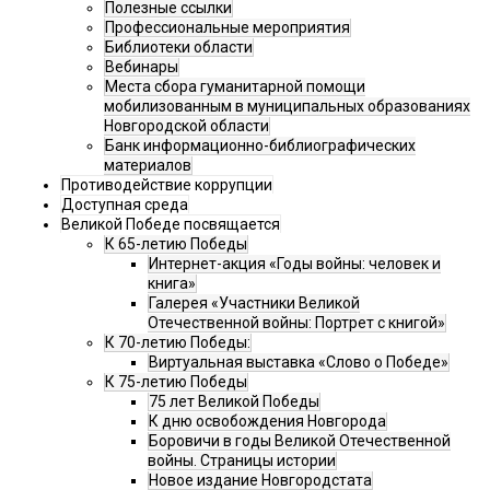
Полезные ссылки
Профессиональные мероприятия
Библиотеки области
Вебинары
Места сбора гуманитарной помощи
мобилизованным в муниципальных образованиях
Новгородской области
Банк информационно-библиографических
материалов
Противодействие коррупции
Доступная среда
Великой Победе посвящается
К 65-летию Победы
Интернет-акция «Годы войны: человек и
книга»
Галерея «Участники Великой
Отечественной войны: Портрет с книгой»
К 70-летию Победы:
Виртуальная выставка «Слово о Победе»
К 75-летию Победы
75 лет Великой Победы
К дню освобождения Новгорода
Боровичи в годы Великой Отечественной
войны. Страницы истории
Новое издание Новгородстата