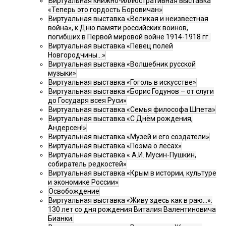
Виртуальная книжно-иллюстративная выставка
«Теперь это гордость Боровичан»
Виртуальная выставка «Великая и неизвестная
война», к Дню памяти российских воинов,
погибших в Первой мировой войне 1914-1918 гг.
Виртуальная выставка «Певец полей
Новгородчины…»
Виртуальная выставка «Волшебник русской
музыки»
Виртуальная выставка «Гоголь в искусстве»
Виртуальная выставка «Борис Годунов – от слуги
до Государя всея Руси»
Виртуальная выставка «Семья философа Шпета»
Виртуальная выставка «С Днём рождения,
Андерсен!»
Виртуальная выставка «Музей и его создатели»
Виртуальная выставка «Поэма о лесах»
Виртуальная выставка « А.И. Мусин-Пушкин,
собиратель редкостей»
Виртуальная выставка «Крым в истории, культуре
и экономике России»
Освобождение
Виртуальная выставка «Живу здесь как в раю…»:
130 лет со дня рождения Виталия Валентиновича
Бианки.