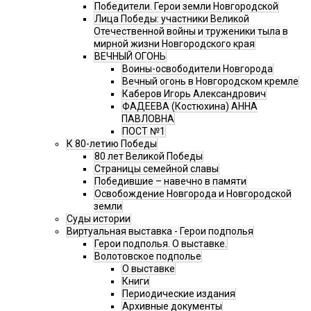
Победители. Герои земли Новгородской
Лица Победы: участники Великой
Отечественной войны и труженики тыла в
мирной жизни Новгородского края
ВЕЧНЫЙ ОГОНЬ
Воины-освободители Новгорода
Вечный огонь в Новгородском кремле
Каберов Игорь Александрович
ФАДЕЕВА (Костюхина) АННА
ПАВЛОВНА
ПОСТ №1
К 80-летию Победы
80 лет Великой Победы
Страницы семейной славы
Победившие – навечно в памяти
Освобождение Новгорода и Новгородской
земли
Суды истории
Виртуальная выставка - Герои подполья
Герои подполья. О выставке.
Волотовское подполье
О выставке
Книги
Периодические издания
Архивные документы