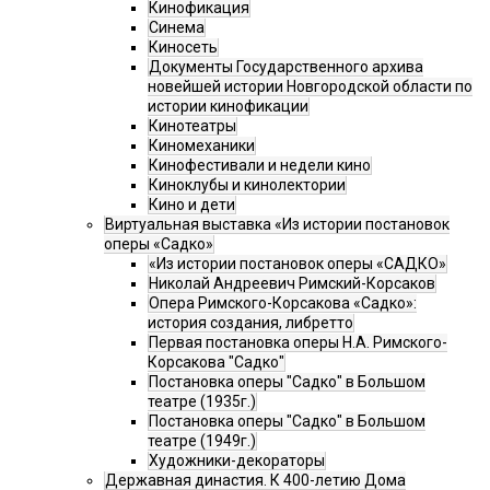
Кинофикация
Синема
Киносеть
Документы Государственного архива
новейшей истории Новгородской области по
истории кинофикации
Кинотеатры
Киномеханики
Кинофестивали и недели кино
Киноклубы и кинолектории
Кино и дети
Виртуальная выставка «Из истории постановок
оперы «Садко»
«Из истории постановок оперы «САДКО»
Николай Андреевич Римский-Корсаков
Опера Римского-Корсакова «Садко»:
история создания, либретто
Первая постановка оперы Н.А. Римского-
Корсакова "Садко"
Постановка оперы "Садко" в Большом
театре (1935г.)
Постановка оперы "Садко" в Большом
театре (1949г.)
Художники-декораторы
Державная династия. К 400-летию Дома