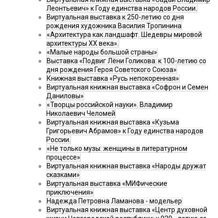
Леонтьевич» к Году единства народов России.
Виртуальная выставка к 250-летию со дня
рождения художника Василия Тропинина
«Архитектура как ландшафт. Шедевры мировой
архитектуры XX века».
«Малые народы большой страны»
Выставка «Подвиг Лёни Голикова: к 100-летию со
дня рождения Героя Советского Союза»
Книжная выставка «Русь непокоренная»
Виртуальная книжная выставка «Софрон и Семен
Даниловы»
«Творцы российской науки». Владимир
Николаевич Челомей
Виртуальная книжная выставка «Кузьма
Григорьевич Абрамов» к Году единства народов
России.
«Не только музы: женщины в литературном
процессе»
Виртуальная книжная выставка «Народы дружат
сказками»
Виртуальная выставка «МИФические
приключения»
Надежда Петровна Ламанова - модельер
Виртуальная книжная выставка «Центр духовной