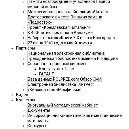
Памяти новгородцев — участников Первой
мировой войны
Межрегиональная онлайн-акция «Читаем
Достоевского вместе. Главы из романа
«Подросток»
Проект «Кремлевская читальня»
К 400-летию протопопа Аввакума
Набор открыток «Книги XIX века о Новгороде»
22 июня 1941 года в моей памяти
Партнеры
Национальная электронная библиотека
Президентская библиотека имени Б.Н. Ельцина
Справочно-правовые системы
КонсультантПлюс
ГАРАНТ
База данных POLPRED.com Обзор СМИ
Электронная библиотека "ЛитРес"
«Киноконцерн «Мосфильм»
Видео
Коллегам
Виртуальный методический кабинет
Документы
Информационно-аналитические и методические
материалы
Конкурсы