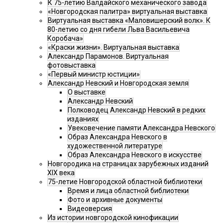
К 75-летию Валдайского механического завода
«Новгородская палитра» виртуальная выставка
Виртуальная выставка «Маловишерский волк». К
80-летию со дня гибели Льва Васильевича
Коробача»
«Краски жизни». Виртуальная выставка
Александр Парамонов. Виртуальная
фотовыставка
«Первый министр юстиции»
Александр Невский и Новгородская земля
О выставке
Александр Невский
Полководец Александр Невский в редких
изданиях
Увековечение памяти Александра Невского
Образ Александра Невского в
художественной литературе
Образ Александра Невского в искусстве
Новгородика на страницах зарубежных изданий
XIX века
75-летие Новгородской областной библиотеки
Время и лица областной библиотеки
Фото и архивные документы
Видеоверсия
Из истории новгородской кинофикации