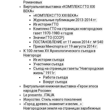
Романовых
Виртуальная выставка «КОМПЛЕКС ГТО XXI
ВЕКА»
«КОМПЛЕКС ГТО XXI ВЕКА»
Журнальные публикации 2013-2014 гг.
Из истории ГТО
Комплекс ГТО на страницах новгородских
газет 1970-1980-х годов
Значки ГТО (СССР)
ПОСТАНОВЛЕНИЕ от 11 июня 2014 г. № 540
Приказ Минспорта от 19 августа 2014 г.
К 100-летию XV Археологического съезда в
Новгороде
Из истории съезда
Участники съезда
Cъезд на страницах газеты "Новгородская
жизнь" 1911г.
Работа съезда
Вокруг съезда
Виртуальная книжная выставка «Герои эпоса
народов России»
Le presento...ITALIA
Искусство. Стиль нового поколения
«Город древен, знаменит и велик…» :
Новгородская земля на страницах зарубежных