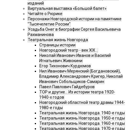
изданий
Виртуальная выставка «Большой балет»
Читайте о Рюрике
Персонажи Новгородской истории на памятнике
"Тысячелетие России"
Усадьба Онег в биографии Сергея Васильевича
Рахманинова
Театральная жизнь Новгорода
Страницы истории
Новгородский театр - век XIX…
Николай Иванович Иванов и Василий
Игнатьевич Живокини
Егор Тихонович Курдюмов
Нил Иванович Мерянский (Богдановский),
Владимир Александрович Кригер, Николай
Иванович Собольщиков-Самарин
Павел Павлович Гайдебуров
ТОР и другие… Из истории театра 1920-
1940-х годов
Новгородский областной театр драмы 1944-
1980-е годы
Театральная жизнь Новгорода. 1940-е годы
Театральная жизнь Новгорода. 1950-е годы
Театральная жизнь Новгорода. 1960-е годы
Театральная жизнь Новгорода. 1970-е годы