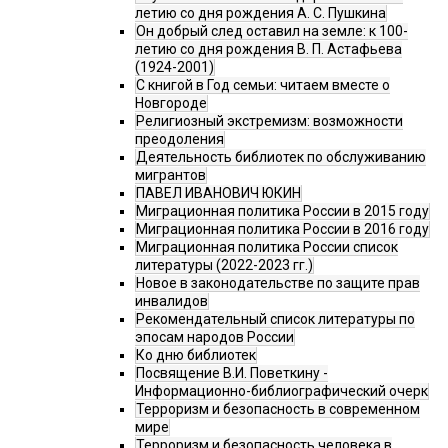
летию со дня рождения А. С. Пушкина
Он добрый след оставил на земле: к 100-
летию со дня рождения В. П. Астафьева
(1924-2001)
С книгой в Год семьи: читаем вместе о
Новгороде
Религиозный экстремизм: возможности
преодоления
Деятельность библиотек по обслуживанию
мигрантов
ПАВЕЛ ИВАНОВИЧ ЮКИН
Миграционная политика России в 2015 году
Миграционная политика России в 2016 году
Миграционная политика России список
литературы (2022-2023 гг.)
Новое в законодательстве по защите прав
инвалидов
Рекомендательный список литературы по
эпосам народов России
Ко дню библиотек
Посвящение В.И. Поветкину -
Информационно-библиографический очерк
Терроризм и безопасность в современном
мире
Терроризм и безопасность человека в