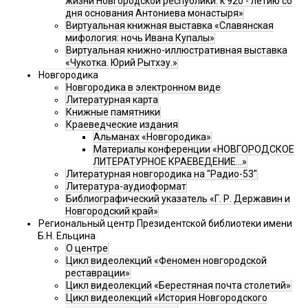
жизни Новгородской республики: к 920 - летию со
дня основания Антониева монастыря»
Виртуальная книжная выставка «Славянская
мифология: ночь Ивана Купалы»
Виртуальная книжно-иллюстративная выставка
«Чукотка. Юрий Рытхэу.»
Новгородика
Новгородика в электронном виде
Литературная карта
Книжные памятники
Краеведческие издания
Альманах «Новгородика»
Материалы конференции «НОВГОРОДСКОЕ
ЛИТЕРАТУРНОЕ КРАЕВЕДЕНИЕ...»
Литературная новгородика на "Радио-53"
Литература-аудиоформат
Библиографический указатель «Г. Р. Державин и
Новгородский край»
Региональный центр Президентской библиотеки имени
Б.Н. Ельцина
О центре
Цикл видеолекций «Феномен новгородской
реставрации»
Цикл видеолекций «Берестяная почта столетий»
Цикл видеолекций «История Новгородского