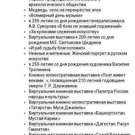
археологического общества
Медведь: село на перекрёстке эпох
«Всемирный день музыки»
к 295-летию со дня рождения генералиссимуса
А.В. Суворова «В боях не знавший поражений»
«За кулисами служения искусству»
Виртуальная выставка к 200-летию со дня
рождения М.Е. Салтыкова-Щедрина
«И раб судьбу благословил»
Нежные и мятежные. Женский портрет в русском
искусстве
к 250-летию со дня рождения художника Василия
Тропинина
Книжно-иллюстративная выставка «Поэт живет
веками…», посвященная 210-летней годовщине
смерти Г. Р. Державина.
Виртуальная книжная выставка «Палитра России:
народы и культуры»
Виртуальная книжно-иллюстративная выставка
«Татарстан. Муса Джалиль»
Виртуальная книжная выставка «Башкортостан.
Мустай Карим.»
Виртуальная книжная выставка «Дагестан. Расул
Гамзатов»
Виртуальная книжная выставка «Садай Владимир