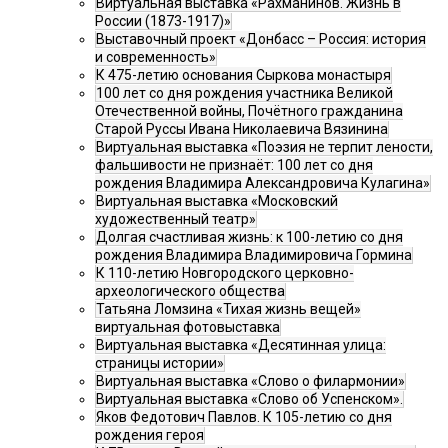
Виртуальная выставка «Рахманинов. Жизнь в
России (1873-1917)»
Выставочный проект «Донбасс – Россия: история
и современность»
К 475-летию основания Сыркова монастыря
100 лет со дня рождения участника Великой
Отечественной войны, Почётного гражданина
Старой Руссы Ивана Николаевича Вязинина
Виртуальная выставка «Поэзия не терпит лености,
фальшивости не признаёт: 100 лет со дня
рождения Владимира Александровича Кулагина»
Виртуальная выставка «Московский
художественный театр»
Долгая счастливая жизнь: к 100-летию со дня
рождения Владимира Владимировича Гормина
К 110-летию Новгородского церковно-
археологического общества
Татьяна Ломзина «Тихая жизнь вещей»
виртуальная фотовыставка
Виртуальная выставка «Десятинная улица:
страницы истории»
Виртуальная выставка «Слово о филармонии»
Виртуальная выставка «Слово об Успенском».
Яков Федотович Павлов. К 105-летию со дня
рождения героя