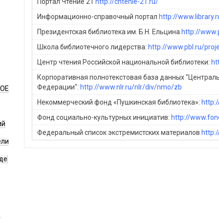
Портал Чтение 21
http://chtenie-21.ru/
Информационно-справочный портал
http://www.library.r
Президентская библиотека им. Б.Н. Ельцина
http://www.p
Школа библиотечного лидерства:
http://www.pbl.ru/proj
Центр чтения Российской национальной библиотеки:
ht
Корпоративная полнотекстовая база данных "Централ
Федерации":
http://www.nlr.ru/nlr/div/nmo/zb
НОЕ
Некоммерческий фонд «Пушкинская библиотека»:
http:
Фонд социально-культурных инициатив:
http://www.fond
ий
Федеральный список экстремистских материалов
http:
ели
де