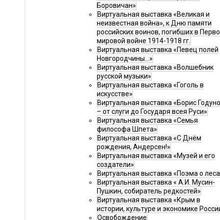
Боровичан»
Виртуальная выставка «Великая и
неизвестная война», к Дню памяти
российских воинов, погибших в Перв
мировой войне 1914-1918 гг.
Виртуальная выставка «Певец полей
Новгородчины…»
Виртуальная выставка «Волшебник
русской музыки»
Виртуальная выставка «Гоголь в
искусстве»
Виртуальная выставка «Борис Годун
– от слуги до Государя всея Руси»
Виртуальная выставка «Семья
философа Шпета»
Виртуальная выставка «С Днём
рождения, Андерсен!»
Виртуальная выставка «Музей и его
создатели»
Виртуальная выставка «Поэма о леса
Виртуальная выставка « А.И. Мусин-
Пушкин, собиратель редкостей»
Виртуальная выставка «Крым в
истории, культуре и экономике Росси
Освобождение