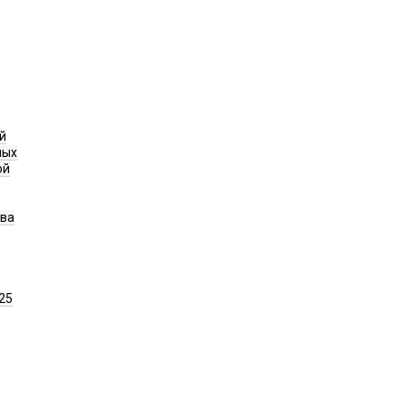
й
ных
ой
ава
25