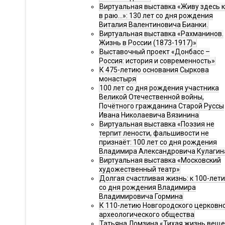
Виртуальная выставка «Живу здесь 
в раю…»: 130 лет со дня рождения
Виталия Валентиновича Бианки.
Виртуальная выставка «Рахманинов.
Жизнь в России (1873-1917)»
Выставочный проект «Донбасс –
Россия: история и современность»
К 475-летию основания Сыркова
монастыря
100 лет со дня рождения участника
Великой Отечественной войны,
Почётного гражданина Старой Руссы
Ивана Николаевича Вязинина
Виртуальная выставка «Поэзия не
терпит лености, фальшивости не
признаёт: 100 лет со дня рождения
Владимира Александровича Кулагин
Виртуальная выставка «Московский
художественный театр»
Долгая счастливая жизнь: к 100-лет
со дня рождения Владимира
Владимировича Гормина
К 110-летию Новгородского церковн
археологического общества
Татьяна Ломзина «Тихая жизнь веще