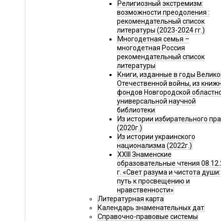
Религиозный экстремизм:
возможности преодоления :
рекомендательный список
литературы (2023-2024 гг.)
Многодетная семья –
многодетная Россия
рекомендательный список
литературы
Книги, изданные в годы Велико
Отечественной войны, из книж
фондов Новгородской областн
универсальной научной
библиотеки
Из истории избирательного пр
(2020г.)
Из истории украинского
национализма (2022г.)
XXIII Знаменские
образовательные чтения 08.12.
г. «Свет разума и чистота души:
путь к просвещению и
нравственности»
Литературная карта
Календарь знаменательных дат
Справочно-правовые системы