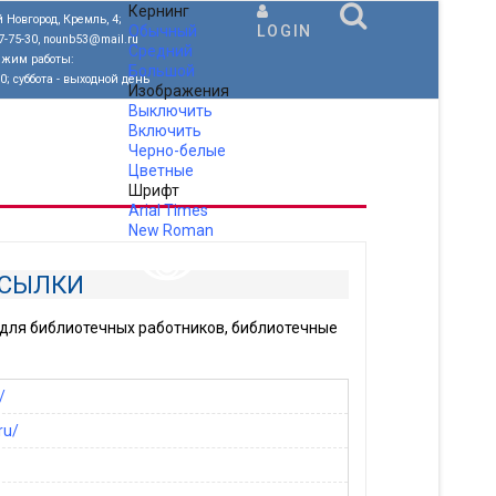
Кернинг
 Новгород, Кремль, 4;
Обычный
LOGIN
77-75-30, nounb53@mail.ru
Средний
ежим работы:
Большой
00; суббота - выходной день
Изображения
Выключить
Включить
Черно-белые
Цветные
Шрифт
Arial
Times
New Roman
.
ССЫЛКИ
для библиотечных работников, библиотечные
/
ru/