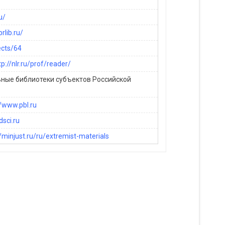
u/
rlib.ru/
ects/64
tp://nlr.ru/prof/reader/
ьные библиотеки субъектов Российской
//www.pbl.ru
sci.ru
//minjust.ru/ru/extremist-materials