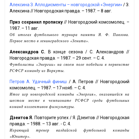
Алексина З. Аплодисменты – новгородской «Энергии»
/ З.
Алексина // Новгородская правда. – 1987. – 8 авг.
Приз сохранил прописку
// Новгородский комсомолец. –
1987. – 11 авг.
Об итогах футбольного турнира памяти Я. Ф. Павлова.
Первое место в ленинградского «Зенита».
Александров С.
В конце сезона / С. Александров //
Новгородская правда. – 1987. – 29 сент. – С. 4.
Футболисты «Энергии» на своем поле победили в первенстве
РСФСР команду из Воркуты.
Петров А. Удачный финиш
/ А. Петров // Новгородский
комсомолец. – 1987. – 17 нояб. – С. 4.
Итог игр новгородской команды «Энергия», оказавшейся на
шестом месте в чемпионате РСФСР среди футбольных
команд коллективов физкультуры.
Дзеитов Я.
Повторите успех / Я. Дзеитов // Новгородская
правда. – 1988. – 13 авг. - С. 4.
Играющий тренер валдайской футбольной команды
«Юпитер».