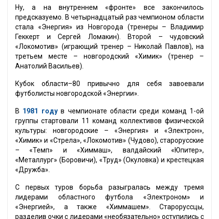
Ну, а на внутреннем «фронте» все закончилось
предсказуемо. В четырнадцатый раз чемпионом области
стала «Энергия» из Новгорода (тренеры – Владимир
Геккерт и Сергей Ломакин). Второй – чудовский
«Локомотив» (играющий тренер – Николай Павлов), на
третьем месте – новгородский «Химик» (тренер –
Анатолий Васильев).
Кубок области–80 привычно для себя завоевали
футболисты новгородской «Энергии».
В
1981 году
в чемпионате области среди команд 1-ой
группы стартовали 11 команд коллективов физической
культуры: новгородские – «Энергия» и «Электрон»,
«Химик» и «Стрела», «Локомотив» (Чудово), старорусские
– «Темп» и «Химмаш», валдайский «Юпитер»,
«Металлург» (Боровичи), «Труд» (Окуловка) и крестецкая
«Дружба».
С первых туров борьба разыгралась между тремя
лидерами областного футбола «Электроном» и
«Энергией», а также «Химмашем». Староруссцы,
разделив очки с лидерами «необязательно» оступились с