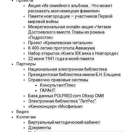
Проекты
Акция «Из семейного альбома... Что может
рассказать моя немецкая фамилия»
Памяти новгородцев — участников Первой
мировой войны
Межрегиональная онлайн-акция «Читаем
Достоевского вместе. Главы из романа
«Подросток»
Проект «Кремлевская читальня»
К 400-летию протопопа Аввакума
Набор открыток «Книги XIX века о Новгороде»
22 июня 1941 года в моей памяти
Партнеры
Национальная электронная библиотека
Президентская библиотека имени Б.Н. Ельцина
Справочно-правовые системы
КонсультантПлюс
ГАРАНТ
База данных POLPRED.com Обзор СМИ
Электронная библиотека "ЛитРес"
«Киноконцерн «Мосфильм»
Видео
Коллегам
Виртуальный методический кабинет
Документы