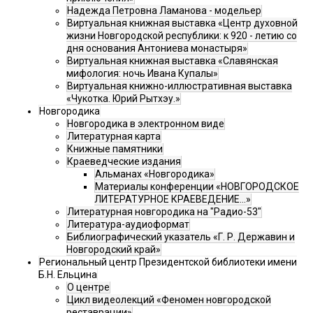
Надежда Петровна Ламанова - модельер
Виртуальная книжная выставка «Центр духовной
жизни Новгородской республики: к 920 - летию со
дня основания Антониева монастыря»
Виртуальная книжная выставка «Славянская
мифология: ночь Ивана Купалы»
Виртуальная книжно-иллюстративная выставка
«Чукотка. Юрий Рытхэу.»
Новгородика
Новгородика в электронном виде
Литературная карта
Книжные памятники
Краеведческие издания
Альманах «Новгородика»
Материалы конференции «НОВГОРОДСКОЕ
ЛИТЕРАТУРНОЕ КРАЕВЕДЕНИЕ...»
Литературная новгородика на "Радио-53"
Литература-аудиоформат
Библиографический указатель «Г. Р. Державин и
Новгородский край»
Региональный центр Президентской библиотеки имени
Б.Н. Ельцина
О центре
Цикл видеолекций «Феномен новгородской
реставрации»