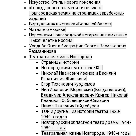
Искусство. Стиль нового поколения
«Город древен, знаменит и велик…» :
Новгородская земля на страницах зарубежных
изданий
Виртуальная выставка «Большой балет»
Читайте о Рюрике
Персонажи Новгородской истории на памятнике
"Тысячелетие России"
Усадьба Онег в биографии Сергея Васильевича
Рахманинова
Театральная жизнь Новгорода
Страницы истории
Новгородский театр - век XIX…
Николай Иванович Иванов и Василий
Игнатьевич Живокини
Егор Тихонович Курдюмов
Нил Иванович Мерянский (Богдановский),
Владимир Александрович Кригер, Николай
Иванович Собольщиков-Самарин
Павел Павлович Гайдебуров
ТОР и другие… Из истории театра 1920-
1940-х годов
Новгородский областной театр драмы 1944-
1980-е годы
Театральная жизнь Новгорода. 1940-е годы