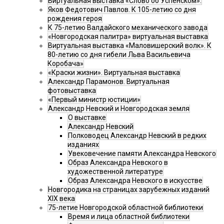
Виртуальная выставка «Слово об Успенском».
Яков Федотович Павлов. К 105-летию со дня
рождения героя
К 75-летию Валдайского механического завода
«Новгородская палитра» виртуальная выставка
Виртуальная выставка «Маловишерский волк». К
80-летию со дня гибели Льва Васильевича
Коробача»
«Краски жизни». Виртуальная выставка
Александр Парамонов. Виртуальная
фотовыставка
«Первый министр юстиции»
Александр Невский и Новгородская земля
О выставке
Александр Невский
Полководец Александр Невский в редких
изданиях
Увековечение памяти Александра Невского
Образ Александра Невского в
художественной литературе
Образ Александра Невского в искусстве
Новгородика на страницах зарубежных изданий
XIX века
75-летие Новгородской областной библиотеки
Время и лица областной библиотеки