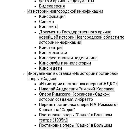
Фото и архивные документы
Видеоверсия
Из истории новгородской кинофикации
Кинофикация
Синема
Киносеть
Документы Государственного архива
новейшей истории Новгородской области по
истории кинофикации
Кинотеатры
Киномеханики
Кинофестивали и недели кино
Киноклубы и кинолектории
Кино и дети
Виртуальная выставка «Из истории постановок
оперы «Садко»
«Из истории постановок оперы «САДКО»
Николай Андреевич Римский-Корсаков
Опера Римского-Корсакова «Садко»:
история создания, либретто
Первая постановка оперы Н.А. Римского-
Корсакова "Садко"
Постановка оперы "Садко" в Большом
театре (1935г.)
Постановка оперы "Садко" в Большом