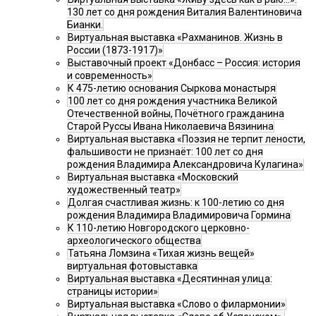
130 лет со дня рождения Виталия Валентиновича
Бианки.
Виртуальная выставка «Рахманинов. Жизнь в
России (1873-1917)»
Выставочный проект «Донбасс – Россия: история
и современность»
К 475-летию основания Сыркова монастыря
100 лет со дня рождения участника Великой
Отечественной войны, Почётного гражданина
Старой Руссы Ивана Николаевича Вязинина
Виртуальная выставка «Поэзия не терпит лености,
фальшивости не признаёт: 100 лет со дня
рождения Владимира Александровича Кулагина»
Виртуальная выставка «Московский
художественный театр»
Долгая счастливая жизнь: к 100-летию со дня
рождения Владимира Владимировича Гормина
К 110-летию Новгородского церковно-
археологического общества
Татьяна Ломзина «Тихая жизнь вещей»
виртуальная фотовыставка
Виртуальная выставка «Десятинная улица:
страницы истории»
Виртуальная выставка «Слово о филармонии»