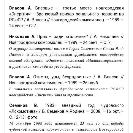
Власов А.
Впервые – третье место: новгородская
«Энергия» – бронзовый призер зонального первенства
РСФСР / А. Власов // Новгородский комсомолец. – 1989. –
24 сент. – С. 7.
Николаев А.
Приз – ради «галочки»? / А. Николаев //
Новгородский комсомолец. – 1989. – 24 сент. – С. 7.
О турнире посвященном памяти Героя Советского Союза Я. Ф
Павлова, в котором участвовали футболисты новгородских
команд «Энергия», «Юность», псковский «Машиностроитель»
и румынская команда из уезда Харгита.
Власов А.
Ответы, увы, безрадостные / А. Власов //
Новгородский комсомолец. – 1989. – 26 нояб.
В зональных состязаниях футбольного чемпионата РСФСР
новгородская «Энергия» заняла третье место.
Семенов В.
1983: звездный год чудовского
«Локомотива» / В. Семенов // Родина. – 2008. – 16 окт. –
С. 12-13 : фото
16 октября 2008 года исполняется 25 лет со дня победы
чудовской команды «Локомотив» в чемпионате Новгородской