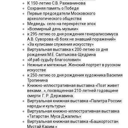
К 150-летию С.В. Рахманинова
Сохраняя память о Победе
Первые председатели Московского
археологического общества
Медведь: село на перекрёстке эпох
«Всемирный день музыки»
к 295-летию со дня рождения генералиссимуса
А.В. Суворова «В боях не знавший поражений»
«За кулисами служения искусству»
Виртуальная выставка к 200-летию со дня
рождения М.Е. Салтыкова-Щедрина
«И раб судьбу благословил»
Нежные и мятежные. Женский портрет в русском
искусстве
к 250-летию со дня рождения художника Василия
Тропинина
Книжно-иллюстративная выставка «Поэт живет
веками…», посвященная 210-летней годовщине
смерти Г. Р. Державина.
Виртуальная книжная выставка «Палитра России:
народы и культуры»
Виртуальная книжно-иллюстративная выставка
«Татарстан. Муса Джалиль»
Виртуальная книжная выставка «Башкортостан.
Мустай Карим.»