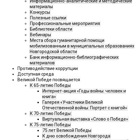
Информационно-аналитические и методические
материалы
Конкурсы
Полезные ссылки
Профессиональные мероприятия
Библиотеки области
Вебинары
Места сбора гуманитарной помощи
мобилизованным в муниципальных образованиях
Новгородской области
Банк информационно-библиографических
материалов
Противодействие коррупции
Доступная среда
Великой Победе посвящается
К 65-летию Победы
Интернет-акция «Годы войны: человек и
книга»
Галерея «Участники Великой
Отечественной войны: Портрет с книгой»
К 70-летию Победы:
Виртуальная выставка «Слово о Победе»
К 75-летию Победы
75 лет Великой Победы
К дню освобождения Новгорода