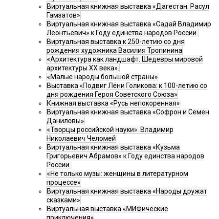
Виртуальная книжная выставка «Дагестан. Расул
Гамзатов»
Виртуальная книжная выставка «Садай Владимир
Леонтьевич» к Году единства народов России.
Виртуальная выставка к 250-летию со дня
рождения художника Василия Тропинина
«Архитектура как ландшафт. Шедевры мировой
архитектуры XX века».
«Малые народы большой страны»
Выставка «Подвиг Лёни Голикова: к 100-летию со
дня рождения Героя Советского Союза»
Книжная выставка «Русь непокоренная»
Виртуальная книжная выставка «Софрон и Семен
Даниловы»
«Творцы российской науки». Владимир
Николаевич Челомей
Виртуальная книжная выставка «Кузьма
Григорьевич Абрамов» к Году единства народов
России.
«Не только музы: женщины в литературном
процессе»
Виртуальная книжная выставка «Народы дружат
сказками»
Виртуальная выставка «МИФические
приключения»