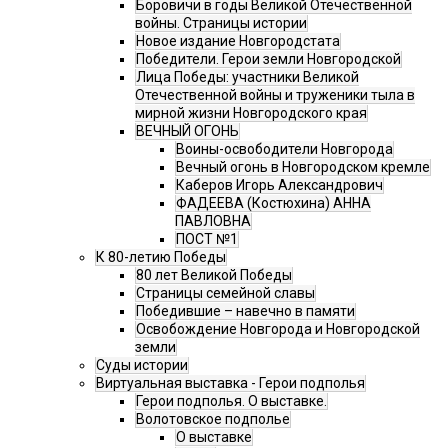
Боровичи в годы Великой Отечественной
войны. Страницы истории
Новое издание Новгородстата
Победители. Герои земли Новгородской
Лица Победы: участники Великой
Отечественной войны и труженики тыла в
мирной жизни Новгородского края
ВЕЧНЫЙ ОГОНЬ
Воины-освободители Новгорода
Вечный огонь в Новгородском кремле
Каберов Игорь Александрович
ФАДЕЕВА (Костюхина) АННА
ПАВЛОВНА
ПОСТ №1
К 80-летию Победы
80 лет Великой Победы
Страницы семейной славы
Победившие – навечно в памяти
Освобождение Новгорода и Новгородской
земли
Суды истории
Виртуальная выставка - Герои подполья
Герои подполья. О выставке.
Волотовское подполье
О выставке