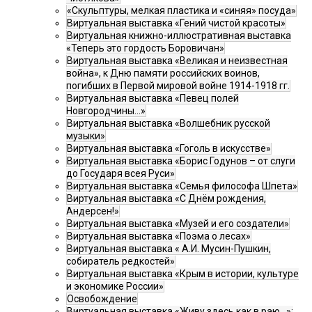
«Скульптуры, мелкая пластика и «синяя» посуда»
Виртуальная выставка «Гений чистой красоты»
Виртуальная книжно-иллюстративная выставка
«Теперь это гордость Боровичан»
Виртуальная выставка «Великая и неизвестная
война», к Дню памяти российских воинов,
погибших в Первой мировой войне 1914-1918 гг.
Виртуальная выставка «Певец полей
Новгородчины…»
Виртуальная выставка «Волшебник русской
музыки»
Виртуальная выставка «Гоголь в искусстве»
Виртуальная выставка «Борис Годунов – от слуги
до Государя всея Руси»
Виртуальная выставка «Семья философа Шпета»
Виртуальная выставка «С Днём рождения,
Андерсен!»
Виртуальная выставка «Музей и его создатели»
Виртуальная выставка «Поэма о лесах»
Виртуальная выставка « А.И. Мусин-Пушкин,
собиратель редкостей»
Виртуальная выставка «Крым в истории, культуре
и экономике России»
Освобождение
Виртуальная выставка «Живу здесь как в раю…»: