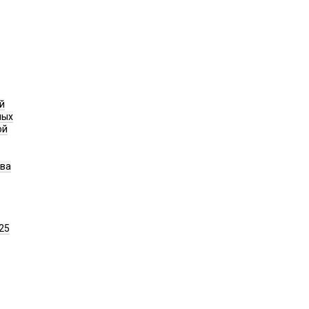
й
ных
ой
ава
25