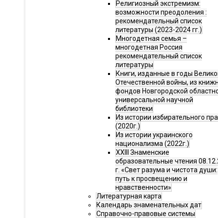
Религиозный экстремизм:
возможности преодоления :
рекомендательный список
литературы (2023-2024 гг.)
Многодетная семья –
многодетная Россия
рекомендательный список
литературы
Книги, изданные в годы Велико
Отечественной войны, из книж
фондов Новгородской областн
универсальной научной
библиотеки
Из истории избирательного пр
(2020г.)
Из истории украинского
национализма (2022г.)
XXIII Знаменские
образовательные чтения 08.12.
г. «Свет разума и чистота души:
путь к просвещению и
нравственности»
Литературная карта
Календарь знаменательных дат
Справочно-правовые системы