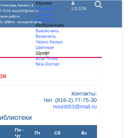
Кернинг
 Новгород, Кремль, 4;
Обычный
LOGIN
77-75-30, nounb53@mail.ru
Средний
ежим работы:
Большой
00; суббота - выходной день
Изображения
Выключить
Включить
Черно-белые
Цветные
Шрифт
Arial
Times
New Roman
.
ря
Контакты:
тел. (816-2) 77-75-30
nounb53@mail.ru
иблиотеки
Пн -
Пт
Сб
Вс
Чт