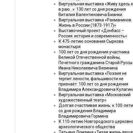
Виртуальная выставка «Живу здесь 
в раю…»: 130 лет со дня рождения
Виталия Валентиновича Бианки.
Виртуальная выставка «Рахманинов.
Жизнь в России (1873-1917)»
Выставочный проект «Донбасс –
Россия: история и современность»
К 475-летию основания Сыркова
монастыря
100 лет со дня рождения участника
Великой Отечественной войны,
Почётного гражданина Старой Руссы
Ивана Николаевича Вязинина
Виртуальная выставка «Поэзия не
терпит лености, фальшивости не
признаёт: 100 лет со дня рождения
Владимира Александровича Кулагин
Виртуальная выставка «Московский
художественный театр»
Долгая счастливая жизнь: к 100-лет
со дня рождения Владимира
Владимировича Гормина
К 110-летию Новгородского церковн
археологического общества
Татьяна Ломзина «Тихая жизнь веще