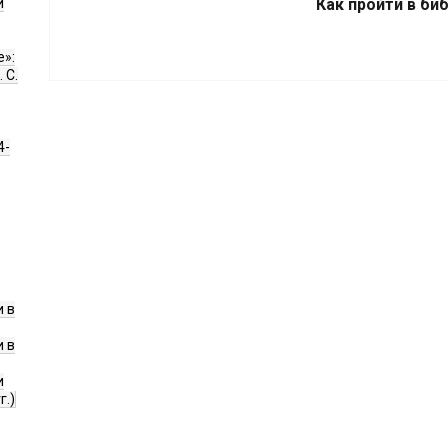
и
Как пройти в би
е»:
 С.
4-
 в
 в
и
г.)