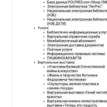
База данных POLPRED.com Обзор СМ
Электронная библиотека "ЛитРес"
Национальная электронная библиот
(НЭБ)
Национальная электронная библиот
(НЭБ.ДЕТИ)
Услуги
Библиотечно-информационные услу
Виртуальная справочная служба
Межбиблиотечный абонемент
Электронная доставка документов
Платные услуги
Информационно-правовые системы
ПУШКИНСКАЯ КАРТА
Виртуальные выставки
«Участники Великой Отечественной
войны в искусстве»
«Жизнь и творчество Антонина
Федоровича Чистякова»
«Скульптуры, мелкая пластика и
«синяя» посуда»
Виртуальная выставка «Гений чистой
красоты»
Виртуальная книжно-иллюстративна
выставка «Теперь это гордость