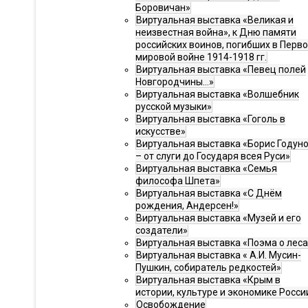
Боровичан»
Виртуальная выставка «Великая и
неизвестная война», к Дню памяти
российских воинов, погибших в Перв
мировой войне 1914-1918 гг.
Виртуальная выставка «Певец полей
Новгородчины…»
Виртуальная выставка «Волшебник
русской музыки»
Виртуальная выставка «Гоголь в
искусстве»
Виртуальная выставка «Борис Годун
– от слуги до Государя всея Руси»
Виртуальная выставка «Семья
философа Шпета»
Виртуальная выставка «С Днём
рождения, Андерсен!»
Виртуальная выставка «Музей и его
создатели»
Виртуальная выставка «Поэма о леса
Виртуальная выставка « А.И. Мусин-
Пушкин, собиратель редкостей»
Виртуальная выставка «Крым в
истории, культуре и экономике Росси
Освобождение