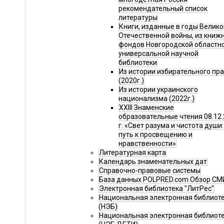
рекомендательный список
литературы
Книги, изданные в годы Велико
Отечественной войны, из книж
фондов Новгородской областн
универсальной научной
библиотеки
Из истории избирательного пр
(2020г.)
Из истории украинского
национализма (2022г.)
XXIII Знаменские
образовательные чтения 08.12.
г. «Свет разума и чистота души:
путь к просвещению и
нравственности»
Литературная карта
Календарь знаменательных дат
Справочно-правовые системы
База данных POLPRED.com Обзор СМ
Электронная библиотека "ЛитРес"
Национальная электронная библиот
(НЭБ)
Национальная электронная библиот