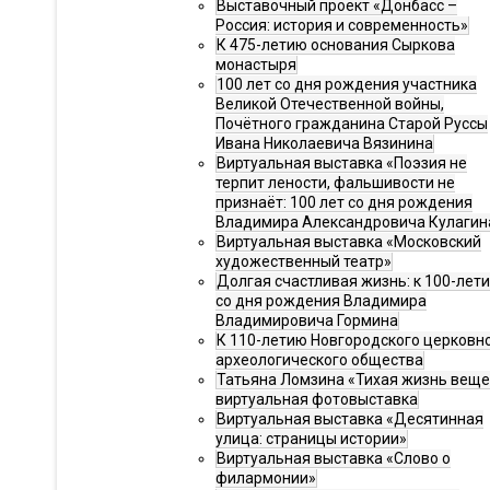
Выставочный проект «Донбасс –
Россия: история и современность»
К 475-летию основания Сыркова
монастыря
100 лет со дня рождения участника
Великой Отечественной войны,
Почётного гражданина Старой Руссы
Ивана Николаевича Вязинина
Виртуальная выставка «Поэзия не
терпит лености, фальшивости не
признаёт: 100 лет со дня рождения
Владимира Александровича Кулагин
Виртуальная выставка «Московский
художественный театр»
Долгая счастливая жизнь: к 100-лет
со дня рождения Владимира
Владимировича Гормина
К 110-летию Новгородского церковн
археологического общества
Татьяна Ломзина «Тихая жизнь веще
виртуальная фотовыставка
Виртуальная выставка «Десятинная
улица: страницы истории»
Виртуальная выставка «Слово о
филармонии»