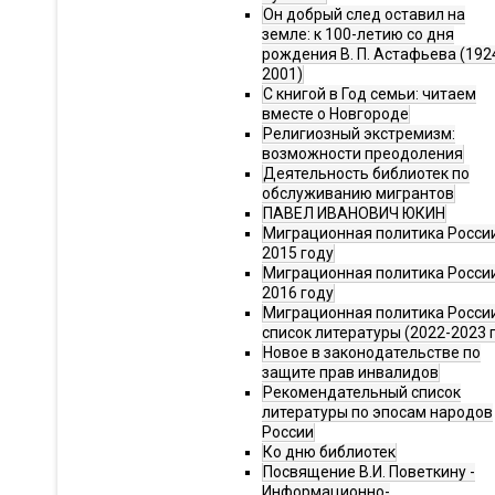
Он добрый след оставил на
земле: к 100-летию со дня
рождения В. П. Астафьева (192
2001)
С книгой в Год семьи: читаем
вместе о Новгороде
Религиозный экстремизм:
возможности преодоления
Деятельность библиотек по
обслуживанию мигрантов
ПАВЕЛ ИВАНОВИЧ ЮКИН
Миграционная политика России
2015 году
Миграционная политика России
2016 году
Миграционная политика Росси
список литературы (2022-2023 г
Новое в законодательстве по
защите прав инвалидов
Рекомендательный список
литературы по эпосам народов
России
Ко дню библиотек
Посвящение В.И. Поветкину -
Информационно-