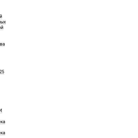
й
ных
ой
ава
25
И
ека
ека