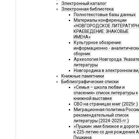
Электронный каталог
Электронная библиотека
Полнотекстовые базы данных
Материалы конференции
«НОВГОРОДСКОЕ ЛИТЕРАТУР
КРАЕВЕДЕНИЕ: ЗНАКОВЫЕ
ИМЕНА»
Культурное обозрение:
информационно - аналитическ
сборник
Археология Новгорода. Указат
литературы
Новгородика в электронном ви
Книжные памятники
Библиографические списки
«Семья – школа любви и
спасения» список литературы к
книжной выставке
СВО на страницах книг (2025г.)
Миграционная политика Росси
рекомендательный список
литературы (2024-2025 гг.)
«Пушкин: имя близкое и дорого
к 225-летию со дня рождения А.
Пушкина