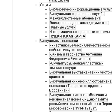
(НЭБ.ДЕТИ)
Услуги
Библиотечно-информационные услу
Виртуальная справочная служба
Межбиблиотечный абонемент
Электронная доставка документов
Платные услуги
Информационно-правовые системы
ПУШКИНСКАЯ КАРТА
Виртуальные выставки
«Участники Великой Отечественной
войны в искусстве»
«Жизнь и творчество Антонина
Федоровича Чистякова»
«Скульптуры, мелкая пластика и
«синяя» посуда»
Виртуальная выставка «Гений чистой
красоты»
Виртуальная книжно-иллюстративна
выставка «Теперь это гордость
Боровичан»
Виртуальная выставка «Великая и
неизвестная война», к Дню памяти
российских воинов, погибших в Перв
мировой войне 1914-1918 гг.