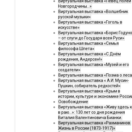
Виртуальная выставка «Певец полей
Новгородчины…»
Виртуальная выставка «Волшебник
русской музыки»
Виртуальная выставка «Гоголь в
искусстве»
Виртуальная выставка «Борис Годун
– от слуги до Государя всея Руси»
Виртуальная выставка «Семья
философа Шпета»
Виртуальная выставка «С Днём
рождения, Андерсен!»
Виртуальная выставка «Музей и его
создатели»
Виртуальная выставка «Поэма о леса
Виртуальная выставка « А.И. Мусин-
Пушкин, собиратель редкостей»
Виртуальная выставка «Крым в
истории, культуре и экономике Росси
Освобождение
Виртуальная выставка «Живу здесь 
в раю…»: 130 лет со дня рождения
Виталия Валентиновича Бианки.
Виртуальная выставка «Рахманинов.
Жизнь в России (1873-1917)»