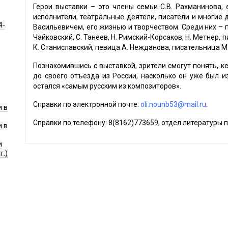
Герои выставки – это члены семьи С.В. Рахманинова, 
исполнители, театральные деятели, писатели и многие 
4-
Васильевичем, его жизнью и творчеством. Среди них – п
Чайковский, С. Танеев, Н. Римский-Корсаков, Н. Метнер,
К. Станиславский, певица А. Нежданова, писательница М
Познакомившись с выставкой, зрители смогут понять, к
до своего отъезда из России, насколько он уже был из
остался «самым русским из композиторов».
Справки по электронной почте:
oli.nounb53@mail.ru
.
 в
Справки по телефону: 8(8162)773659, отдел литературы п
 в
и
г.)