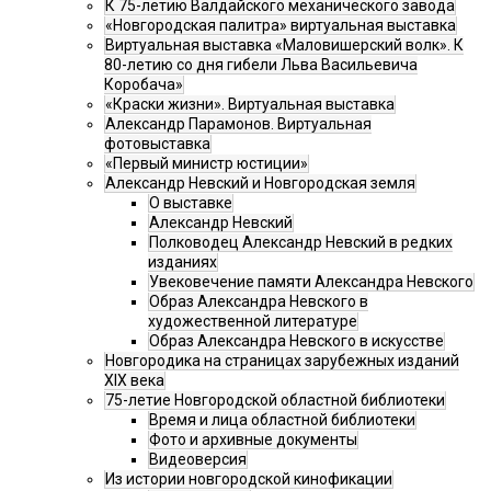
К 75-летию Валдайского механического завода
«Новгородская палитра» виртуальная выставка
Виртуальная выставка «Маловишерский волк». К
80-летию со дня гибели Льва Васильевича
Коробача»
«Краски жизни». Виртуальная выставка
Александр Парамонов. Виртуальная
фотовыставка
«Первый министр юстиции»
Александр Невский и Новгородская земля
О выставке
Александр Невский
Полководец Александр Невский в редких
изданиях
Увековечение памяти Александра Невского
Образ Александра Невского в
художественной литературе
Образ Александра Невского в искусстве
Новгородика на страницах зарубежных изданий
XIX века
75-летие Новгородской областной библиотеки
Время и лица областной библиотеки
Фото и архивные документы
Видеоверсия
Из истории новгородской кинофикации