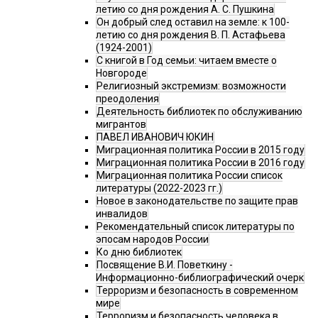
летию со дня рождения А. С. Пушкина
Он добрый след оставил на земле: к 100-
летию со дня рождения В. П. Астафьева
(1924-2001)
С книгой в Год семьи: читаем вместе о
Новгороде
Религиозный экстремизм: возможности
преодоления
Деятельность библиотек по обслуживанию
мигрантов
ПАВЕЛ ИВАНОВИЧ ЮКИН
Миграционная политика России в 2015 году
Миграционная политика России в 2016 году
Миграционная политика России список
литературы (2022-2023 гг.)
Новое в законодательстве по защите прав
инвалидов
Рекомендательный список литературы по
эпосам народов России
Ко дню библиотек
Посвящение В.И. Поветкину -
Информационно-библиографический очерк
Терроризм и безопасность в современном
мире
Терроризм и безопасность человека в