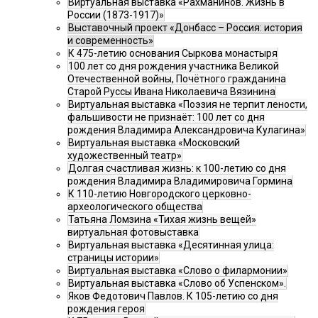
Виртуальная выставка «Рахманинов. Жизнь в
России (1873-1917)»
Выставочный проект «Донбасс – Россия: история
и современность»
К 475-летию основания Сыркова монастыря
100 лет со дня рождения участника Великой
Отечественной войны, Почётного гражданина
Старой Руссы Ивана Николаевича Вязинина
Виртуальная выставка «Поэзия не терпит лености,
фальшивости не признаёт: 100 лет со дня
рождения Владимира Александровича Кулагина»
Виртуальная выставка «Московский
художественный театр»
Долгая счастливая жизнь: к 100-летию со дня
рождения Владимира Владимировича Гормина
К 110-летию Новгородского церковно-
археологического общества
Татьяна Ломзина «Тихая жизнь вещей»
виртуальная фотовыставка
Виртуальная выставка «Десятинная улица:
страницы истории»
Виртуальная выставка «Слово о филармонии»
Виртуальная выставка «Слово об Успенском».
Яков Федотович Павлов. К 105-летию со дня
рождения героя