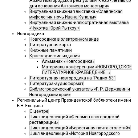
жизни Новгородской республики: к 920 - летию со
дня основания Антониева монастыря»
Виртуальная книжная выставка «Славянская
мифология: ночь Ивана Купалы»
Виртуальная книжно-иллюстративная выставка
«Чукотка. Юрий Рытхэу.»
Новгородика
Новгородика в электронном виде
Литературная карта
Книжные памятники
Краеведческие издания
Альманах «Новгородика»
Материалы конференции «НОВГОРОДСКОЕ
ЛИТЕРАТУРНОЕ КРАЕВЕДЕНИЕ...»
Литературная новгородика на "Радио-53"
Литература-аудиоформат
Библиографический указатель «Г. Р. Державин и
Новгородский край»
Региональный центр Президентской библиотеки имени
Б.Н. Ельцина
О центре
Цикл видеолекций «Феномен новгородской
реставрации»
Цикл видеолекций «Берестяная почта столетий»
Цикл видеолекций «История Новгородского