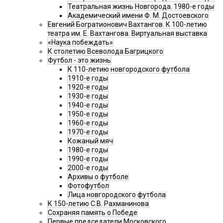
Театральная жизнь Новгорода. 1980-е годы
Академический имени Ф. М. Достоевского
Евгений Богратионович Вахтангов. К 100-летию
театра им. Е. Вахтангова. Виртуальная выставка
«Наука побеждать»
К столетию Всеволода Багрицкого
Футбол - это жизнь
К 110-летию новгородского футбола
1910-е годы
1920-е годы
1930-е годы
1940-е годы
1950-е годы
1960-е годы
1970-е годы
Кожаный мяч
1980-е годы
1990-е годы
2000-е годы
Архивы о футболе
Фотофутбол
Лица новгородского футбола
К 150-летию С.В. Рахманинова
Сохраняя память о Победе
Первые председатели Московского