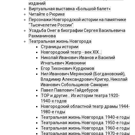
изданий
Виртуальная выставка «Большой балет»
Читайте о Рюрике
Персонажи Новгородской истории на памятнике
"Тысячелетие России"
Усадьба Онег в биографии Сергея Васильевича
Рахманинова
Театральная жизнь Новгорода
Страницы истории
Новгородский театр - век XIX…
Николай Иванович Иванов и Василий
Игнатьевич Живокини
Егор Тихонович Курдюмов
Нил Иванович Мерянский (Богдановский),
Владимир Александрович Кригер, Николай
Иванович Собольщиков-Самарин
Павел Павлович Гайдебуров
ТОР и другие… Из истории театра 1920-
1940-х годов
Новгородский областной театр драмы 1944-
1980-е годы
Театральная жизнь Новгорода. 1940-е годы
Театральная жизнь Новгорода. 1950-е годы
Театральная жизнь Новгорода. 1960-е годы
Театральная жизнь Новгорода. 1970-е годы