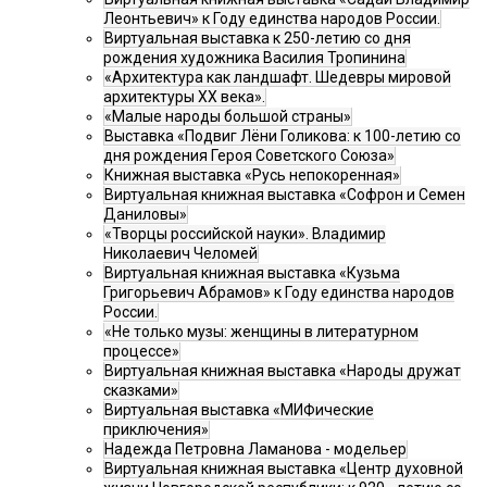
Леонтьевич» к Году единства народов России.
Виртуальная выставка к 250-летию со дня
рождения художника Василия Тропинина
«Архитектура как ландшафт. Шедевры мировой
архитектуры XX века».
«Малые народы большой страны»
Выставка «Подвиг Лёни Голикова: к 100-летию со
дня рождения Героя Советского Союза»
Книжная выставка «Русь непокоренная»
Виртуальная книжная выставка «Софрон и Семен
Даниловы»
«Творцы российской науки». Владимир
Николаевич Челомей
Виртуальная книжная выставка «Кузьма
Григорьевич Абрамов» к Году единства народов
России.
«Не только музы: женщины в литературном
процессе»
Виртуальная книжная выставка «Народы дружат
сказками»
Виртуальная выставка «МИФические
приключения»
Надежда Петровна Ламанова - модельер
Виртуальная книжная выставка «Центр духовной