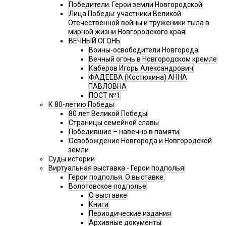
Победители. Герои земли Новгородской
Лица Победы: участники Великой
Отечественной войны и труженики тыла в
мирной жизни Новгородского края
ВЕЧНЫЙ ОГОНЬ
Воины-освободители Новгорода
Вечный огонь в Новгородском кремле
Каберов Игорь Александрович
ФАДЕЕВА (Костюхина) АННА
ПАВЛОВНА
ПОСТ №1
К 80-летию Победы
80 лет Великой Победы
Страницы семейной славы
Победившие – навечно в памяти
Освобождение Новгорода и Новгородской
земли
Суды истории
Виртуальная выставка - Герои подполья
Герои подполья. О выставке.
Волотовское подполье
О выставке
Книги
Периодические издания
Архивные документы