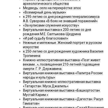
археологического общества
Медведь: село на перекрёстке эпох
«Всемирный день музыки»
к 295-летию со дня рождения генералиссимуса
А.В. Суворова «В боях не знавший поражений»
«За кулисами служения искусству»
Виртуальная выставка к 200-летию со дня
рождения М.Е. Салтыкова-Щедрина
«И раб судьбу благословил»
Нежные и мятежные. Женский портрет в русском
искусстве
к 250-летию со дня рождения художника Василия
Тропинина
Книжно-иллюстративная выставка «Поэт живет
веками…», посвященная 210-летней годовщине
смерти Г. Р. Державина.
Виртуальная книжная выставка «Палитра России:
народы и культуры»
Виртуальная книжно-иллюстративная выставка
«Татарстан. Муса Джалиль»
Виртуальная книжная выставка «Башкортостан.
Мустай Карим.»
Виртуальная книжная выставка «Дагестан. Расул
Гамзатов»
Виртуальная книжная выставка «Садай Владимир