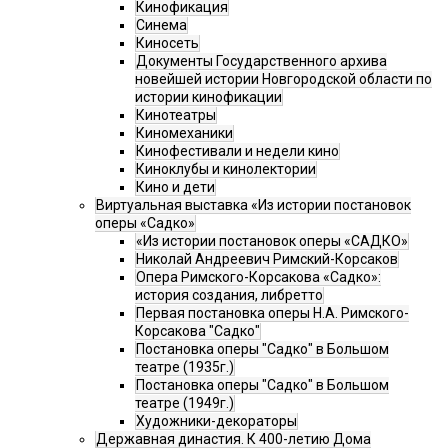
Кинофикация
Синема
Киносеть
Документы Государственного архива
новейшей истории Новгородской области по
истории кинофикации
Кинотеатры
Киномеханики
Кинофестивали и недели кино
Киноклубы и кинолектории
Кино и дети
Виртуальная выставка «Из истории постановок
оперы «Садко»
«Из истории постановок оперы «САДКО»
Николай Андреевич Римский-Корсаков
Опера Римского-Корсакова «Садко»:
история создания, либретто
Первая постановка оперы Н.А. Римского-
Корсакова "Садко"
Постановка оперы "Садко" в Большом
театре (1935г.)
Постановка оперы "Садко" в Большом
театре (1949г.)
Художники-декораторы
Державная династия. К 400-летию Дома