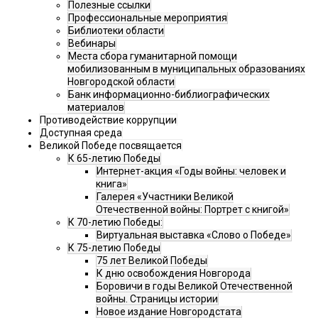
Полезные ссылки
Профессиональные мероприятия
Библиотеки области
Вебинары
Места сбора гуманитарной помощи
мобилизованным в муниципальных образованиях
Новгородской области
Банк информационно-библиографических
материалов
Противодействие коррупции
Доступная среда
Великой Победе посвящается
К 65-летию Победы
Интернет-акция «Годы войны: человек и
книга»
Галерея «Участники Великой
Отечественной войны: Портрет с книгой»
К 70-летию Победы:
Виртуальная выставка «Слово о Победе»
К 75-летию Победы
75 лет Великой Победы
К дню освобождения Новгорода
Боровичи в годы Великой Отечественной
войны. Страницы истории
Новое издание Новгородстата