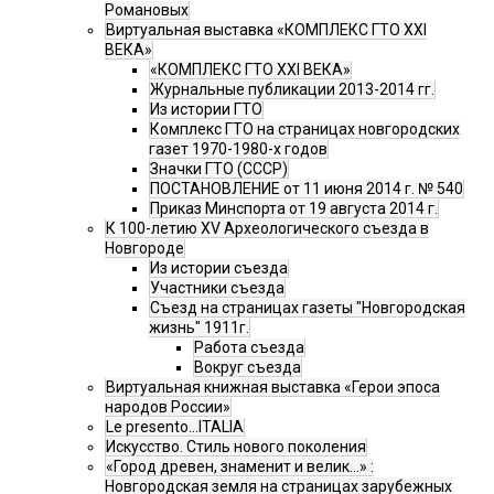
Романовых
Виртуальная выставка «КОМПЛЕКС ГТО XXI
ВЕКА»
«КОМПЛЕКС ГТО XXI ВЕКА»
Журнальные публикации 2013-2014 гг.
Из истории ГТО
Комплекс ГТО на страницах новгородских
газет 1970-1980-х годов
Значки ГТО (СССР)
ПОСТАНОВЛЕНИЕ от 11 июня 2014 г. № 540
Приказ Минспорта от 19 августа 2014 г.
К 100-летию XV Археологического съезда в
Новгороде
Из истории съезда
Участники съезда
Cъезд на страницах газеты "Новгородская
жизнь" 1911г.
Работа съезда
Вокруг съезда
Виртуальная книжная выставка «Герои эпоса
народов России»
Le presento...ITALIA
Искусство. Стиль нового поколения
«Город древен, знаменит и велик…» :
Новгородская земля на страницах зарубежных