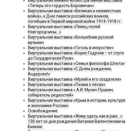
Виртуальная книжно-иллюстративная выставка
«Теперь это гордость Боровичан»
Виртуальная выставка «Великая и неизвестная
война», к Дню памяти российских воинов,
погибших в Первой мировой войне 1914-1918 гг.
Виртуальная выставка «Певец полей
Новгородчины…»
Виртуальная выставка «Волшебник русской
музыки»
Виртуальная выставка «Гоголь в искусстве»
Виртуальная выставка «Борис Годунов – от слуги
до Государя всея Руси»
Виртуальная выставка «Семья философа Шпета»
Виртуальная выставка «С Днём рождения,
Андерсен!»
Виртуальная выставка «Музей и его создатели»
Виртуальная выставка «Поэма о лесах»
Виртуальная выставка « А.И. Мусин-Пушкин,
собиратель редкостей»
Виртуальная выставка «Крым в истории, культуре
и экономике России»
Освобождение
Виртуальная выставка «Живу здесь как в раю…»:
130 лет со дня рождения Виталия Валентиновича
Бианки.