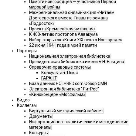
Памяти новгородцев — участников Первой
мировой войны
Межрегиональная онлайн-акция «Читаем
Достоевского вместе. Главы из романа
«Подросток»
Проект «Кремлевская читальня»
К 400-летию протопопа Аввакума
Набор открыток «Книги XIX века о Новгороде»
22 июня 1941 года в моей памяти
Партнеры
Национальная электронная библиотека
Президентская библиотека имени Б.Н. Ельцина
Справочно-правовые системы
КонсультантПлюс
ГАРАНТ
База данных POLPRED.com Обзор СМИ
Электронная библиотека "ЛитРес"
«Киноконцерн «Мосфильм»
Видео
Коллегам
Виртуальный методический кабинет
Документы
Информационно-аналитические и методические
материалы
Конкурсы