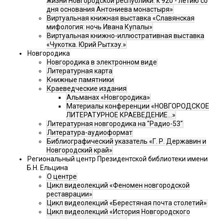
жизни Новгородской республики: к 920 - летию со
дня основания Антониева монастыря»
Виртуальная книжная выставка «Славянская
мифология: ночь Ивана Купалы»
Виртуальная книжно-иллюстративная выставка
«Чукотка. Юрий Рытхэу.»
Новгородика
Новгородика в электронном виде
Литературная карта
Книжные памятники
Краеведческие издания
Альманах «Новгородика»
Материалы конференции «НОВГОРОДСКОЕ
ЛИТЕРАТУРНОЕ КРАЕВЕДЕНИЕ...»
Литературная новгородика на "Радио-53"
Литература-аудиоформат
Библиографический указатель «Г. Р. Державин и
Новгородский край»
Региональный центр Президентской библиотеки имени
Б.Н. Ельцина
О центре
Цикл видеолекций «Феномен новгородской
реставрации»
Цикл видеолекций «Берестяная почта столетий»
Цикл видеолекций «История Новгородского