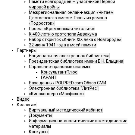
Памяти новгородцев — участников Первой
мировой войны
Межрегиональная онлайн-акция «Читаем
Достоевского вместе. Главы из романа
«Подросток»
Проект «Кремлевская читальня»
К 400-летию протопопа Аввакума
Набор открыток «Книги XIX века о Новгороде»
22 июня 1941 года в моей памяти
Партнеры
Национальная электронная библиотека
Президентская библиотека имени Б.Н. Ельцина
Справочно-правовые системы
КонсультантПлюс
ГАРАНТ
База данных POLPRED.com Обзор СМИ
Электронная библиотека "ЛитРес"
«Киноконцерн «Мосфильм»
Видео
Коллегам
Виртуальный методический кабинет
Документы
Информационно-аналитические и методические
материалы
Конкурсы