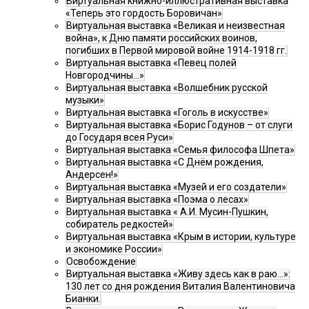
Виртуальная книжно-иллюстративная выставка
«Теперь это гордость Боровичан»
Виртуальная выставка «Великая и неизвестная
война», к Дню памяти российских воинов,
погибших в Первой мировой войне 1914-1918 гг.
Виртуальная выставка «Певец полей
Новгородчины…»
Виртуальная выставка «Волшебник русской
музыки»
Виртуальная выставка «Гоголь в искусстве»
Виртуальная выставка «Борис Годунов – от слуги
до Государя всея Руси»
Виртуальная выставка «Семья философа Шпета»
Виртуальная выставка «С Днём рождения,
Андерсен!»
Виртуальная выставка «Музей и его создатели»
Виртуальная выставка «Поэма о лесах»
Виртуальная выставка « А.И. Мусин-Пушкин,
собиратель редкостей»
Виртуальная выставка «Крым в истории, культуре
и экономике России»
Освобождение
Виртуальная выставка «Живу здесь как в раю…»:
130 лет со дня рождения Виталия Валентиновича
Бианки.