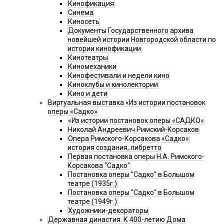
Кинофикация
Синема
Киносеть
Документы Государственного архива
новейшей истории Новгородской области по
истории кинофикации
Кинотеатры
Киномеханики
Кинофестивали и недели кино
Киноклубы и кинолектории
Кино и дети
Виртуальная выставка «Из истории постановок
оперы «Садко»
«Из истории постановок оперы «САДКО»
Николай Андреевич Римский-Корсаков
Опера Римского-Корсакова «Садко»:
история создания, либретто
Первая постановка оперы Н.А. Римского-
Корсакова "Садко"
Постановка оперы "Садко" в Большом
театре (1935г.)
Постановка оперы "Садко" в Большом
театре (1949г.)
Художники-декораторы
Державная династия. К 400-летию Дома