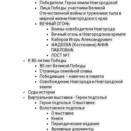
Победители. Герои земли Новгородской
Лица Победы: участники Великой
Отечественной войны и труженики тыла в
мирной жизни Новгородского края
ВЕЧНЫЙ ОГОНЬ
Воины-освободители Новгорода
Вечный огонь в Новгородском кремле
Каберов Игорь Александрович
ФАДЕЕВА (Костюхина) АННА
ПАВЛОВНА
ПОСТ №1
К 80-летию Победы
80 лет Великой Победы
Страницы семейной славы
Победившие – навечно в памяти
Освобождение Новгорода и Новгородской
земли
Суды истории
Виртуальная выставка - Герои подполья
Герои подполья. О выставке.
Волотовское подполье
О выставке
Книги
Периодические издания
Архивные документы