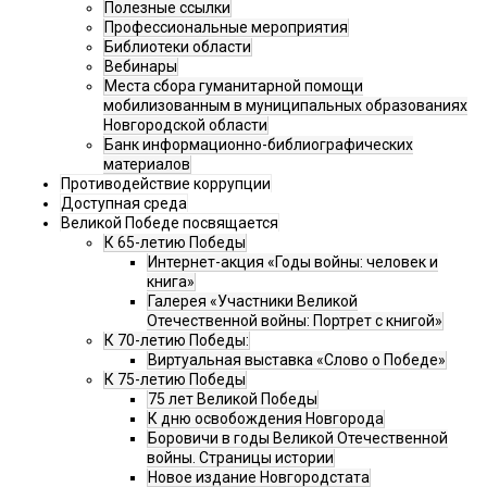
Полезные ссылки
Профессиональные мероприятия
Библиотеки области
Вебинары
Места сбора гуманитарной помощи
мобилизованным в муниципальных образованиях
Новгородской области
Банк информационно-библиографических
материалов
Противодействие коррупции
Доступная среда
Великой Победе посвящается
К 65-летию Победы
Интернет-акция «Годы войны: человек и
книга»
Галерея «Участники Великой
Отечественной войны: Портрет с книгой»
К 70-летию Победы:
Виртуальная выставка «Слово о Победе»
К 75-летию Победы
75 лет Великой Победы
К дню освобождения Новгорода
Боровичи в годы Великой Отечественной
войны. Страницы истории
Новое издание Новгородстата