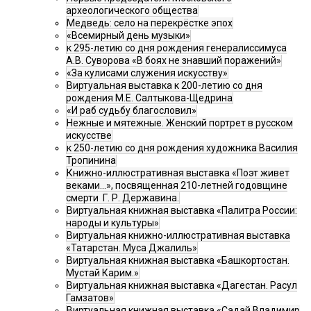
археологического общества
Медведь: село на перекрёстке эпох
«Всемирный день музыки»
к 295-летию со дня рождения генералиссимуса
А.В. Суворова «В боях не знавший поражений»
«За кулисами служения искусству»
Виртуальная выставка к 200-летию со дня
рождения М.Е. Салтыкова-Щедрина
«И раб судьбу благословил»
Нежные и мятежные. Женский портрет в русском
искусстве
к 250-летию со дня рождения художника Василия
Тропинина
Книжно-иллюстративная выставка «Поэт живет
веками…», посвященная 210-летней годовщине
смерти Г. Р. Державина.
Виртуальная книжная выставка «Палитра России:
народы и культуры»
Виртуальная книжно-иллюстративная выставка
«Татарстан. Муса Джалиль»
Виртуальная книжная выставка «Башкортостан.
Мустай Карим.»
Виртуальная книжная выставка «Дагестан. Расул
Гамзатов»
Виртуальная книжная выставка «Садай Владимир