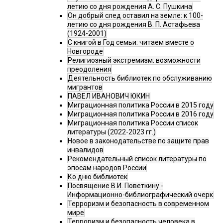
летию со дня рождения А. С. Пушкина
Он добрый след оставил на земле: к 100-
летию со дня рождения В. П. Астафьева
(1924-2001)
С книгой в Год семьи: читаем вместе о
Новгороде
Религиозный экстремизм: возможности
преодоления
Деятельность библиотек по обслуживанию
мигрантов
ПАВЕЛ ИВАНОВИЧ ЮКИН
Миграционная политика России в 2015 году
Миграционная политика России в 2016 году
Миграционная политика России список
литературы (2022-2023 гг.)
Новое в законодательстве по защите прав
инвалидов
Рекомендательный список литературы по
эпосам народов России
Ко дню библиотек
Посвящение В.И. Поветкину -
Информационно-библиографический очерк
Терроризм и безопасность в современном
мире
Терроризм и безопасность человека в