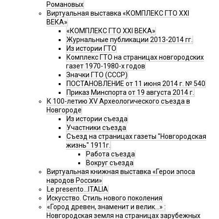
Романовых
Виртуальная выставка «КОМПЛЕКС ГТО XXI
ВЕКА»
«КОМПЛЕКС ГТО XXI ВЕКА»
Журнальные публикации 2013-2014 гг.
Из истории ГТО
Комплекс ГТО на страницах новгородских
газет 1970-1980-х годов
Значки ГТО (СССР)
ПОСТАНОВЛЕНИЕ от 11 июня 2014 г. № 540
Приказ Минспорта от 19 августа 2014 г.
К 100-летию XV Археологического съезда в
Новгороде
Из истории съезда
Участники съезда
Cъезд на страницах газеты "Новгородская
жизнь" 1911г.
Работа съезда
Вокруг съезда
Виртуальная книжная выставка «Герои эпоса
народов России»
Le presento...ITALIA
Искусство. Стиль нового поколения
«Город древен, знаменит и велик…» :
Новгородская земля на страницах зарубежных