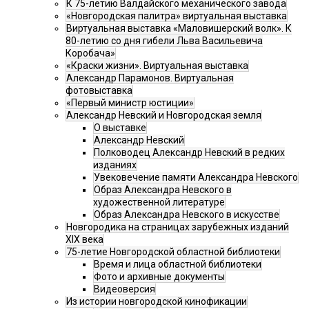
К 75-летию Валдайского механического завода
«Новгородская палитра» виртуальная выставка
Виртуальная выставка «Маловишерский волк». К
80-летию со дня гибели Льва Васильевича
Коробача»
«Краски жизни». Виртуальная выставка
Александр Парамонов. Виртуальная
фотовыставка
«Первый министр юстиции»
Александр Невский и Новгородская земля
О выставке
Александр Невский
Полководец Александр Невский в редких
изданиях
Увековечение памяти Александра Невского
Образ Александра Невского в
художественной литературе
Образ Александра Невского в искусстве
Новгородика на страницах зарубежных изданий
XIX века
75-летие Новгородской областной библиотеки
Время и лица областной библиотеки
Фото и архивные документы
Видеоверсия
Из истории новгородской кинофикации