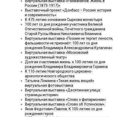
Виртуальная выставка «Рахманинов. Жизнь в
России (1873-1917)»
Выставочный проект «Донбасс – Россия: история
и современность»
К 475-летию основания Сыркова монастыря
100 лет со дня рождения участника Великой
Отечественной войны, Почётного гражданина
Старой Руссы Ивана Николаевича Вязинина
Виртуальная выставка «Поэзия не терпит лености,
фальшивости не признаёт: 100 лет со дня
рождения Владимира Александровича Кулагина»
Виртуальная выставка «Московский
художественный театр»
Долгая счастливая жизнь: к 100-летию со дня
рождения Владимира Владимировича Гормина
К 110-летию Новгородского церковно-
археологического общества
Татьяна Ломзина «Тихая жизнь вещей»
виртуальная фотовыставка
Виртуальная выставка «Десятинная улица:
страницы истории»
Виртуальная выставка «Слово о филармонии»
Виртуальная выставка «Слово об Успенском».
Яков Федотович Павлов. К 105-летию со дня
рождения героя