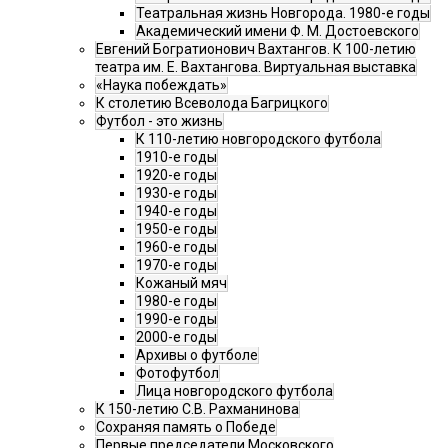
Театральная жизнь Новгорода. 1980-е годы
Академический имени Ф. М. Достоевского
Евгений Богратионович Вахтангов. К 100-летию
театра им. Е. Вахтангова. Виртуальная выставка
«Наука побеждать»
К столетию Всеволода Багрицкого
Футбол - это жизнь
К 110-летию новгородского футбола
1910-е годы
1920-е годы
1930-е годы
1940-е годы
1950-е годы
1960-е годы
1970-е годы
Кожаный мяч
1980-е годы
1990-е годы
2000-е годы
Архивы о футболе
Фотофутбол
Лица новгородского футбола
К 150-летию С.В. Рахманинова
Сохраняя память о Победе
Первые председатели Московского