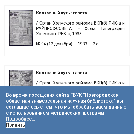
Колхозный путь : газета
/ Орган Холмского райкома ВКП(б) РИК-а и
РАЙПРОФСОВЕТА. – Холм: Типография
Холмского РИК-а, 1933.
№ 94 (12 декабря). – 1933. – 2 с.
Колхозный путь : газета
/ Орган Холмского райкома ВКП(б) РИК-а и
РАЙПРОФСОВЕТА. – Холм: Типография
Холмского РИК-а, 1933.
Во время посещения сайта ГБУК "Новгородская
областная универсальная научная библиотека" вы
№ 95 (14 декабря). – 1933. – 2 с.
соглашаетесь с тем, что мы обрабатываем данные
с использованием метрических программ.
Подробнее...
Принять
Колхозный путь : газета