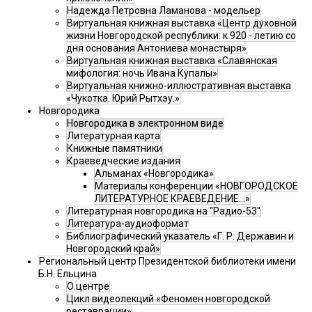
Надежда Петровна Ламанова - модельер
Виртуальная книжная выставка «Центр духовной
жизни Новгородской республики: к 920 - летию со
дня основания Антониева монастыря»
Виртуальная книжная выставка «Славянская
мифология: ночь Ивана Купалы»
Виртуальная книжно-иллюстративная выставка
«Чукотка. Юрий Рытхэу.»
Новгородика
Новгородика в электронном виде
Литературная карта
Книжные памятники
Краеведческие издания
Альманах «Новгородика»
Материалы конференции «НОВГОРОДСКОЕ
ЛИТЕРАТУРНОЕ КРАЕВЕДЕНИЕ...»
Литературная новгородика на "Радио-53"
Литература-аудиоформат
Библиографический указатель «Г. Р. Державин и
Новгородский край»
Региональный центр Президентской библиотеки имени
Б.Н. Ельцина
О центре
Цикл видеолекций «Феномен новгородской
реставрации»