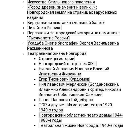
Искусство. Стиль нового поколения
«Город древен, знаменит и велик…» :
Новгородская земля на страницах зарубежных
изданий
Виртуальная выставка «Большой балет»
Читайте о Рюрике
Персонажи Новгородской истории на памятнике
"Тысячелетие России"
Усадьба Онег в биографии Сергея Васильевича
Рахманинова
Театральная жизнь Новгорода
Страницы истории
Новгородский театр - век XIX…
Николай Иванович Иванов и Василий
Игнатьевич Живокини
Егор Тихонович Курдюмов
Нил Иванович Мерянский (Богдановский),
Владимир Александрович Кригер, Николай
Иванович Собольщиков-Самарин
Павел Павлович Гайдебуров
ТОР и другие… Из истории театра 1920-
1940-х годов
Новгородский областной театр драмы 1944-
1980-е годы
Театральная жизнь Новгорода. 1940-е годы