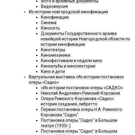
Фото и архивные документы
Видеоверсия
Из истории новгородской кинофикации
Кинофикация
Синема
Киносеть
Документы Государственного архива
новейшей истории Новгородской области по
истории кинофикации
Кинотеатры
Киномеханики
Кинофестивали и недели кино
Киноклубы и кинолектории
Кино и дети
Виртуальная выставка «Из истории постановок
оперы «Садко»
«Из истории постановок оперы «САДКО»
Николай Андреевич Римский-Корсаков
Опера Римского-Корсакова «Садко»:
история создания, либретто
Первая постановка оперы Н.А. Римского-
Корсакова "Садко"
Постановка оперы "Садко" в Большом
театре (1935г.)
Постановка оперы "Садко" в Большом