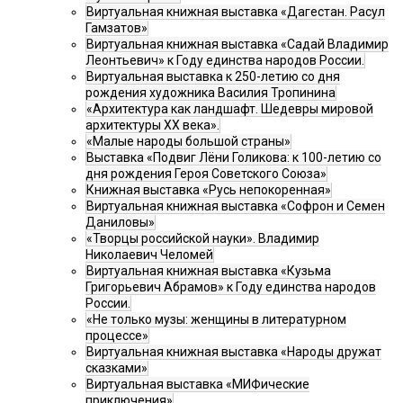
Виртуальная книжная выставка «Дагестан. Расул
Гамзатов»
Виртуальная книжная выставка «Садай Владимир
Леонтьевич» к Году единства народов России.
Виртуальная выставка к 250-летию со дня
рождения художника Василия Тропинина
«Архитектура как ландшафт. Шедевры мировой
архитектуры XX века».
«Малые народы большой страны»
Выставка «Подвиг Лёни Голикова: к 100-летию со
дня рождения Героя Советского Союза»
Книжная выставка «Русь непокоренная»
Виртуальная книжная выставка «Софрон и Семен
Даниловы»
«Творцы российской науки». Владимир
Николаевич Челомей
Виртуальная книжная выставка «Кузьма
Григорьевич Абрамов» к Году единства народов
России.
«Не только музы: женщины в литературном
процессе»
Виртуальная книжная выставка «Народы дружат
сказками»
Виртуальная выставка «МИФические
приключения»