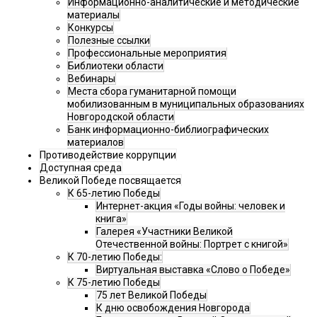
Информационно-аналитические и методические
материалы
Конкурсы
Полезные ссылки
Профессиональные мероприятия
Библиотеки области
Вебинары
Места сбора гуманитарной помощи
мобилизованным в муниципальных образованиях
Новгородской области
Банк информационно-библиографических
материалов
Противодействие коррупции
Доступная среда
Великой Победе посвящается
К 65-летию Победы
Интернет-акция «Годы войны: человек и
книга»
Галерея «Участники Великой
Отечественной войны: Портрет с книгой»
К 70-летию Победы:
Виртуальная выставка «Слово о Победе»
К 75-летию Победы
75 лет Великой Победы
К дню освобождения Новгорода