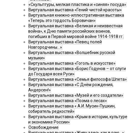
«Скульптуры, мелкая пластика и «синяя» посуда»
Виртуальная выставка «Гений чистой красоты»
Виртуальная книжно-иллюстративная выставка
«Теперь это гордость Боровичан»
Виртуальная выставка «Великая и неизвестная
война», к Дню памяти российских воинов,
погибших в Первой мировой войне 1914-1918 гг.
Виртуальная выставка «Певец полей
Новгородчины…»
Виртуальная выставка «Волшебник русской
музыки»
Виртуальная выставка «Гоголь в искусстве»
Виртуальная выставка «Борис Годунов – от слуги
до Государя всея Руси»
Виртуальная выставка «Семья философа Шпета»
Виртуальная выставка «С Днём рождения,
Андерсен!»
Виртуальная выставка «Музей и его создатели»
Виртуальная выставка «Поэма о лесах»
Виртуальная выставка « А.И. Мусин-Пушкин,
собиратель редкостей»
Виртуальная выставка «Крым в истории, культуре
и экономике России»
Освобождение
Виртуальная выставка «Живу здесь как в раю…»: