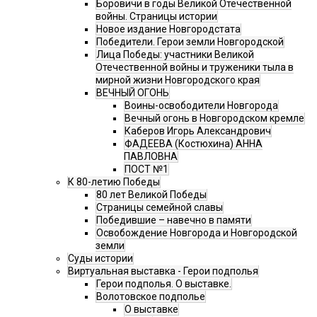
Боровичи в годы Великой Отечественной
войны. Страницы истории
Новое издание Новгородстата
Победители. Герои земли Новгородской
Лица Победы: участники Великой
Отечественной войны и труженики тыла в
мирной жизни Новгородского края
ВЕЧНЫЙ ОГОНЬ
Воины-освободители Новгорода
Вечный огонь в Новгородском кремле
Каберов Игорь Александрович
ФАДЕЕВА (Костюхина) АННА
ПАВЛОВНА
ПОСТ №1
К 80-летию Победы
80 лет Великой Победы
Страницы семейной славы
Победившие – навечно в памяти
Освобождение Новгорода и Новгородской
земли
Суды истории
Виртуальная выставка - Герои подполья
Герои подполья. О выставке.
Волотовское подполье
О выставке