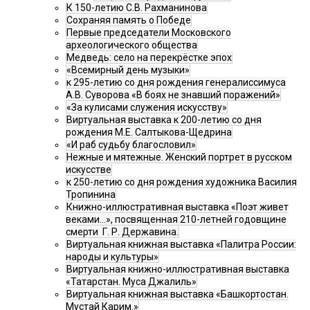
К 150-летию С.В. Рахманинова
Сохраняя память о Победе
Первые председатели Московского
археологического общества
Медведь: село на перекрёстке эпох
«Всемирный день музыки»
к 295-летию со дня рождения генералиссимуса
А.В. Суворова «В боях не знавший поражений»
«За кулисами служения искусству»
Виртуальная выставка к 200-летию со дня
рождения М.Е. Салтыкова-Щедрина
«И раб судьбу благословил»
Нежные и мятежные. Женский портрет в русском
искусстве
к 250-летию со дня рождения художника Василия
Тропинина
Книжно-иллюстративная выставка «Поэт живет
веками…», посвященная 210-летней годовщине
смерти Г. Р. Державина.
Виртуальная книжная выставка «Палитра России:
народы и культуры»
Виртуальная книжно-иллюстративная выставка
«Татарстан. Муса Джалиль»
Виртуальная книжная выставка «Башкортостан.
Мустай Карим.»