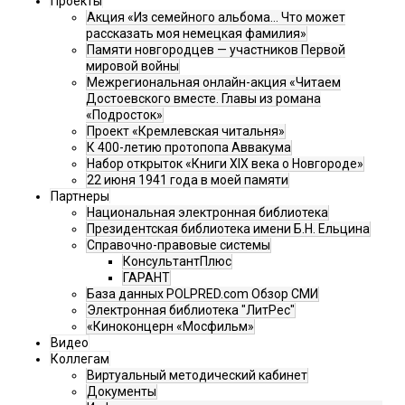
Проекты
Акция «Из семейного альбома... Что может
рассказать моя немецкая фамилия»
Памяти новгородцев — участников Первой
мировой войны
Межрегиональная онлайн-акция «Читаем
Достоевского вместе. Главы из романа
«Подросток»
Проект «Кремлевская читальня»
К 400-летию протопопа Аввакума
Набор открыток «Книги XIX века о Новгороде»
22 июня 1941 года в моей памяти
Партнеры
Национальная электронная библиотека
Президентская библиотека имени Б.Н. Ельцина
Справочно-правовые системы
КонсультантПлюс
ГАРАНТ
База данных POLPRED.com Обзор СМИ
Электронная библиотека "ЛитРес"
«Киноконцерн «Мосфильм»
Видео
Коллегам
Виртуальный методический кабинет
Документы