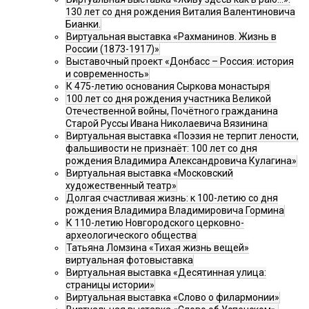
130 лет со дня рождения Виталия Валентиновича
Бианки.
Виртуальная выставка «Рахманинов. Жизнь в
России (1873-1917)»
Выставочный проект «Донбасс – Россия: история
и современность»
К 475-летию основания Сыркова монастыря
100 лет со дня рождения участника Великой
Отечественной войны, Почётного гражданина
Старой Руссы Ивана Николаевича Вязинина
Виртуальная выставка «Поэзия не терпит лености,
фальшивости не признаёт: 100 лет со дня
рождения Владимира Александровича Кулагина»
Виртуальная выставка «Московский
художественный театр»
Долгая счастливая жизнь: к 100-летию со дня
рождения Владимира Владимировича Гормина
К 110-летию Новгородского церковно-
археологического общества
Татьяна Ломзина «Тихая жизнь вещей»
виртуальная фотовыставка
Виртуальная выставка «Десятинная улица:
страницы истории»
Виртуальная выставка «Слово о филармонии»