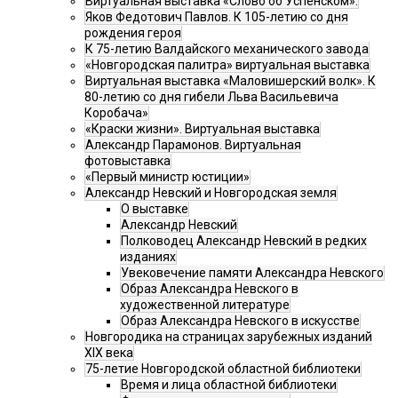
Виртуальная выставка «Слово об Успенском».
Яков Федотович Павлов. К 105-летию со дня
рождения героя
К 75-летию Валдайского механического завода
«Новгородская палитра» виртуальная выставка
Виртуальная выставка «Маловишерский волк». К
80-летию со дня гибели Льва Васильевича
Коробача»
«Краски жизни». Виртуальная выставка
Александр Парамонов. Виртуальная
фотовыставка
«Первый министр юстиции»
Александр Невский и Новгородская земля
О выставке
Александр Невский
Полководец Александр Невский в редких
изданиях
Увековечение памяти Александра Невского
Образ Александра Невского в
художественной литературе
Образ Александра Невского в искусстве
Новгородика на страницах зарубежных изданий
XIX века
75-летие Новгородской областной библиотеки
Время и лица областной библиотеки