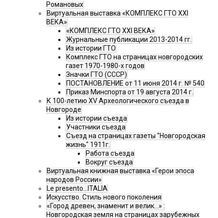
Романовых
Виртуальная выставка «КОМПЛЕКС ГТО XXI
ВЕКА»
«КОМПЛЕКС ГТО XXI ВЕКА»
Журнальные публикации 2013-2014 гг.
Из истории ГТО
Комплекс ГТО на страницах новгородских
газет 1970-1980-х годов
Значки ГТО (СССР)
ПОСТАНОВЛЕНИЕ от 11 июня 2014 г. № 540
Приказ Минспорта от 19 августа 2014 г.
К 100-летию XV Археологического съезда в
Новгороде
Из истории съезда
Участники съезда
Cъезд на страницах газеты "Новгородская
жизнь" 1911г.
Работа съезда
Вокруг съезда
Виртуальная книжная выставка «Герои эпоса
народов России»
Le presento...ITALIA
Искусство. Стиль нового поколения
«Город древен, знаменит и велик…» :
Новгородская земля на страницах зарубежных