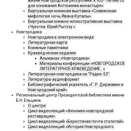
жизни Новгородской республики: к 920 - летию со
дня основания Антониева монастыря»
Виртуальная книжная выставка «Славянская
мифология: ночь Ивана Купалы»
Виртуальная книжно-иллюстративная выставка
«Чукотка. Юрий Рытхэу.»
Новгородика
Новгородика в электронном виде
Литературная карта
Книжные памятники
Краеведческие издания
Альманах «Новгородика»
Материалы конференции «НОВГОРОДСКОЕ
ЛИТЕРАТУРНОЕ КРАЕВЕДЕНИЕ...»
Литературная новгородика на "Радио-53"
Литература-аудиоформат
Библиографический указатель «Г. Р. Державин и
Новгородский край»
Региональный центр Президентской библиотеки имени
Б.Н. Ельцина
О центре
Цикл видеолекций «Феномен новгородской
реставрации»
Цикл видеолекций «Берестяная почта столетий»
Цикл видеолекций «История Новгородского