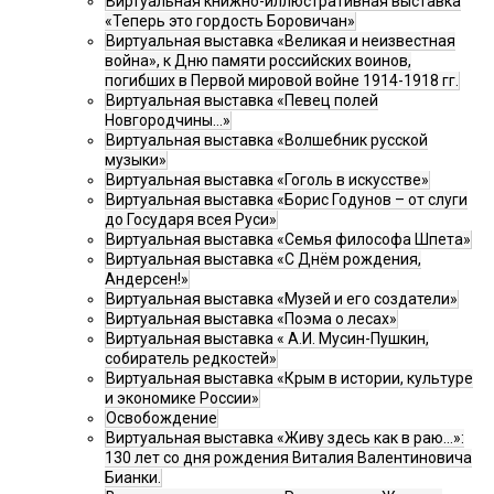
Виртуальная книжно-иллюстративная выставка
«Теперь это гордость Боровичан»
Виртуальная выставка «Великая и неизвестная
война», к Дню памяти российских воинов,
погибших в Первой мировой войне 1914-1918 гг.
Виртуальная выставка «Певец полей
Новгородчины…»
Виртуальная выставка «Волшебник русской
музыки»
Виртуальная выставка «Гоголь в искусстве»
Виртуальная выставка «Борис Годунов – от слуги
до Государя всея Руси»
Виртуальная выставка «Семья философа Шпета»
Виртуальная выставка «С Днём рождения,
Андерсен!»
Виртуальная выставка «Музей и его создатели»
Виртуальная выставка «Поэма о лесах»
Виртуальная выставка « А.И. Мусин-Пушкин,
собиратель редкостей»
Виртуальная выставка «Крым в истории, культуре
и экономике России»
Освобождение
Виртуальная выставка «Живу здесь как в раю…»:
130 лет со дня рождения Виталия Валентиновича
Бианки.