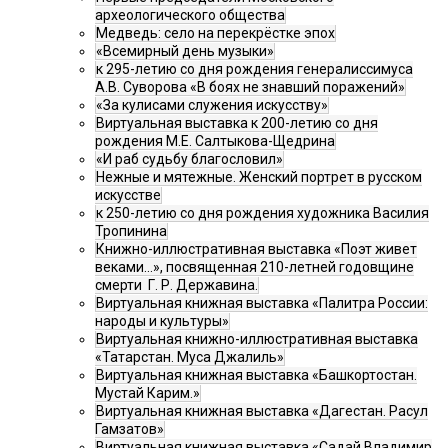
археологического общества
Медведь: село на перекрёстке эпох
«Всемирный день музыки»
к 295-летию со дня рождения генералиссимуса
А.В. Суворова «В боях не знавший поражений»
«За кулисами служения искусству»
Виртуальная выставка к 200-летию со дня
рождения М.Е. Салтыкова-Щедрина
«И раб судьбу благословил»
Нежные и мятежные. Женский портрет в русском
искусстве
к 250-летию со дня рождения художника Василия
Тропинина
Книжно-иллюстративная выставка «Поэт живет
веками…», посвященная 210-летней годовщине
смерти Г. Р. Державина.
Виртуальная книжная выставка «Палитра России:
народы и культуры»
Виртуальная книжно-иллюстративная выставка
«Татарстан. Муса Джалиль»
Виртуальная книжная выставка «Башкортостан.
Мустай Карим.»
Виртуальная книжная выставка «Дагестан. Расул
Гамзатов»
Виртуальная книжная выставка «Садай Владимир