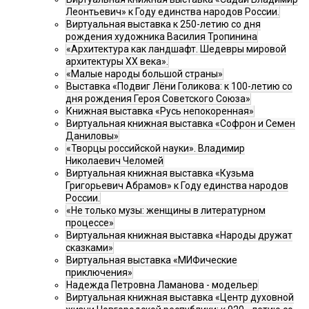
Леонтьевич» к Году единства народов России.
Виртуальная выставка к 250-летию со дня
рождения художника Василия Тропинина
«Архитектура как ландшафт. Шедевры мировой
архитектуры XX века».
«Малые народы большой страны»
Выставка «Подвиг Лёни Голикова: к 100-летию со
дня рождения Героя Советского Союза»
Книжная выставка «Русь непокоренная»
Виртуальная книжная выставка «Софрон и Семен
Даниловы»
«Творцы российской науки». Владимир
Николаевич Челомей
Виртуальная книжная выставка «Кузьма
Григорьевич Абрамов» к Году единства народов
России.
«Не только музы: женщины в литературном
процессе»
Виртуальная книжная выставка «Народы дружат
сказками»
Виртуальная выставка «МИФические
приключения»
Надежда Петровна Ламанова - модельер
Виртуальная книжная выставка «Центр духовной