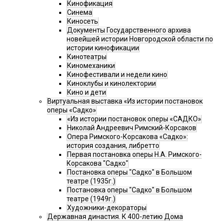
Кинофикация
Синема
Киносеть
Документы Государственного архива
новейшей истории Новгородской области по
истории кинофикации
Кинотеатры
Киномеханики
Кинофестивали и недели кино
Киноклубы и кинолектории
Кино и дети
Виртуальная выставка «Из истории постановок
оперы «Садко»
«Из истории постановок оперы «САДКО»
Николай Андреевич Римский-Корсаков
Опера Римского-Корсакова «Садко»:
история создания, либретто
Первая постановка оперы Н.А. Римского-
Корсакова "Садко"
Постановка оперы "Садко" в Большом
театре (1935г.)
Постановка оперы "Садко" в Большом
театре (1949г.)
Художники-декораторы
Державная династия. К 400-летию Дома