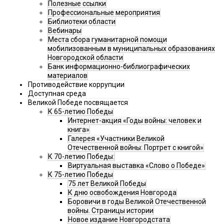
Полезные ссылки
Профессиональные мероприятия
Библиотеки области
Вебинары
Места сбора гуманитарной помощи
мобилизованным в муниципальных образованиях
Новгородской области
Банк информационно-библиографических
материалов
Противодействие коррупции
Доступная среда
Великой Победе посвящается
К 65-летию Победы
Интернет-акция «Годы войны: человек и
книга»
Галерея «Участники Великой
Отечественной войны: Портрет с книгой»
К 70-летию Победы:
Виртуальная выставка «Слово о Победе»
К 75-летию Победы
75 лет Великой Победы
К дню освобождения Новгорода
Боровичи в годы Великой Отечественной
войны. Страницы истории
Новое издание Новгородстата