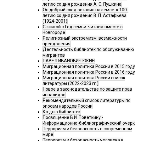
летию со дня рождения А. С. Пушкина
Он добрый след оставил на земле: к 100-
летию со дня рождения В. П. Астафьева
(1924-2001)
С книгой в Год семьи: читаем вместе о
Новгороде
Религиозный экстремизм: возможности
преодоления
Деятельность библиотек по обслуживанию
мигрантов
ПАВЕЛ ИВАНОВИЧ ЮКИН
Миграционная политика России в 2015 году
Миграционная политика России в 2016 году
Миграционная политика России список
литературы (2022-2023 гг.)
Новое в законодательстве по защите прав
инвалидов
Рекомендательный список литературы по
эпосам народов России
Ко дню библиотек
Посвящение В.И. Поветкину -
Информационно-библиографический очерк
Терроризм и безопасность в современном
мире
Терроризм и безопасность человека в