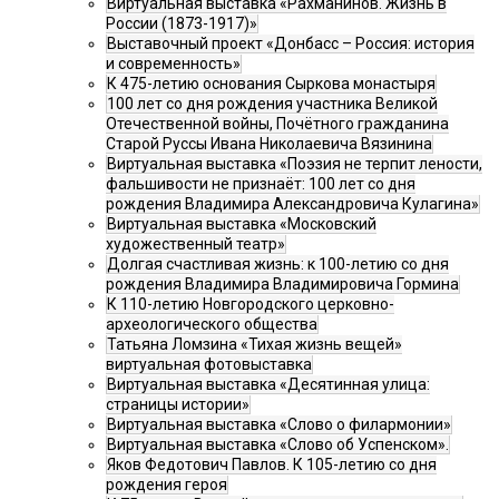
Виртуальная выставка «Рахманинов. Жизнь в
России (1873-1917)»
Выставочный проект «Донбасс – Россия: история
и современность»
К 475-летию основания Сыркова монастыря
100 лет со дня рождения участника Великой
Отечественной войны, Почётного гражданина
Старой Руссы Ивана Николаевича Вязинина
Виртуальная выставка «Поэзия не терпит лености,
фальшивости не признаёт: 100 лет со дня
рождения Владимира Александровича Кулагина»
Виртуальная выставка «Московский
художественный театр»
Долгая счастливая жизнь: к 100-летию со дня
рождения Владимира Владимировича Гормина
К 110-летию Новгородского церковно-
археологического общества
Татьяна Ломзина «Тихая жизнь вещей»
виртуальная фотовыставка
Виртуальная выставка «Десятинная улица:
страницы истории»
Виртуальная выставка «Слово о филармонии»
Виртуальная выставка «Слово об Успенском».
Яков Федотович Павлов. К 105-летию со дня
рождения героя