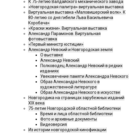
К 75-летию Валдайского механического завода
«Новгородская палитра» виртуальная выставка
Виртуальная выставка «Маловишерский волк». К
80-летию со дня гибели Льва Васильевича
Коробача»
«Краски жизни». Виртуальная выставка
Александр Парамонов. Виртуальная
фотовыставка
«Первый министр юстиции»
Александр Невский и Новгородская земля
О выставке
Александр Невский
Полководец Александр Невский в редких
изданиях
Увековечение памяти Александра Невского
Образ Александра Невского в
художественной литературе
Образ Александра Невского в искусстве
Новгородика на страницах зарубежных изданий
XIX века
75-летие Новгородской областной библиотеки
Время и лица областной библиотеки
Фото и архивные документы
Видеоверсия
Из истории новгородской кинофикации