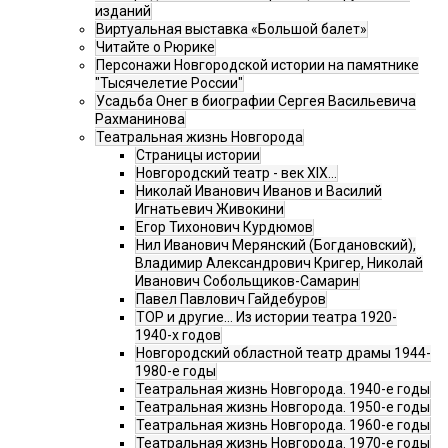
изданий
Виртуальная выставка «Большой балет»
Читайте о Рюрике
Персонажи Новгородской истории на памятнике
"Тысячелетие России"
Усадьба Онег в биографии Сергея Васильевича
Рахманинова
Театральная жизнь Новгорода
Страницы истории
Новгородский театр - век XIX…
Николай Иванович Иванов и Василий
Игнатьевич Живокини
Егор Тихонович Курдюмов
Нил Иванович Мерянский (Богдановский),
Владимир Александрович Кригер, Николай
Иванович Собольщиков-Самарин
Павел Павлович Гайдебуров
ТОР и другие… Из истории театра 1920-
1940-х годов
Новгородский областной театр драмы 1944-
1980-е годы
Театральная жизнь Новгорода. 1940-е годы
Театральная жизнь Новгорода. 1950-е годы
Театральная жизнь Новгорода. 1960-е годы
Театральная жизнь Новгорода. 1970-е годы