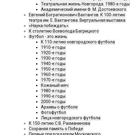
Театральная жизнь Новгорода. 1980-е годы
Академический имени Ф. М. Достоевского
Евгений Богратионович Вахтангов. К 100-летию
театра им. Е. Вахтангова. Виртуальная выставка
«Наука побеждать»
К столетию Всеволода Багрицкого
Футбол - это жизнь
К 110-летию новгородского футбола
1910-е годы
1920-е годы
1930-е годы
1940-е годы
1950-е годы
1960-е годы
1970-е годы
Кожаный мяч
1980-е годы
1990-е годы
2000-е годы
Архивы о футболе
Фотофутбол
Лица новгородского футбола
К 150-летию С.В. Рахманинова
Сохраняя память о Победе
Первые председатели Московского