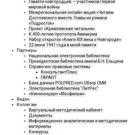
Памяти новгородцев — участников Первой
мировой войны
Межрегиональная онлайн-акция «Читаем
Достоевского вместе. Главы из романа
«Подросток»
Проект «Кремлевская читальня»
К 400-летию протопопа Аввакума
Набор открыток «Книги XIX века о Новгороде»
22 июня 1941 года в моей памяти
Партнеры
Национальная электронная библиотека
Президентская библиотека имени Б.Н. Ельцина
Справочно-правовые системы
КонсультантПлюс
ГАРАНТ
База данных POLPRED.com Обзор СМИ
Электронная библиотека "ЛитРес"
«Киноконцерн «Мосфильм»
Видео
Коллегам
Виртуальный методический кабинет
Документы
Информационно-аналитические и методические
материалы
Конкурсы