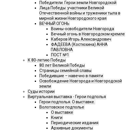
Победители. Герои земли Новгородской
Лица Победы: участники Великой
Отечественной войны и труженики тыла в
мирной жизни Новгородского края
ВЕЧНЫЙ ОГОНЬ
Воины-освободители Новгорода
Вечный огонь в Новгородском кремле
Каберов Игорь Александрович
ФАДЕЕВА (Костюхина) АННА
ПАВЛОВНА
ПОСТ №1
К 80-летию Победы
80 лет Великой Победы
Страницы семейной славы
Победившие – навечно в памяти
Освобождение Новгорода и Новгородской
земли
Суды истории
Виртуальная выставка - Герои подполья
Герои подполья. О выставке.
Волотовское подполье
О выставке
Книги
Периодические издания
Архивные документы