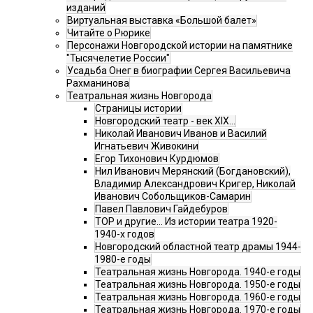
изданий
Виртуальная выставка «Большой балет»
Читайте о Рюрике
Персонажи Новгородской истории на памятнике
"Тысячелетие России"
Усадьба Онег в биографии Сергея Васильевича
Рахманинова
Театральная жизнь Новгорода
Страницы истории
Новгородский театр - век XIX…
Николай Иванович Иванов и Василий
Игнатьевич Живокини
Егор Тихонович Курдюмов
Нил Иванович Мерянский (Богдановский),
Владимир Александрович Кригер, Николай
Иванович Собольщиков-Самарин
Павел Павлович Гайдебуров
ТОР и другие… Из истории театра 1920-
1940-х годов
Новгородский областной театр драмы 1944-
1980-е годы
Театральная жизнь Новгорода. 1940-е годы
Театральная жизнь Новгорода. 1950-е годы
Театральная жизнь Новгорода. 1960-е годы
Театральная жизнь Новгорода. 1970-е годы