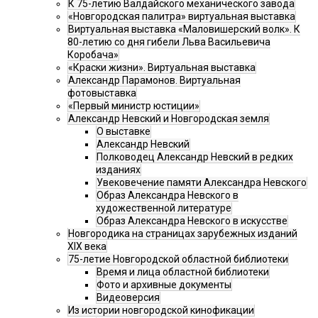
К 75-летию Валдайского механического завода
«Новгородская палитра» виртуальная выставка
Виртуальная выставка «Маловишерский волк». К
80-летию со дня гибели Льва Васильевича
Коробача»
«Краски жизни». Виртуальная выставка
Александр Парамонов. Виртуальная
фотовыставка
«Первый министр юстиции»
Александр Невский и Новгородская земля
О выставке
Александр Невский
Полководец Александр Невский в редких
изданиях
Увековечение памяти Александра Невского
Образ Александра Невского в
художественной литературе
Образ Александра Невского в искусстве
Новгородика на страницах зарубежных изданий
XIX века
75-летие Новгородской областной библиотеки
Время и лица областной библиотеки
Фото и архивные документы
Видеоверсия
Из истории новгородской кинофикации