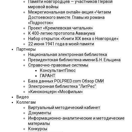
Памяти новгородцев — участников Первой
мировой войны
Межрегиональная онлайн-акция «Читаем
Достоевского вместе. Главы из романа
«Подросток»
Проект «Кремлевская читальня»
К 400-летию протопопа Аввакума
Набор открыток «Книги XIX века о Новгороде»
22 июня 1941 года в моей памяти
Партнеры
Национальная электронная библиотека
Президентская библиотека имени Б.Н. Ельцина
Справочно-правовые системы
КонсультантПлюс
ГАРАНТ
База данных POLPRED.com Обзор СМИ
Электронная библиотека "ЛитРес"
«Киноконцерн «Мосфильм»
Видео
Коллегам
Виртуальный методический кабинет
Документы
Информационно-аналитические и методические
материалы
Конкурсы