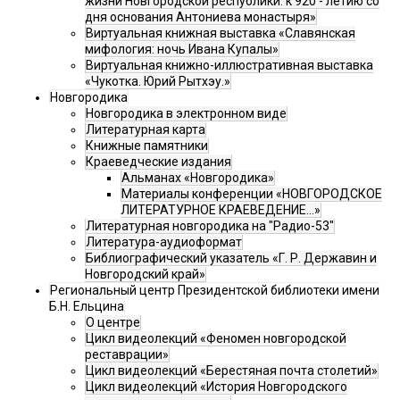
жизни Новгородской республики: к 920 - летию со
дня основания Антониева монастыря»
Виртуальная книжная выставка «Славянская
мифология: ночь Ивана Купалы»
Виртуальная книжно-иллюстративная выставка
«Чукотка. Юрий Рытхэу.»
Новгородика
Новгородика в электронном виде
Литературная карта
Книжные памятники
Краеведческие издания
Альманах «Новгородика»
Материалы конференции «НОВГОРОДСКОЕ
ЛИТЕРАТУРНОЕ КРАЕВЕДЕНИЕ...»
Литературная новгородика на "Радио-53"
Литература-аудиоформат
Библиографический указатель «Г. Р. Державин и
Новгородский край»
Региональный центр Президентской библиотеки имени
Б.Н. Ельцина
О центре
Цикл видеолекций «Феномен новгородской
реставрации»
Цикл видеолекций «Берестяная почта столетий»
Цикл видеолекций «История Новгородского