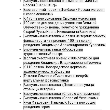
Виртуальная выставка «Рахманинов. Жизнь в
России (1873-1917)»
Выставочный проект «Донбасс – Россия: история
и современность»
К 475-летию основания Сыркова монастыря
100 лет со дня рождения участника Великой
Отечественной войны, Почётного гражданина
Старой Руссы Ивана Николаевича Вязинина
Виртуальная выставка «Поэзия не терпит лености,
фальшивости не признаёт: 100 лет со дня
рождения Владимира Александровича Кулагина»
Виртуальная выставка «Московский
художественный театр»
Долгая счастливая жизнь: к 100-летию со дня
рождения Владимира Владимировича Гормина
К 110-летию Новгородского церковно-
археологического общества
Татьяна Ломзина «Тихая жизнь вещей»
виртуальная фотовыставка
Виртуальная выставка «Десятинная улица:
страницы истории»
Виртуальная выставка «Слово о филармонии»
Виртуальная выставка «Слово об Успенском».
Яков Федотович Павлов. К 105-летию со дня
рождения героя