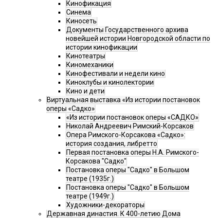
Кинофикация
Синема
Киносеть
Документы Государственного архива
новейшей истории Новгородской области по
истории кинофикации
Кинотеатры
Киномеханики
Кинофестивали и недели кино
Киноклубы и кинолектории
Кино и дети
Виртуальная выставка «Из истории постановок
оперы «Садко»
«Из истории постановок оперы «САДКО»
Николай Андреевич Римский-Корсаков
Опера Римского-Корсакова «Садко»:
история создания, либретто
Первая постановка оперы Н.А. Римского-
Корсакова "Садко"
Постановка оперы "Садко" в Большом
театре (1935г.)
Постановка оперы "Садко" в Большом
театре (1949г.)
Художники-декораторы
Державная династия. К 400-летию Дома