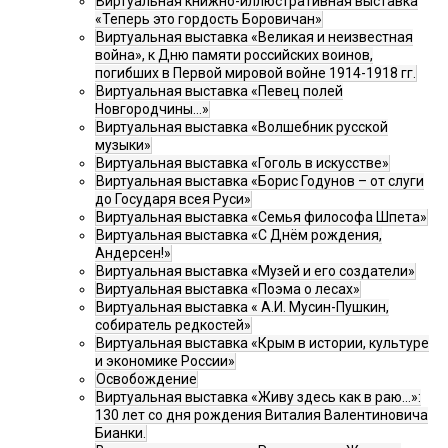
Виртуальная книжно-иллюстративная выставка
«Теперь это гордость Боровичан»
Виртуальная выставка «Великая и неизвестная
война», к Дню памяти российских воинов,
погибших в Первой мировой войне 1914-1918 гг.
Виртуальная выставка «Певец полей
Новгородчины…»
Виртуальная выставка «Волшебник русской
музыки»
Виртуальная выставка «Гоголь в искусстве»
Виртуальная выставка «Борис Годунов – от слуги
до Государя всея Руси»
Виртуальная выставка «Семья философа Шпета»
Виртуальная выставка «С Днём рождения,
Андерсен!»
Виртуальная выставка «Музей и его создатели»
Виртуальная выставка «Поэма о лесах»
Виртуальная выставка « А.И. Мусин-Пушкин,
собиратель редкостей»
Виртуальная выставка «Крым в истории, культуре
и экономике России»
Освобождение
Виртуальная выставка «Живу здесь как в раю…»:
130 лет со дня рождения Виталия Валентиновича
Бианки.