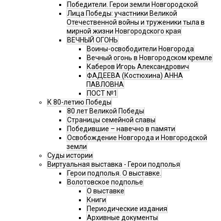
Победители. Герои земли Новгородской
Лица Победы: участники Великой
Отечественной войны и труженики тыла в
мирной жизни Новгородского края
ВЕЧНЫЙ ОГОНЬ
Воины-освободители Новгорода
Вечный огонь в Новгородском кремле
Каберов Игорь Александрович
ФАДЕЕВА (Костюхина) АННА
ПАВЛОВНА
ПОСТ №1
К 80-летию Победы
80 лет Великой Победы
Страницы семейной славы
Победившие – навечно в памяти
Освобождение Новгорода и Новгородской
земли
Суды истории
Виртуальная выставка - Герои подполья
Герои подполья. О выставке.
Волотовское подполье
О выставке
Книги
Периодические издания
Архивные документы