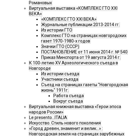
Романовых
Виртуальная выставка «КОМПЛЕКС ГТО XXI
ВЕКА»
«КОМПЛЕКС ГТО XXI ВЕКА»
Журнальные публикации 2013-2014 гг.
Из истории ГТО
Комплекс ГТО на страницах новгородских
газет 1970-1980-х годов
Значки ГТО (СССР)
ПОСТАНОВЛЕНИЕ от 11 июня 2014 г. № 540
Приказ Минспорта от 19 августа 2014 г.
К 100-летию XV Археологического съезда в
Новгороде
Из истории съезда
Участники съезда
Cъезд на страницах газеты "Новгородская
жизнь" 1911г.
Работа съезда
Вокруг съезда
Виртуальная книжная выставка «Герои эпоса
народов России»
Le presento...ITALIA
Искусство. Стиль нового поколения
«Город древен, знаменит и велик…» :
Новгородская земля на страницах зарубежных