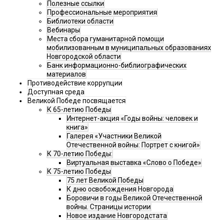
Полезные ссылки
Профессиональные мероприятия
Библиотеки области
Вебинары
Места сбора гуманитарной помощи
мобилизованным в муниципальных образованиях
Новгородской области
Банк информационно-библиографических
материалов
Противодействие коррупции
Доступная среда
Великой Победе посвящается
К 65-летию Победы
Интернет-акция «Годы войны: человек и
книга»
Галерея «Участники Великой
Отечественной войны: Портрет с книгой»
К 70-летию Победы:
Виртуальная выставка «Слово о Победе»
К 75-летию Победы
75 лет Великой Победы
К дню освобождения Новгорода
Боровичи в годы Великой Отечественной
войны. Страницы истории
Новое издание Новгородстата