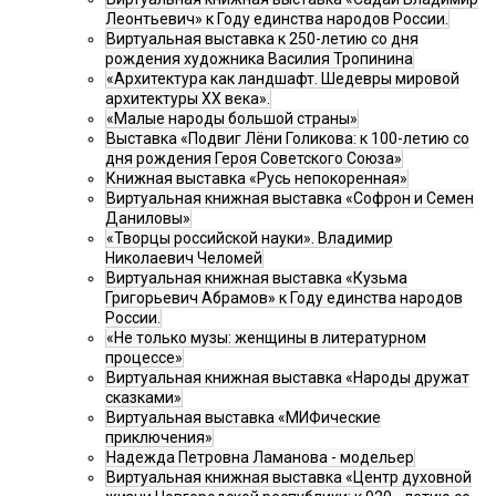
Леонтьевич» к Году единства народов России.
Виртуальная выставка к 250-летию со дня
рождения художника Василия Тропинина
«Архитектура как ландшафт. Шедевры мировой
архитектуры XX века».
«Малые народы большой страны»
Выставка «Подвиг Лёни Голикова: к 100-летию со
дня рождения Героя Советского Союза»
Книжная выставка «Русь непокоренная»
Виртуальная книжная выставка «Софрон и Семен
Даниловы»
«Творцы российской науки». Владимир
Николаевич Челомей
Виртуальная книжная выставка «Кузьма
Григорьевич Абрамов» к Году единства народов
России.
«Не только музы: женщины в литературном
процессе»
Виртуальная книжная выставка «Народы дружат
сказками»
Виртуальная выставка «МИФические
приключения»
Надежда Петровна Ламанова - модельер
Виртуальная книжная выставка «Центр духовной