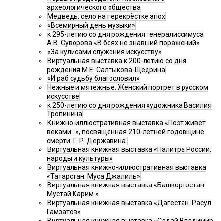
археологического общества
Медведь: село на перекрёстке эпох
«Всемирный день музыки»
к 295-летию со дня рождения генералиссимуса
А.В. Суворова «В боях не знавший поражений»
«За кулисами служения искусству»
Виртуальная выставка к 200-летию со дня
рождения М.Е. Салтыкова-Щедрина
«И раб судьбу благословил»
Нежные и мятежные. Женский портрет в русском
искусстве
к 250-летию со дня рождения художника Василия
Тропинина
Книжно-иллюстративная выставка «Поэт живет
веками…», посвященная 210-летней годовщине
смерти Г. Р. Державина.
Виртуальная книжная выставка «Палитра России:
народы и культуры»
Виртуальная книжно-иллюстративная выставка
«Татарстан. Муса Джалиль»
Виртуальная книжная выставка «Башкортостан.
Мустай Карим.»
Виртуальная книжная выставка «Дагестан. Расул
Гамзатов»
Виртуальная книжная выставка «Садай Владимир