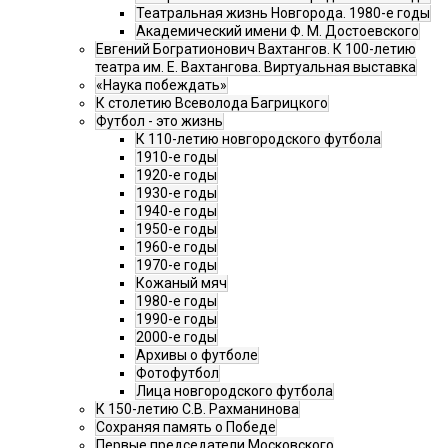
Театральная жизнь Новгорода. 1980-е годы
Академический имени Ф. М. Достоевского
Евгений Богратионович Вахтангов. К 100-летию
театра им. Е. Вахтангова. Виртуальная выставка
«Наука побеждать»
К столетию Всеволода Багрицкого
Футбол - это жизнь
К 110-летию новгородского футбола
1910-е годы
1920-е годы
1930-е годы
1940-е годы
1950-е годы
1960-е годы
1970-е годы
Кожаный мяч
1980-е годы
1990-е годы
2000-е годы
Архивы о футболе
Фотофутбол
Лица новгородского футбола
К 150-летию С.В. Рахманинова
Сохраняя память о Победе
Первые председатели Московского