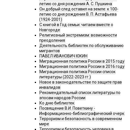
летию со дня рождения А. С. Пушкина
Он добрый след оставил на земле: к 100-
летию со дня рождения В. П. Астафьева
(1924-2001)
С книгой в Год семьи: читаем вместе о
Новгороде
Религиозный экстремизм: возможности
преодоления
Деятельность библиотек по обслуживанию
мигрантов
ПАВЕЛ ИВАНОВИЧ ЮКИН
Миграционная политика России в 2015 году
Миграционная политика России в 2016 году
Миграционная политика России список
литературы (2022-2023 гг.)
Новое в законодательстве по защите прав
инвалидов
Рекомендательный список литературы по
эпосам народов России
Ко дню библиотек
Посвящение В.И. Поветкину -
Информационно-библиографический очерк
Терроризм и безопасность в современном
мире
Терроризм и безопасность человека в