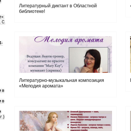
и
Литературный диктант в Областной
библиотеке!
е»:
 С.
4-
Литературно-музыкальная композиция
«Мелодия аромата»
 в
 в
и
г.)