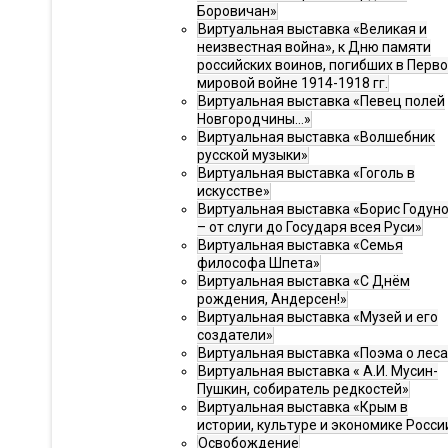
Боровичан»
Виртуальная выставка «Великая и
неизвестная война», к Дню памяти
российских воинов, погибших в Перв
мировой войне 1914-1918 гг.
Виртуальная выставка «Певец полей
Новгородчины…»
Виртуальная выставка «Волшебник
русской музыки»
Виртуальная выставка «Гоголь в
искусстве»
Виртуальная выставка «Борис Годун
– от слуги до Государя всея Руси»
Виртуальная выставка «Семья
философа Шпета»
Виртуальная выставка «С Днём
рождения, Андерсен!»
Виртуальная выставка «Музей и его
создатели»
Виртуальная выставка «Поэма о леса
Виртуальная выставка « А.И. Мусин-
Пушкин, собиратель редкостей»
Виртуальная выставка «Крым в
истории, культуре и экономике Росси
Освобождение