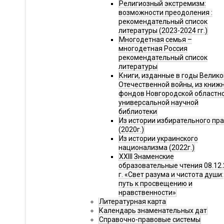
Религиозный экстремизм:
возможности преодоления :
рекомендательный список
литературы (2023-2024 гг.)
Многодетная семья –
многодетная Россия
рекомендательный список
литературы
Книги, изданные в годы Велико
Отечественной войны, из книж
фондов Новгородской областн
универсальной научной
библиотеки
Из истории избирательного пр
(2020г.)
Из истории украинского
национализма (2022г.)
XXIII Знаменские
образовательные чтения 08.12.
г. «Свет разума и чистота души:
путь к просвещению и
нравственности»
Литературная карта
Календарь знаменательных дат
Справочно-правовые системы