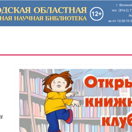
г. Великий
тел. (816-2) 
Р
вс-пт 10:00-19:
ку