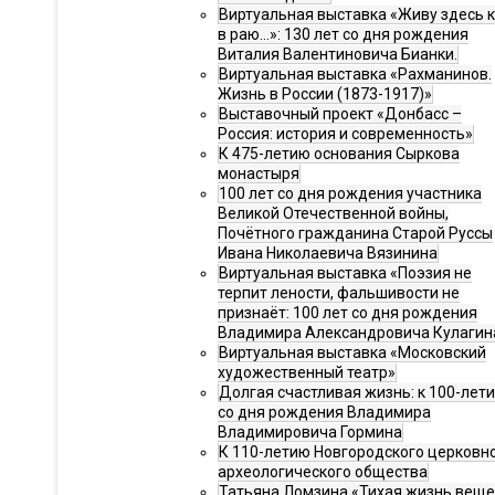
Виртуальная выставка «Живу здесь 
в раю…»: 130 лет со дня рождения
Виталия Валентиновича Бианки.
Виртуальная выставка «Рахманинов.
Жизнь в России (1873-1917)»
Выставочный проект «Донбасс –
Россия: история и современность»
К 475-летию основания Сыркова
монастыря
100 лет со дня рождения участника
Великой Отечественной войны,
Почётного гражданина Старой Руссы
Ивана Николаевича Вязинина
Виртуальная выставка «Поэзия не
терпит лености, фальшивости не
признаёт: 100 лет со дня рождения
Владимира Александровича Кулагин
Виртуальная выставка «Московский
художественный театр»
Долгая счастливая жизнь: к 100-лет
со дня рождения Владимира
Владимировича Гормина
К 110-летию Новгородского церковн
археологического общества
Татьяна Ломзина «Тихая жизнь веще