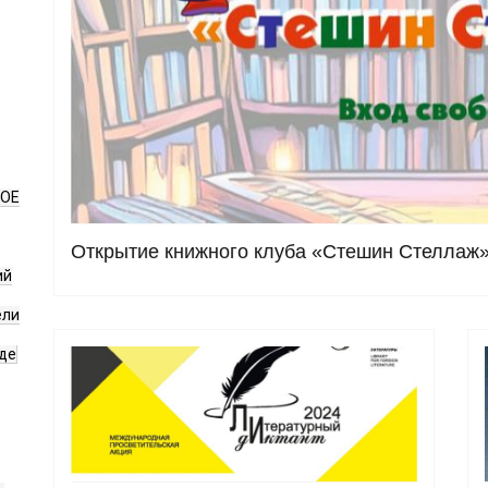
НОЕ
Открытие книжного клуба «Стешин Стеллаж»
ий
ели
де