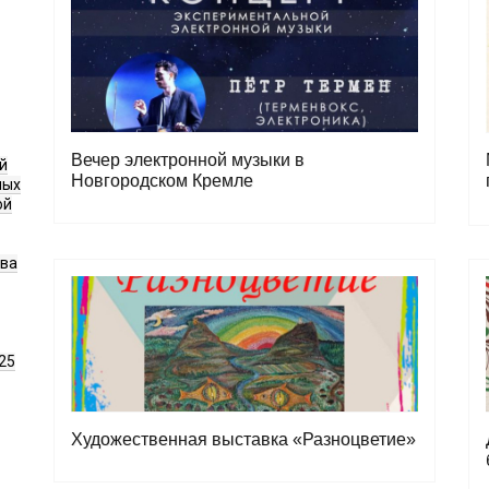
Вечер электронной музыки в
й
Новгородском Кремле
ных
ой
ава
25
Художественная выставка «Разноцветие»