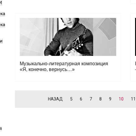
И
ека
ека
ги
Музыкально-литературная композиция
«Я, конечно, вернусь…»
НАЗАД
5
6
7
8
9
10
11
я