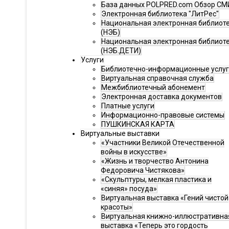
База данных POLPRED.com Обзор СМ
Электронная библиотека "ЛитРес"
Национальная электронная библиот
(НЭБ)
Национальная электронная библиот
(НЭБ.ДЕТИ)
Услуги
Библиотечно-информационные услу
Виртуальная справочная служба
Межбиблиотечный абонемент
Электронная доставка документов
Платные услуги
Информационно-правовые системы
ПУШКИНСКАЯ КАРТА
Виртуальные выставки
«Участники Великой Отечественной
войны в искусстве»
«Жизнь и творчество Антонина
Федоровича Чистякова»
«Скульптуры, мелкая пластика и
«синяя» посуда»
Виртуальная выставка «Гений чистой
красоты»
Виртуальная книжно-иллюстративна
выставка «Теперь это гордость