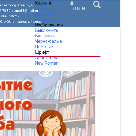
Кернинг
 Новгород, Кремль, 4;
Обычный
LOGIN
77-75-30, nounb53@mail.ru
Средний
ежим работы:
Большой
00; суббота - выходной день
Изображения
Выключить
Включить
Черно-белые
Цветные
Шрифт
Arial
Times
New Roman
.