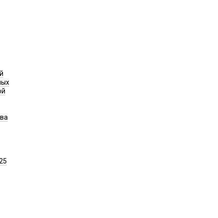
й
ных
ой
ава
25