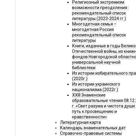
Религиозный экстремизм:
возможности преодоления :
рекомендательный список
литературы (2023-2024 гг.)
Многодетная семья –
многодетная Россия
рекомендательный список
литературы
Книги, изданные в годы Велико
Отечественной войны, из книж
фондов Новгородской областн
универсальной научной
библиотеки
Из истории избирательного пр
(2020г.)
Из истории украинского
национализма (2022г.)
XXIII Знаменские
образовательные чтения 08.12.
г. «Свет разума и чистота души:
путь к просвещению и
нравственности»
Литературная карта
Календарь знаменательных дат
Справочно-правовые системы