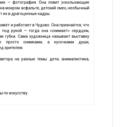
ние — фотография. Она ловит ускользающие
на мокром асфальте, детский смех, необычный
т их в драгоценные кадры.
ивёт и работает в Чудово. Она признаётся, что
 под рукой — тогда она «снимает» сердцем,
ак губка. Сама художница называет выставку
е просто снимками, а кусочками души,
д зрителем.
втора на разные темы: дети, анималистика,
ы по искусству.