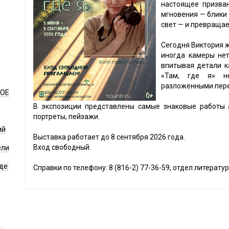
настоящее призва
мгновения — блики 
свет — и превращае
Сегодня Виктория ж
иногда камеры нет
впитывая детали к
«Там, где я» н
разложенными пере
НОЕ
В экспозиции представлены самые знаковые работы а
портреты, пейзажи.
ий
Выставка работает до 8 сентября 2026 года.
Вход свободный.
ели
де
Справки по телефону: 8 (816-2) 77-36-59, отдел литератур