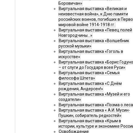
Боровичан»
Виртуальная выставка «Великая и
неизвестная война», к Дню памяти
российских воинов, погибших в Перв
мировой войне 1914-1918 гг.
Виртуальная выставка «Певец полей
Новгородчины…»
Виртуальная выставка «Волшебник
русской музыки»
Виртуальная выставка «Гоголь в
искусстве»
Виртуальная выставка «Борис Годун
– от слуги до Государя всея Руси»
Виртуальная выставка «Семья
философа Шпета»
Виртуальная выставка «С Днём
рождения, Андерсен!»
Виртуальная выставка «Музей и его
создатели»
Виртуальная выставка «Поэма о леса
Виртуальная выставка « А.И. Мусин-
Пушкин, собиратель редкостей»
Виртуальная выставка «Крым в
истории, культуре и экономике Росси
Освобождение