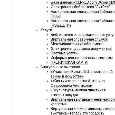
База данных POLPRED.com Обзор СМ
Электронная библиотека "ЛитРес"
Национальная электронная библиот
(НЭБ)
Национальная электронная библиот
(НЭБ.ДЕТИ)
Услуги
Библиотечно-информационные услу
Виртуальная справочная служба
Межбиблиотечный абонемент
Электронная доставка документов
Платные услуги
Информационно-правовые системы
ПУШКИНСКАЯ КАРТА
Виртуальные выставки
«Участники Великой Отечественной
войны в искусстве»
«Жизнь и творчество Антонина
Федоровича Чистякова»
«Скульптуры, мелкая пластика и
«синяя» посуда»
Виртуальная выставка «Гений чистой
красоты»
Виртуальная книжно-иллюстративна
выставка «Теперь это гордость