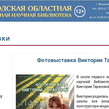
г. Великий
тел. (816-2) 
Р
вс-пт 10:00-19:
ВКИ
Фотовыставка Виктории Та
В холле первого э
научной библиот
Виктории Тарасовой 
ку
Виктория родилась 
школы она уеха
конструктора-моде