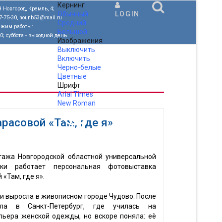
Кернинг
 Новгород, Кремль, 4;
Обычный
LOGIN
77-75-30, nounb53@mail.ru
Средний
ежим работы:
Большой
00; суббота - выходной день
Изображения
Выключить
Включить
Черно-белые
Цветные
Шрифт
Arial
Times
New Roman
.
расовой «Там, где я»
тажа Новгородской областной универсальной
еки работает персональная фотовыставка
«Там, где я».
и выросла в живописном городе Чудово. После
ла в Санкт-Петербург, где училась на
льера женской одежды, но вскоре поняла: её