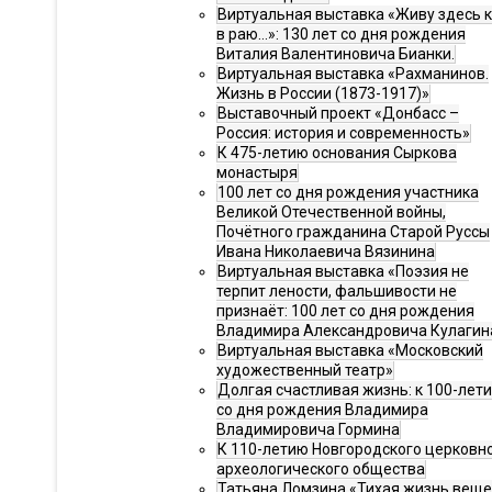
Виртуальная выставка «Живу здесь 
в раю…»: 130 лет со дня рождения
Виталия Валентиновича Бианки.
Виртуальная выставка «Рахманинов.
Жизнь в России (1873-1917)»
Выставочный проект «Донбасс –
Россия: история и современность»
К 475-летию основания Сыркова
монастыря
100 лет со дня рождения участника
Великой Отечественной войны,
Почётного гражданина Старой Руссы
Ивана Николаевича Вязинина
Виртуальная выставка «Поэзия не
терпит лености, фальшивости не
признаёт: 100 лет со дня рождения
Владимира Александровича Кулагин
Виртуальная выставка «Московский
художественный театр»
Долгая счастливая жизнь: к 100-лет
со дня рождения Владимира
Владимировича Гормина
К 110-летию Новгородского церковн
археологического общества
Татьяна Ломзина «Тихая жизнь веще