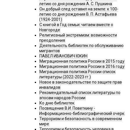
летию со дня рождения А. С. Пушкина
Он добрый след оставил на земле: к 100-
летию со дня рождения В. П. Астафьева
(1924-2001)
С книгой в Год семьи: читаем вместе о
Новгороде
Религиозный экстремизм: возможности
преодоления
Деятельность библиотек по обслуживанию
мигрантов
ПАВЕЛ ИВАНОВИЧ ЮКИН
Миграционная политика России в 2015 году
Миграционная политика России в 2016 году
Миграционная политика России список
литературы (2022-2023 гг.)
Новое в законодательстве по защите прав
инвалидов
Рекомендательный список литературы по
эпосам народов России
Ко дню библиотек
Посвящение В.И. Поветкину -
Информационно-библиографический очерк
Терроризм и безопасность в современном
мире
Терроризм и безопасность человека в