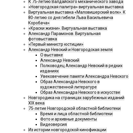
К 75-летию Валдайского механического завода
«Новгородская палитра» виртуальная выставка
Виртуальная выставка «Маловишерский волк». К
80-летию со дня гибели Льва Васильевича
Коробача»
«Краски жизни». Виртуальная выставка
Александр Парамонов. Виртуальная
фотовыставка
«Первый министр юстиции»
Александр Невский и Новгородская земля
О выставке
Александр Невский
Полководец Александр Невский в редких
изданиях
Увековечение памяти Александра Невского
Образ Александра Невского в
художественной литературе
Образ Александра Невского в искусстве
Новгородика на страницах зарубежных изданий
XIX века
75-летие Новгородской областной библиотеки
Время и лица областной библиотеки
Фото и архивные документы
Видеоверсия
Из истории новгородской кинофикации