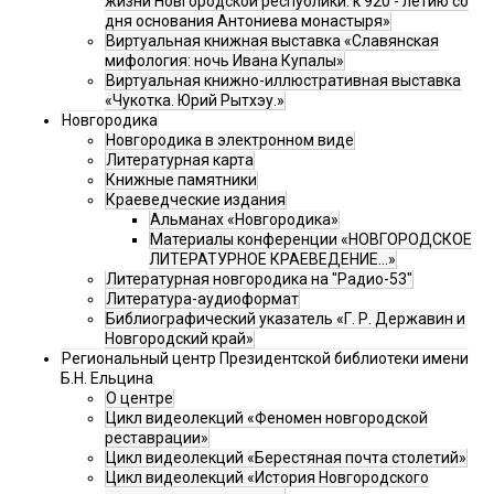
жизни Новгородской республики: к 920 - летию со
дня основания Антониева монастыря»
Виртуальная книжная выставка «Славянская
мифология: ночь Ивана Купалы»
Виртуальная книжно-иллюстративная выставка
«Чукотка. Юрий Рытхэу.»
Новгородика
Новгородика в электронном виде
Литературная карта
Книжные памятники
Краеведческие издания
Альманах «Новгородика»
Материалы конференции «НОВГОРОДСКОЕ
ЛИТЕРАТУРНОЕ КРАЕВЕДЕНИЕ...»
Литературная новгородика на "Радио-53"
Литература-аудиоформат
Библиографический указатель «Г. Р. Державин и
Новгородский край»
Региональный центр Президентской библиотеки имени
Б.Н. Ельцина
О центре
Цикл видеолекций «Феномен новгородской
реставрации»
Цикл видеолекций «Берестяная почта столетий»
Цикл видеолекций «История Новгородского