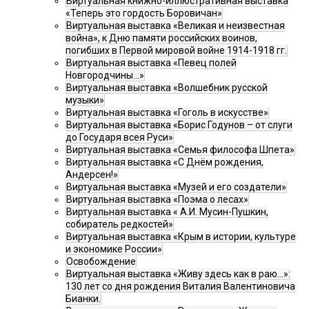
Виртуальная книжно-иллюстративная выставка
«Теперь это гордость Боровичан»
Виртуальная выставка «Великая и неизвестная
война», к Дню памяти российских воинов,
погибших в Первой мировой войне 1914-1918 гг.
Виртуальная выставка «Певец полей
Новгородчины…»
Виртуальная выставка «Волшебник русской
музыки»
Виртуальная выставка «Гоголь в искусстве»
Виртуальная выставка «Борис Годунов – от слуги
до Государя всея Руси»
Виртуальная выставка «Семья философа Шпета»
Виртуальная выставка «С Днём рождения,
Андерсен!»
Виртуальная выставка «Музей и его создатели»
Виртуальная выставка «Поэма о лесах»
Виртуальная выставка « А.И. Мусин-Пушкин,
собиратель редкостей»
Виртуальная выставка «Крым в истории, культуре
и экономике России»
Освобождение
Виртуальная выставка «Живу здесь как в раю…»:
130 лет со дня рождения Виталия Валентиновича
Бианки.