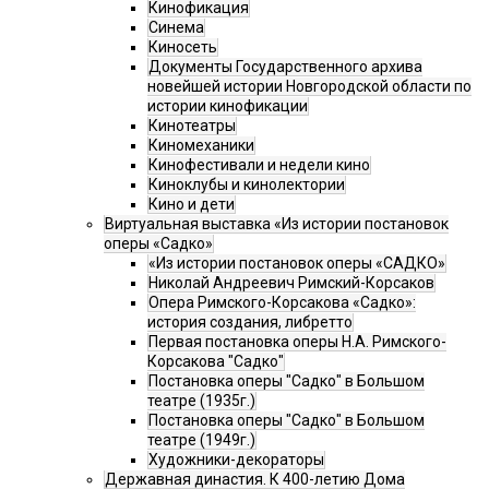
Кинофикация
Синема
Киносеть
Документы Государственного архива
новейшей истории Новгородской области по
истории кинофикации
Кинотеатры
Киномеханики
Кинофестивали и недели кино
Киноклубы и кинолектории
Кино и дети
Виртуальная выставка «Из истории постановок
оперы «Садко»
«Из истории постановок оперы «САДКО»
Николай Андреевич Римский-Корсаков
Опера Римского-Корсакова «Садко»:
история создания, либретто
Первая постановка оперы Н.А. Римского-
Корсакова "Садко"
Постановка оперы "Садко" в Большом
театре (1935г.)
Постановка оперы "Садко" в Большом
театре (1949г.)
Художники-декораторы
Державная династия. К 400-летию Дома