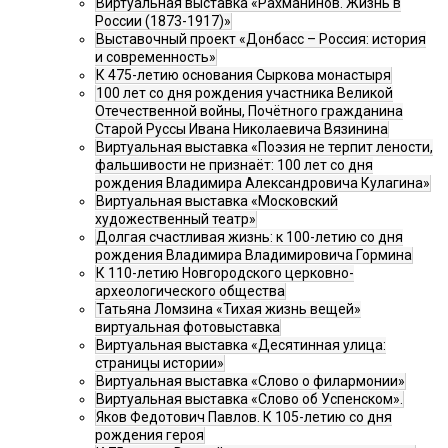
Виртуальная выставка «Рахманинов. Жизнь в
России (1873-1917)»
Выставочный проект «Донбасс – Россия: история
и современность»
К 475-летию основания Сыркова монастыря
100 лет со дня рождения участника Великой
Отечественной войны, Почётного гражданина
Старой Руссы Ивана Николаевича Вязинина
Виртуальная выставка «Поэзия не терпит лености,
фальшивости не признаёт: 100 лет со дня
рождения Владимира Александровича Кулагина»
Виртуальная выставка «Московский
художественный театр»
Долгая счастливая жизнь: к 100-летию со дня
рождения Владимира Владимировича Гормина
К 110-летию Новгородского церковно-
археологического общества
Татьяна Ломзина «Тихая жизнь вещей»
виртуальная фотовыставка
Виртуальная выставка «Десятинная улица:
страницы истории»
Виртуальная выставка «Слово о филармонии»
Виртуальная выставка «Слово об Успенском».
Яков Федотович Павлов. К 105-летию со дня
рождения героя