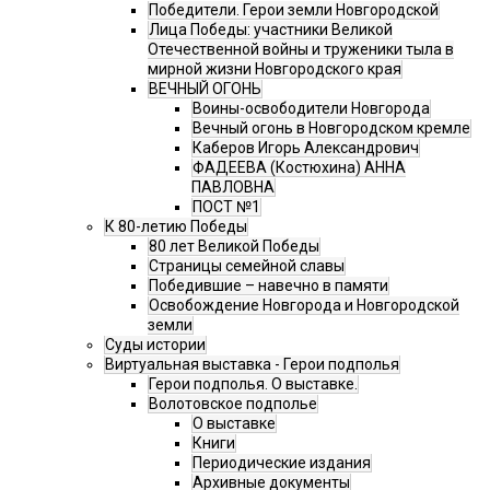
Победители. Герои земли Новгородской
Лица Победы: участники Великой
Отечественной войны и труженики тыла в
мирной жизни Новгородского края
ВЕЧНЫЙ ОГОНЬ
Воины-освободители Новгорода
Вечный огонь в Новгородском кремле
Каберов Игорь Александрович
ФАДЕЕВА (Костюхина) АННА
ПАВЛОВНА
ПОСТ №1
К 80-летию Победы
80 лет Великой Победы
Страницы семейной славы
Победившие – навечно в памяти
Освобождение Новгорода и Новгородской
земли
Суды истории
Виртуальная выставка - Герои подполья
Герои подполья. О выставке.
Волотовское подполье
О выставке
Книги
Периодические издания
Архивные документы