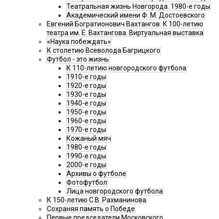
Театральная жизнь Новгорода. 1980-е годы
Академический имени Ф. М. Достоевского
Евгений Богратионович Вахтангов. К 100-летию
театра им. Е. Вахтангова. Виртуальная выставка
«Наука побеждать»
К столетию Всеволода Багрицкого
Футбол - это жизнь
К 110-летию новгородского футбола
1910-е годы
1920-е годы
1930-е годы
1940-е годы
1950-е годы
1960-е годы
1970-е годы
Кожаный мяч
1980-е годы
1990-е годы
2000-е годы
Архивы о футболе
Фотофутбол
Лица новгородского футбола
К 150-летию С.В. Рахманинова
Сохраняя память о Победе
Первые председатели Московского