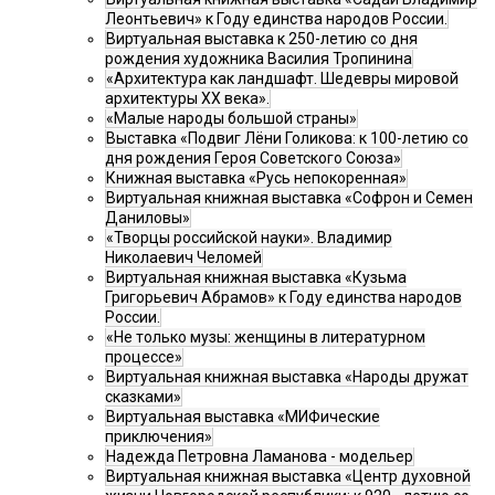
Леонтьевич» к Году единства народов России.
Виртуальная выставка к 250-летию со дня
рождения художника Василия Тропинина
«Архитектура как ландшафт. Шедевры мировой
архитектуры XX века».
«Малые народы большой страны»
Выставка «Подвиг Лёни Голикова: к 100-летию со
дня рождения Героя Советского Союза»
Книжная выставка «Русь непокоренная»
Виртуальная книжная выставка «Софрон и Семен
Даниловы»
«Творцы российской науки». Владимир
Николаевич Челомей
Виртуальная книжная выставка «Кузьма
Григорьевич Абрамов» к Году единства народов
России.
«Не только музы: женщины в литературном
процессе»
Виртуальная книжная выставка «Народы дружат
сказками»
Виртуальная выставка «МИФические
приключения»
Надежда Петровна Ламанова - модельер
Виртуальная книжная выставка «Центр духовной