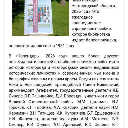
памятных дат
Новгородской области.
2026 год». Это
ежегодное
краеведческое
справочное пособие,
которое библиотека
издает более полувека,
впервые увидело свет в 1961 году.
В «Календарь… 2026 год» вошло более двухсот
восьмидесяти записей о наиболее значимых событиях в
истории Новгорода и Новгородской земли, выдающихся
исторических личностях и современниках, чьи имена и
биографии связаны с нашим краем. Среди них святитель
Никита Новгородский, преподобный Савва Вишерский,
архимандрит Агафангел, государственные деятели Я.Е.
Сиверс, В.Г. Пошивайло, Д.И. Бороздин, участники и герои
Великой Отечественной войны М.М. Джалиль, Н.И.
Горохов, К.П. Горячев, А.А. Кокорин, деятели науки Н.М.
Карамзин, В.Н. Татищев, И.К. Куприянов, Б.Г. Ершевский и
Н.И. Железнов, деятели культуры А.М. Матвеев, В.В.
Смоляр, В.И. Стуков, А.С. Аренский, В.С. Серова, В.П.