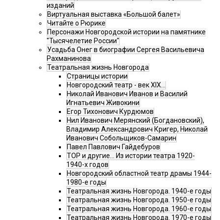
изданий
Виртуальная выставка «Большой балет»
Читайте о Рюрике
Персонажи Новгородской истории на памятнике
"Тысячелетие России"
Усадьба Онег в биографии Сергея Васильевича
Рахманинова
Театральная жизнь Новгорода
Страницы истории
Новгородский театр - век XIX…
Николай Иванович Иванов и Василий
Игнатьевич Живокини
Егор Тихонович Курдюмов
Нил Иванович Мерянский (Богдановский),
Владимир Александрович Кригер, Николай
Иванович Собольщиков-Самарин
Павел Павлович Гайдебуров
ТОР и другие… Из истории театра 1920-
1940-х годов
Новгородский областной театр драмы 1944-
1980-е годы
Театральная жизнь Новгорода. 1940-е годы
Театральная жизнь Новгорода. 1950-е годы
Театральная жизнь Новгорода. 1960-е годы
Театральная жизнь Новгорода. 1970-е годы