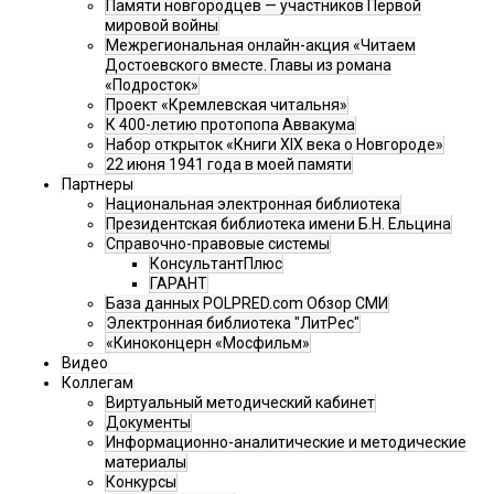
Памяти новгородцев — участников Первой
мировой войны
Межрегиональная онлайн-акция «Читаем
Достоевского вместе. Главы из романа
«Подросток»
Проект «Кремлевская читальня»
К 400-летию протопопа Аввакума
Набор открыток «Книги XIX века о Новгороде»
22 июня 1941 года в моей памяти
Партнеры
Национальная электронная библиотека
Президентская библиотека имени Б.Н. Ельцина
Справочно-правовые системы
КонсультантПлюс
ГАРАНТ
База данных POLPRED.com Обзор СМИ
Электронная библиотека "ЛитРес"
«Киноконцерн «Мосфильм»
Видео
Коллегам
Виртуальный методический кабинет
Документы
Информационно-аналитические и методические
материалы
Конкурсы