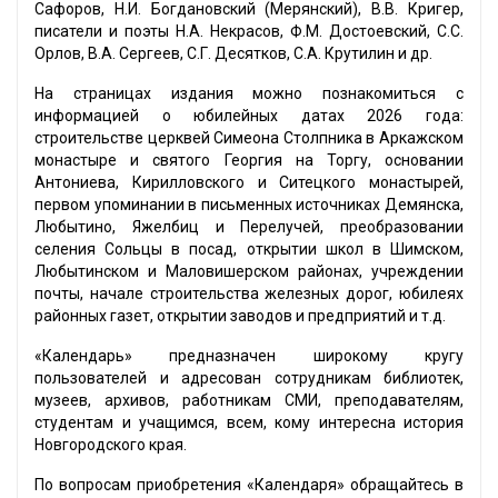
Сафоров, Н.И. Богдановский (Мерянский), В.В. Кригер,
писатели и поэты Н.А. Некрасов, Ф.М. Достоевский, С.С.
Орлов, В.А. Сергеев, С.Г. Десятков, С.А. Крутилин и др.
На страницах издания можно познакомиться с
информацией о юбилейных датах 2026 года:
строительстве церквей Симеона Столпника в Аркажском
монастыре и святого Георгия на Торгу, основании
Антониева, Кирилловского и Ситецкого монастырей,
первом упоминании в письменных источниках Демянска,
Любытино, Яжелбиц и Перелучей, преобразовании
селения Сольцы в посад, открытии школ в Шимском,
Любытинском и Маловишерском районах, учреждении
почты, начале строительства железных дорог, юбилеях
районных газет, открытии заводов и предприятий и т.д.
«Календарь» предназначен широкому кругу
пользователей и адресован сотрудникам библиотек,
музеев, архивов, работникам СМИ, преподавателям,
студентам и учащимся, всем, кому интересна история
Новгородского края.
По вопросам приобретения «Календаря» обращайтесь в