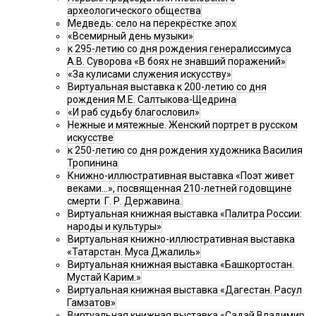
археологического общества
Медведь: село на перекрёстке эпох
«Всемирный день музыки»
к 295-летию со дня рождения генералиссимуса
А.В. Суворова «В боях не знавший поражений»
«За кулисами служения искусству»
Виртуальная выставка к 200-летию со дня
рождения М.Е. Салтыкова-Щедрина
«И раб судьбу благословил»
Нежные и мятежные. Женский портрет в русском
искусстве
к 250-летию со дня рождения художника Василия
Тропинина
Книжно-иллюстративная выставка «Поэт живет
веками…», посвященная 210-летней годовщине
смерти Г. Р. Державина.
Виртуальная книжная выставка «Палитра России:
народы и культуры»
Виртуальная книжно-иллюстративная выставка
«Татарстан. Муса Джалиль»
Виртуальная книжная выставка «Башкортостан.
Мустай Карим.»
Виртуальная книжная выставка «Дагестан. Расул
Гамзатов»
Виртуальная книжная выставка «Садай Владимир