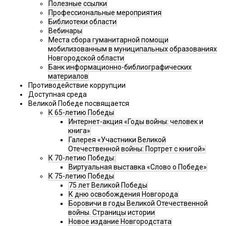
Полезные ссылки
Профессиональные мероприятия
Библиотеки области
Вебинары
Места сбора гуманитарной помощи
мобилизованным в муниципальных образованиях
Новгородской области
Банк информационно-библиографических
материалов
Противодействие коррупции
Доступная среда
Великой Победе посвящается
К 65-летию Победы
Интернет-акция «Годы войны: человек и
книга»
Галерея «Участники Великой
Отечественной войны: Портрет с книгой»
К 70-летию Победы:
Виртуальная выставка «Слово о Победе»
К 75-летию Победы
75 лет Великой Победы
К дню освобождения Новгорода
Боровичи в годы Великой Отечественной
войны. Страницы истории
Новое издание Новгородстата