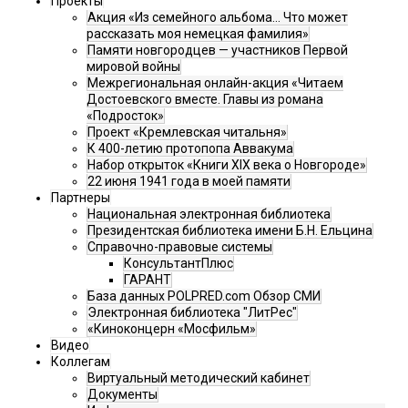
Проекты
Акция «Из семейного альбома... Что может
рассказать моя немецкая фамилия»
Памяти новгородцев — участников Первой
мировой войны
Межрегиональная онлайн-акция «Читаем
Достоевского вместе. Главы из романа
«Подросток»
Проект «Кремлевская читальня»
К 400-летию протопопа Аввакума
Набор открыток «Книги XIX века о Новгороде»
22 июня 1941 года в моей памяти
Партнеры
Национальная электронная библиотека
Президентская библиотека имени Б.Н. Ельцина
Справочно-правовые системы
КонсультантПлюс
ГАРАНТ
База данных POLPRED.com Обзор СМИ
Электронная библиотека "ЛитРес"
«Киноконцерн «Мосфильм»
Видео
Коллегам
Виртуальный методический кабинет
Документы