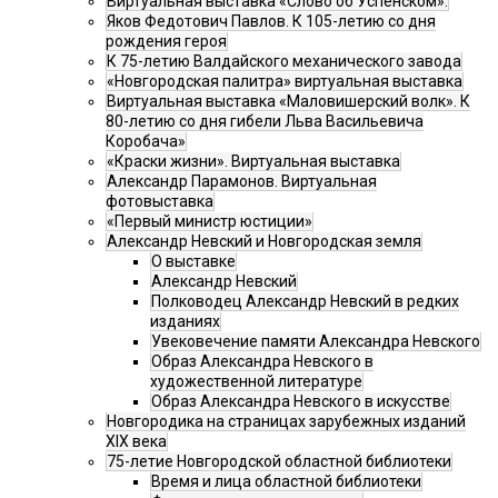
Виртуальная выставка «Слово об Успенском».
Яков Федотович Павлов. К 105-летию со дня
рождения героя
К 75-летию Валдайского механического завода
«Новгородская палитра» виртуальная выставка
Виртуальная выставка «Маловишерский волк». К
80-летию со дня гибели Льва Васильевича
Коробача»
«Краски жизни». Виртуальная выставка
Александр Парамонов. Виртуальная
фотовыставка
«Первый министр юстиции»
Александр Невский и Новгородская земля
О выставке
Александр Невский
Полководец Александр Невский в редких
изданиях
Увековечение памяти Александра Невского
Образ Александра Невского в
художественной литературе
Образ Александра Невского в искусстве
Новгородика на страницах зарубежных изданий
XIX века
75-летие Новгородской областной библиотеки
Время и лица областной библиотеки