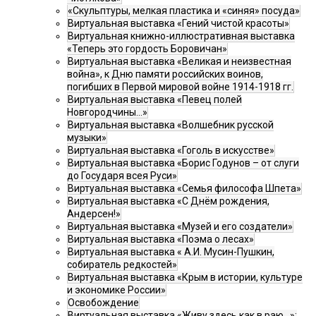
«Скульптуры, мелкая пластика и «синяя» посуда»
Виртуальная выставка «Гений чистой красоты»
Виртуальная книжно-иллюстративная выставка
«Теперь это гордость Боровичан»
Виртуальная выставка «Великая и неизвестная
война», к Дню памяти российских воинов,
погибших в Первой мировой войне 1914-1918 гг.
Виртуальная выставка «Певец полей
Новгородчины…»
Виртуальная выставка «Волшебник русской
музыки»
Виртуальная выставка «Гоголь в искусстве»
Виртуальная выставка «Борис Годунов – от слуги
до Государя всея Руси»
Виртуальная выставка «Семья философа Шпета»
Виртуальная выставка «С Днём рождения,
Андерсен!»
Виртуальная выставка «Музей и его создатели»
Виртуальная выставка «Поэма о лесах»
Виртуальная выставка « А.И. Мусин-Пушкин,
собиратель редкостей»
Виртуальная выставка «Крым в истории, культуре
и экономике России»
Освобождение
Виртуальная выставка «Живу здесь как в раю…»: