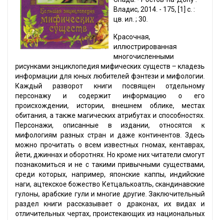
Владис, 2014. - 175, [1] с. :
цв. ил. ; 30.
Красочная,
иллюстрированная
многочисленными
рисунками энциклопедия мифических существ – кладезь
информации для юных любителей фэнтези и мифологии.
Каждый разворот книги посвящен отдельному
персонажу и содержит информацию о его
происхождении, истории, внешнем облике, местах
обитания, а также магических атрибутах и способностях.
Персонажи, описанные в издании, относятся к
мифологиям разных стран и даже континентов. Здесь
можно прочитать о всем известных гномах, кентаврах,
йети, джиннах и оборотнях. Но кроме них читатели смогут
познакомиться и не с такими привычными существами,
среди которых, например, японские каппы, индийские
наги, ацтекское божество Кетцалькоатль, скандинавские
гулоны, арабские гули и многие другие. Заключительный
раздел книги рассказывает о драконах, их видах и
отличительных чертах, проистекающих из национальных