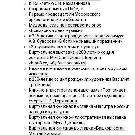
К 150-летию С.В. Рахманинова
Сохраняя память о Победе
Первые председатели Московского
археологического общества
Медведь: село на перекрёстке эпох
«Всемирный день музыки»
к 295-летию со дня рождения генералиссимуса
А.В. Суворова «В боях не знавший поражений»
«За кулисами служения искусству»
Виртуальная выставка к 200-летию со дня
рождения М.Е. Салтыкова-Щедрина
«И раб судьбу благословил»
Нежные и мятежные. Женский портрет в русском
искусстве
к 250-летию со дня рождения художника Василия
Тропинина
Книжно-иллюстративная выставка «Поэт живет
веками…», посвященная 210-летней годовщине
смерти Г. Р. Державина.
Виртуальная книжная выставка «Палитра России:
народы и культуры»
Виртуальная книжно-иллюстративная выставка
«Татарстан. Муса Джалиль»
Виртуальная книжная выставка «Башкортостан.
Мустай Карим.»