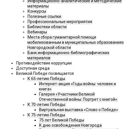
Информационно-аналитические и методические
материалы
Конкурсы
Полезные ссылки
Профессиональные мероприятия
Библиотеки области
Вебинары
Места сбора гуманитарной помощи
мобилизованным в муниципальных образованиях
Новгородской области
Банк информационно-библиографических
материалов
Противодействие коррупции
Доступная среда
Великой Победе посвящается
К 65-летию Победы
Интернет-акция «Годы войны: человек и
книга»
Галерея «Участники Великой
Отечественной войны: Портрет с книгой»
К 70-летию Победы:
Виртуальная выставка «Слово о Победе»
К 75-летию Победы
75 лет Великой Победы
К дню освобождения Новгорода