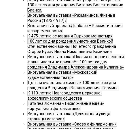
130 лет со дня рождения Виталия Валентиновича
Бианки.
Виртуальная выставка «Рахманинов. Жизнь в
России (1873-1917)»
Выставочный проект «Донбасс – Россия: история
и современность»
К 475-летию основания Сыркова монастыря
100 лет со дня рождения участника Великой
Отечественной войны, Почётного гражданина
Старой Руссы Ивана Николаевича Вязинина
Виртуальная выставка «Поэзия не терпит лености,
фальшивости не признаёт: 100 лет со дня
рождения Владимира Александровича Кулагина»
Виртуальная выставка «Московский
художественный театр»
Долгая счастливая жизнь: к 100-летию со дня
рождения Владимира Владимировича Гормина
К 110-летию Новгородского церковно-
археологического общества
Татьяна Ломзина «Тихая жизнь вещей»
виртуальная фотовыставка
Виртуальная выставка «Десятинная улица:
страницы истории»
Виртуальная выставка «Слово о филармонии»