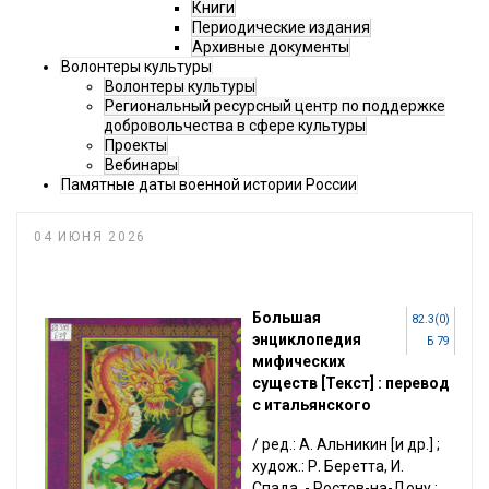
Книги
Периодические издания
Архивные документы
Волонтеры культуры
Волонтеры культуры
Региональный ресурсный центр по поддержке
добровольчества в сфере культуры
Проекты
Вебинары
Памятные даты военной истории России
04 ИЮНЯ 2026
Большая
82.3(0)
энциклопедия
Б 79
мифических
существ [Текст] : перевод
с итальянского
/ ред.: А. Альникин [и др.] ;
худож.: Р. Беретта, И.
Спада. - Ростов-на-Дону :