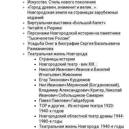
Искусство. Стиль нового поколения
«Город древен, знаменит и велик…» :
Новгородская земля на страницах зарубежных
изданий
Виртуальная выставка «Большой балет»
Читайте о Рюрике
Персонажи Новгородской истории на памятнике
"Тысячелетие России"
Усадьба Онег в биографии Сергея Васильевича
Рахманинова
Театральная жизнь Новгорода
Страницы истории
Новгородский театр - век XIX…
Николай Иванович Иванов и Василий
Игнатьевич Живокини
Егор Тихонович Курдюмов
Нил Иванович Мерянский (Богдановский),
Владимир Александрович Кригер, Николай
Иванович Собольщиков-Самарин
Павел Павлович Гайдебуров
ТОР и другие… Из истории театра 1920-
1940-х годов
Новгородский областной театр драмы 1944-
1980-е годы
Театральная жизнь Новгорода. 1940-е годы