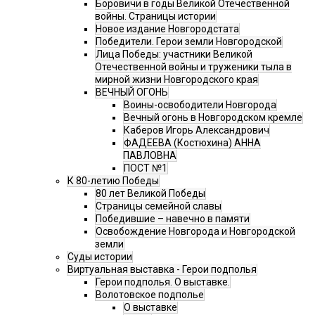
Боровичи в годы Великой Отечественной
войны. Страницы истории
Новое издание Новгородстата
Победители. Герои земли Новгородской
Лица Победы: участники Великой
Отечественной войны и труженики тыла в
мирной жизни Новгородского края
ВЕЧНЫЙ ОГОНЬ
Воины-освободители Новгорода
Вечный огонь в Новгородском кремле
Каберов Игорь Александрович
ФАДЕЕВА (Костюхина) АННА
ПАВЛОВНА
ПОСТ №1
К 80-летию Победы
80 лет Великой Победы
Страницы семейной славы
Победившие – навечно в памяти
Освобождение Новгорода и Новгородской
земли
Суды истории
Виртуальная выставка - Герои подполья
Герои подполья. О выставке.
Волотовское подполье
О выставке