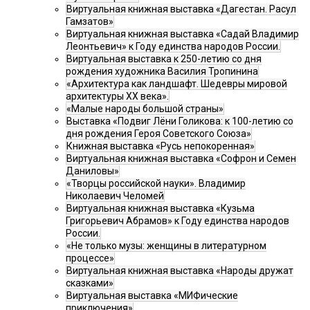
Виртуальная книжная выставка «Дагестан. Расул
Гамзатов»
Виртуальная книжная выставка «Садай Владимир
Леонтьевич» к Году единства народов России.
Виртуальная выставка к 250-летию со дня
рождения художника Василия Тропинина
«Архитектура как ландшафт. Шедевры мировой
архитектуры XX века».
«Малые народы большой страны»
Выставка «Подвиг Лёни Голикова: к 100-летию со
дня рождения Героя Советского Союза»
Книжная выставка «Русь непокоренная»
Виртуальная книжная выставка «Софрон и Семен
Даниловы»
«Творцы российской науки». Владимир
Николаевич Челомей
Виртуальная книжная выставка «Кузьма
Григорьевич Абрамов» к Году единства народов
России.
«Не только музы: женщины в литературном
процессе»
Виртуальная книжная выставка «Народы дружат
сказками»
Виртуальная выставка «МИФические
приключения»