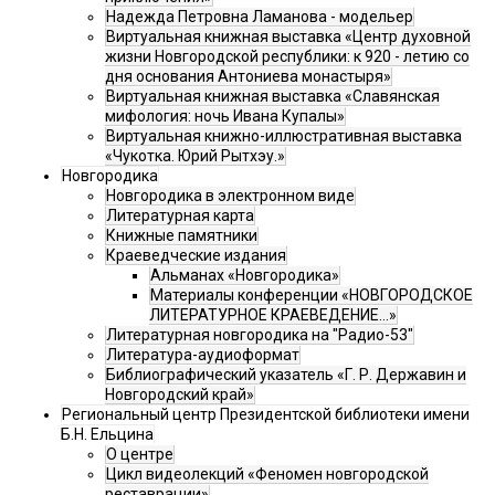
Надежда Петровна Ламанова - модельер
Виртуальная книжная выставка «Центр духовной
жизни Новгородской республики: к 920 - летию со
дня основания Антониева монастыря»
Виртуальная книжная выставка «Славянская
мифология: ночь Ивана Купалы»
Виртуальная книжно-иллюстративная выставка
«Чукотка. Юрий Рытхэу.»
Новгородика
Новгородика в электронном виде
Литературная карта
Книжные памятники
Краеведческие издания
Альманах «Новгородика»
Материалы конференции «НОВГОРОДСКОЕ
ЛИТЕРАТУРНОЕ КРАЕВЕДЕНИЕ...»
Литературная новгородика на "Радио-53"
Литература-аудиоформат
Библиографический указатель «Г. Р. Державин и
Новгородский край»
Региональный центр Президентской библиотеки имени
Б.Н. Ельцина
О центре
Цикл видеолекций «Феномен новгородской
реставрации»