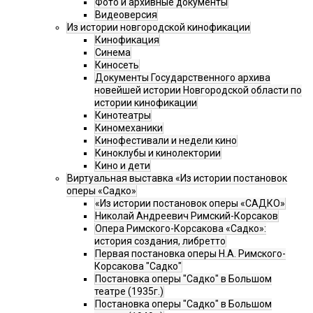
Фото и архивные документы
Видеоверсия
Из истории новгородской кинофикации
Кинофикация
Синема
Киносеть
Документы Государственного архива
новейшей истории Новгородской области по
истории кинофикации
Кинотеатры
Киномеханики
Кинофестивали и недели кино
Киноклубы и кинолектории
Кино и дети
Виртуальная выставка «Из истории постановок
оперы «Садко»
«Из истории постановок оперы «САДКО»
Николай Андреевич Римский-Корсаков
Опера Римского-Корсакова «Садко»:
история создания, либретто
Первая постановка оперы Н.А. Римского-
Корсакова "Садко"
Постановка оперы "Садко" в Большом
театре (1935г.)
Постановка оперы "Садко" в Большом