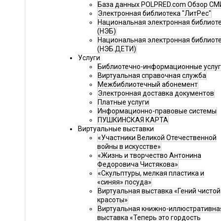
База данных POLPRED.com Обзор СМ
Электронная библиотека "ЛитРес"
Национальная электронная библиот
(НЭБ)
Национальная электронная библиот
(НЭБ.ДЕТИ)
Услуги
Библиотечно-информационные услу
Виртуальная справочная служба
Межбиблиотечный абонемент
Электронная доставка документов
Платные услуги
Информационно-правовые системы
ПУШКИНСКАЯ КАРТА
Виртуальные выставки
«Участники Великой Отечественной
войны в искусстве»
«Жизнь и творчество Антонина
Федоровича Чистякова»
«Скульптуры, мелкая пластика и
«синяя» посуда»
Виртуальная выставка «Гений чистой
красоты»
Виртуальная книжно-иллюстративна
выставка «Теперь это гордость