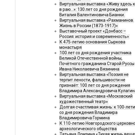
Виртуальная выставка «Живу здесь 
в раю…»: 130 лет со дня рождения
Виталия Валентиновича Бианки.
Виртуальная выставка «Рахманинов.
Жизнь в России (1873-1917)»
Выставочный проект «Донбасс –
Россия: история и современность»
К 475-летию основания Сыркова
монастыря
100 лет со дня рождения участника
Великой Отечественной войны,
Почётного гражданина Старой Руссы
Ивана Николаевича Вязинина
Виртуальная выставка «Поэзия не
терпит лености, фальшивости не
признаёт: 100 лет со дня рождения
Владимира Александровича Кулагин
Виртуальная выставка «Московский
художественный театр»
Долгая счастливая жизнь: к 100-лет
со дня рождения Владимира
Владимировича Гормина
К 110-летию Новгородского церковн
археологического общества
Татьяна Ломзина «Тихая жизнь веще