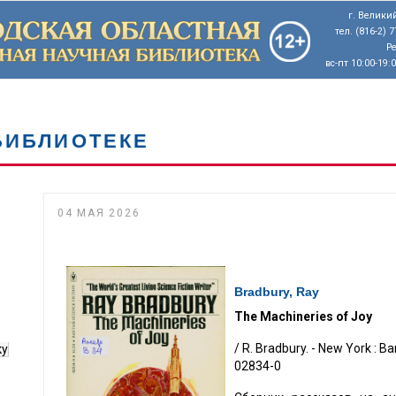
г. Великий
тел. (816-2) 
Р
вс-пт 10:00-19:
БИБЛИОТЕКЕ
04 МАЯ 2026
Bradbury, Ray
The Machineries of Joy
/ R. Bradbury. - New York : Ba
ку
02834-0