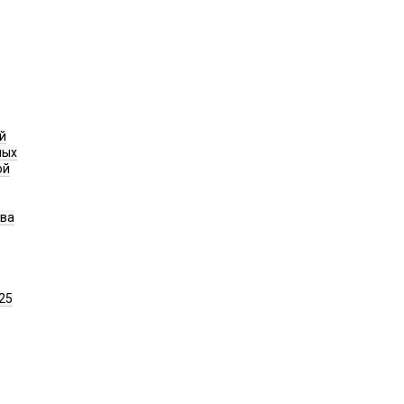
й
ных
ой
ава
25