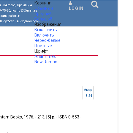
Кернинг
 Новгород, Кремль, 4;
Обычный
LOGIN
77-75-30, nounb53@mail.ru
Средний
ежим работы:
Большой
00; суббота - выходной день
Изображения
Выключить
Включить
Черно-белые
Цветные
Шрифт
Arial
Times
New Roman
.
Амер
B 24
ntam Books, 1976. - 213, [5] p. - ISBN 0-553-