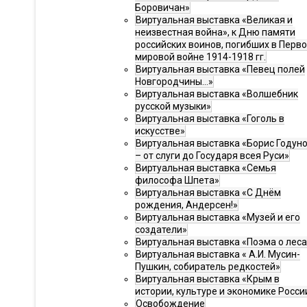
Боровичан»
Виртуальная выставка «Великая и
неизвестная война», к Дню памяти
российских воинов, погибших в Перв
мировой войне 1914-1918 гг.
Виртуальная выставка «Певец полей
Новгородчины…»
Виртуальная выставка «Волшебник
русской музыки»
Виртуальная выставка «Гоголь в
искусстве»
Виртуальная выставка «Борис Годун
– от слуги до Государя всея Руси»
Виртуальная выставка «Семья
философа Шпета»
Виртуальная выставка «С Днём
рождения, Андерсен!»
Виртуальная выставка «Музей и его
создатели»
Виртуальная выставка «Поэма о леса
Виртуальная выставка « А.И. Мусин-
Пушкин, собиратель редкостей»
Виртуальная выставка «Крым в
истории, культуре и экономике Росси
Освобождение