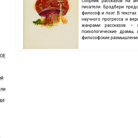
Сборник рассказов на ан
писателя. Брэдбери предс
философ и поэт. В текста
научного прогресса и вер
жанрами рассказов –
психологические драмы,
философские размышления,
НОЕ
ий
ели
де