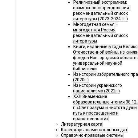
Религиозный экстремизм:
возможности преодоления :
рекомендательный список
литературы (2023-2024 гг.)
Многодетная семья –
многодетная Россия
рекомендательный список
литературы
Книги, изданные в годы Велико
Отечественной войны, из книж
фондов Новгородской областн
универсальной научной
библиотеки
Из истории избирательного пр
(2020г.)
Из истории украинского
национализма (2022г.)
XXIII Знаменские
образовательные чтения 08.12.
г. «Свет разума и чистота души:
путь к просвещению и
нравственности»
Литературная карта
Календарь знаменательных дат
Справочно-правовые системы