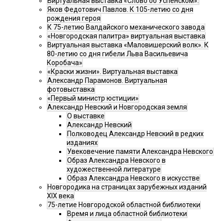
Виртуальная выставка «Слово об Успенском».
Яков Федотович Павлов. К 105-летию со дня
рождения героя
К 75-летию Валдайского механического завода
«Новгородская палитра» виртуальная выставка
Виртуальная выставка «Маловишерский волк». К
80-летию со дня гибели Льва Васильевича
Коробача»
«Краски жизни». Виртуальная выставка
Александр Парамонов. Виртуальная
фотовыставка
«Первый министр юстиции»
Александр Невский и Новгородская земля
О выставке
Александр Невский
Полководец Александр Невский в редких
изданиях
Увековечение памяти Александра Невского
Образ Александра Невского в
художественной литературе
Образ Александра Невского в искусстве
Новгородика на страницах зарубежных изданий
XIX века
75-летие Новгородской областной библиотеки
Время и лица областной библиотеки