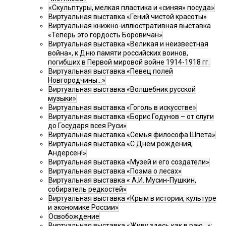
«Скульптуры, мелкая пластика и «синяя» посуда»
Виртуальная выставка «Гений чистой красоты»
Виртуальная книжно-иллюстративная выставка
«Теперь это гордость Боровичан»
Виртуальная выставка «Великая и неизвестная
война», к Дню памяти российских воинов,
погибших в Первой мировой войне 1914-1918 гг.
Виртуальная выставка «Певец полей
Новгородчины…»
Виртуальная выставка «Волшебник русской
музыки»
Виртуальная выставка «Гоголь в искусстве»
Виртуальная выставка «Борис Годунов – от слуги
до Государя всея Руси»
Виртуальная выставка «Семья философа Шпета»
Виртуальная выставка «С Днём рождения,
Андерсен!»
Виртуальная выставка «Музей и его создатели»
Виртуальная выставка «Поэма о лесах»
Виртуальная выставка « А.И. Мусин-Пушкин,
собиратель редкостей»
Виртуальная выставка «Крым в истории, культуре
и экономике России»
Освобождение
Виртуальная выставка «Живу здесь как в раю…»: