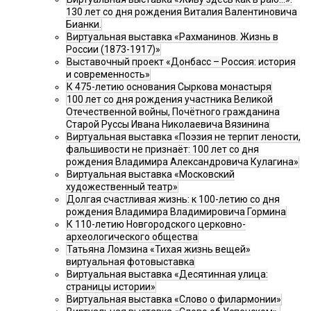
130 лет со дня рождения Виталия Валентиновича
Бианки.
Виртуальная выставка «Рахманинов. Жизнь в
России (1873-1917)»
Выставочный проект «Донбасс – Россия: история
и современность»
К 475-летию основания Сыркова монастыря
100 лет со дня рождения участника Великой
Отечественной войны, Почётного гражданина
Старой Руссы Ивана Николаевича Вязинина
Виртуальная выставка «Поэзия не терпит лености,
фальшивости не признаёт: 100 лет со дня
рождения Владимира Александровича Кулагина»
Виртуальная выставка «Московский
художественный театр»
Долгая счастливая жизнь: к 100-летию со дня
рождения Владимира Владимировича Гормина
К 110-летию Новгородского церковно-
археологического общества
Татьяна Ломзина «Тихая жизнь вещей»
виртуальная фотовыставка
Виртуальная выставка «Десятинная улица:
страницы истории»
Виртуальная выставка «Слово о филармонии»