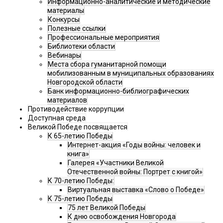
Информационно-аналитические и методические
материалы
Конкурсы
Полезные ссылки
Профессиональные мероприятия
Библиотеки области
Вебинары
Места сбора гуманитарной помощи
мобилизованным в муниципальных образованиях
Новгородской области
Банк информационно-библиографических
материалов
Противодействие коррупции
Доступная среда
Великой Победе посвящается
К 65-летию Победы
Интернет-акция «Годы войны: человек и
книга»
Галерея «Участники Великой
Отечественной войны: Портрет с книгой»
К 70-летию Победы:
Виртуальная выставка «Слово о Победе»
К 75-летию Победы
75 лет Великой Победы
К дню освобождения Новгорода