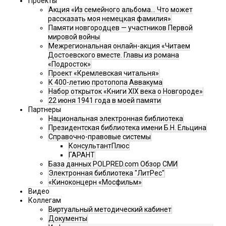
Проекты
Акция «Из семейного альбома... Что может
рассказать моя немецкая фамилия»
Памяти новгородцев — участников Первой
мировой войны
Межрегиональная онлайн-акция «Читаем
Достоевского вместе. Главы из романа
«Подросток»
Проект «Кремлевская читальня»
К 400-летию протопопа Аввакума
Набор открыток «Книги XIX века о Новгороде»
22 июня 1941 года в моей памяти
Партнеры
Национальная электронная библиотека
Президентская библиотека имени Б.Н. Ельцина
Справочно-правовые системы
КонсультантПлюс
ГАРАНТ
База данных POLPRED.com Обзор СМИ
Электронная библиотека "ЛитРес"
«Киноконцерн «Мосфильм»
Видео
Коллегам
Виртуальный методический кабинет
Документы