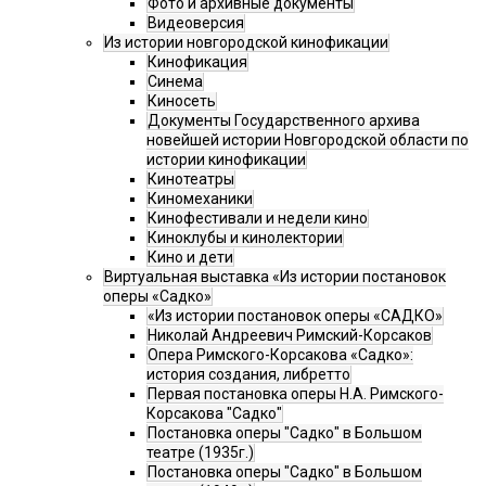
Фото и архивные документы
Видеоверсия
Из истории новгородской кинофикации
Кинофикация
Синема
Киносеть
Документы Государственного архива
новейшей истории Новгородской области по
истории кинофикации
Кинотеатры
Киномеханики
Кинофестивали и недели кино
Киноклубы и кинолектории
Кино и дети
Виртуальная выставка «Из истории постановок
оперы «Садко»
«Из истории постановок оперы «САДКО»
Николай Андреевич Римский-Корсаков
Опера Римского-Корсакова «Садко»:
история создания, либретто
Первая постановка оперы Н.А. Римского-
Корсакова "Садко"
Постановка оперы "Садко" в Большом
театре (1935г.)
Постановка оперы "Садко" в Большом