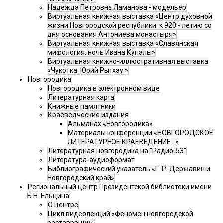
Надежда Петровна Ламанова - модельер
Виртуальная книжная выставка «Центр духовной
жизни Новгородской республики: к 920 - летию со
дня основания Антониева монастыря»
Виртуальная книжная выставка «Славянская
мифология: ночь Ивана Купалы»
Виртуальная книжно-иллюстративная выставка
«Чукотка. Юрий Рытхэу.»
Новгородика
Новгородика в электронном виде
Литературная карта
Книжные памятники
Краеведческие издания
Альманах «Новгородика»
Материалы конференции «НОВГОРОДСКОЕ
ЛИТЕРАТУРНОЕ КРАЕВЕДЕНИЕ...»
Литературная новгородика на "Радио-53"
Литература-аудиоформат
Библиографический указатель «Г. Р. Державин и
Новгородский край»
Региональный центр Президентской библиотеки имени
Б.Н. Ельцина
О центре
Цикл видеолекций «Феномен новгородской
реставрации»