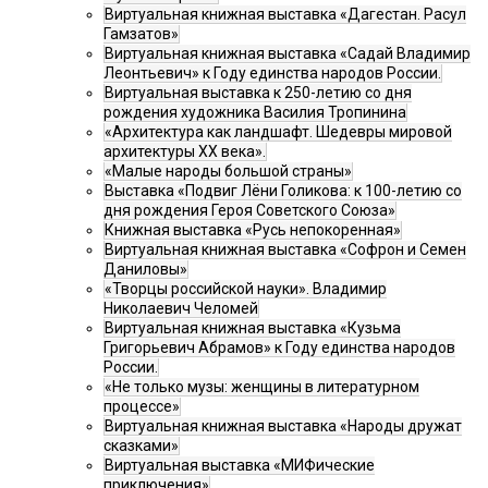
Виртуальная книжная выставка «Дагестан. Расул
Гамзатов»
Виртуальная книжная выставка «Садай Владимир
Леонтьевич» к Году единства народов России.
Виртуальная выставка к 250-летию со дня
рождения художника Василия Тропинина
«Архитектура как ландшафт. Шедевры мировой
архитектуры XX века».
«Малые народы большой страны»
Выставка «Подвиг Лёни Голикова: к 100-летию со
дня рождения Героя Советского Союза»
Книжная выставка «Русь непокоренная»
Виртуальная книжная выставка «Софрон и Семен
Даниловы»
«Творцы российской науки». Владимир
Николаевич Челомей
Виртуальная книжная выставка «Кузьма
Григорьевич Абрамов» к Году единства народов
России.
«Не только музы: женщины в литературном
процессе»
Виртуальная книжная выставка «Народы дружат
сказками»
Виртуальная выставка «МИФические
приключения»