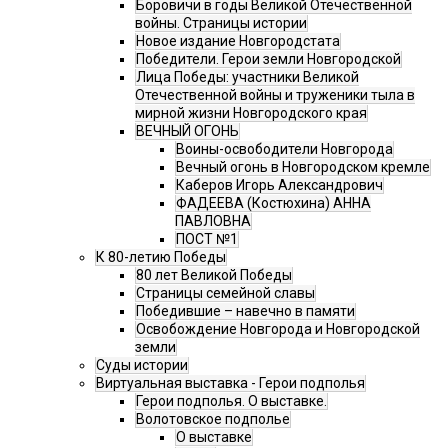
Боровичи в годы Великой Отечественной
войны. Страницы истории
Новое издание Новгородстата
Победители. Герои земли Новгородской
Лица Победы: участники Великой
Отечественной войны и труженики тыла в
мирной жизни Новгородского края
ВЕЧНЫЙ ОГОНЬ
Воины-освободители Новгорода
Вечный огонь в Новгородском кремле
Каберов Игорь Александрович
ФАДЕЕВА (Костюхина) АННА
ПАВЛОВНА
ПОСТ №1
К 80-летию Победы
80 лет Великой Победы
Страницы семейной славы
Победившие – навечно в памяти
Освобождение Новгорода и Новгородской
земли
Суды истории
Виртуальная выставка - Герои подполья
Герои подполья. О выставке.
Волотовское подполье
О выставке