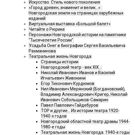
Искусство. Стиль нового поколения
«Город древен, знаменит и велик…» :
Новгородская земля на страницах зарубежных
изданий
Виртуальная выставка «Большой балет»
Читайте о Рюрике
Персонажи Новгородской истории на памятнике
"Тысячелетие России"
Усадьба Онег в биографии Сергея Васильевича
Рахманинова
Театральная жизнь Новгорода
Страницы истории
Новгородский театр - век XIX…
Николай Иванович Иванов и Василий
Игнатьевич Живокини
Егор Тихонович Курдюмов
Нил Иванович Мерянский (Богдановский),
Владимир Александрович Кригер, Николай
Иванович Собольщиков-Самарин
Павел Павлович Гайдебуров
ТОР и другие… Из истории театра 1920-
1940-х годов
Новгородский областной театр драмы 1944-
1980-е годы
Театральная жизнь Новгорода. 1940-е годы