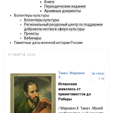
Книги
Периодические издания
Архивные документы
Волонтеры культуры
Волонтеры культуры
Региональный ресурсный центр по поддержке
добровольчества в сфере культуры
Проекты
Вебинары
Памятные даты военной истории России
27 МАРТА 2026
Такач, Марианн
85.143(4)
Х.
Т 15
Испанская
живопись от
примитивистов до
Риберы
/ Марианн Х. Такач ; Музей