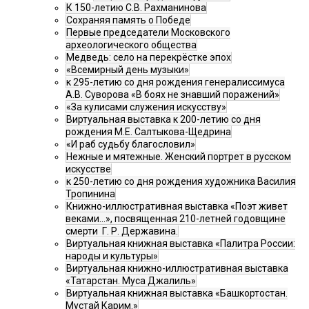
К 150-летию С.В. Рахманинова
Сохраняя память о Победе
Первые председатели Московского
археологического общества
Медведь: село на перекрёстке эпох
«Всемирный день музыки»
к 295-летию со дня рождения генералиссимуса
А.В. Суворова «В боях не знавший поражений»
«За кулисами служения искусству»
Виртуальная выставка к 200-летию со дня
рождения М.Е. Салтыкова-Щедрина
«И раб судьбу благословил»
Нежные и мятежные. Женский портрет в русском
искусстве
к 250-летию со дня рождения художника Василия
Тропинина
Книжно-иллюстративная выставка «Поэт живет
веками…», посвященная 210-летней годовщине
смерти Г. Р. Державина.
Виртуальная книжная выставка «Палитра России:
народы и культуры»
Виртуальная книжно-иллюстративная выставка
«Татарстан. Муса Джалиль»
Виртуальная книжная выставка «Башкортостан.
Мустай Карим.»