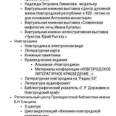
Надежда Петровна Ламанова - модельер
Виртуальная книжная выставка «Центр духовной
жизни Новгородской республики: к 920 - летию со
дня основания Антониева монастыря»
Виртуальная книжная выставка «Славянская
мифология: ночь Ивана Купалы»
Виртуальная книжно-иллюстративная выставка
«Чукотка. Юрий Рытхэу.»
Новгородика
Новгородика в электронном виде
Литературная карта
Книжные памятники
Краеведческие издания
Альманах «Новгородика»
Материалы конференции «НОВГОРОДСКОЕ
ЛИТЕРАТУРНОЕ КРАЕВЕДЕНИЕ...»
Литературная новгородика на "Радио-53"
Литература-аудиоформат
Библиографический указатель «Г. Р. Державин и
Новгородский край»
Региональный центр Президентской библиотеки имени
Б.Н. Ельцина
О центре
Цикл видеолекций «Феномен новгородской
реставрации»