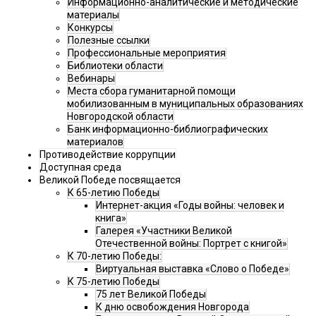
Информационно-аналитические и методические
материалы
Конкурсы
Полезные ссылки
Профессиональные мероприятия
Библиотеки области
Вебинары
Места сбора гуманитарной помощи
мобилизованным в муниципальных образованиях
Новгородской области
Банк информационно-библиографических
материалов
Противодействие коррупции
Доступная среда
Великой Победе посвящается
К 65-летию Победы
Интернет-акция «Годы войны: человек и
книга»
Галерея «Участники Великой
Отечественной войны: Портрет с книгой»
К 70-летию Победы:
Виртуальная выставка «Слово о Победе»
К 75-летию Победы
75 лет Великой Победы
К дню освобождения Новгорода