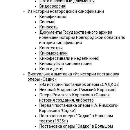
Фото и архивные документы
Видеоверсия
Из истории новгородской кинофикации
Кинофикация
Синема
Киносеть
Документы Государственного архива
новейшей истории Новгородской области по
истории кинофикации
Кинотеатры
Киномеханики
Кинофестивали и недели кино
Киноклубы и кинолектории
Кино и дети
Виртуальная выставка «Из истории постановок
оперы «Садко»
«Из истории постановок оперы «САДКО»
Николай Андреевич Римский-Корсаков
Опера Римского-Корсакова «Садко»:
история создания, либретто
Первая постановка оперы Н.А. Римского-
Корсакова "Садко"
Постановка оперы "Садко" в Большом
театре (1935г.)
Постановка оперы "Садко" в Большом