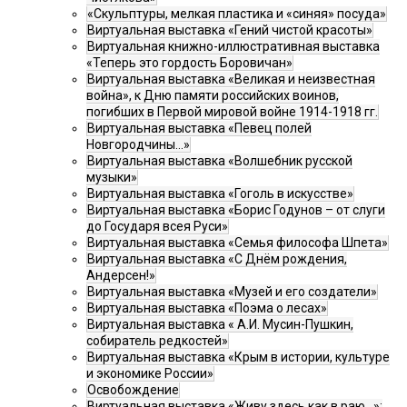
«Скульптуры, мелкая пластика и «синяя» посуда»
Виртуальная выставка «Гений чистой красоты»
Виртуальная книжно-иллюстративная выставка
«Теперь это гордость Боровичан»
Виртуальная выставка «Великая и неизвестная
война», к Дню памяти российских воинов,
погибших в Первой мировой войне 1914-1918 гг.
Виртуальная выставка «Певец полей
Новгородчины…»
Виртуальная выставка «Волшебник русской
музыки»
Виртуальная выставка «Гоголь в искусстве»
Виртуальная выставка «Борис Годунов – от слуги
до Государя всея Руси»
Виртуальная выставка «Семья философа Шпета»
Виртуальная выставка «С Днём рождения,
Андерсен!»
Виртуальная выставка «Музей и его создатели»
Виртуальная выставка «Поэма о лесах»
Виртуальная выставка « А.И. Мусин-Пушкин,
собиратель редкостей»
Виртуальная выставка «Крым в истории, культуре
и экономике России»
Освобождение
Виртуальная выставка «Живу здесь как в раю…»: