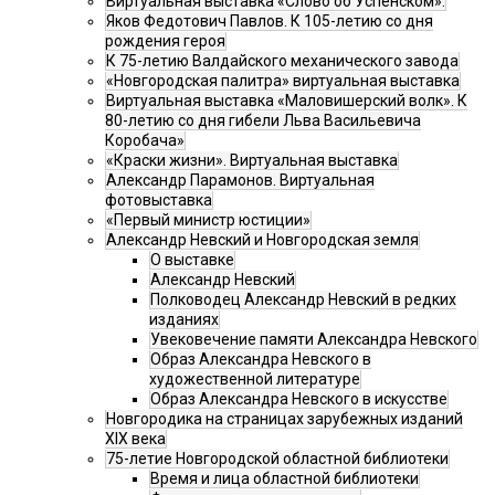
Виртуальная выставка «Слово об Успенском».
Яков Федотович Павлов. К 105-летию со дня
рождения героя
К 75-летию Валдайского механического завода
«Новгородская палитра» виртуальная выставка
Виртуальная выставка «Маловишерский волк». К
80-летию со дня гибели Льва Васильевича
Коробача»
«Краски жизни». Виртуальная выставка
Александр Парамонов. Виртуальная
фотовыставка
«Первый министр юстиции»
Александр Невский и Новгородская земля
О выставке
Александр Невский
Полководец Александр Невский в редких
изданиях
Увековечение памяти Александра Невского
Образ Александра Невского в
художественной литературе
Образ Александра Невского в искусстве
Новгородика на страницах зарубежных изданий
XIX века
75-летие Новгородской областной библиотеки
Время и лица областной библиотеки