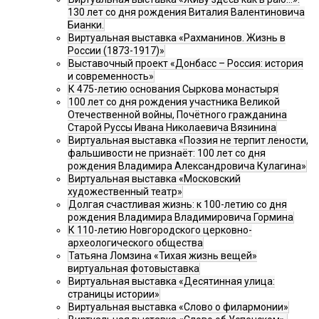
130 лет со дня рождения Виталия Валентиновича
Бианки.
Виртуальная выставка «Рахманинов. Жизнь в
России (1873-1917)»
Выставочный проект «Донбасс – Россия: история
и современность»
К 475-летию основания Сыркова монастыря
100 лет со дня рождения участника Великой
Отечественной войны, Почётного гражданина
Старой Руссы Ивана Николаевича Вязинина
Виртуальная выставка «Поэзия не терпит лености,
фальшивости не признаёт: 100 лет со дня
рождения Владимира Александровича Кулагина»
Виртуальная выставка «Московский
художественный театр»
Долгая счастливая жизнь: к 100-летию со дня
рождения Владимира Владимировича Гормина
К 110-летию Новгородского церковно-
археологического общества
Татьяна Ломзина «Тихая жизнь вещей»
виртуальная фотовыставка
Виртуальная выставка «Десятинная улица:
страницы истории»
Виртуальная выставка «Слово о филармонии»