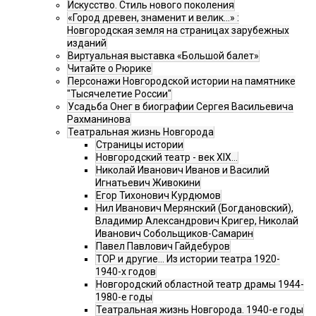
Искусство. Стиль нового поколения
«Город древен, знаменит и велик…» :
Новгородская земля на страницах зарубежных
изданий
Виртуальная выставка «Большой балет»
Читайте о Рюрике
Персонажи Новгородской истории на памятнике
"Тысячелетие России"
Усадьба Онег в биографии Сергея Васильевича
Рахманинова
Театральная жизнь Новгорода
Страницы истории
Новгородский театр - век XIX…
Николай Иванович Иванов и Василий
Игнатьевич Живокини
Егор Тихонович Курдюмов
Нил Иванович Мерянский (Богдановский),
Владимир Александрович Кригер, Николай
Иванович Собольщиков-Самарин
Павел Павлович Гайдебуров
ТОР и другие… Из истории театра 1920-
1940-х годов
Новгородский областной театр драмы 1944-
1980-е годы
Театральная жизнь Новгорода. 1940-е годы