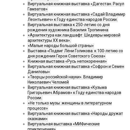
Виртуальная книжная выставка «Дагестан. Расул
Гамзатов»
Виртуальная книжная выставка «Садай Владимир
Леонтьевич» к Году единства народов России.
Виртуальная выставка к 250-летию со дня
рождения художника Василия Тропинина
«Архитектура как ландшафт. Шедевры мировой
архитектуры XX века».
«Малые народы большой страны»
Выставка «Подвиг Лёни Голикова: к 100-летию со
дня рождения Героя Советского Союза»
Книжная выставка «Русь непокоренная»
Виртуальная книжная выставка «Софрон и Семен
Даниловы»
«Творцы российской науки». Владимир
Николаевич Челомей
Виртуальная книжная выставка «Кузьма
Григорьевич Абрамов» к Году единства народов
России.
«Не только музы: женщины в литературном
процессе»
Виртуальная книжная выставка «Народы дружат
сказками»
Виртуальная выставка «МИФические
приключения»