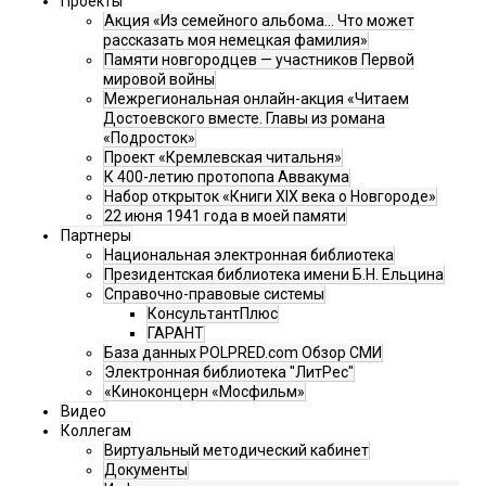
Проекты
Акция «Из семейного альбома... Что может
рассказать моя немецкая фамилия»
Памяти новгородцев — участников Первой
мировой войны
Межрегиональная онлайн-акция «Читаем
Достоевского вместе. Главы из романа
«Подросток»
Проект «Кремлевская читальня»
К 400-летию протопопа Аввакума
Набор открыток «Книги XIX века о Новгороде»
22 июня 1941 года в моей памяти
Партнеры
Национальная электронная библиотека
Президентская библиотека имени Б.Н. Ельцина
Справочно-правовые системы
КонсультантПлюс
ГАРАНТ
База данных POLPRED.com Обзор СМИ
Электронная библиотека "ЛитРес"
«Киноконцерн «Мосфильм»
Видео
Коллегам
Виртуальный методический кабинет
Документы