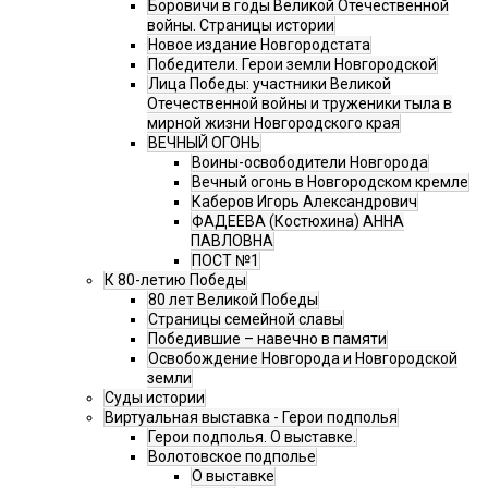
Боровичи в годы Великой Отечественной
войны. Страницы истории
Новое издание Новгородстата
Победители. Герои земли Новгородской
Лица Победы: участники Великой
Отечественной войны и труженики тыла в
мирной жизни Новгородского края
ВЕЧНЫЙ ОГОНЬ
Воины-освободители Новгорода
Вечный огонь в Новгородском кремле
Каберов Игорь Александрович
ФАДЕЕВА (Костюхина) АННА
ПАВЛОВНА
ПОСТ №1
К 80-летию Победы
80 лет Великой Победы
Страницы семейной славы
Победившие – навечно в памяти
Освобождение Новгорода и Новгородской
земли
Суды истории
Виртуальная выставка - Герои подполья
Герои подполья. О выставке.
Волотовское подполье
О выставке