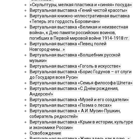
«Скульптуры, мелкая пластика и «синяя» посуда»
Виртуальная выставка «Гений чистой красоты»
Виртуальная книжно-иллюстративная выставка
«Теперь это гордость Боровичан»
Виртуальная выставка «Великая и неизвестная
война», к Дню памяти российских воинов,
погибших в Первой мировой войне 1914-1918 гг.
Виртуальная выставка «Певец полей
Новгородчины…»
Виртуальная выставка «Волшебник русской
музыки»
Виртуальная выставка «Гоголь в искусстве»
Виртуальная выставка «Борис Годунов – от слуги
до Государя всея Руси»
Виртуальная выставка «Семья философа Шпета»
Виртуальная выставка «С Днём рождения,
Андерсен!»
Виртуальная выставка «Музей и его создатели»
Виртуальная выставка «Поэма о лесах»
Виртуальная выставка « А.И. Мусин-Пушкин,
собиратель редкостей»
Виртуальная выставка «Крым в истории, культуре
и экономике России»
Освобождение
Виртуальная выставка «Живу здесь как в раю…»: