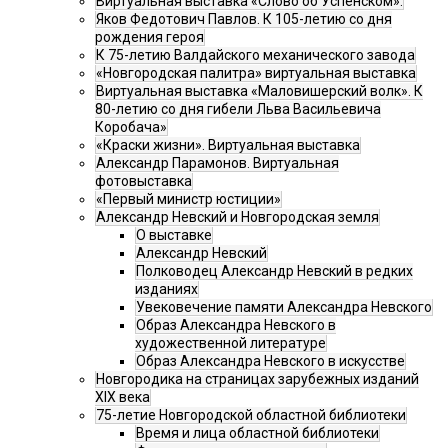
Виртуальная выставка «Слово об Успенском».
Яков Федотович Павлов. К 105-летию со дня
рождения героя
К 75-летию Валдайского механического завода
«Новгородская палитра» виртуальная выставка
Виртуальная выставка «Маловишерский волк». К
80-летию со дня гибели Льва Васильевича
Коробача»
«Краски жизни». Виртуальная выставка
Александр Парамонов. Виртуальная
фотовыставка
«Первый министр юстиции»
Александр Невский и Новгородская земля
О выставке
Александр Невский
Полководец Александр Невский в редких
изданиях
Увековечение памяти Александра Невского
Образ Александра Невского в
художественной литературе
Образ Александра Невского в искусстве
Новгородика на страницах зарубежных изданий
XIX века
75-летие Новгородской областной библиотеки
Время и лица областной библиотеки