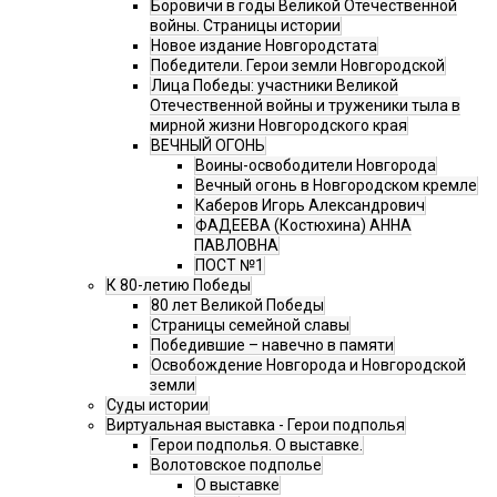
Боровичи в годы Великой Отечественной
войны. Страницы истории
Новое издание Новгородстата
Победители. Герои земли Новгородской
Лица Победы: участники Великой
Отечественной войны и труженики тыла в
мирной жизни Новгородского края
ВЕЧНЫЙ ОГОНЬ
Воины-освободители Новгорода
Вечный огонь в Новгородском кремле
Каберов Игорь Александрович
ФАДЕЕВА (Костюхина) АННА
ПАВЛОВНА
ПОСТ №1
К 80-летию Победы
80 лет Великой Победы
Страницы семейной славы
Победившие – навечно в памяти
Освобождение Новгорода и Новгородской
земли
Суды истории
Виртуальная выставка - Герои подполья
Герои подполья. О выставке.
Волотовское подполье
О выставке