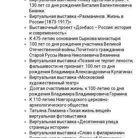
130 лет со дня рождения Виталия Валентиновича
Бианки.
Виртуальная выставка «Рахманинов. Жизнь в
России (1873-1917)»
Выставочный проект «Донбасс – Россия: история
и современность»
К 475-летию основания Сыркова монастыря
100 лет со дня рождения участника Великой
Отечественной войны, Почётного гражданина
Старой Руссы Ивана Николаевича Вязинина
Виртуальная выставка «Поэзия не терпит лености,
фальшивости не признаёт: 100 лет со дня
рождения Владимира Александровича Кулагина»
Виртуальная выставка «Московский
художественный театр»
Долгая счастливая жизнь: к 100-летию со дня
рождения Владимира Владимировича Гормина
К 110-летию Новгородского церковно-
археологического общества
Татьяна Ломзина «Тихая жизнь вещей»
виртуальная фотовыставка
Виртуальная выставка «Десятинная улица:
страницы истории»
Виртуальная выставка «Слово о филармонии»