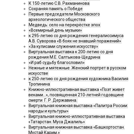
К 150-летию С.В. Рахманинова
Сохраняя память о Победе
Первые председатели Московского
археологического общества
Медведь: село на перекрёстке эпох
«Всемирный день музыки»
к 295-летию со дня рождения генералиссимуса
А.В. Суворова «В боях не знавший поражений»
«За кулисами служения искусству»
Виртуальная выставка к 200-летию со дня
рождения М.Е. Салтыкова-Щедрина
«И раб судьбу благословил»
Нежные и мятежные. Женский портрет в русском
искусстве
к 250-летию со дня рождения художника Василия
Тропинина
Книжно-иллюстративная выставка «Поэт живет
веками…», посвященная 210-летней годовщине
смерти Г. Р. Державина.
Виртуальная книжная выставка «Палитра России:
народы и культуры»
Виртуальная книжно-иллюстративная выставка
«Татарстан. Муса Джалиль»
Виртуальная книжная выставка «Башкортостан.
Мустай Карим.»