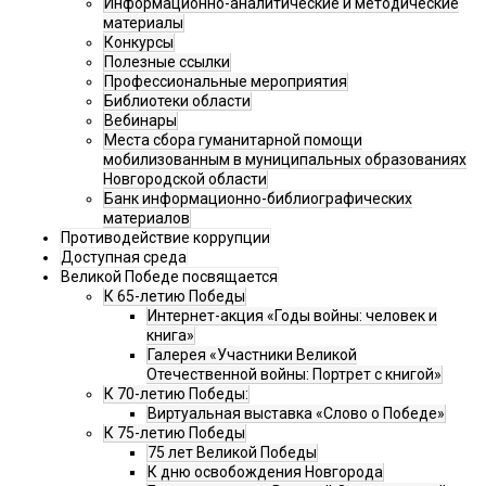
Информационно-аналитические и методические
материалы
Конкурсы
Полезные ссылки
Профессиональные мероприятия
Библиотеки области
Вебинары
Места сбора гуманитарной помощи
мобилизованным в муниципальных образованиях
Новгородской области
Банк информационно-библиографических
материалов
Противодействие коррупции
Доступная среда
Великой Победе посвящается
К 65-летию Победы
Интернет-акция «Годы войны: человек и
книга»
Галерея «Участники Великой
Отечественной войны: Портрет с книгой»
К 70-летию Победы:
Виртуальная выставка «Слово о Победе»
К 75-летию Победы
75 лет Великой Победы
К дню освобождения Новгорода