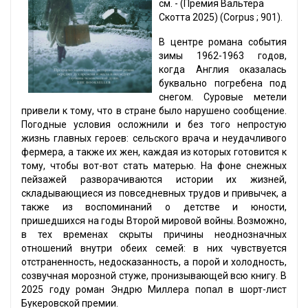
cм. - (Премия Вальтера
Скотта 2025) (Corpus ; 901).
В центре романа события
зимы 1962-1963 годов,
когда Англия оказалась
буквально погребена под
снегом. Суровые метели
привели к тому, что в стране было нарушено сообщение.
Погодные условия осложнили и без того непростую
жизнь главных героев: сельского врача и неудачливого
фермера, а также их жен, каждая из которых готовится к
тому, чтобы вот-вот стать матерью. На фоне снежных
пейзажей разворачиваются истории их жизней,
складывающиеся из повседневных трудов и привычек, а
также из воспоминаний о детстве и юности,
пришедшихся на годы Второй мировой войны. Возможно,
в тех временах скрыты причины неоднозначных
отношений внутри обеих семей: в них чувствуется
отстраненность, недосказанность, а порой и холодность,
созвучная морозной стуже, пронизывающей всю книгу. В
2025 году роман Эндрю Миллера попал в шорт-лист
Букеровской премии.