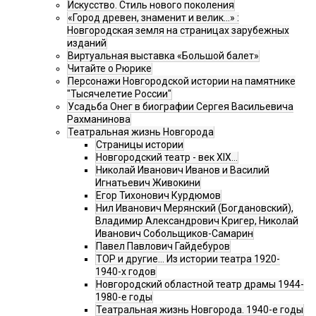
Искусство. Стиль нового поколения
«Город древен, знаменит и велик…» :
Новгородская земля на страницах зарубежных
изданий
Виртуальная выставка «Большой балет»
Читайте о Рюрике
Персонажи Новгородской истории на памятнике
"Тысячелетие России"
Усадьба Онег в биографии Сергея Васильевича
Рахманинова
Театральная жизнь Новгорода
Страницы истории
Новгородский театр - век XIX…
Николай Иванович Иванов и Василий
Игнатьевич Живокини
Егор Тихонович Курдюмов
Нил Иванович Мерянский (Богдановский),
Владимир Александрович Кригер, Николай
Иванович Собольщиков-Самарин
Павел Павлович Гайдебуров
ТОР и другие… Из истории театра 1920-
1940-х годов
Новгородский областной театр драмы 1944-
1980-е годы
Театральная жизнь Новгорода. 1940-е годы