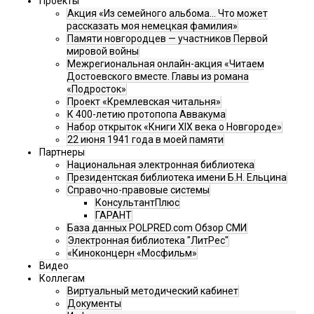
Проекты
Акция «Из семейного альбома... Что может
рассказать моя немецкая фамилия»
Памяти новгородцев — участников Первой
мировой войны
Межрегиональная онлайн-акция «Читаем
Достоевского вместе. Главы из романа
«Подросток»
Проект «Кремлевская читальня»
К 400-летию протопопа Аввакума
Набор открыток «Книги XIX века о Новгороде»
22 июня 1941 года в моей памяти
Партнеры
Национальная электронная библиотека
Президентская библиотека имени Б.Н. Ельцина
Справочно-правовые системы
КонсультантПлюс
ГАРАНТ
База данных POLPRED.com Обзор СМИ
Электронная библиотека "ЛитРес"
«Киноконцерн «Мосфильм»
Видео
Коллегам
Виртуальный методический кабинет
Документы