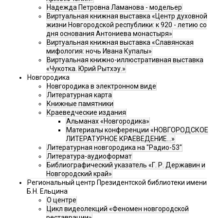
Надежда Петровна Ламанова - модельер
Виртуальная книжная выставка «Центр духовной
жизни Новгородской республики: к 920 - летию со
дня основания Антониева монастыря»
Виртуальная книжная выставка «Славянская
мифология: ночь Ивана Купалы»
Виртуальная книжно-иллюстративная выставка
«Чукотка. Юрий Рытхэу.»
Новгородика
Новгородика в электронном виде
Литературная карта
Книжные памятники
Краеведческие издания
Альманах «Новгородика»
Материалы конференции «НОВГОРОДСКОЕ
ЛИТЕРАТУРНОЕ КРАЕВЕДЕНИЕ...»
Литературная новгородика на "Радио-53"
Литература-аудиоформат
Библиографический указатель «Г. Р. Державин и
Новгородский край»
Региональный центр Президентской библиотеки имени
Б.Н. Ельцина
О центре
Цикл видеолекций «Феномен новгородской
реставрации»