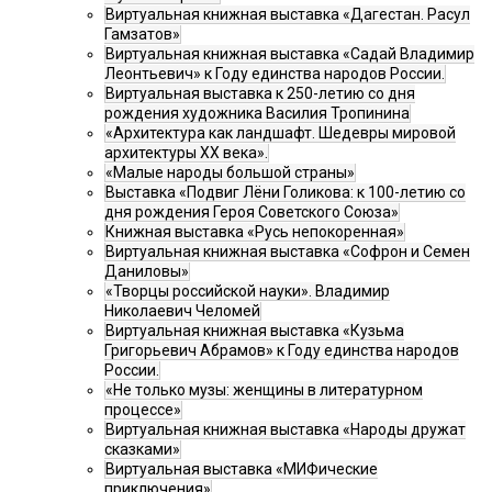
Виртуальная книжная выставка «Дагестан. Расул
Гамзатов»
Виртуальная книжная выставка «Садай Владимир
Леонтьевич» к Году единства народов России.
Виртуальная выставка к 250-летию со дня
рождения художника Василия Тропинина
«Архитектура как ландшафт. Шедевры мировой
архитектуры XX века».
«Малые народы большой страны»
Выставка «Подвиг Лёни Голикова: к 100-летию со
дня рождения Героя Советского Союза»
Книжная выставка «Русь непокоренная»
Виртуальная книжная выставка «Софрон и Семен
Даниловы»
«Творцы российской науки». Владимир
Николаевич Челомей
Виртуальная книжная выставка «Кузьма
Григорьевич Абрамов» к Году единства народов
России.
«Не только музы: женщины в литературном
процессе»
Виртуальная книжная выставка «Народы дружат
сказками»
Виртуальная выставка «МИФические
приключения»