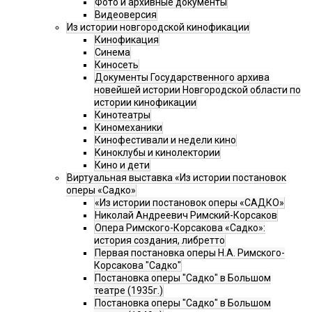
Фото и архивные документы
Видеоверсия
Из истории новгородской кинофикации
Кинофикация
Синема
Киносеть
Документы Государственного архива
новейшей истории Новгородской области по
истории кинофикации
Кинотеатры
Киномеханики
Кинофестивали и недели кино
Киноклубы и кинолектории
Кино и дети
Виртуальная выставка «Из истории постановок
оперы «Садко»
«Из истории постановок оперы «САДКО»
Николай Андреевич Римский-Корсаков
Опера Римского-Корсакова «Садко»:
история создания, либретто
Первая постановка оперы Н.А. Римского-
Корсакова "Садко"
Постановка оперы "Садко" в Большом
театре (1935г.)
Постановка оперы "Садко" в Большом