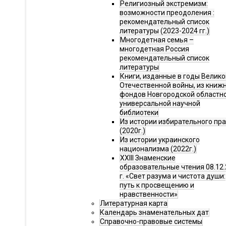
Религиозный экстремизм:
возможности преодоления :
рекомендательный список
литературы (2023-2024 гг.)
Многодетная семья –
многодетная Россия
рекомендательный список
литературы
Книги, изданные в годы Велико
Отечественной войны, из книж
фондов Новгородской областн
универсальной научной
библиотеки
Из истории избирательного пр
(2020г.)
Из истории украинского
национализма (2022г.)
XXIII Знаменские
образовательные чтения 08.12.
г. «Свет разума и чистота души:
путь к просвещению и
нравственности»
Литературная карта
Календарь знаменательных дат
Справочно-правовые системы