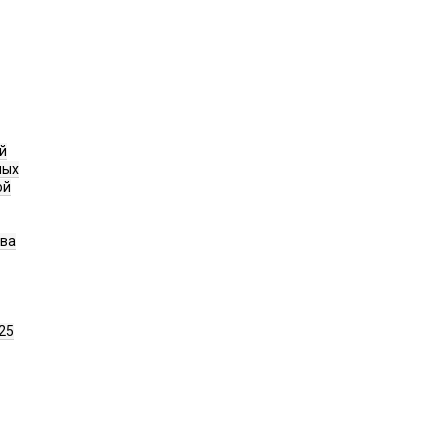
й
ных
ой
ава
25