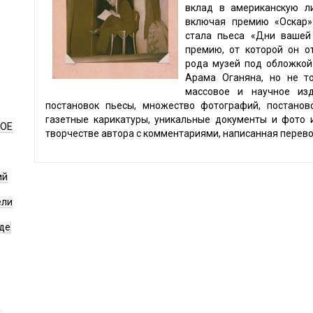
вклад в американскую л
включая премию «Оскар»
стала пьеса «Дни вашей
премию, от которой он о
рода музей под обложкой
Арама Оганяна, но не то
массовое и научное изд
постановок пьесы, множество фотографий, постанов
газетные карикатуры, уникальные документы и фото 
НОЕ
творчестве автора с комментариями, написанная перев
ий
ели
де