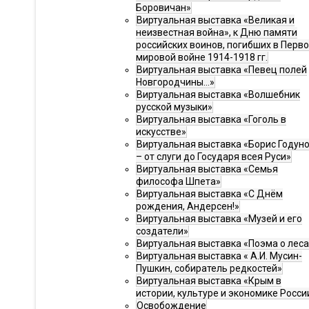
Боровичан»
Виртуальная выставка «Великая и
неизвестная война», к Дню памяти
российских воинов, погибших в Перв
мировой войне 1914-1918 гг.
Виртуальная выставка «Певец полей
Новгородчины…»
Виртуальная выставка «Волшебник
русской музыки»
Виртуальная выставка «Гоголь в
искусстве»
Виртуальная выставка «Борис Годун
– от слуги до Государя всея Руси»
Виртуальная выставка «Семья
философа Шпета»
Виртуальная выставка «С Днём
рождения, Андерсен!»
Виртуальная выставка «Музей и его
создатели»
Виртуальная выставка «Поэма о леса
Виртуальная выставка « А.И. Мусин-
Пушкин, собиратель редкостей»
Виртуальная выставка «Крым в
истории, культуре и экономике Росси
Освобождение