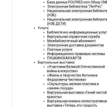
База данных POLPRED.com Обзор СМ
Электронная библиотека "ЛитРес"
Национальная электронная библиот
(НЭБ)
Национальная электронная библиот
(НЭБ.ДЕТИ)
Услуги
Библиотечно-информационные услу
Виртуальная справочная служба
Межбиблиотечный абонемент
Электронная доставка документов
Платные услуги
Информационно-правовые системы
ПУШКИНСКАЯ КАРТА
Виртуальные выставки
«Участники Великой Отечественной
войны в искусстве»
«Жизнь и творчество Антонина
Федоровича Чистякова»
«Скульптуры, мелкая пластика и
«синяя» посуда»
Виртуальная выставка «Гений чистой
красоты»
Виртуальная книжно-иллюстративна
выставка «Теперь это гордость