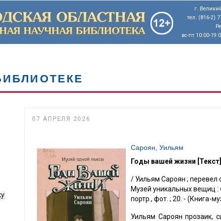
г. Великий
тел. (816-2) 
Р
вс-пт 10:00-19:
БИБЛИОТЕКЕ
07 АПРЕЛЯ 2026
Сароян, Уильям
Годы вашей жизни [Текст]
/ Уильям Сароян ; перевел 
Музей уникальных вещиц : Фон
ку
портр., фот. ; 20. - (Книга-му
Уильям Сароян прозаик, с