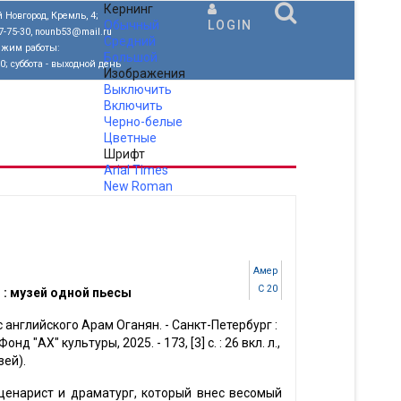
Кернинг
 Новгород, Кремль, 4;
Обычный
LOGIN
77-75-30, nounb53@mail.ru
Средний
ежим работы:
Большой
00; суббота - выходной день
Изображения
Выключить
Включить
Черно-белые
Цветные
Шрифт
Arial
Times
New Roman
.
Амер
С 20
 : музей одной пьесы
с английского Арам Оганян. - Санкт-Петербург :
д "АХ" культуры, 2025. - 173, [3] с. : 26 вкл. л.,
зей).
ценарист и драматург, который внес весомый