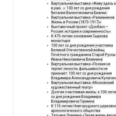
Виртуальная выставка «Живу здесь 
в раю…»: 130 лет со дня рождения
Виталия Валентиновича Бианки.
Виртуальная выставка «Рахманинов.
Жизнь в России (1873-1917)»
Выставочный проект «Донбасс –
Россия: история и современность»
К 475-летию основания Сыркова
монастыря
100 лет со дня рождения участника
Великой Отечественной войны,
Почётного гражданина Старой Руссы
Ивана Николаевича Вязинина
Виртуальная выставка «Поэзия не
терпит лености, фальшивости не
признаёт: 100 лет со дня рождения
Владимира Александровича Кулагин
Виртуальная выставка «Московский
художественный театр»
Долгая счастливая жизнь: к 100-лет
со дня рождения Владимира
Владимировича Гормина
К 110-летию Новгородского церковн
археологического общества
Татьяна Ломзина «Тихая жизнь веще