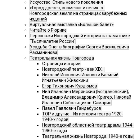
Искусство. Стиль нового поколения
«Город древен, знаменит и велик…» :
Новгородская земля на страницах зарубежных
изданий
Виртуальная выставка «Большой балет»
Читайте о Рюрике
Персонажи Новгородской истории на памятнике
"Тысячелетие России"
Усадьба Онег в биографии Сергея Васильевича
Рахманинова
Театральная жизнь Новгорода
Страницы истории
Новгородский театр - век XIX…
Николай Иванович Иванов и Василий
Игнатьевич Живокини
Егор Тихонович Курдюмов
Нил Иванович Мерянский (Богдановский),
Владимир Александрович Кригер, Николай
Иванович Собольщиков-Самарин
Павел Павлович Гайдебуров
ТОР и другие… Из истории театра 1920-
1940-х годов
Новгородский областной театр драмы 1944-
1980-е годы
Театральная жизнь Новгорода. 1940-е годы