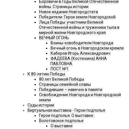
Боровичи в годы Великой Отечественной
войны. Страницы истории
Новое издание Новгородстата
Победители. Герои земли Новгородской
Лица Победы: участники Великой
Отечественной войны и труженики тыла в
мирной жизни Новгородского края
ВЕЧНЫЙ ОГОНЬ
Воины-освободители Новгорода
Вечный огонь в Новгородском кремле
Каберов Игорь Александрович
ФАДЕЕВА (Костюхина) АННА
ПАВЛОВНА
ПОСТ №1
К 80-летию Победы
80 лет Великой Победы
Страницы семейной славы
Победившие – навечно в памяти
Освобождение Новгорода и Новгородской
земли
Суды истории
Виртуальная выставка - Герои подполья
Герои подполья. О выставке.
Волотовское подполье
О выставке