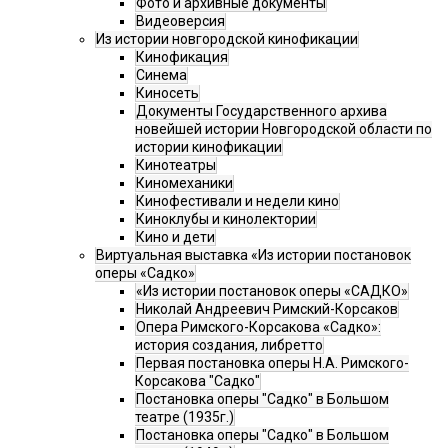
Фото и архивные документы
Видеоверсия
Из истории новгородской кинофикации
Кинофикация
Синема
Киносеть
Документы Государственного архива
новейшей истории Новгородской области по
истории кинофикации
Кинотеатры
Киномеханики
Кинофестивали и недели кино
Киноклубы и кинолектории
Кино и дети
Виртуальная выставка «Из истории постановок
оперы «Садко»
«Из истории постановок оперы «САДКО»
Николай Андреевич Римский-Корсаков
Опера Римского-Корсакова «Садко»:
история создания, либретто
Первая постановка оперы Н.А. Римского-
Корсакова "Садко"
Постановка оперы "Садко" в Большом
театре (1935г.)
Постановка оперы "Садко" в Большом