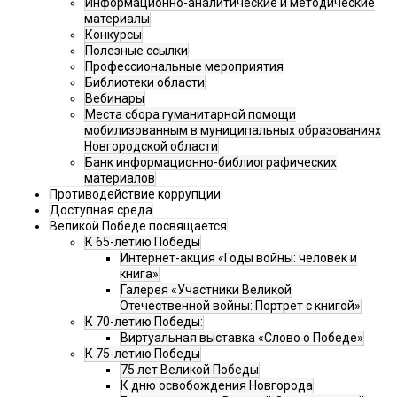
Информационно-аналитические и методические
материалы
Конкурсы
Полезные ссылки
Профессиональные мероприятия
Библиотеки области
Вебинары
Места сбора гуманитарной помощи
мобилизованным в муниципальных образованиях
Новгородской области
Банк информационно-библиографических
материалов
Противодействие коррупции
Доступная среда
Великой Победе посвящается
К 65-летию Победы
Интернет-акция «Годы войны: человек и
книга»
Галерея «Участники Великой
Отечественной войны: Портрет с книгой»
К 70-летию Победы:
Виртуальная выставка «Слово о Победе»
К 75-летию Победы
75 лет Великой Победы
К дню освобождения Новгорода