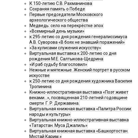
К 150-летию С.В. Рахманинова
Сохраняя память о Победе
Первые председатели Московского
археологического общества
Медведь: село на перекрёстке эпох
«Всемирный день музыки»
к 295-летию со дня рождения генералиссимуса
А.В. Суворова «В боях не знавший поражений»
«За кулисами служения искусству»
Виртуальная выставка к 200-летию со дня
рождения М.Е. Салтыкова-Щедрина
«И раб судьбу благословил»
Нежные и мятежные. Женский портрет в русском
искусстве
к 250-летию со дня рождения художника Василия
Тропинина
Книжно-иллюстративная выставка «Поэт живет
веками…», посвященная 210-летней годовщине
смерти Г. Р. Державина.
Виртуальная книжная выставка «Палитра России:
народы и культуры»
Виртуальная книжно-иллюстративная выставка
«Татарстан. Муса Джалиль»
Виртуальная книжная выставка «Башкортостан.
Мустай Карим.»