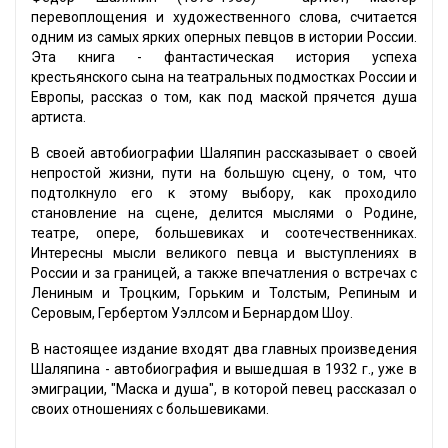
перевоплощения и художественного слова, считается
одним из самых ярких оперных певцов в истории России.
Эта книга - фантастическая история успеха
крестьянского сына на театральных подмостках России и
Европы, рассказ о том, как под маской прячется душа
артиста.
В своей автобиографии Шаляпин рассказывает о своей
непростой жизни, пути на большую сцену, о том, что
подтолкнуло его к этому выбору, как проходило
становление на сцене, делится мыслями о Родине,
театре, опере, большевиках и соотечественниках.
Интересны мысли великого певца и выступлениях в
России и за границей, а также впечатления о встречах с
Лениным и Троцким, Горьким и Толстым, Репиным и
Серовым, Гербертом Уэллсом и Бернардом Шоу.
В настоящее издание входят два главных произведения
Шаляпина - автобиография и вышедшая в 1932 г., уже в
эмиграции, "Маска и душа", в которой певец рассказал о
своих отношениях с большевиками.