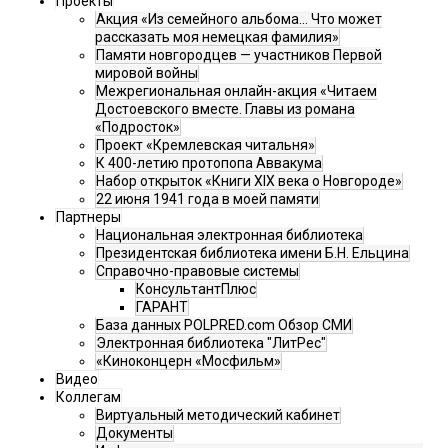
Проекты
Акция «Из семейного альбома... Что может
рассказать моя немецкая фамилия»
Памяти новгородцев — участников Первой
мировой войны
Межрегиональная онлайн-акция «Читаем
Достоевского вместе. Главы из романа
«Подросток»
Проект «Кремлевская читальня»
К 400-летию протопопа Аввакума
Набор открыток «Книги XIX века о Новгороде»
22 июня 1941 года в моей памяти
Партнеры
Национальная электронная библиотека
Президентская библиотека имени Б.Н. Ельцина
Справочно-правовые системы
КонсультантПлюс
ГАРАНТ
База данных POLPRED.com Обзор СМИ
Электронная библиотека "ЛитРес"
«Киноконцерн «Мосфильм»
Видео
Коллегам
Виртуальный методический кабинет
Документы