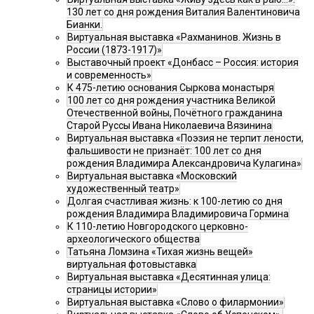
130 лет со дня рождения Виталия Валентиновича
Бианки.
Виртуальная выставка «Рахманинов. Жизнь в
России (1873-1917)»
Выставочный проект «Донбасс – Россия: история
и современность»
К 475-летию основания Сыркова монастыря
100 лет со дня рождения участника Великой
Отечественной войны, Почётного гражданина
Старой Руссы Ивана Николаевича Вязинина
Виртуальная выставка «Поэзия не терпит лености,
фальшивости не признаёт: 100 лет со дня
рождения Владимира Александровича Кулагина»
Виртуальная выставка «Московский
художественный театр»
Долгая счастливая жизнь: к 100-летию со дня
рождения Владимира Владимировича Гормина
К 110-летию Новгородского церковно-
археологического общества
Татьяна Ломзина «Тихая жизнь вещей»
виртуальная фотовыставка
Виртуальная выставка «Десятинная улица:
страницы истории»
Виртуальная выставка «Слово о филармонии»