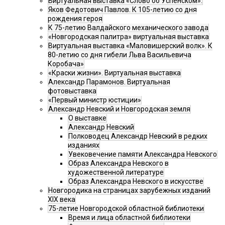
Виртуальная выставка «Слово об Успенском».
Яков Федотович Павлов. К 105-летию со дня
рождения героя
К 75-летию Валдайского механического завода
«Новгородская палитра» виртуальная выставка
Виртуальная выставка «Маловишерский волк». К
80-летию со дня гибели Льва Васильевича
Коробача»
«Краски жизни». Виртуальная выставка
Александр Парамонов. Виртуальная
фотовыставка
«Первый министр юстиции»
Александр Невский и Новгородская земля
О выставке
Александр Невский
Полководец Александр Невский в редких
изданиях
Увековечение памяти Александра Невского
Образ Александра Невского в
художественной литературе
Образ Александра Невского в искусстве
Новгородика на страницах зарубежных изданий
XIX века
75-летие Новгородской областной библиотеки
Время и лица областной библиотеки