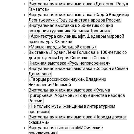
Виртуальная книжная выставка «Дагестан. Расул
Гамзатов»
Виртуальная книжная выставка «Садай Владимир
Леонтьевич» к Году единства народов России.
Виртуальная выставка к 250-летию со дня
рождения художника Василия Тропинина
«Архитектура как ландшафт. Шедевры мировой
архитектуры XX века».
«Малые народы большой страны»
Выставка «Подвиг Лёни Голикова: к 100-летию со
дня рождения Героя Советского Союза»
Книжная выставка «Русь непокоренная»
Виртуальная книжная выставка «Софрон и Семен
Даниловы»
«Творцы российской науки». Владимир
Николаевич Челомей
Виртуальная книжная выставка «Кузьма
Григорьевич Абрамов» к Году единства народов
России.
«Не только музы: женщины в литературном
процессе»
Виртуальная книжная выставка «Народы дружат
сказками»
Виртуальная выставка «МИФические
приключения»