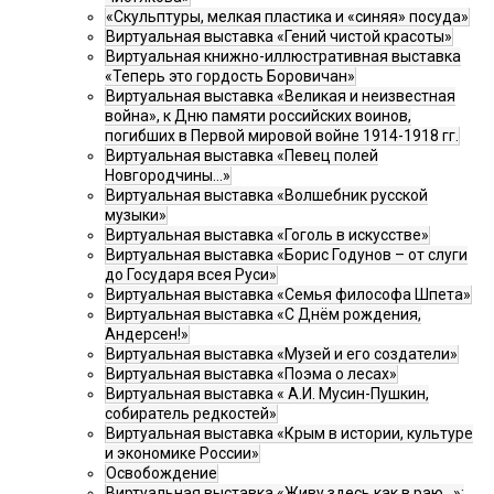
«Скульптуры, мелкая пластика и «синяя» посуда»
Виртуальная выставка «Гений чистой красоты»
Виртуальная книжно-иллюстративная выставка
«Теперь это гордость Боровичан»
Виртуальная выставка «Великая и неизвестная
война», к Дню памяти российских воинов,
погибших в Первой мировой войне 1914-1918 гг.
Виртуальная выставка «Певец полей
Новгородчины…»
Виртуальная выставка «Волшебник русской
музыки»
Виртуальная выставка «Гоголь в искусстве»
Виртуальная выставка «Борис Годунов – от слуги
до Государя всея Руси»
Виртуальная выставка «Семья философа Шпета»
Виртуальная выставка «С Днём рождения,
Андерсен!»
Виртуальная выставка «Музей и его создатели»
Виртуальная выставка «Поэма о лесах»
Виртуальная выставка « А.И. Мусин-Пушкин,
собиратель редкостей»
Виртуальная выставка «Крым в истории, культуре
и экономике России»
Освобождение
Виртуальная выставка «Живу здесь как в раю…»: