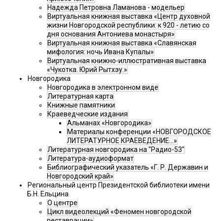
Надежда Петровна Ламанова - модельер
Виртуальная книжная выставка «Центр духовной
жизни Новгородской республики: к 920 - летию со
дня основания Антониева монастыря»
Виртуальная книжная выставка «Славянская
мифология: ночь Ивана Купалы»
Виртуальная книжно-иллюстративная выставка
«Чукотка. Юрий Рытхэу.»
Новгородика
Новгородика в электронном виде
Литературная карта
Книжные памятники
Краеведческие издания
Альманах «Новгородика»
Материалы конференции «НОВГОРОДСКОЕ
ЛИТЕРАТУРНОЕ КРАЕВЕДЕНИЕ...»
Литературная новгородика на "Радио-53"
Литература-аудиоформат
Библиографический указатель «Г. Р. Державин и
Новгородский край»
Региональный центр Президентской библиотеки имени
Б.Н. Ельцина
О центре
Цикл видеолекций «Феномен новгородской
реставрации»