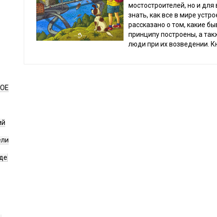
мостостроителей, но и для
знать, как все в мире устр
рассказано о том, какие бы
принципу построены, а так
люди при их возведении. К
НОЕ
ий
ели
де