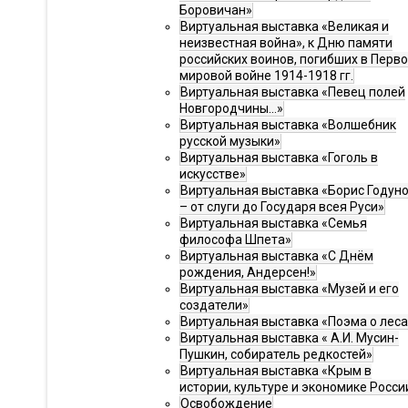
Боровичан»
Виртуальная выставка «Великая и
неизвестная война», к Дню памяти
российских воинов, погибших в Перв
мировой войне 1914-1918 гг.
Виртуальная выставка «Певец полей
Новгородчины…»
Виртуальная выставка «Волшебник
русской музыки»
Виртуальная выставка «Гоголь в
искусстве»
Виртуальная выставка «Борис Годун
– от слуги до Государя всея Руси»
Виртуальная выставка «Семья
философа Шпета»
Виртуальная выставка «С Днём
рождения, Андерсен!»
Виртуальная выставка «Музей и его
создатели»
Виртуальная выставка «Поэма о леса
Виртуальная выставка « А.И. Мусин-
Пушкин, собиратель редкостей»
Виртуальная выставка «Крым в
истории, культуре и экономике Росси
Освобождение