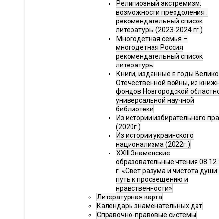
Религиозный экстремизм:
возможности преодоления :
рекомендательный список
литературы (2023-2024 гг.)
Многодетная семья –
многодетная Россия
рекомендательный список
литературы
Книги, изданные в годы Велико
Отечественной войны, из книж
фондов Новгородской областн
универсальной научной
библиотеки
Из истории избирательного пр
(2020г.)
Из истории украинского
национализма (2022г.)
XXIII Знаменские
образовательные чтения 08.12.
г. «Свет разума и чистота души:
путь к просвещению и
нравственности»
Литературная карта
Календарь знаменательных дат
Справочно-правовые системы