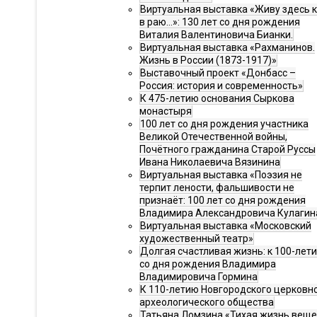
Виртуальная выставка «Живу здесь 
в раю…»: 130 лет со дня рождения
Виталия Валентиновича Бианки.
Виртуальная выставка «Рахманинов.
Жизнь в России (1873-1917)»
Выставочный проект «Донбасс –
Россия: история и современность»
К 475-летию основания Сыркова
монастыря
100 лет со дня рождения участника
Великой Отечественной войны,
Почётного гражданина Старой Руссы
Ивана Николаевича Вязинина
Виртуальная выставка «Поэзия не
терпит лености, фальшивости не
признаёт: 100 лет со дня рождения
Владимира Александровича Кулагин
Виртуальная выставка «Московский
художественный театр»
Долгая счастливая жизнь: к 100-лет
со дня рождения Владимира
Владимировича Гормина
К 110-летию Новгородского церковн
археологического общества
Татьяна Ломзина «Тихая жизнь веще