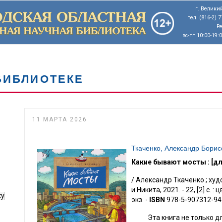
г. Великий
тел. (816-2) 
Р
вс-пт 10:00-19:
БИБЛИОТЕКЕ
11 МАРТА 2026
Ткаченко, Александр Борис
Какие бывают мосты : [д
/ Александр Ткаченко ; худо
и Никита, 2021. - 22, [2] с. : 
ку
экз. -
ISBN
978-5-907312-94
Эта книга не только для