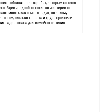
 всех любознательных ребят, которым хочется
оено. Здесь подробно, понятно и интересно
вают мосты, как они выглядят, по какому
же о том, сколько таланта и труда проявили
нига адресована для семейного чтения.