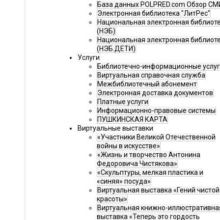
База данных POLPRED.com Обзор СМ
Электронная библиотека "ЛитРес"
Национальная электронная библиот
(НЭБ)
Национальная электронная библиот
(НЭБ.ДЕТИ)
Услуги
Библиотечно-информационные услу
Виртуальная справочная служба
Межбиблиотечный абонемент
Электронная доставка документов
Платные услуги
Информационно-правовые системы
ПУШКИНСКАЯ КАРТА
Виртуальные выставки
«Участники Великой Отечественной
войны в искусстве»
«Жизнь и творчество Антонина
Федоровича Чистякова»
«Скульптуры, мелкая пластика и
«синяя» посуда»
Виртуальная выставка «Гений чистой
красоты»
Виртуальная книжно-иллюстративна
выставка «Теперь это гордость