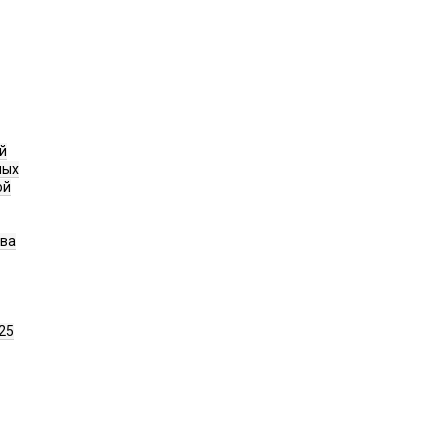
й
ных
ой
ава
25