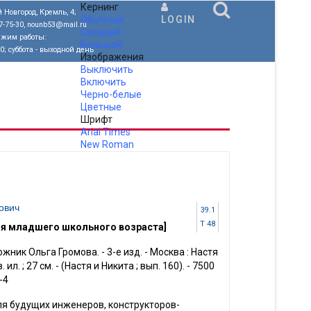
Кернинг
 Новгород, Кремль, 4;
Обычный
LOGIN
77-75-30, nounb53@mail.ru
Средний
ежим работы:
Большой
00; суббота - выходной день
Изображения
Выключить
Включить
Черно-белые
Цветные
Шрифт
Arial
Times
New Roman
.
ович
39.1
Т 48
ля младшего школьного возраста]
жник Ольга Громова. - 3-е изд. - Москва : Настя
цв. ил. ; 27 см. - (Настя и Никита ; вып. 160). - 7500
-4
 будущих инженеров, конструкторов-