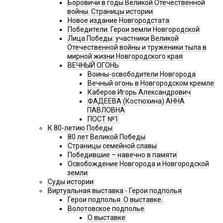
Боровичи в годы Великой Отечественной
войны. Страницы истории
Новое издание Новгородстата
Победители. Герои земли Новгородской
Лица Победы: участники Великой
Отечественной войны и труженики тыла в
мирной жизни Новгородского края
ВЕЧНЫЙ ОГОНЬ
Воины-освободители Новгорода
Вечный огонь в Новгородском кремле
Каберов Игорь Александрович
ФАДЕЕВА (Костюхина) АННА
ПАВЛОВНА
ПОСТ №1
К 80-летию Победы
80 лет Великой Победы
Страницы семейной славы
Победившие – навечно в памяти
Освобождение Новгорода и Новгородской
земли
Суды истории
Виртуальная выставка - Герои подполья
Герои подполья. О выставке.
Волотовское подполье
О выставке