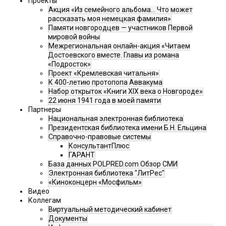
Проекты
Акция «Из семейного альбома... Что может
рассказать моя немецкая фамилия»
Памяти новгородцев — участников Первой
мировой войны
Межрегиональная онлайн-акция «Читаем
Достоевского вместе. Главы из романа
«Подросток»
Проект «Кремлевская читальня»
К 400-летию протопопа Аввакума
Набор открыток «Книги XIX века о Новгороде»
22 июня 1941 года в моей памяти
Партнеры
Национальная электронная библиотека
Президентская библиотека имени Б.Н. Ельцина
Справочно-правовые системы
КонсультантПлюс
ГАРАНТ
База данных POLPRED.com Обзор СМИ
Электронная библиотека "ЛитРес"
«Киноконцерн «Мосфильм»
Видео
Коллегам
Виртуальный методический кабинет
Документы