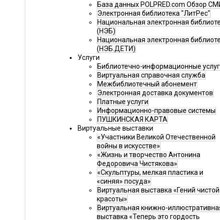
База данных POLPRED.com Обзор СМ
Электронная библиотека "ЛитРес"
Национальная электронная библиот
(НЭБ)
Национальная электронная библиот
(НЭБ.ДЕТИ)
Услуги
Библиотечно-информационные услу
Виртуальная справочная служба
Межбиблиотечный абонемент
Электронная доставка документов
Платные услуги
Информационно-правовые системы
ПУШКИНСКАЯ КАРТА
Виртуальные выставки
«Участники Великой Отечественной
войны в искусстве»
«Жизнь и творчество Антонина
Федоровича Чистякова»
«Скульптуры, мелкая пластика и
«синяя» посуда»
Виртуальная выставка «Гений чистой
красоты»
Виртуальная книжно-иллюстративна
выставка «Теперь это гордость