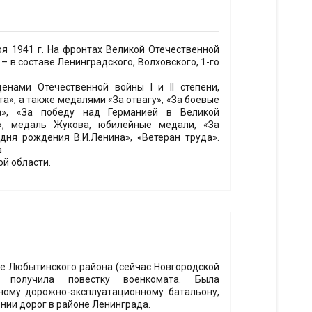
я 1941 г. На фронтах Великой Отечественной
 – в составе Ленинградского, Волховского, 1-го
нами Отечественной войны I и II степени,
а», а также медалями «За отвагу», «За боевые
да», «За победу над Германией в Великой
.», медаль Жукова, юбилейные медали, «За
дня рождения В.И.Ленина», «Ветеран труда».
.
ой области.
ье Любытинского района (сейчас Новгородской
получила повестку военкомата. Была
ному дорожно-эксплуатационному батальону,
нии дорог в районе Ленинграда.