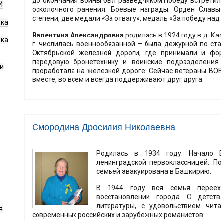
до окончания войны был разведчиком.Победу встретил 
И
осколочного ранения. Боевые награды: Орден Славы 
степени, две медали «За отвагу», медаль «За победу над
ека
Валентина Александровна
родилась в 1924 году в д. К
ека
г. числилась военнообязанной – была дежурной по ст
Октябрьской железной дороги, где принимали и фо
передовую бронетехнику и воинские подразделения
ги
проработала на железной дороге. Сейчас ветераны ВОВ
вместе, во всем и всегда поддерживают друг друга.
Смородина Дросилия Николаевна
Родилась в 1934 году. Начало 
ленинградской первоклассницей. П
семьей эвакуирована в Башкирию.
В 1944 году вся семья переех
восстановлении города. С детст
литературы, с удовольствием чит
я
современных российских и зарубежных романистов.