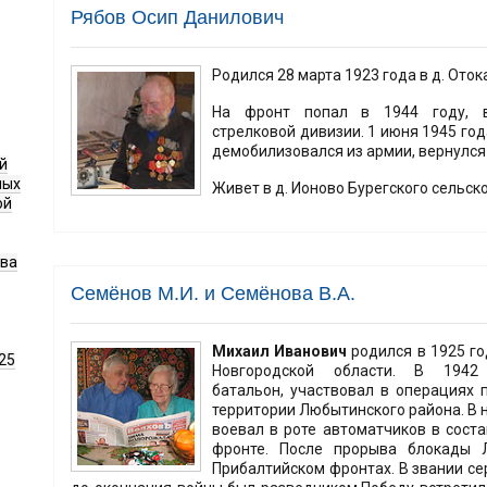
Рябов Осип Данилович
Родился 28 марта 1923 года в д. Ото
На фронт попал в 1944 году, 
стрелковой дивизии. 1 июня 1945 год
демобилизовался из армии, вернулся
й
ных
Живет в д. Ионово Бурегского сельск
ой
ава
Семёнов М.И. и Семёнова В.А.
Михаил Иванович
родился в 1925 го
25
Новгородской области. В 1942
батальон, участвовал в операциях
территории Любытинского района. В 
воевал в роте автоматчиков в сост
фронте. После прорыва блокады 
Прибалтийском фронтах. В звании се