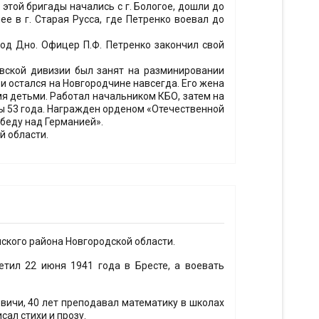
этой бригады начались с г. Бологое, дошли до
ее в г. Старая Русса, где Петренко воевал до
под Дно. Офицер П.Ф. Петренко закончил свой
вской дивизии был занят на разминировании
 и остался на Новгородчине навсегда. Его жена
емя детьми. Работал начальником КБО, затем на
ы 53 года. Награжден орденом «Отечественной
обеду над Германией».
й области.
ского района Новгородской области.
етил 22 июня 1941 года в Бресте, а воевать
овичи, 40 лет преподавал математику в школах
сал стихи и прозу.