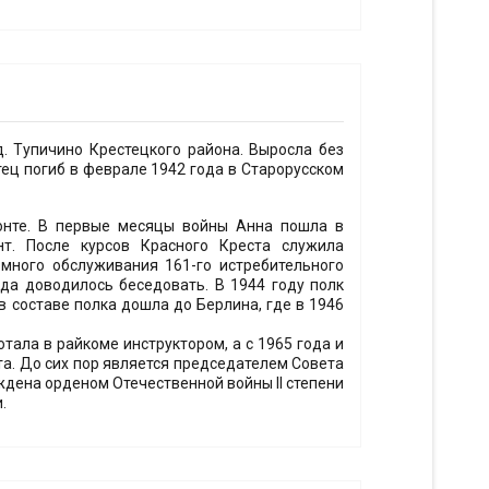
д. Тупичино Крестецкого района. Выросла без
отец погиб в феврале 1942 года в Старорусском
онте. В первые месяцы войны Анна пошла в
т. После курсов Красного Креста служила
много обслуживания 161-го истребительного
да доводилось беседовать. В 1944 году полк
в составе полка дошла до Берлина, где в 1946
отала в райкоме инструктором, а с 1965 года и
а. До сих пор является председателем Совета
ждена орденом Отечественной войны II степени
.