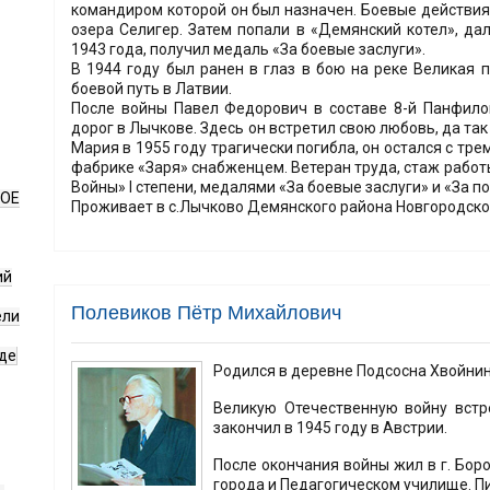
командиром которой он был назначен. Боевые действия 
озера Селигер. Затем попали в «Демянский котел», дал
1943 года, получил медаль «За боевые заслуги».
В 1944 году был ранен в глаз в бою на реке Великая 
боевой путь в Латвии.
После войны Павел Федорович в составе 8-й Панфило
дорог в Лычкове. Здесь он встретил свою любовь, да так
Мария в 1955 году трагически погибла, он остался с тр
фабрике «Заря» снабженцем. Ветеран труда, стаж работ
Войны» I степени, медалями «За боевые заслуги» и «За п
НОЕ
Проживает в с.Лычково Демянского района Новгородско
ий
Полевиков Пётр Михайлович
ели
де
Родился в деревне Подсосна Хвойнин
Великую Отечественную войну встр
закончил в 1945 году в Австрии.
После окончания войны жил в г. Бор
города и Педагогическом училище. Пи