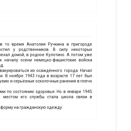
в то время Анатолия Ручкина в пригороде
остил у родственников. В силу некоторых
ыехал домой, в родное Кулотино. А потом уже
к началу осени немецко-фашистские войска
д.
вакуироваться из осаждённого города. Начал
и. В ноябре 1943 года в возрасте 17 лет был
тузию и серьёзные осколочные ранения в плечо
ии по состоянию здоровья. Но в январе 1945
ее местом его службы стала школа связи в
ю форму на гражданскую одежду.