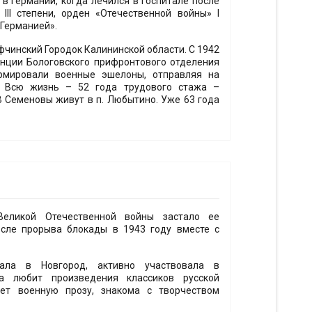
в Германии, когда лечился в госпитале после
III степени, орден «Отечественной войны» I
 Германией».
афчинский Городок Калининской области. С 1942
анции Бологовского прифронтового отделения
рмировали военные эшелоны, отправляя на
. Всю жизнь – 52 года трудового стажа –
 Семеновы живут в п. Любытино. Уже 63 года
Великой Отечественной войны застало ее
осле прорыва блокады в 1943 году вместе с
ала в Новгород, активно участвовала в
ва любит произведения классиков русской
ает военную прозу, знакома с творчеством