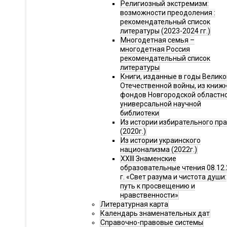
Религиозный экстремизм:
возможности преодоления :
рекомендательный список
литературы (2023-2024 гг.)
Многодетная семья –
многодетная Россия
рекомендательный список
литературы
Книги, изданные в годы Велико
Отечественной войны, из книж
фондов Новгородской областн
универсальной научной
библиотеки
Из истории избирательного пр
(2020г.)
Из истории украинского
национализма (2022г.)
XXIII Знаменские
образовательные чтения 08.12.
г. «Свет разума и чистота души:
путь к просвещению и
нравственности»
Литературная карта
Календарь знаменательных дат
Справочно-правовые системы