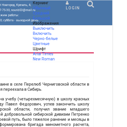
Кернинг
 Новгород, Кремль, 4;
Обычный
LOGIN
77-75-30, nounb53@mail.ru
Средний
ежим работы:
Большой
00; суббота - выходной день
Изображения
Выключить
Включить
Черно-белые
Цветные
Шрифт
Arial
Times
New Roman
.
раине в селе Перелюб Черниговской области в
ья переехала в Сибирь.
на учебу (четырехмесячную) в школу красных
оду Павел Федорович, успев закончить школу
рской области, получил звание младшего
2-й добровольной сибирской дивизии Петренко
оевой путь, было тяжелое ранение и месяцы в
сформирована бригада минометного расчета,