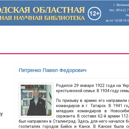
г. Великий
тел. (816-2) 
Р
вс-пт 10:00-19:
Петренко Павел Федорович
Родился 29 января 1922 года на Ук
крестьянской семье. В 1934 году сем
По призыву в армию его направили 
командиров в г. Татарск. В 1941 г
младших командиров в Новосиби
ку
сержанта. В составе 62-й армии 11
был направлен в Сталинград. Здесь для него начался б
госпиталях городов Бийск и Канск. В Канске была 