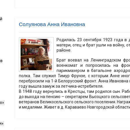
ой
Солуянова Анна Ивановна
Родилась 23 сентября 1923 года в 
матери, отец и брат ушли на войну, 
районе.
Брат воевал на Ленинградском фр
ов
военкомат и попросилась на фрон
парикмахером в батальоне аэродро
полка. Там служил Тимур Фрунзе, с которым Анне иног
перебросили на 1-й Белорусский фронт. Анна Ивановна 
году вышла замуж за летчика-истребителя.
В 1948 году вернулись в Крестцы, там родился сын. Раб
до выхода на пенсию – секретарем Высоцкого сельсовет
ветеранов Великосельского сельского поселения. Награ
х»
и медалями. Живет в д. Караваево Новгородской области
и»