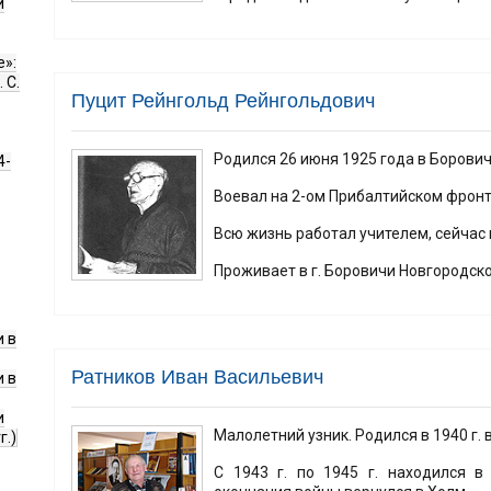
и
е»:
 С.
Пуцит Рейнгольд Рейнгольдович
Родился 26 июня 1925 года в Борович
4-
Воевал на 2-ом Прибалтийском фронт
Всю жизнь работал учителем, сейчас 
Проживает в г. Боровичи Новгородско
 в
Ратников Иван Васильевич
 в
и
Малолетний узник. Родился в 1940 г. 
г.)
С 1943 г. по 1945 г. находился в