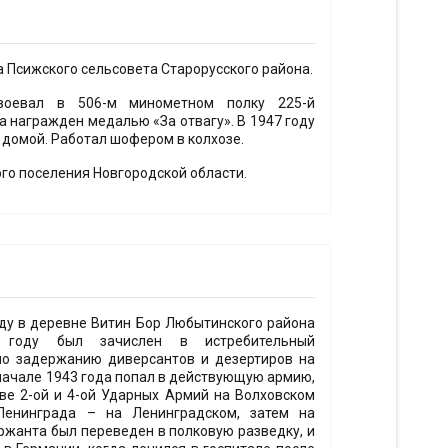
ка Псижского сельсовета Старорусского района.
воевал в 506-м минометном полку 225-й
а награжден медалью «За отвагу». В 1947 году
 домой. Работал шофером в колхозе.
ого поселения Новгородской области.
ду в деревне Витин Бор Любытинского района
 году был зачислен в истребительный
 по задержанию диверсантов и дезертиров на
начале 1943 года попал в действующую армию,
аве 2-ой и 4-ой Ударных Армий на Волховском
Ленинграда – на Ленинградском, затем на
ржанта был переведен в полковую разведку, и