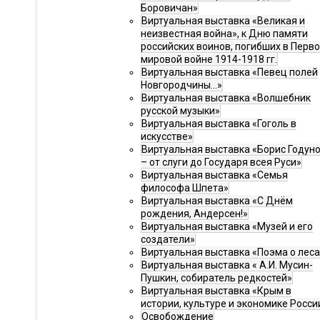
Боровичан»
Виртуальная выставка «Великая и
неизвестная война», к Дню памяти
российских воинов, погибших в Перв
мировой войне 1914-1918 гг.
Виртуальная выставка «Певец полей
Новгородчины…»
Виртуальная выставка «Волшебник
русской музыки»
Виртуальная выставка «Гоголь в
искусстве»
Виртуальная выставка «Борис Годун
– от слуги до Государя всея Руси»
Виртуальная выставка «Семья
философа Шпета»
Виртуальная выставка «С Днём
рождения, Андерсен!»
Виртуальная выставка «Музей и его
создатели»
Виртуальная выставка «Поэма о леса
Виртуальная выставка « А.И. Мусин-
Пушкин, собиратель редкостей»
Виртуальная выставка «Крым в
истории, культуре и экономике Росси
Освобождение