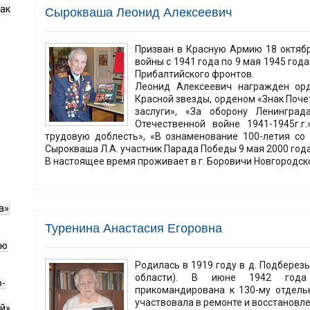
как
Сырокваша Леонид Алексеевич
Призван в Красную Армию 18 октябр
войны с 1941 года по 9 мая 1945 года
Прибалтийского фронтов.
Леонид Алексеевич награжден орде
Красной звезды, орденом «Знак Почет
заслуги», «За оборону Ленингра
Отечественной войне 1941-1945г.г
трудовую доблесть», «В ознаменование 100-летия со 
Сырокваша Л.А. участник Парада Победы 9 мая 2000 года
В настоящее время проживает в г. Боровичи Новгородск
а»
Туренина Анастасия Егоровна
ию
Родилась в 1919 году в д. Подберез
области). В июне 1942 года 
о-
прикомандирована к 130-му отдель
участвовала в ремонте и восстановле
й»