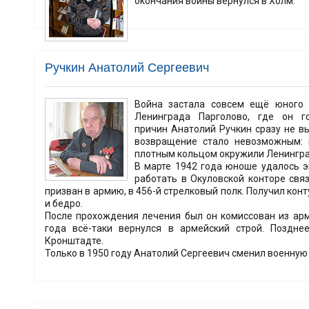
окончания войны вернулся в Холм.
Ручкин Анатолий Сергеевич
Война застала совсем ещё юного 
Ленинграда Парголово, где он г
причин Анатолий Ручкин сразу не в
возвращение стало невозможным: 
плотным кольцом окружили Ленингра
В марте 1942 года юноше удалось э
работать в Окуловской конторе связ
призван в армию, в 456-й стрелковый полк. Получил кон
и бедро.
После прохождения лечения был он комиссован из арм
года всё-таки вернулся в армейский строй. Поздн
Кронштадте.
Только в 1950 году Анатолий Сергеевич сменил военну