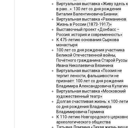
Виртуальная выставка «Живу здесь 
в раю…»: 130 лет со дня рождения
Виталия Валентиновича Бианки.
Виртуальная выставка «Рахманинов.
Жизнь в России (1873-1917)»
Выставочный проект «Донбасс –
Россия: история и современность»
К 475-летию основания Сыркова
монастыря
100 лет со дня рождения участника
Великой Отечественной войны,
Почётного гражданина Старой Руссы
Ивана Николаевича Вязинина
Виртуальная выставка «Поэзия не
терпит лености, фальшивости не
признаёт: 100 лет со дня рождения
Владимира Александровича Кулагин
Виртуальная выставка «Московский
художественный театр»
Долгая счастливая жизнь: к 100-лет
со дня рождения Владимира
Владимировича Гормина
К 110-летию Новгородского церковн
археологического общества
Татьяна Ломзина «Тихая жизнь веще