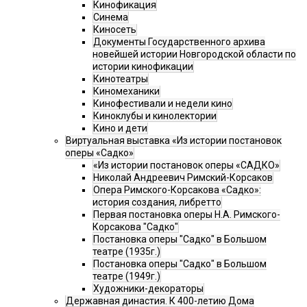
Кинофикация
Синема
Киносеть
Документы Государственного архива
новейшей истории Новгородской области по
истории кинофикации
Кинотеатры
Киномеханики
Кинофестивали и недели кино
Киноклубы и кинолектории
Кино и дети
Виртуальная выставка «Из истории постановок
оперы «Садко»
«Из истории постановок оперы «САДКО»
Николай Андреевич Римский-Корсаков
Опера Римского-Корсакова «Садко»:
история создания, либретто
Первая постановка оперы Н.А. Римского-
Корсакова "Садко"
Постановка оперы "Садко" в Большом
театре (1935г.)
Постановка оперы "Садко" в Большом
театре (1949г.)
Художники-декораторы
Державная династия. К 400-летию Дома