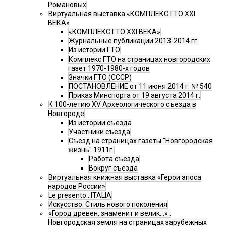
Романовых
Виртуальная выставка «КОМПЛЕКС ГТО XXI
ВЕКА»
«КОМПЛЕКС ГТО XXI ВЕКА»
Журнальные публикации 2013-2014 гг.
Из истории ГТО
Комплекс ГТО на страницах новгородских
газет 1970-1980-х годов
Значки ГТО (СССР)
ПОСТАНОВЛЕНИЕ от 11 июня 2014 г. № 540
Приказ Минспорта от 19 августа 2014 г.
К 100-летию XV Археологического съезда в
Новгороде
Из истории съезда
Участники съезда
Cъезд на страницах газеты "Новгородская
жизнь" 1911г.
Работа съезда
Вокруг съезда
Виртуальная книжная выставка «Герои эпоса
народов России»
Le presento...ITALIA
Искусство. Стиль нового поколения
«Город древен, знаменит и велик…» :
Новгородская земля на страницах зарубежных