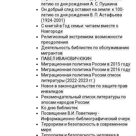
летию со дня рождения А. С. Пушкина
Он добрый след оставил на земле: к 100-
летию со дня рождения В. П. Астафьева
(1924-2001)
С книгой в Год семьи: читаем вместе о
Новгороде
Религиозный экстремизм: возможности
преодоления
Деятельность библиотек по обслуживанию
мигрантов
ПАВЕЛ ИВАНОВИЧ ЮКИН
Миграционная политика России в 2015 году
Миграционная политика России в 2016 году
Миграционная политика России список
литературы (2022-2023 гг.)
Новое в законодательстве по защите прав
инвалидов
Рекомендательный список литературы по
эпосам народов России
Ко дню библиотек
Посвящение В.И. Поветкину -
Информационно-библиографический очерк
Терроризм и безопасность в современном
мире
Терроризм и безопасность человека в