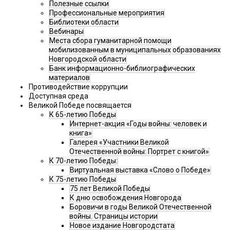
Полезные ссылки
Профессиональные мероприятия
Библиотеки области
Вебинары
Места сбора гуманитарной помощи
мобилизованным в муниципальных образованиях
Новгородской области
Банк информационно-библиографических
материалов
Противодействие коррупции
Доступная среда
Великой Победе посвящается
К 65-летию Победы
Интернет-акция «Годы войны: человек и
книга»
Галерея «Участники Великой
Отечественной войны: Портрет с книгой»
К 70-летию Победы:
Виртуальная выставка «Слово о Победе»
К 75-летию Победы
75 лет Великой Победы
К дню освобождения Новгорода
Боровичи в годы Великой Отечественной
войны. Страницы истории
Новое издание Новгородстата