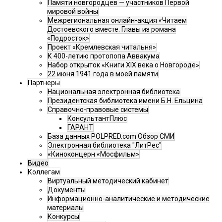
Памяти новгородцев — участников Первой
мировой войны
Межрегиональная онлайн-акция «Читаем
Достоевского вместе. Главы из романа
«Подросток»
Проект «Кремлевская читальня»
К 400-летию протопопа Аввакума
Набор открыток «Книги XIX века о Новгороде»
22 июня 1941 года в моей памяти
Партнеры
Национальная электронная библиотека
Президентская библиотека имени Б.Н. Ельцина
Справочно-правовые системы
КонсультантПлюс
ГАРАНТ
База данных POLPRED.com Обзор СМИ
Электронная библиотека "ЛитРес"
«Киноконцерн «Мосфильм»
Видео
Коллегам
Виртуальный методический кабинет
Документы
Информационно-аналитические и методические
материалы
Конкурсы