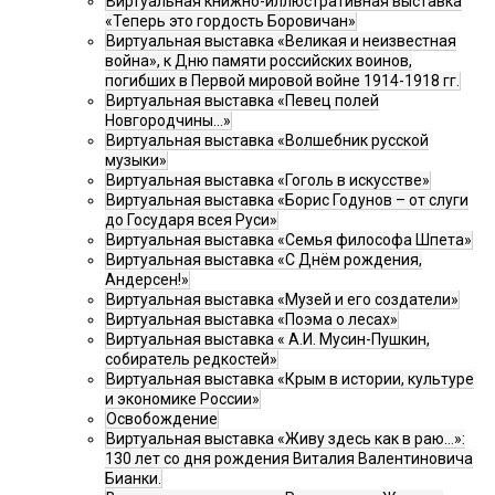
Виртуальная книжно-иллюстративная выставка
«Теперь это гордость Боровичан»
Виртуальная выставка «Великая и неизвестная
война», к Дню памяти российских воинов,
погибших в Первой мировой войне 1914-1918 гг.
Виртуальная выставка «Певец полей
Новгородчины…»
Виртуальная выставка «Волшебник русской
музыки»
Виртуальная выставка «Гоголь в искусстве»
Виртуальная выставка «Борис Годунов – от слуги
до Государя всея Руси»
Виртуальная выставка «Семья философа Шпета»
Виртуальная выставка «С Днём рождения,
Андерсен!»
Виртуальная выставка «Музей и его создатели»
Виртуальная выставка «Поэма о лесах»
Виртуальная выставка « А.И. Мусин-Пушкин,
собиратель редкостей»
Виртуальная выставка «Крым в истории, культуре
и экономике России»
Освобождение
Виртуальная выставка «Живу здесь как в раю…»:
130 лет со дня рождения Виталия Валентиновича
Бианки.