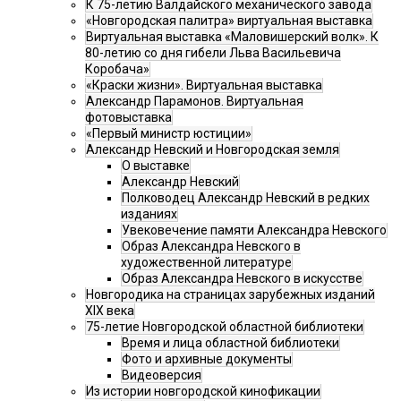
К 75-летию Валдайского механического завода
«Новгородская палитра» виртуальная выставка
Виртуальная выставка «Маловишерский волк». К
80-летию со дня гибели Льва Васильевича
Коробача»
«Краски жизни». Виртуальная выставка
Александр Парамонов. Виртуальная
фотовыставка
«Первый министр юстиции»
Александр Невский и Новгородская земля
О выставке
Александр Невский
Полководец Александр Невский в редких
изданиях
Увековечение памяти Александра Невского
Образ Александра Невского в
художественной литературе
Образ Александра Невского в искусстве
Новгородика на страницах зарубежных изданий
XIX века
75-летие Новгородской областной библиотеки
Время и лица областной библиотеки
Фото и архивные документы
Видеоверсия
Из истории новгородской кинофикации