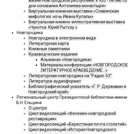
жизни Новгородской республики: к 920 - летию со
дня основания Антониева монастыря»
Виртуальная книжная выставка «Славянская
мифология: ночь Ивана Купалы»
Виртуальная книжно-иллюстративная выставка
«Чукотка. Юрий Рытхэу.»
Новгородика
Новгородика в электронном виде
Литературная карта
Книжные памятники
Краеведческие издания
Альманах «Новгородика»
Материалы конференции «НОВГОРОДСКОЕ
ЛИТЕРАТУРНОЕ КРАЕВЕДЕНИЕ...»
Литературная новгородика на "Радио-53"
Литература-аудиоформат
Библиографический указатель «Г. Р. Державин и
Новгородский край»
Региональный центр Президентской библиотеки имени
Б.Н. Ельцина
О центре
Цикл видеолекций «Феномен новгородской
реставрации»
Цикл видеолекций «Берестяная почта столетий»
Цикл видеолекций «История Новгородского