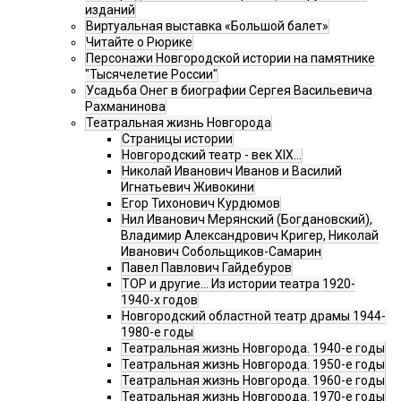
изданий
Виртуальная выставка «Большой балет»
Читайте о Рюрике
Персонажи Новгородской истории на памятнике
"Тысячелетие России"
Усадьба Онег в биографии Сергея Васильевича
Рахманинова
Театральная жизнь Новгорода
Страницы истории
Новгородский театр - век XIX…
Николай Иванович Иванов и Василий
Игнатьевич Живокини
Егор Тихонович Курдюмов
Нил Иванович Мерянский (Богдановский),
Владимир Александрович Кригер, Николай
Иванович Собольщиков-Самарин
Павел Павлович Гайдебуров
ТОР и другие… Из истории театра 1920-
1940-х годов
Новгородский областной театр драмы 1944-
1980-е годы
Театральная жизнь Новгорода. 1940-е годы
Театральная жизнь Новгорода. 1950-е годы
Театральная жизнь Новгорода. 1960-е годы
Театральная жизнь Новгорода. 1970-е годы