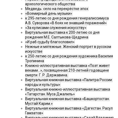
археологического общества
Медведь: село на перекрёстке эпох
«Всемирный день музыки»
к 295-летию со дня рождения генералиссимуса
А.В. Суворова «В боях не знавший поражений»
«За кулисами служения искусству»
Виртуальная выставка к 200-летию со дня
рождения М.Е. Салтыкова-Щедрина
«И раб судьбу благословил»
Нежные и мятежные. Женский портрет в русском
искусстве
к 250-летию со дня рождения художника Василия
Тропинина
Книжно-иллюстративная выставка «Поэт живет
веками…», посвященная 210-летней годовщине
смерти Г. Р. Державина.
Виртуальная книжная выставка «Палитра России:
народы и культуры»
Виртуальная книжно-иллюстративная выставка
«Татарстан. Муса Джалиль»
Виртуальная книжная выставка «Башкортостан.
Мустай Карим.»
Виртуальная книжная выставка «Дагестан. Расул
Гамзатов»
Виртуальная книжная выставка «Садай Владимир