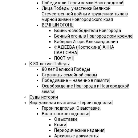
Победители. Герои земли Новгородской
Лица Победы: участники Великой
Отечественной войны и труженики тыла в
мирной жизни Новгородского края
ВЕЧНЫЙ ОГОНЬ
Воины-освободители Новгорода
Вечный огонь в Новгородском кремле
Каберов Игорь Александрович
ФАДЕЕВА (Костюхина) АННА
ПАВЛОВНА
ПОСТ №1
К 80-летию Победы
80 лет Великой Победы
Страницы семейной славы
Победившие – навечно в памяти
Освобождение Новгорода и Новгородской
земли
Суды истории
Виртуальная выставка - Герои подполья
Герои подполья. О выставке.
Волотовское подполье
О выставке
Книги
Периодические издания
Архивные документы