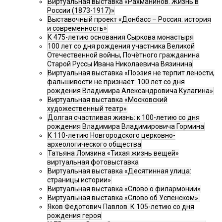
Виртуальная выставка «Рахманинов. Жизнь в
России (1873-1917)»
Выставочный проект «Донбасс – Россия: история
и современность»
К 475-летию основания Сыркова монастыря
100 лет со дня рождения участника Великой
Отечественной войны, Почётного гражданина
Старой Руссы Ивана Николаевича Вязинина
Виртуальная выставка «Поэзия не терпит лености,
фальшивости не признаёт: 100 лет со дня
рождения Владимира Александровича Кулагина»
Виртуальная выставка «Московский
художественный театр»
Долгая счастливая жизнь: к 100-летию со дня
рождения Владимира Владимировича Гормина
К 110-летию Новгородского церковно-
археологического общества
Татьяна Ломзина «Тихая жизнь вещей»
виртуальная фотовыставка
Виртуальная выставка «Десятинная улица:
страницы истории»
Виртуальная выставка «Слово о филармонии»
Виртуальная выставка «Слово об Успенском».
Яков Федотович Павлов. К 105-летию со дня
рождения героя