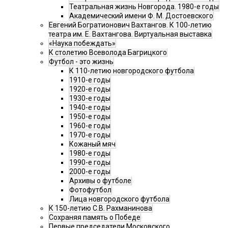
Театральная жизнь Новгорода. 1980-е годы
Академический имени Ф. М. Достоевского
Евгений Богратионович Вахтангов. К 100-летию
театра им. Е. Вахтангова. Виртуальная выставка
«Наука побеждать»
К столетию Всеволода Багрицкого
Футбол - это жизнь
К 110-летию новгородского футбола
1910-е годы
1920-е годы
1930-е годы
1940-е годы
1950-е годы
1960-е годы
1970-е годы
Кожаный мяч
1980-е годы
1990-е годы
2000-е годы
Архивы о футболе
Фотофутбол
Лица новгородского футбола
К 150-летию С.В. Рахманинова
Сохраняя память о Победе
Первые председатели Московского