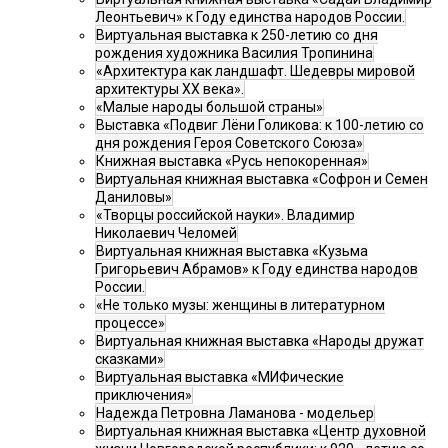
Леонтьевич» к Году единства народов России.
Виртуальная выставка к 250-летию со дня
рождения художника Василия Тропинина
«Архитектура как ландшафт. Шедевры мировой
архитектуры XX века».
«Малые народы большой страны»
Выставка «Подвиг Лёни Голикова: к 100-летию со
дня рождения Героя Советского Союза»
Книжная выставка «Русь непокоренная»
Виртуальная книжная выставка «Софрон и Семен
Даниловы»
«Творцы российской науки». Владимир
Николаевич Челомей
Виртуальная книжная выставка «Кузьма
Григорьевич Абрамов» к Году единства народов
России.
«Не только музы: женщины в литературном
процессе»
Виртуальная книжная выставка «Народы дружат
сказками»
Виртуальная выставка «МИФические
приключения»
Надежда Петровна Ламанова - модельер
Виртуальная книжная выставка «Центр духовной