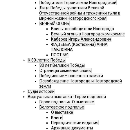
Победители. Герои земли Новгородской
Лица Победы: участники Великой
Отечественной войны и труженики тыла в
мирной жизни Новгородского края
ВЕЧНЫЙ ОГОНЬ
Воины-освободители Новгорода
Вечный огонь в Новгородском кремле
Каберов Игорь Александрович
ФАДЕЕВА (Костюхина) АННА
ПАВЛОВНА
ПОСТ №1
К 80-летию Победы
80 лет Великой Победы
Страницы семейной славы
Победившие – навечно в памяти
Освобождение Новгорода и Новгородской
земли
Суды истории
Виртуальная выставка - Герои подполья
Герои подполья. О выставке.
Волотовское подполье
О выставке
Книги
Периодические издания
Архивные документы