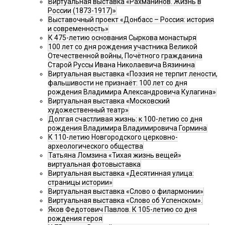
Виртуальная выставка «Рахманинов. Жизнь в
России (1873-1917)»
Выставочный проект «Донбасс – Россия: история
и современность»
К 475-летию основания Сыркова монастыря
100 лет со дня рождения участника Великой
Отечественной войны, Почётного гражданина
Старой Руссы Ивана Николаевича Вязинина
Виртуальная выставка «Поэзия не терпит лености,
фальшивости не признаёт: 100 лет со дня
рождения Владимира Александровича Кулагина»
Виртуальная выставка «Московский
художественный театр»
Долгая счастливая жизнь: к 100-летию со дня
рождения Владимира Владимировича Гормина
К 110-летию Новгородского церковно-
археологического общества
Татьяна Ломзина «Тихая жизнь вещей»
виртуальная фотовыставка
Виртуальная выставка «Десятинная улица:
страницы истории»
Виртуальная выставка «Слово о филармонии»
Виртуальная выставка «Слово об Успенском».
Яков Федотович Павлов. К 105-летию со дня
рождения героя