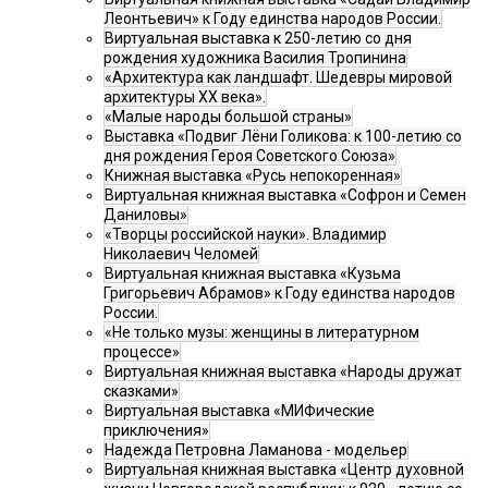
Леонтьевич» к Году единства народов России.
Виртуальная выставка к 250-летию со дня
рождения художника Василия Тропинина
«Архитектура как ландшафт. Шедевры мировой
архитектуры XX века».
«Малые народы большой страны»
Выставка «Подвиг Лёни Голикова: к 100-летию со
дня рождения Героя Советского Союза»
Книжная выставка «Русь непокоренная»
Виртуальная книжная выставка «Софрон и Семен
Даниловы»
«Творцы российской науки». Владимир
Николаевич Челомей
Виртуальная книжная выставка «Кузьма
Григорьевич Абрамов» к Году единства народов
России.
«Не только музы: женщины в литературном
процессе»
Виртуальная книжная выставка «Народы дружат
сказками»
Виртуальная выставка «МИФические
приключения»
Надежда Петровна Ламанова - модельер
Виртуальная книжная выставка «Центр духовной