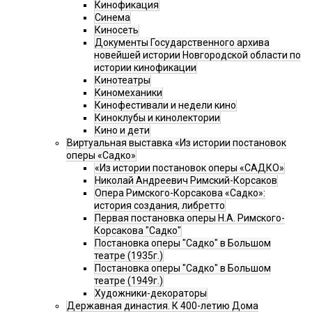
Кинофикация
Синема
Киносеть
Документы Государственного архива
новейшей истории Новгородской области по
истории кинофикации
Кинотеатры
Киномеханики
Кинофестивали и недели кино
Киноклубы и кинолектории
Кино и дети
Виртуальная выставка «Из истории постановок
оперы «Садко»
«Из истории постановок оперы «САДКО»
Николай Андреевич Римский-Корсаков
Опера Римского-Корсакова «Садко»:
история создания, либретто
Первая постановка оперы Н.А. Римского-
Корсакова "Садко"
Постановка оперы "Садко" в Большом
театре (1935г.)
Постановка оперы "Садко" в Большом
театре (1949г.)
Художники-декораторы
Державная династия. К 400-летию Дома