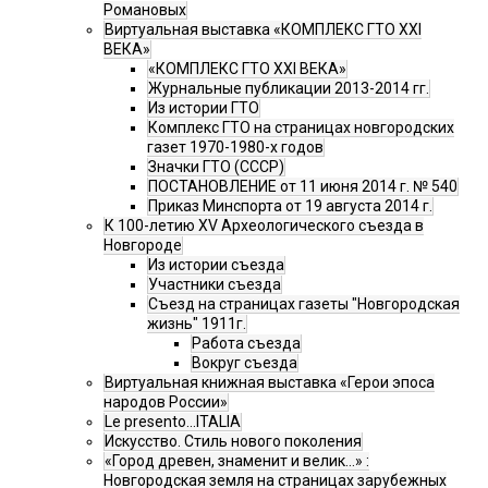
Романовых
Виртуальная выставка «КОМПЛЕКС ГТО XXI
ВЕКА»
«КОМПЛЕКС ГТО XXI ВЕКА»
Журнальные публикации 2013-2014 гг.
Из истории ГТО
Комплекс ГТО на страницах новгородских
газет 1970-1980-х годов
Значки ГТО (СССР)
ПОСТАНОВЛЕНИЕ от 11 июня 2014 г. № 540
Приказ Минспорта от 19 августа 2014 г.
К 100-летию XV Археологического съезда в
Новгороде
Из истории съезда
Участники съезда
Cъезд на страницах газеты "Новгородская
жизнь" 1911г.
Работа съезда
Вокруг съезда
Виртуальная книжная выставка «Герои эпоса
народов России»
Le presento...ITALIA
Искусство. Стиль нового поколения
«Город древен, знаменит и велик…» :
Новгородская земля на страницах зарубежных