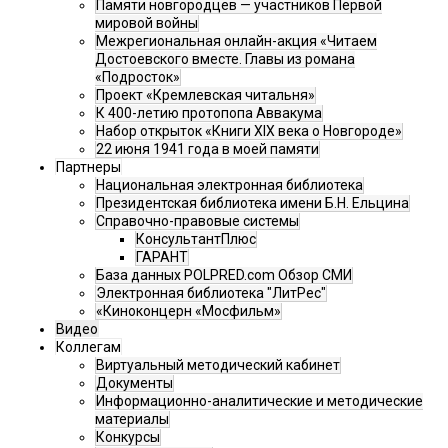
Памяти новгородцев — участников Первой
мировой войны
Межрегиональная онлайн-акция «Читаем
Достоевского вместе. Главы из романа
«Подросток»
Проект «Кремлевская читальня»
К 400-летию протопопа Аввакума
Набор открыток «Книги XIX века о Новгороде»
22 июня 1941 года в моей памяти
Партнеры
Национальная электронная библиотека
Президентская библиотека имени Б.Н. Ельцина
Справочно-правовые системы
КонсультантПлюс
ГАРАНТ
База данных POLPRED.com Обзор СМИ
Электронная библиотека "ЛитРес"
«Киноконцерн «Мосфильм»
Видео
Коллегам
Виртуальный методический кабинет
Документы
Информационно-аналитические и методические
материалы
Конкурсы