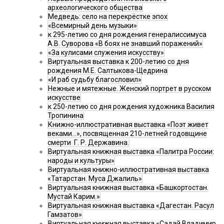
археологического общества
Медведь: село на перекрёстке эпох
«Всемирный день музыки»
к 295-летию со дня рождения генералиссимуса
А.В. Суворова «В боях не знавший поражений»
«За кулисами служения искусству»
Виртуальная выставка к 200-летию со дня
рождения М.Е. Салтыкова-Щедрина
«И раб судьбу благословил»
Нежные и мятежные. Женский портрет в русском
искусстве
к 250-летию со дня рождения художника Василия
Тропинина
Книжно-иллюстративная выставка «Поэт живет
веками…», посвященная 210-летней годовщине
смерти Г. Р. Державина.
Виртуальная книжная выставка «Палитра России:
народы и культуры»
Виртуальная книжно-иллюстративная выставка
«Татарстан. Муса Джалиль»
Виртуальная книжная выставка «Башкортостан.
Мустай Карим.»
Виртуальная книжная выставка «Дагестан. Расул
Гамзатов»
Виртуальная книжная выставка «Садай Владимир