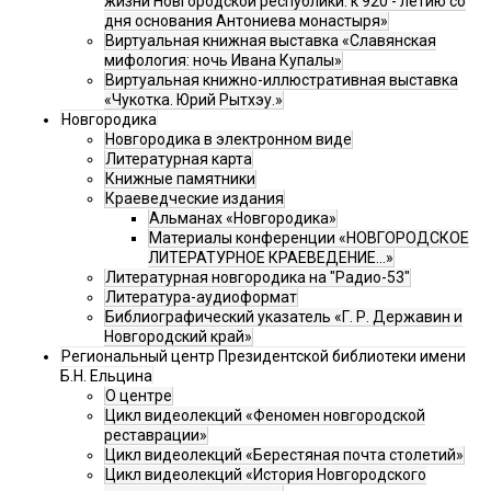
жизни Новгородской республики: к 920 - летию со
дня основания Антониева монастыря»
Виртуальная книжная выставка «Славянская
мифология: ночь Ивана Купалы»
Виртуальная книжно-иллюстративная выставка
«Чукотка. Юрий Рытхэу.»
Новгородика
Новгородика в электронном виде
Литературная карта
Книжные памятники
Краеведческие издания
Альманах «Новгородика»
Материалы конференции «НОВГОРОДСКОЕ
ЛИТЕРАТУРНОЕ КРАЕВЕДЕНИЕ...»
Литературная новгородика на "Радио-53"
Литература-аудиоформат
Библиографический указатель «Г. Р. Державин и
Новгородский край»
Региональный центр Президентской библиотеки имени
Б.Н. Ельцина
О центре
Цикл видеолекций «Феномен новгородской
реставрации»
Цикл видеолекций «Берестяная почта столетий»
Цикл видеолекций «История Новгородского