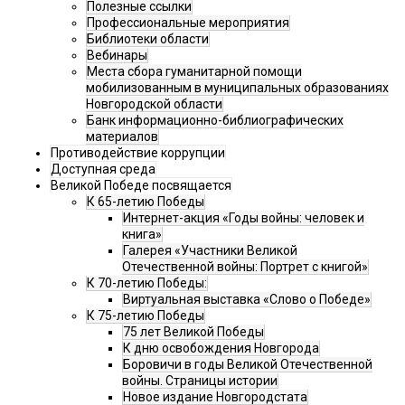
Полезные ссылки
Профессиональные мероприятия
Библиотеки области
Вебинары
Места сбора гуманитарной помощи
мобилизованным в муниципальных образованиях
Новгородской области
Банк информационно-библиографических
материалов
Противодействие коррупции
Доступная среда
Великой Победе посвящается
К 65-летию Победы
Интернет-акция «Годы войны: человек и
книга»
Галерея «Участники Великой
Отечественной войны: Портрет с книгой»
К 70-летию Победы:
Виртуальная выставка «Слово о Победе»
К 75-летию Победы
75 лет Великой Победы
К дню освобождения Новгорода
Боровичи в годы Великой Отечественной
войны. Страницы истории
Новое издание Новгородстата