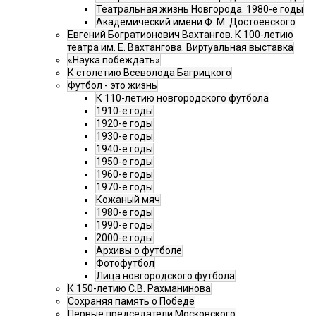
Театральная жизнь Новгорода. 1980-е годы
Академический имени Ф. М. Достоевского
Евгений Богратионович Вахтангов. К 100-летию
театра им. Е. Вахтангова. Виртуальная выставка
«Наука побеждать»
К столетию Всеволода Багрицкого
Футбол - это жизнь
К 110-летию новгородского футбола
1910-е годы
1920-е годы
1930-е годы
1940-е годы
1950-е годы
1960-е годы
1970-е годы
Кожаный мяч
1980-е годы
1990-е годы
2000-е годы
Архивы о футболе
Фотофутбол
Лица новгородского футбола
К 150-летию С.В. Рахманинова
Сохраняя память о Победе
Первые председатели Московского