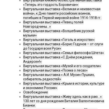
Виртуальная книжно-иллюстративная выставка
«Теперь это гордость Боровичан»
Виртуальная выставка «Великая и неизвестная
война», к Дню памяти российских воинов,
погибших в Первой мировой войне 1914-1918 гг.
Виртуальная выставка «Певец полей
Новгородчины…»
Виртуальная выставка «Волшебник русской
музыки»
Виртуальная выставка «Гоголь в искусстве»
Виртуальная выставка «Борис Годунов – от слуги
до Государя всея Руси»
Виртуальная выставка «Семья философа Шпета»
Виртуальная выставка «С Днём рождения,
Андерсен!»
Виртуальная выставка «Музей и его создатели»
Виртуальная выставка «Поэма о лесах»
Виртуальная выставка « А.И. Мусин-Пушкин,
собиратель редкостей»
Виртуальная выставка «Крым в истории, культуре
и экономике России»
Освобождение
Виртуальная выставка «Живу здесь как в раю…»:
130 лет со дня рождения Виталия Валентиновича
Бианки.