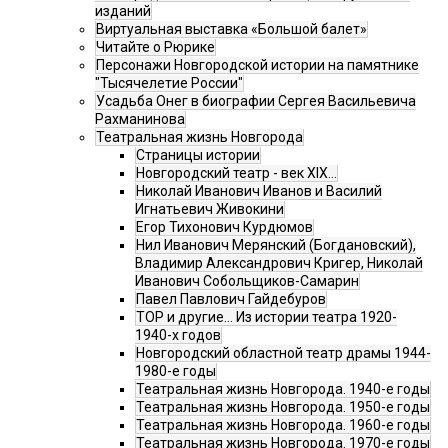
изданий
Виртуальная выставка «Большой балет»
Читайте о Рюрике
Персонажи Новгородской истории на памятнике
"Тысячелетие России"
Усадьба Онег в биографии Сергея Васильевича
Рахманинова
Театральная жизнь Новгорода
Страницы истории
Новгородский театр - век XIX…
Николай Иванович Иванов и Василий
Игнатьевич Живокини
Егор Тихонович Курдюмов
Нил Иванович Мерянский (Богдановский),
Владимир Александрович Кригер, Николай
Иванович Собольщиков-Самарин
Павел Павлович Гайдебуров
ТОР и другие… Из истории театра 1920-
1940-х годов
Новгородский областной театр драмы 1944-
1980-е годы
Театральная жизнь Новгорода. 1940-е годы
Театральная жизнь Новгорода. 1950-е годы
Театральная жизнь Новгорода. 1960-е годы
Театральная жизнь Новгорода. 1970-е годы