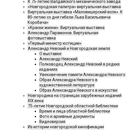
К 75-летию Валдайского механического завода
«Новгородская палитра» виртуальная выставка
Виртуальная выставка «Маловишерский волк». К
80-летию со дня гибели Льва Васильевича
Коробача»
«Краски жизни». Виртуальная выставка
Александр Парамонов. Виртуальная
фотовыставка
«Первый министр юстиции»
Александр Невский и Новгородская земля
О выставке
Александр Невский
Полководец Александр Невский в редких
изданиях
Увековечение памяти Александра Невского
Образ Александра Невского в
художественной литературе
Образ Александра Невского в искусстве
Новгородика на страницах зарубежных изданий
XIX века
75-летие Новгородской областной библиотеки
Время и лица областной библиотеки
Фото и архивные документы
Видеоверсия
Из истории новгородской кинофикации