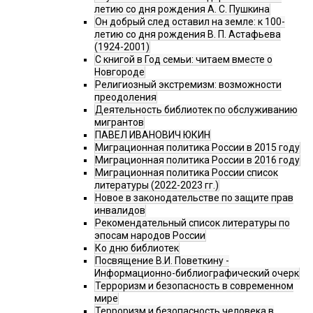
летию со дня рождения А. С. Пушкина
Он добрый след оставил на земле: к 100-
летию со дня рождения В. П. Астафьева
(1924-2001)
С книгой в Год семьи: читаем вместе о
Новгороде
Религиозный экстремизм: возможности
преодоления
Деятельность библиотек по обслуживанию
мигрантов
ПАВЕЛ ИВАНОВИЧ ЮКИН
Миграционная политика России в 2015 году
Миграционная политика России в 2016 году
Миграционная политика России список
литературы (2022-2023 гг.)
Новое в законодательстве по защите прав
инвалидов
Рекомендательный список литературы по
эпосам народов России
Ко дню библиотек
Посвящение В.И. Поветкину -
Информационно-библиографический очерк
Терроризм и безопасность в современном
мире
Терроризм и безопасность человека в