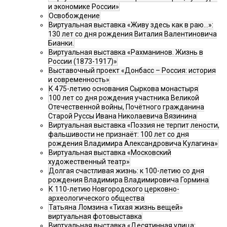
и экономике России»
Освобождение
Виртуальная выставка «Живу здесь как в раю…»:
130 лет со дня рождения Виталия Валентиновича
Бианки.
Виртуальная выставка «Рахманинов. Жизнь в
России (1873-1917)»
Выставочный проект «Донбасс – Россия: история
и современность»
К 475-летию основания Сыркова монастыря
100 лет со дня рождения участника Великой
Отечественной войны, Почётного гражданина
Старой Руссы Ивана Николаевича Вязинина
Виртуальная выставка «Поэзия не терпит лености,
фальшивости не признаёт: 100 лет со дня
рождения Владимира Александровича Кулагина»
Виртуальная выставка «Московский
художественный театр»
Долгая счастливая жизнь: к 100-летию со дня
рождения Владимира Владимировича Гормина
К 110-летию Новгородского церковно-
археологического общества
Татьяна Ломзина «Тихая жизнь вещей»
виртуальная фотовыставка
Виртуальная выставка «Десятинная улица: