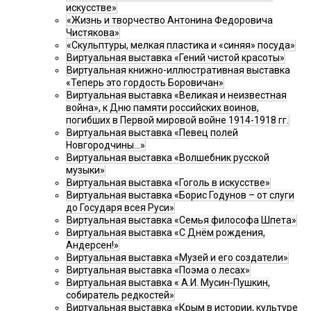
искусстве»
«Жизнь и творчество Антонина Федоровича
Чистякова»
«Скульптуры, мелкая пластика и «синяя» посуда»
Виртуальная выставка «Гений чистой красоты»
Виртуальная книжно-иллюстративная выставка
«Теперь это гордость Боровичан»
Виртуальная выставка «Великая и неизвестная
война», к Дню памяти российских воинов,
погибших в Первой мировой войне 1914-1918 гг.
Виртуальная выставка «Певец полей
Новгородчины…»
Виртуальная выставка «Волшебник русской
музыки»
Виртуальная выставка «Гоголь в искусстве»
Виртуальная выставка «Борис Годунов – от слуги
до Государя всея Руси»
Виртуальная выставка «Семья философа Шпета»
Виртуальная выставка «С Днём рождения,
Андерсен!»
Виртуальная выставка «Музей и его создатели»
Виртуальная выставка «Поэма о лесах»
Виртуальная выставка « А.И. Мусин-Пушкин,
собиратель редкостей»
Виртуальная выставка «Крым в истории, культуре