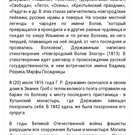
«Свобода», «Лето», «Осень», «Крестьянский праздник»,
«Радуга» и др. В этих стихах запечатлелись новгородские
пейзажи, русские нравы и поверья. На основе местной
легенды о чародее по имени Волхв, "который
превращался в крокодила и в другие разные чудовища и
поедал по озеру Ильменю и по речке Волхову, из него
текущей, плавающих на ней людей, от чего последняя и
прозвалась Волховом", Державиным написано
стихотворение «Новгородский Волхв Злогор» (1813). В
стихотворении идет разговор о происхождении русской
государственности, в нем встречаются имена Вадима,
Рюрика, Марфы Посадницы.
8 (20) июля 1816 года Г. Р. Державин скончался в своем
доме в Званке. Гроб с телом великого поэта отправили на
барже по Волхову к месту последнего пристанища - в
Хутынский монастырь, где Державин завещал
похоронить себя. В 1842 здесь же была похоронена его
супруга.
В годы Великой Отечественной войны фашисты
разрушили все сооружения Хутыни и монастыря. Могила