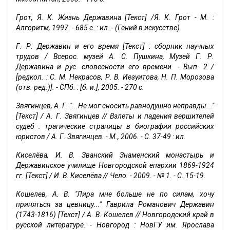
Грот, Я. К. Жизнь Державина [Текст] /Я. К. Грот - М. :
Алгоритм, 1997. - 685 с. : ил. - (Гений в искусстве).
Г. Р. Державин и его время [Текст] : сборник научных
трудов / Всерос. музей А. С. Пушкина, Музей Г. Р.
Державина и рус. словесности его времени. - Вып. 2 /
[редкол. : С. М. Некрасов, Р. В. Иезуитова, Н. П. Морозова
(отв. ред.)]. - СПб. : [б. и.], 2005. - 270 с.
Звягинцев, А. Г. "...Не мог сносить равнодушно неправды..."
[Текст] / А. Г. Звягинцев // Взлеты и падения вершителей
судеб : трагические страницы в биографии российских
юристов / А. Г. Звягинцев. - М., 2006. - С. 37-49 : ил.
Киселёва, И. В. Званский Знаменский монастырь и
Державинское училище Новгородской епархии 1869-1924
гг. [Текст] / И. В. Киселёва // Чело. - 2009. - № 1. - С. 15-19.
Кошелев, А. В. "Лира мне больше не по силам, хочу
приняться за цевницу..." Гаврила Романович Державин
(1743-1816) [Текст] / А. В. Кошелев // Новгородский край в
русской литературе. - Новгород : НовГУ им. Ярослава