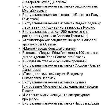
«Татарстан. Муса Джалиль»
Виртуальная книжная выставка «Башкортостан.
Мустай Карим.»
Виртуальная книжная выставка «Дагестан. Расул
Гамзатов»
Виртуальная книжная выставка «Садай Владимир
Леонтьевич» к Году единства народов России.
Виртуальная выставка к 250-летию со дня
рождения художника Василия Тропинина
«Архитектура как ландшафт. Шедевры мировой
архитектуры XX века».
«Малые народы большой страны»
Выставка «Подвиг Лёни Голикова: к 100-летию со
дня рождения Героя Советского Союза»
Книжная выставка «Русь непокоренная»
Виртуальная книжная выставка «Софрон и Семен
Даниловы»
«Творцы российской науки». Владимир
Николаевич Челомей
Виртуальная книжная выставка «Кузьма
Григорьевич Абрамов» к Году единства народов
России.
«Не только музы: женщины в литературном
процессе»
Виртуальная книжная выставка «Народы дружат