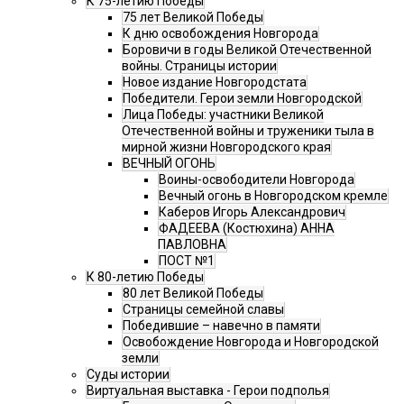
К 75-летию Победы
75 лет Великой Победы
К дню освобождения Новгорода
Боровичи в годы Великой Отечественной
войны. Страницы истории
Новое издание Новгородстата
Победители. Герои земли Новгородской
Лица Победы: участники Великой
Отечественной войны и труженики тыла в
мирной жизни Новгородского края
ВЕЧНЫЙ ОГОНЬ
Воины-освободители Новгорода
Вечный огонь в Новгородском кремле
Каберов Игорь Александрович
ФАДЕЕВА (Костюхина) АННА
ПАВЛОВНА
ПОСТ №1
К 80-летию Победы
80 лет Великой Победы
Страницы семейной славы
Победившие – навечно в памяти
Освобождение Новгорода и Новгородской
земли
Суды истории
Виртуальная выставка - Герои подполья