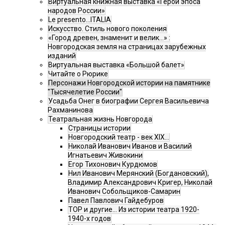
Виртуальная книжная выставка «Герои эпоса
народов России»
Le presento...ITALIA
Искусство. Стиль нового поколения
«Город древен, знаменит и велик…» :
Новгородская земля на страницах зарубежных
изданий
Виртуальная выставка «Большой балет»
Читайте о Рюрике
Персонажи Новгородской истории на памятнике
"Тысячелетие России"
Усадьба Онег в биографии Сергея Васильевича
Рахманинова
Театральная жизнь Новгорода
Страницы истории
Новгородский театр - век XIX…
Николай Иванович Иванов и Василий
Игнатьевич Живокини
Егор Тихонович Курдюмов
Нил Иванович Мерянский (Богдановский),
Владимир Александрович Кригер, Николай
Иванович Собольщиков-Самарин
Павел Павлович Гайдебуров
ТОР и другие… Из истории театра 1920-
1940-х годов