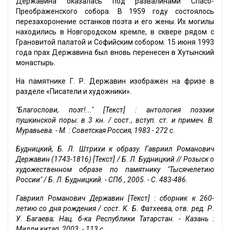
Державина оказалась под развалинами Спасо-
Преображенского собора. В 1959 году состоялось
перезахоронение останков поэта и его жены. Их могилы
находились в Новгородском кремле, в сквере рядом с
Грановитой палатой и Софийским собором. 15 июня 1993
года прах Державина был вновь перенесен в Хутынский
монастырь.
На памятнике Г. Р. Державин изображен на фризе в
разделе «Писатели и художники».
"Благослови, поэт!..." [Текст] : антология поэзии
пушкинской поры: в 3 кн. / сост., вступ. ст. и примеч. В.
Муравьева. - М. : Советская Россия, 1983 - 272 с.
Будницкий, Б. Л. Штрихи к образу. Гавриил Романович
Державин (1743-1816) [Текст] / Б. Л. Будницкий // Розыск о
художественном образе по памятнику "Тысячелетию
России" / Б. Л. Будницкий. - СПб., 2005. - С. 483-486.
Гавриил Романович Державин [Текст] : сборник к 260-
летию со дня рождения / сост. К. Б. Фатхеева, отв. ред. Р.
У. Багаева; Нац. б-ка Республики Татарстан. - Казань :
Милли китап, 2003. - 113 с.