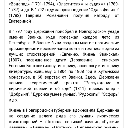
«Водопад» (1791-1794), «Властителям и судиям» (1780-
1787) и др. В 1792 году за произведение "Ода к Фелице"
(1782) Гаврила Романович получил награду от
Екатериной II.
В 1797 году Державин приобрел в Новгородском уезде
имение Званка, куда приезжал каждое лето из
Петербурга. В Званке были созданы многие поэтические
произведения и воспоминания поэта, в том числе одно из
лучших стихотворений «Евгению. Жизнь Званская»
(1807), посвященное другу Державина - епископу
Евгению Болховитинову, историку, археологу и историку
литературы, жившему с 1804 по 1808 год в Хутынском
монастыре, в 60 верстах от Званки. Здесь Державин
написал теоретический трактат "Рассуждение о
лирической поэзии и об оде" (1811), восемь опер -
"Добрыня", "Дурочка умнее умных", "Рудокопы", "Эсфирь"
и др.
Жизнь в Новгородской губернии вдохновила Державина
на создание целого ряда его лучших лирических
стихотворений – «Похвала сельской жизни», «Русские
девушки», «Тишина», «Охотник», «Деревенская жизнь»,