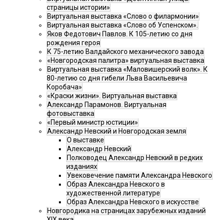
страницы истории»
Виртуальная выставка «Слово о филармонии»
Виртуальная выставка «Слово об Успенском».
Яков Федотович Павлов. К 105-летию со дня
рождения героя
К 75-летию Валдайского механического завода
«Новгородская палитра» виртуальная выставка
Виртуальная выставка «Маловишерский волк». К
80-летию со дня гибели Льва Васильевича
Коробача»
«Краски жизни». Виртуальная выставка
Александр Парамонов. Виртуальная
фотовыставка
«Первый министр юстиции»
Александр Невский и Новгородская земля
О выставке
Александр Невский
Полководец Александр Невский в редких
изданиях
Увековечение памяти Александра Невского
Образ Александра Невского в
художественной литературе
Образ Александра Невского в искусстве
Новгородика на страницах зарубежных изданий
XIX века