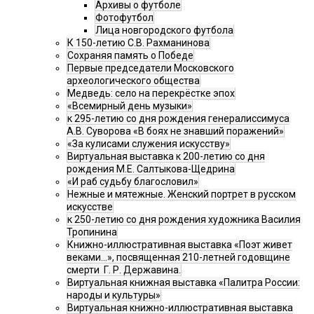
Архивы о футболе
Фотофутбол
Лица новгородского футбола
К 150-летию С.В. Рахманинова
Сохраняя память о Победе
Первые председатели Московского
археологического общества
Медведь: село на перекрёстке эпох
«Всемирный день музыки»
к 295-летию со дня рождения генералиссимуса
А.В. Суворова «В боях не знавший поражений»
«За кулисами служения искусству»
Виртуальная выставка к 200-летию со дня
рождения М.Е. Салтыкова-Щедрина
«И раб судьбу благословил»
Нежные и мятежные. Женский портрет в русском
искусстве
к 250-летию со дня рождения художника Василия
Тропинина
Книжно-иллюстративная выставка «Поэт живет
веками…», посвященная 210-летней годовщине
смерти Г. Р. Державина.
Виртуальная книжная выставка «Палитра России:
народы и культуры»
Виртуальная книжно-иллюстративная выставка