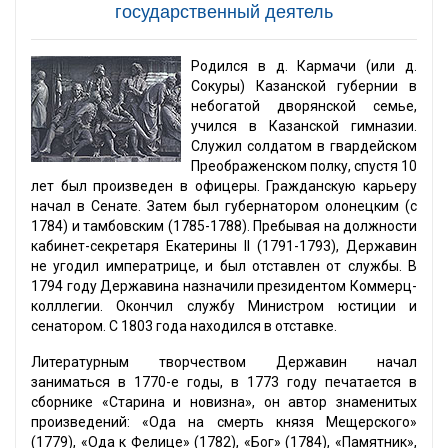
государственный деятель
Родился в д. Кармачи (или д.
Сокуры) Казанской губернии в
небогатой дворянской семье,
учился в Казанской гимназии.
Служил солдатом в гвардейском
Преображенском полку, спустя 10
лет был произведен в офицеры. Гражданскую карьеру
начал в Сенате. Затем был губернатором олонецким (с
1784) и тамбовским (1785-1788). Пребывая на должности
кабинет-секретаря Екатерины II (1791-1793), Державин
не угодил императрице, и был отставлен от службы. В
1794 году Державина назначили президентом Коммерц-
колллегии. Окончил службу Министром юстиции и
сенатором. С 1803 года находился в отставке.
Литературным творчеством Державин начал
заниматься в 1770-е годы, в 1773 году печатается в
сборнике «Старина и новизна», он автор знаменитых
произведений: «Ода на смерть князя Мещерского»
(1779), «Ода к Фелице» (1782), «Бог» (1784), «Памятник»,