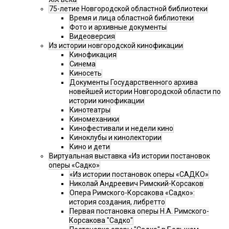
75-летие Новгородской областной библиотеки
Время и лица областной библиотеки
Фото и архивные документы
Видеоверсия
Из истории новгородской кинофикации
Кинофикация
Синема
Киносеть
Документы Государственного архива
новейшей истории Новгородской области по
истории кинофикации
Кинотеатры
Киномеханики
Кинофестивали и недели кино
Киноклубы и кинолектории
Кино и дети
Виртуальная выставка «Из истории постановок
оперы «Садко»
«Из истории постановок оперы «САДКО»
Николай Андреевич Римский-Корсаков
Опера Римского-Корсакова «Садко»:
история создания, либретто
Первая постановка оперы Н.А. Римского-
Корсакова "Садко"