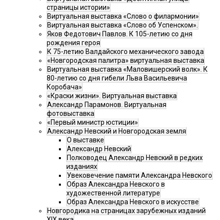
страницы истории»
Виртуальная выставка «Слово о филармонии»
Виртуальная выставка «Слово об Успенском».
Яков Федотович Павлов. К 105-летию со дня
рождения героя
К 75-летию Валдайского механического завода
«Новгородская палитра» виртуальная выставка
Виртуальная выставка «Маловишерский волк». К
80-летию со дня гибели Льва Васильевича
Коробача»
«Краски жизни». Виртуальная выставка
Александр Парамонов. Виртуальная
фотовыставка
«Первый министр юстиции»
Александр Невский и Новгородская земля
О выставке
Александр Невский
Полководец Александр Невский в редких
изданиях
Увековечение памяти Александра Невского
Образ Александра Невского в
художественной литературе
Образ Александра Невского в искусстве
Новгородика на страницах зарубежных изданий
XIX века