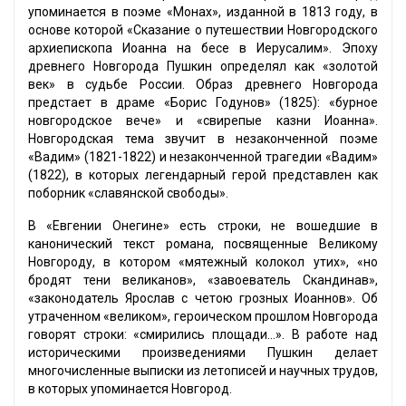
упоминается в поэме «Монах», изданной в 1813 году, в
основе которой «Сказание о путешествии Новгородского
архиепископа Иоанна на бесе в Иерусалим». Эпоху
древнего Новгорода Пушкин определял как «золотой
век» в судьбе России. Образ древнего Новгорода
предстает в драме «Борис Годунов» (1825): «бурное
новгородское вече» и «свирепые казни Иоанна».
Новгородская тема звучит в незаконченной поэме
«Вадим» (1821-1822) и незаконченной трагедии «Вадим»
(1822), в которых легендарный герой представлен как
поборник «славянской свободы».
В «Евгении Онегине» есть строки, не вошедшие в
канонический текст романа, посвященные Великому
Новгороду, в котором «мятежный колокол утих», «но
бродят тени великанов», «завоеватель Скандинав»,
«законодатель Ярослав с четою грозных Иоаннов». Об
утраченном «великом», героическом прошлом Новгорода
говорят строки: «смирились площади...». В работе над
историческими произведениями Пушкин делает
многочисленные выписки из летописей и научных трудов,
в которых упоминается Новгород.