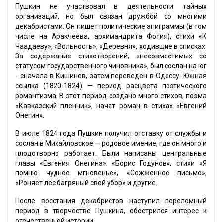
Пушкин не участвовал в деятельности тайных
организаций, но был связан дружбой со многими
декабристами. Он пишет политические эпиграммы (в том
числе на Аракчеева, архимандрита Фотия), стихи «К
Чаадаеву», «Вольность», «Деревня», ходившие в списках.
За содержание стихотворений, «несовместимых со
статусом государственного чиновника», был сослан на юг
- сначала в Кишинев, затем переведен в Одессу. Южная
ссылка (1820-1824) — период расцвета поэтического
романтизма. В этот период создано много стихов, поэма
«Кавказский пленник», начат роман в стихах «Евгений
Онегин».
В июле 1824 года Пушкин получил отставку от службы и
сослан в Михайловское — родовое имение, где он много и
плодотворно работает. Были написаны центральные
главы «Евгения Онегина», «Борис Годунов», стихи «Я
помню чудное мгновенье», «Сожженное письмо»,
«Роняет лес багряный свой убор» и другие.
После восстания декабристов наступил переломный
период в творчестве Пушкина, обострился интерес к
отечественной истории.