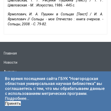
Цявловская, Т. Г. Рисунки Пушкина [Текст] / Т. Г.
Цявловская. - М. : Искусство, 1986. - 445 с.
Ярмолович, И. А. Пушкин в Сольцах [Текст] / И. А.
Ярмолович // Сольцы - мое Отечество : книга очерков. -
Сольцы, 2008. - С. 79-82.
Главная
Новости
Анонсы
Во время посещения сайта ГБУК "Новгородская
Выставки
областная универсальная научная библиотека" вы
соглашаетесь с тем, что мы обрабатываем данные
Режим работы
с использованием метрических программ.
Подробнее...
Учредитель
Принять