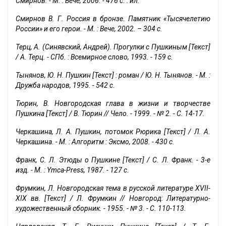
Смирнов. - М. : Вече, 2006. - 476 с. : ил.
Смирнов В. Г. Россия в бронзе. Памятник «Тысячелетию
России» и его герои. - М. : Вече, 2002. – 304 с.
Терц, А. (Синявский, Андрей). Прогулки с Пушкиным [Текст]
/ А. Терц. - СПб. : Всемирное слово, 1993. - 159 с.
Тынянов, Ю. Н. Пушкин [Текст] : роман / Ю. Н. Тынянов. - М. :
Дружба народов, 1995. - 542 с.
Тюрин, В. Новгородская глава в жизни и творчестве
Пушкина [Текст] / В. Тюрин // Чело. - 1999. - № 2. - С. 14-17.
Черкашина, Л. А. Пушкин, потомок Рюрика [Текст] / Л. А.
Черкашина. - М. : Алгоритм : Эксмо, 2008. - 430 с.
Франк, С. Л. Этюды о Пушкине [Текст] / С. Л. Франк. - 3-е
изд. - М. : Ymca-Press, 1987. - 127 с.
Фрумкин, Л. Новгородская тема в русской литературе XVII-
XIX вв. [Текст] / Л. Фрумкин // Новгород: Литературно-
художественный сборник. - 1955. - № 3. - С. 110-113.