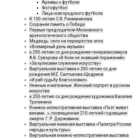
Архивы о футболе
Фотофутбол
Лица новгородского футбола
К 150-летию С.В. Рахманинова
Сохраняя память о Победе
Первые председатели Московского
археологического общества
Медведь: село на перекрёстке эпох
«Всемирный день музыки»
к 295-летию со дня рождения генералиссимуса
А.В. Суворова «В боях не знавший поражений»
«За кулисами служения искусству»
Виртуальная выставка к 200-летию со дня
рождения М.Е. Салтыкова-Щедрина
«И раб судьбу благословил»
Нежные и мятежные. Женский портрет в русском
искусстве
к 250-летию со дня рождения художника Василия
Тропинина
Книжно-иллюстративная выставка «Поэт живет
веками…», посвященная 210-летней годовщине
смерти Г. Р. Державина.
Виртуальная книжная выставка «Палитра России:
народы и культуры»
Виртуальная книжно-иллюстративная выставка