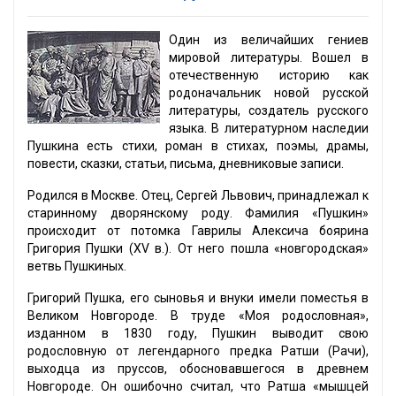
Один из величайших гениев
мировой литературы. Вошел в
отечественную историю как
родоначальник новой русской
литературы, создатель русского
языка. В литературном наследии
Пушкина есть стихи, роман в стихах, поэмы, драмы,
повести, сказки, статьи, письма, дневниковые записи.
Родился в Москве. Отец, Сергей Львович, принадлежал к
старинному дворянскому роду. Фамилия «Пушкин»
происходит от потомка Гаврилы Алексича боярина
Григория Пушки (XV в.). От него пошла «новгородская»
ветвь Пушкиных.
Григорий Пушка, его сыновья и внуки имели поместья в
Великом Новгороде. В труде «Моя родословная»,
изданном в 1830 году, Пушкин выводит свою
родословную от легендарного предка Ратши (Рачи),
выходца из пруссов, обосновавшегося в древнем
Новгороде. Он ошибочно считал, что Ратша «мышцей