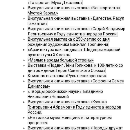
«Татарстан. Муса Джалиль»
Виртуальная книжная выставка «Башкортостан.
Мустай Карим.»
Виртуальная книжная выставка «Дагестан. Расул
Гамзатов»
Виртуальная книжная выставка «Садай Владимир
Леонтьевич» к Году единства народов России.
Виртуальная выставка к 250-летию со дня
рождения художника Василия Тропинина
«Архитектура как ландшафт. Шедевры мировой
архитектуры XX века».
«Малые народы большой страны»
Выставка «Подвиг Лёни Голикова: к 100-летию со
дня рождения Героя Советского Союза»
Книжная выставка «Русь непокоренная»
Виртуальная книжная выставка «Софрон и Семен
Даниловы»
«Творцы российской науки». Владимир
Николаевич Челомей
Виртуальная книжная выставка «Кузьма
Григорьевич Абрамов» к Году единства народов
России.
«Не только музы: женщины в литературном
процессе»
Виртуальная книжная выставка «Народы дружат