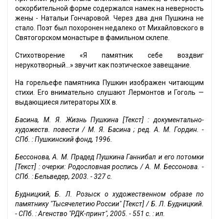
оскорбительной форме содержался намек на неверность
жены - Натальи Гончаровой. Через два дня Пушкина не
стало. Поэт был похоронен недалеко от Михайловского в
Святогорском монастыре в фамильном склепе.
Стихотворение «Я памятник себе воздвиг
нерукотворный...» звучит как поэтическое завещание.
На горельефе памятника Пушкин изображен читающим
стихи. Его внимательно слушают Лермонтов и Гоголь —
выдающиеся литераторы XIX в.
Басина, М. Я. Жизнь Пушкина [Текст] : документально-
художеств. повести / М. Я. Басина ; ред. А. М. Гордин. -
СПб. : Пушкинский фонд, 1996.
Бессонова, А. М. Прадед Пушкина Ганнибал и его потомки
[Текст] : очерки: Родословная роспись / А. М. Бессонова. -
СПб. : Бельведер, 2003. - 327 с.
Будницкий, Б. Л. Розыск о художественном образе по
памятнику "Тысячелетию России" [Текст] / Б. Л. Будницкий.
- СПб. : Агенство "РДК-принт", 2005. - 551 с. : ил.