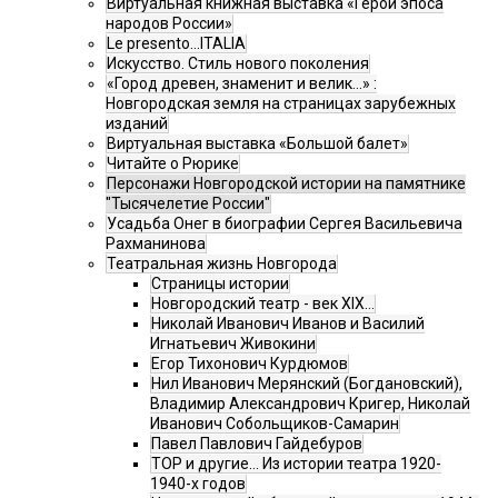
Виртуальная книжная выставка «Герои эпоса
народов России»
Le presento...ITALIA
Искусство. Стиль нового поколения
«Город древен, знаменит и велик…» :
Новгородская земля на страницах зарубежных
изданий
Виртуальная выставка «Большой балет»
Читайте о Рюрике
Персонажи Новгородской истории на памятнике
"Тысячелетие России"
Усадьба Онег в биографии Сергея Васильевича
Рахманинова
Театральная жизнь Новгорода
Страницы истории
Новгородский театр - век XIX…
Николай Иванович Иванов и Василий
Игнатьевич Живокини
Егор Тихонович Курдюмов
Нил Иванович Мерянский (Богдановский),
Владимир Александрович Кригер, Николай
Иванович Собольщиков-Самарин
Павел Павлович Гайдебуров
ТОР и другие… Из истории театра 1920-
1940-х годов