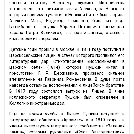
бренной святому Невскому служил». Исторически
установлено, что витязем князя Александра Невского,
который принимал участие в Невской битве, был Гаврила
Алексич. Мать, Надежда Осиповна, была из рода
Ганнибаллов - внучка Абрама Петровича Ганнибала,
«арапа Петра Великого», его воспитанника, ставшего
инженером и генералом.
Детские годы прошли в Москве. В 1811 году поступил в
Царскосельский лицей, в стенах которого проявился его
литературный дар. Стихотворение «Воспоминания в
Царском селе» (1814), которое Пушкин читал в
присутствии Г. Р. Державина, произвело сильное
впечатление на Гавриила Романовича. В душе поэта
навсегда остались воспоминания о лицейском братстве.
В 1817 году состоялся выпуск из Лицея. В чине
коллежского секретаря Пушкин был определен в
Коллегию иностранных дел.
Еще во время учебы в Лицее Пушкин вступает в
литературное общество «Арзамас», а в 1819 году - в
члены литературно-театрального сообщества «Зеленая
лампа», которым руководил «Союз благоденствия».