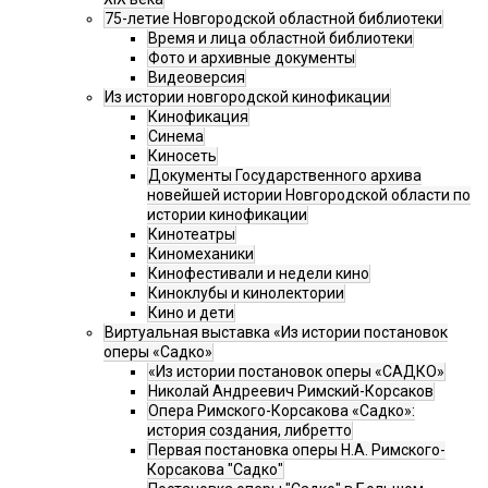
75-летие Новгородской областной библиотеки
Время и лица областной библиотеки
Фото и архивные документы
Видеоверсия
Из истории новгородской кинофикации
Кинофикация
Синема
Киносеть
Документы Государственного архива
новейшей истории Новгородской области по
истории кинофикации
Кинотеатры
Киномеханики
Кинофестивали и недели кино
Киноклубы и кинолектории
Кино и дети
Виртуальная выставка «Из истории постановок
оперы «Садко»
«Из истории постановок оперы «САДКО»
Николай Андреевич Римский-Корсаков
Опера Римского-Корсакова «Садко»:
история создания, либретто
Первая постановка оперы Н.А. Римского-
Корсакова "Садко"