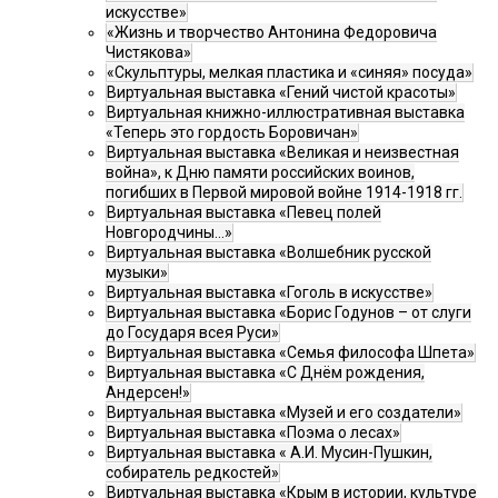
искусстве»
«Жизнь и творчество Антонина Федоровича
Чистякова»
«Скульптуры, мелкая пластика и «синяя» посуда»
Виртуальная выставка «Гений чистой красоты»
Виртуальная книжно-иллюстративная выставка
«Теперь это гордость Боровичан»
Виртуальная выставка «Великая и неизвестная
война», к Дню памяти российских воинов,
погибших в Первой мировой войне 1914-1918 гг.
Виртуальная выставка «Певец полей
Новгородчины…»
Виртуальная выставка «Волшебник русской
музыки»
Виртуальная выставка «Гоголь в искусстве»
Виртуальная выставка «Борис Годунов – от слуги
до Государя всея Руси»
Виртуальная выставка «Семья философа Шпета»
Виртуальная выставка «С Днём рождения,
Андерсен!»
Виртуальная выставка «Музей и его создатели»
Виртуальная выставка «Поэма о лесах»
Виртуальная выставка « А.И. Мусин-Пушкин,
собиратель редкостей»
Виртуальная выставка «Крым в истории, культуре