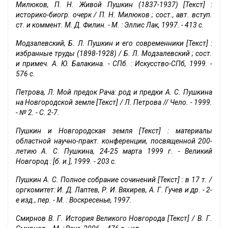
Милюков, П. Н. Живой Пушкин (1837-1937) [Текст] :
историко-биогр. очерк / П. Н. Милюков ; сост., авт. вступ.
ст. и коммент. М. Д. Филин. - М. : Эллис Лак, 1997. - 413 с.
Модзалевский, Б. Л. Пушкин и его современники [Текст] :
избранные труды (1898-1928) / Б. Л. Модзалевский ; сост.
и примеч. А. Ю. Балакина. - СПб. : Искусство-СПб, 1999. -
576 с.
Петрова, Л. Мой предок Рача: род и предки А. С. Пушкина
на Новгородской земле [Текст] / Л. Петрова // Чело. - 1999.
- № 2. - С. 2-7.
Пушкин и Новгородская земля [Текст] : материалы
областной научно-практ. конференции, посвященной 200-
летию А. С. Пушкина, 24-25 марта 1999 г. - Великий
Новгород : [б. и.], 1999. - 203 с.
Пушкин А. С. Полное собрание сочинений [Текст] : в 17 т. /
оргкомитет: И. Д. Лаптев, Р. И. Вяхирев, А. Г. Гучев и др. - 2-
е изд., пер. - М. : Воскресенье, 1997.
Смирнов В. Г. История Великого Новгорода [Текст] / В. Г.