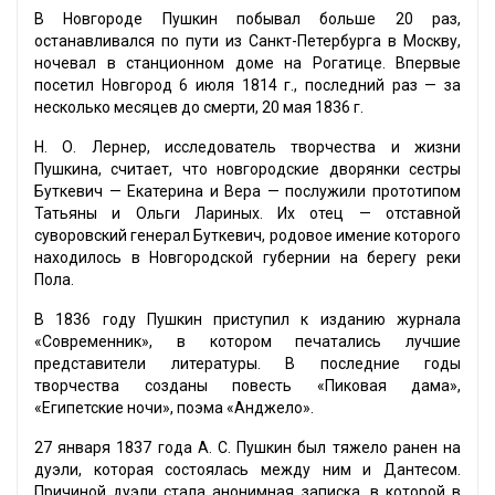
В Новгороде Пушкин побывал больше 20 раз,
останавливался по пути из Санкт-Петербурга в Москву,
ночевал в станционном доме на Рогатице. Впервые
посетил Новгород 6 июля 1814 г., последний раз — за
несколько месяцев до смерти, 20 мая 1836 г.
Н. О. Лернер, исследователь творчества и жизни
Пушкина, считает, что новгородские дворянки сестры
Буткевич — Екатерина и Вера — послужили прототипом
Татьяны и Ольги Лариных. Их отец — отставной
суворовский генерал Буткевич, родовое имение которого
находилось в Новгородской губернии на берегу реки
Пола.
В 1836 году Пушкин приступил к изданию журнала
«Современник», в котором печатались лучшие
представители литературы. В последние годы
творчества созданы повесть «Пиковая дама»,
«Египетские ночи», поэма «Анджело».
27 января 1837 года А. С. Пушкин был тяжело ранен на
дуэли, которая состоялась между ним и Дантесом.
Причиной дуэли стала анонимная записка, в которой в