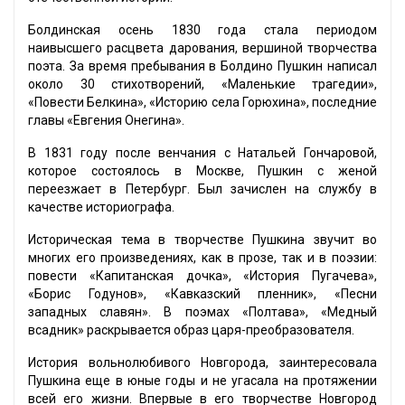
Болдинская осень 1830 года стала периодом
наивысшего расцвета дарования, вершиной творчества
поэта. За время пребывания в Болдино Пушкин написал
около 30 стихотворений, «Маленькие трагедии»,
«Повести Белкина», «Историю села Горюхина», последние
главы «Евгения Онегина».
В 1831 году после венчания с Натальей Гончаровой,
которое состоялось в Москве, Пушкин с женой
переезжает в Петербург. Был зачислен на службу в
качестве историографа.
Историческая тема в творчестве Пушкина звучит во
многих его произведениях, как в прозе, так и в поэзии:
повести «Капитанская дочка», «История Пугачева»,
«Борис Годунов», «Кавказский пленник», «Песни
западных славян». В поэмах «Полтава», «Медный
всадник» раскрывается образ царя-преобразователя.
История вольнолюбивого Новгорода, заинтересовала
Пушкина еще в юные годы и не угасала на протяжении
всей его жизни. Впервые в его творчестве Новгород