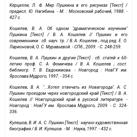
Керцелли, Л. Ф. Мир Пушкина в его рисунках [Текст] /
предисл. Ю. Нагибина. - М. : Московский рабочий, 1988. -
427 с.
Кошелев, В. А. Об одном "драматическом изучении"
Пушкина [Текст] / В. А. Кошелев // Пушкин и его
современники : сб. науч. тр. / В. А. Кошелев ; под ред. Е. О.
Ларионовой, О. С. Муравьевой. - СПб., 2009. - С. 248-259.
Кошелев, В. А. Пушкин и другие [Текст] : сб. статей к 60-
летию проф. С. А. Фомичева / В. А. Кошелев ; сост.
библиогр. Т. В. Евдокимова. - Новгород : НовГУ им.
Ярослава Мудрого, 1997. - 354 с.
Кошелев, В. А. "...Хотел отвечать из Новагорода". А. С.
Пушкин проездом через новгородский край [Текст] / В. А.
Кошелев // Новгородский край в русской литературе. -
Новгород : НовГУ им. Ярослава Мудрого, 2009. - С. 324-
336.
Кулешов, В. И. А. С. Пушкин [Текст] : научно-художественная
биография / В. И. Кулешов. - М. : Наука, 1997. - 432 с.