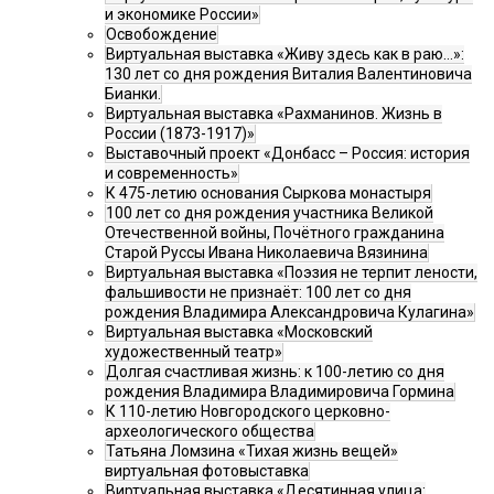
и экономике России»
Освобождение
Виртуальная выставка «Живу здесь как в раю…»:
130 лет со дня рождения Виталия Валентиновича
Бианки.
Виртуальная выставка «Рахманинов. Жизнь в
России (1873-1917)»
Выставочный проект «Донбасс – Россия: история
и современность»
К 475-летию основания Сыркова монастыря
100 лет со дня рождения участника Великой
Отечественной войны, Почётного гражданина
Старой Руссы Ивана Николаевича Вязинина
Виртуальная выставка «Поэзия не терпит лености,
фальшивости не признаёт: 100 лет со дня
рождения Владимира Александровича Кулагина»
Виртуальная выставка «Московский
художественный театр»
Долгая счастливая жизнь: к 100-летию со дня
рождения Владимира Владимировича Гормина
К 110-летию Новгородского церковно-
археологического общества
Татьяна Ломзина «Тихая жизнь вещей»
виртуальная фотовыставка
Виртуальная выставка «Десятинная улица: