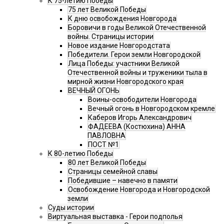
К 75-летию Победы
75 лет Великой Победы
К дню освобождения Новгорода
Боровичи в годы Великой Отечественной
войны. Страницы истории
Новое издание Новгородстата
Победители. Герои земли Новгородской
Лица Победы: участники Великой
Отечественной войны и труженики тыла в
мирной жизни Новгородского края
ВЕЧНЫЙ ОГОНЬ
Воины-освободители Новгорода
Вечный огонь в Новгородском кремле
Каберов Игорь Александрович
ФАДЕЕВА (Костюхина) АННА
ПАВЛОВНА
ПОСТ №1
К 80-летию Победы
80 лет Великой Победы
Страницы семейной славы
Победившие – навечно в памяти
Освобождение Новгорода и Новгородской
земли
Суды истории
Виртуальная выставка - Герои подполья